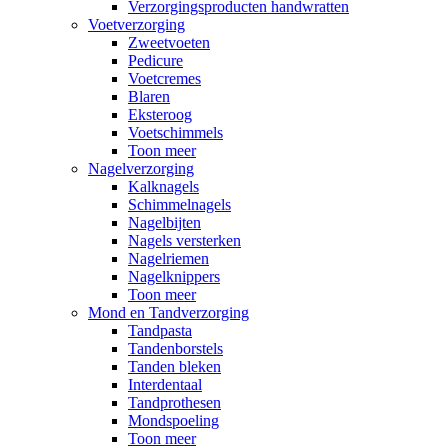
Verzorgingsproducten handwratten
Voetverzorging
Zweetvoeten
Pedicure
Voetcremes
Blaren
Eksteroog
Voetschimmels
Toon meer
Nagelverzorging
Kalknagels
Schimmelnagels
Nagelbijten
Nagels versterken
Nagelriemen
Nagelknippers
Toon meer
Mond en Tandverzorging
Tandpasta
Tandenborstels
Tanden bleken
Interdentaal
Tandprothesen
Mondspoeling
Toon meer