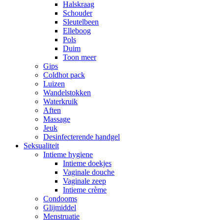
Halskraag
Schouder
Sleutelbeen
Elleboog
Pols
Duim
Toon meer
Gips
Coldhot pack
Luizen
Wandelstokken
Waterkruik
Aften
Massage
Jeuk
Desinfecterende handgel
Seksualiteit
Intieme hygiene
Intieme doekjes
Vaginale douche
Vaginale zeep
Intieme crème
Condooms
Glijmiddel
Menstruatie