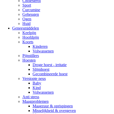
Cholesterol
Sport
Curcumine
Geheugen
Ogen
Huid
Geneesmiddelen
Keelpijn
Hoofdpijn
Koorts
Kinderen
Volwassenen
Pijnstillers
Hoesten
Droge hoest - irritatie
Slijmhoest
Gecombineerde hoest
Verstopte neus
Baby
Kind
Volwassenen
Anti stress
Maagproblemen
Maagzuur & oprispingen
Misselijkheid & overgeven