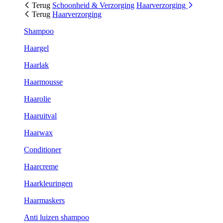
Terug
Schoonheid & Verzorging
Haarverzorging
Terug
Haarverzorging
Shampoo
Haargel
Haarlak
Haarmousse
Haarolie
Haaruitval
Haarwax
Conditioner
Haarcreme
Haarkleuringen
Haarmaskers
Anti luizen shampoo