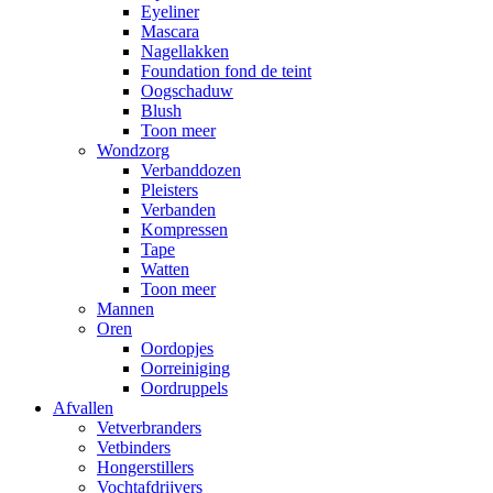
Eyeliner
Mascara
Nagellakken
Foundation fond de teint
Oogschaduw
Blush
Toon meer
Wondzorg
Verbanddozen
Pleisters
Verbanden
Kompressen
Tape
Watten
Toon meer
Mannen
Oren
Oordopjes
Oorreiniging
Oordruppels
Afvallen
Vetverbranders
Vetbinders
Hongerstillers
Vochtafdrijvers