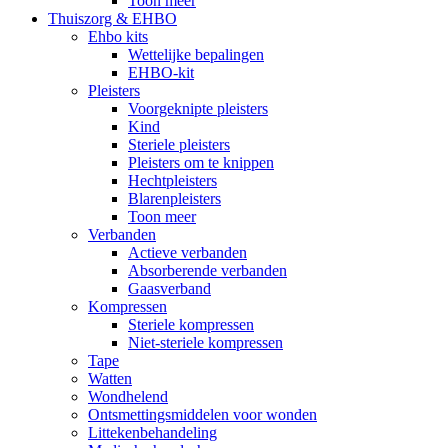
Toon meer
Thuiszorg & EHBO
Ehbo kits
Wettelijke bepalingen
EHBO-kit
Pleisters
Voorgeknipte pleisters
Kind
Steriele pleisters
Pleisters om te knippen
Hechtpleisters
Blarenpleisters
Toon meer
Verbanden
Actieve verbanden
Absorberende verbanden
Gaasverband
Kompressen
Steriele kompressen
Niet-steriele kompressen
Tape
Watten
Wondhelend
Ontsmettingsmiddelen voor wonden
Littekenbehandeling