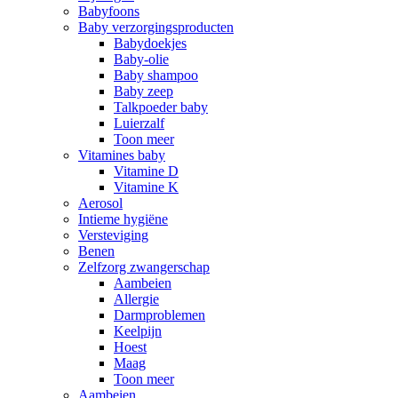
Babyfoons
Baby verzorgingsproducten
Babydoekjes
Baby-olie
Baby shampoo
Baby zeep
Talkpoeder baby
Luierzalf
Toon meer
Vitamines baby
Vitamine D
Vitamine K
Aerosol
Intieme hygiëne
Versteviging
Benen
Zelfzorg zwangerschap
Aambeien
Allergie
Darmproblemen
Keelpijn
Hoest
Maag
Toon meer
Aambeien