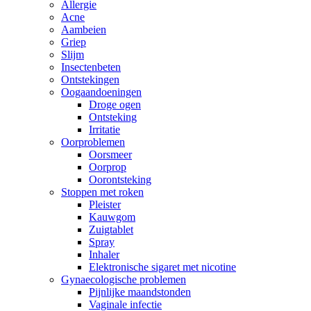
Allergie
Acne
Aambeien
Griep
Slijm
Insectenbeten
Ontstekingen
Oogaandoeningen
Droge ogen
Ontsteking
Irritatie
Oorproblemen
Oorsmeer
Oorprop
Oorontsteking
Stoppen met roken
Pleister
Kauwgom
Zuigtablet
Spray
Inhaler
Elektronische sigaret met nicotine
Gynaecologische problemen
Pijnlijke maandstonden
Vaginale infectie