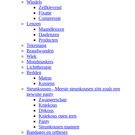
Windels
Zelfklevend
Fixatie
Compressie
Lenzen
Maandlenzen
Daglenzen
Producten
Tekentang
Brandwonden
Wiek
Mondmaskers
Lichttherapie
Bedden
Matras
Kussens
Steunkousen - Meeste steunkousen zijn zoals een
gewone panty
Zwangerschap
Kniekous
Dijkous
Kniekous open teen
Panty
Steunkousen mannen
Bandages en ortheses