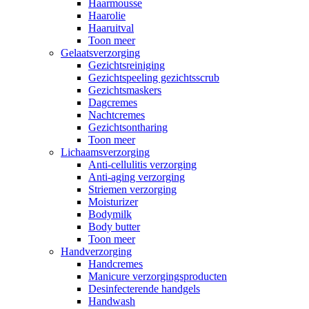
Haarmousse
Haarolie
Haaruitval
Toon meer
Gelaatsverzorging
Gezichtsreiniging
Gezichtspeeling gezichtsscrub
Gezichtsmaskers
Dagcremes
Nachtcremes
Gezichtsontharing
Toon meer
Lichaamsverzorging
Anti-cellulitis verzorging
Anti-aging verzorging
Striemen verzorging
Moisturizer
Bodymilk
Body butter
Toon meer
Handverzorging
Handcremes
Manicure verzorgingsproducten
Desinfecterende handgels
Handwash