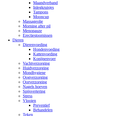
Maandverband
Inlegkruisjes
Tampons
Mooncup
Massageolie
Morning after pil
Menopauze
Erectiestoornissen
Dieren
Dierenvoeding
Hondenvoeding
Kattenvoeding
Konijnenvoer
Vachtverzorging
Huidverzorging
Mondhygiene
Oogverzorging
Oorverzorging
Nagels hoeven
Spijsvertering
Stress
Vlooien
Preventief
Behandelen
Teken