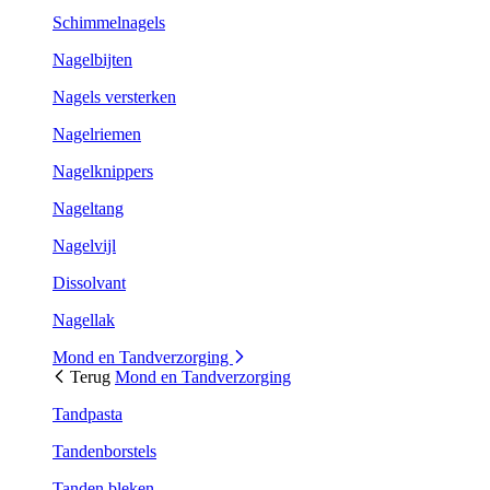
Schimmelnagels
Nagelbijten
Nagels versterken
Nagelriemen
Nagelknippers
Nageltang
Nagelvijl
Dissolvant
Nagellak
Mond en Tandverzorging
Terug
Mond en Tandverzorging
Tandpasta
Tandenborstels
Tanden bleken