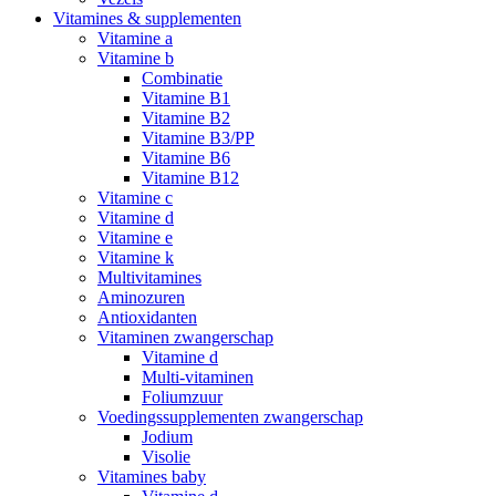
Vitamines & supplementen
Vitamine a
Vitamine b
Combinatie
Vitamine B1
Vitamine B2
Vitamine B3/PP
Vitamine B6
Vitamine B12
Vitamine c
Vitamine d
Vitamine e
Vitamine k
Multivitamines
Aminozuren
Antioxidanten
Vitaminen zwangerschap
Vitamine d
Multi-vitaminen
Foliumzuur
Voedingssupplementen zwangerschap
Jodium
Visolie
Vitamines baby