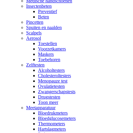
Medische handschoenen
Insectenbeten
Preventief
Beten
Pincetten
Spuiten en naalden
Scalpels
Aerosol
Toestellen
Voorzetkamers
Maskers
Toebehoren
Zelftesten
Alcoholtesters
Cholesteroltesters
Menopauze test
Ovulatietesten
Zwangerschapstests
Drugstesten
Toon meer
Meetapparatuur
Bloedrukmeters
Bloedglucosemeters
Thermometers
Hartslagmeters