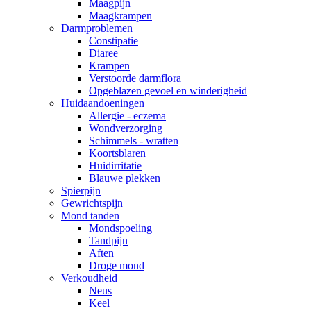
Maagpijn
Maagkrampen
Darmproblemen
Constipatie
Diaree
Krampen
Verstoorde darmflora
Opgeblazen gevoel en winderigheid
Huidaandoeningen
Allergie - eczema
Wondverzorging
Schimmels - wratten
Koortsblaren
Huidirritatie
Blauwe plekken
Spierpijn
Gewrichtspijn
Mond tanden
Mondspoeling
Tandpijn
Aften
Droge mond
Verkoudheid
Neus
Keel