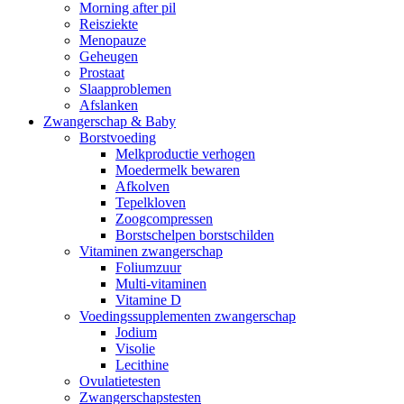
Morning after pil
Reisziekte
Menopauze
Geheugen
Prostaat
Slaapproblemen
Afslanken
Zwangerschap & Baby
Borstvoeding
Melkproductie verhogen
Moedermelk bewaren
Afkolven
Tepelkloven
Zoogcompressen
Borstschelpen borstschilden
Vitaminen zwangerschap
Foliumzuur
Multi-vitaminen
Vitamine D
Voedingssupplementen zwangerschap
Jodium
Visolie
Lecithine
Ovulatietesten
Zwangerschapstesten