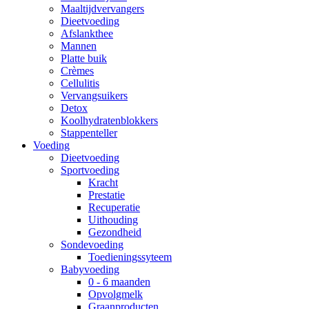
Maaltijdvervangers
Dieetvoeding
Afslankthee
Mannen
Platte buik
Crèmes
Cellulitis
Vervangsuikers
Detox
Koolhydratenblokkers
Stappenteller
Voeding
Dieetvoeding
Sportvoeding
Kracht
Prestatie
Recuperatie
Uithouding
Gezondheid
Sondevoeding
Toedieningssyteem
Babyvoeding
0 - 6 maanden
Opvolgmelk
Graanproducten