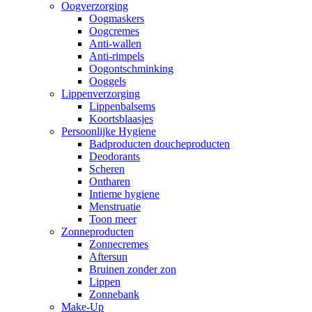
Oogverzorging
Oogmaskers
Oogcremes
Anti-wallen
Anti-rimpels
Oogontschminking
Ooggels
Lippenverzorging
Lippenbalsems
Koortsblaasjes
Persoonlijke Hygiene
Badproducten doucheproducten
Deodorants
Scheren
Ontharen
Intieme hygiene
Menstruatie
Toon meer
Zonneproducten
Zonnecremes
Aftersun
Bruinen zonder zon
Lippen
Zonnebank
Make-Up