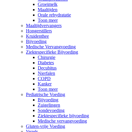
Groeimelk
Maaltijden
Orale rehydratatie
Toon meer
Maaltijdvervangers
Hongerstillers
Kruidenthee
Bijvoeding
Medische Vervangvoeding
Ziektespecifieke Bijvoeding
Chirurgie
Diabetes
Decubitus
Nierfalen
COPD
Kanker
Toon meer
Pediatrische Voeding
Bijvoeding
Zuigelingen
Sondevoeding
Ziektespecifieke bijvoeding
Medische vervangvoeding
Gluten-vrije Voeding
Vezels