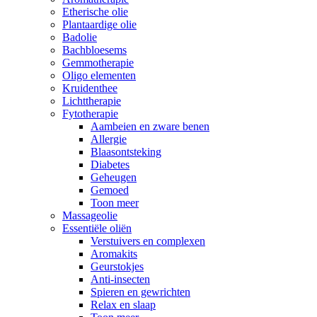
Etherische olie
Plantaardige olie
Badolie
Bachbloesems
Gemmotherapie
Oligo elementen
Kruidenthee
Lichttherapie
Fytotherapie
Aambeien en zware benen
Allergie
Blaasontsteking
Diabetes
Geheugen
Gemoed
Toon meer
Massageolie
Essentiële oliën
Verstuivers en complexen
Aromakits
Geurstokjes
Anti-insecten
Spieren en gewrichten
Relax en slaap