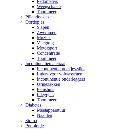
Pedometers
Weegschalen
Toon meer
Pillendoosjes
Oordopjes
Slapen
Zwemmen
Muziek
Vliegtuig
Motorsport
Concentratie
Toon meer
Incontinentiemateriaal
Incontinentiebroekjes-slips
Luiers voor volwassenen
Incontinentie onderleggers
Urinezakken
Penishuls
Inleggers
Toon meer
Diabetes
Meetapparatuur
Naalden
Stoma
Podologie