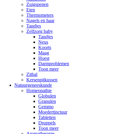
Zuigspenen
Eten
Thermometers
Nagels en haar
Tandjes
Zelfzorg baby
Tandjes
Neus
Koorts
Maag
Hoest
Darmproblemen
Toon meer
Zitbal
Kersenpitkussen
Natuurgeneeskunde
Homeopathie
Globulen
Granulen
Gemmo
Moedertinctuur
Tabletten
Druppels
Toon meer
Aromatherapie