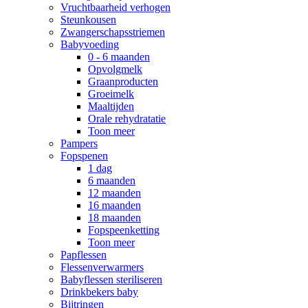
Vruchtbaarheid verhogen
Steunkousen
Zwangerschapsstriemen
Babyvoeding
0 - 6 maanden
Opvolgmelk
Graanproducten
Groeimelk
Maaltijden
Orale rehydratatie
Toon meer
Pampers
Fopspenen
1 dag
6 maanden
12 maanden
16 maanden
18 maanden
Fopspeenketting
Toon meer
Papflessen
Flessenverwarmers
Babyflessen steriliseren
Drinkbekers baby
Bijtringen