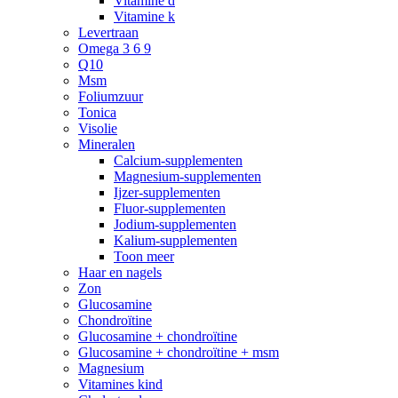
Vitamine d
Vitamine k
Levertraan
Omega 3 6 9
Q10
Msm
Foliumzuur
Tonica
Visolie
Mineralen
Calcium-supplementen
Magnesium-supplementen
Ijzer-supplementen
Fluor-supplementen
Jodium-supplementen
Kalium-supplementen
Toon meer
Haar en nagels
Zon
Glucosamine
Chondroïtine
Glucosamine + chondroïtine
Glucosamine + chondroïtine + msm
Magnesium
Vitamines kind