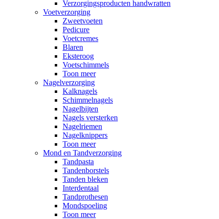
Verzorgingsproducten handwratten
Voetverzorging
Zweetvoeten
Pedicure
Voetcremes
Blaren
Eksteroog
Voetschimmels
Toon meer
Nagelverzorging
Kalknagels
Schimmelnagels
Nagelbijten
Nagels versterken
Nagelriemen
Nagelknippers
Toon meer
Mond en Tandverzorging
Tandpasta
Tandenborstels
Tanden bleken
Interdentaal
Tandprothesen
Mondspoeling
Toon meer