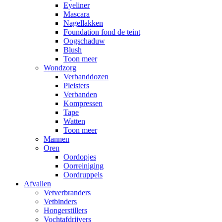
Eyeliner
Mascara
Nagellakken
Foundation fond de teint
Oogschaduw
Blush
Toon meer
Wondzorg
Verbanddozen
Pleisters
Verbanden
Kompressen
Tape
Watten
Toon meer
Mannen
Oren
Oordopjes
Oorreiniging
Oordruppels
Afvallen
Vetverbranders
Vetbinders
Hongerstillers
Vochtafdrijvers