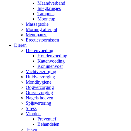
Maandverband
Inlegkruisjes
Tampons
Mooncup
Massageolie
Morning after pil
Menopauze
Erectiestoornissen
Dieren
Dierenvoeding
Hondenvoeding
Kattenvoeding
Konijnenvoer
Vachtverzorging
Huidverzorging
Mondhygiene
Oogverzorging
Oorverzorging
Nagels hoeven
Spijsvertering
Stress
Vlooien
Preventief
Behandelen
Teken