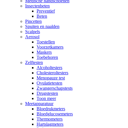
Medische handschoenen
Insectenbeten
Preventief
Beten
Pincetten
Spuiten en naalden
Scalpels
Aerosol
Toestellen
Voorzetkamers
Maskers
Toebehoren
Zelftesten
Alcoholtesters
Cholesteroltesters
Menopauze test
Ovulatietesten
Zwangerschapstests
Drugstesten
Toon meer
Meetapparatuur
Bloedrukmeters
Bloedglucosemeters
Thermometers
Hartslagmeters