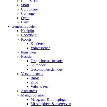
Cholesterol
Sport
Curcumine
Geheugen
Ogen
Huid
Geneesmiddelen
Keelpijn
Hoofdpijn
Koorts
Kinderen
Volwassenen
Pijnstillers
Hoesten
Droge hoest - irritatie
Slijmhoest
Gecombineerde hoest
Verstopte neus
Baby
Kind
Volwassenen
Anti stress
Maagproblemen
Maagzuur & oprispingen
Misselijkheid & overgeven