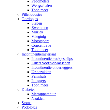
Pedometers
Weegschalen
Toon meer
Pillendoosjes
Oordopjes
Slapen
Zwemmen
Muziek
Vliegtuig
Motorsport
Concentratie
Toon meer
Incontinentiemateriaal
Incontinentiebroekjes-slips
Luiers voor volwassenen
Incontinentie onderleggers
Urinezakken
Penishuls
Inleggers
Toon meer
Diabetes
Meetapparatuur
Naalden
Stoma
Podologie