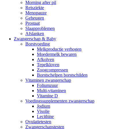
Morning after pil
Reisziekte
Menopauze
Geheugen
Prostaat
Slaapproblemen
Afslanken
Zwangerschap & Baby
Borstvoeding
Melkproductie verhogen
Moedermelk bewaren
Afkolven
Tepelkloven
Zoogcompressen
Borstschelpen borstschilden
Vitaminen zwangerschap
Foliumzuur
Multi-vitaminen
Vitamine D
Voedingssupplementen zwangerschap
Jodium
Visolie
Lecithine
Ovulatietesten
Zwangerschapstesten