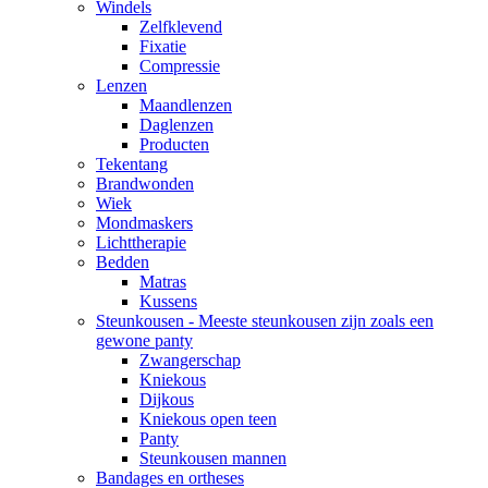
Windels
Zelfklevend
Fixatie
Compressie
Lenzen
Maandlenzen
Daglenzen
Producten
Tekentang
Brandwonden
Wiek
Mondmaskers
Lichttherapie
Bedden
Matras
Kussens
Steunkousen - Meeste steunkousen zijn zoals een
gewone panty
Zwangerschap
Kniekous
Dijkous
Kniekous open teen
Panty
Steunkousen mannen
Bandages en ortheses