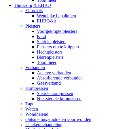
Toon meer
Thuiszorg & EHBO
Ehbo kits
Wettelijke bepalingen
EHBO-kit
Pleisters
Voorgeknipte pleisters
Kind
Steriele pleisters
Pleisters om te knippen
Hechtpleisters
Blarenpleisters
Toon meer
Verbanden
Actieve verbanden
Absorberende verbanden
Gaasverband
Kompressen
Steriele kompressen
Niet-steriele kompressen
Tape
Watten
Wondhelend
Ontsmettingsmiddelen voor wonden
Littekenbehandeling