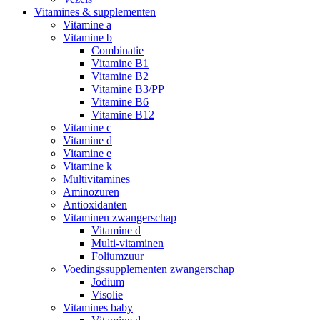
Vitamines & supplementen
Vitamine a
Vitamine b
Combinatie
Vitamine B1
Vitamine B2
Vitamine B3/PP
Vitamine B6
Vitamine B12
Vitamine c
Vitamine d
Vitamine e
Vitamine k
Multivitamines
Aminozuren
Antioxidanten
Vitaminen zwangerschap
Vitamine d
Multi-vitaminen
Foliumzuur
Voedingssupplementen zwangerschap
Jodium
Visolie
Vitamines baby