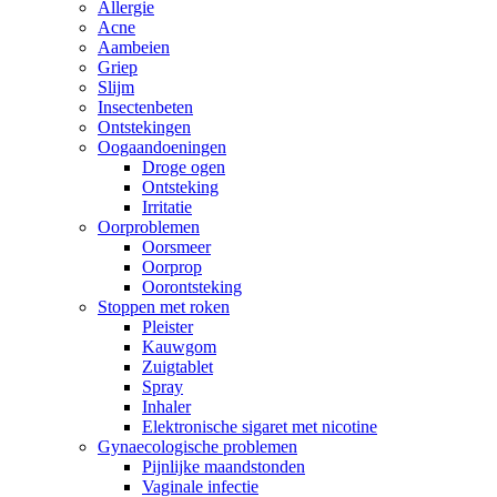
Allergie
Acne
Aambeien
Griep
Slijm
Insectenbeten
Ontstekingen
Oogaandoeningen
Droge ogen
Ontsteking
Irritatie
Oorproblemen
Oorsmeer
Oorprop
Oorontsteking
Stoppen met roken
Pleister
Kauwgom
Zuigtablet
Spray
Inhaler
Elektronische sigaret met nicotine
Gynaecologische problemen
Pijnlijke maandstonden
Vaginale infectie