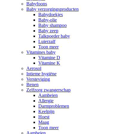
Babyfoons
Baby verzorgingsproducten
Babydoekjes
Baby-olie
Baby shampoo
Baby zeep
Talkpoeder baby
Luierzalf
Toon meer
Vitamines baby
Vitamine D
Vitamine K
Aerosol
Intieme hygiëne
Versteviging
Benen
Zelfzorg zwangerschap
Aambeien
Allergie
Darmproblemen
Keelpijn
Hoest
Maag
Toon meer
Aambeien