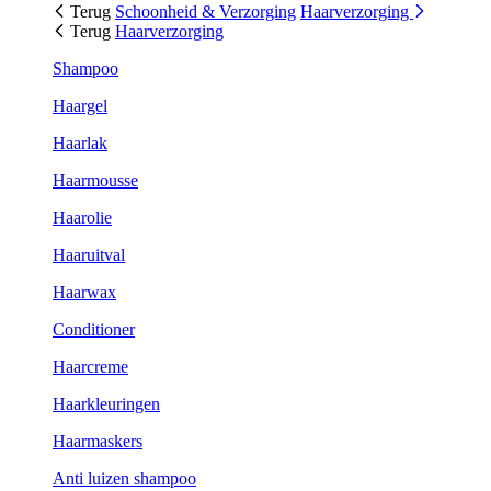
Terug
Schoonheid & Verzorging
Haarverzorging
Terug
Haarverzorging
Shampoo
Haargel
Haarlak
Haarmousse
Haarolie
Haaruitval
Haarwax
Conditioner
Haarcreme
Haarkleuringen
Haarmaskers
Anti luizen shampoo