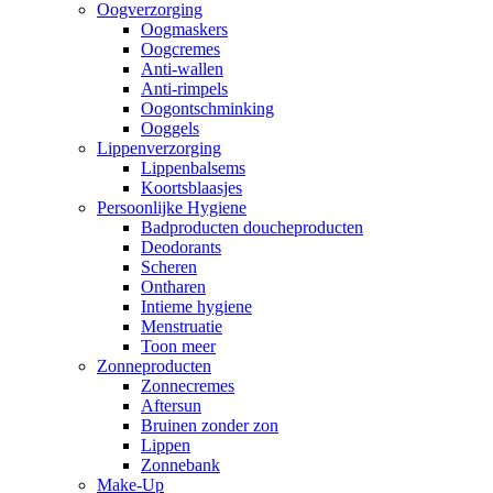
Oogverzorging
Oogmaskers
Oogcremes
Anti-wallen
Anti-rimpels
Oogontschminking
Ooggels
Lippenverzorging
Lippenbalsems
Koortsblaasjes
Persoonlijke Hygiene
Badproducten doucheproducten
Deodorants
Scheren
Ontharen
Intieme hygiene
Menstruatie
Toon meer
Zonneproducten
Zonnecremes
Aftersun
Bruinen zonder zon
Lippen
Zonnebank
Make-Up