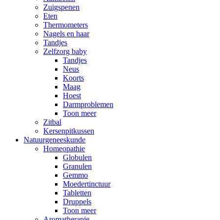
Zuigspenen
Eten
Thermometers
Nagels en haar
Tandjes
Zelfzorg baby
Tandjes
Neus
Koorts
Maag
Hoest
Darmproblemen
Toon meer
Zitbal
Kersenpitkussen
Natuurgeneeskunde
Homeopathie
Globulen
Granulen
Gemmo
Moedertinctuur
Tabletten
Druppels
Toon meer
Aromatherapie