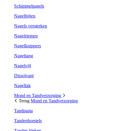
Schimmelnagels
Nagelbijten
Nagels versterken
Nagelriemen
Nagelknippers
Nageltang
Nagelvijl
Dissolvant
Nagellak
Mond en Tandverzorging
Terug
Mond en Tandverzorging
Tandpasta
Tandenborstels
Tanden bleken