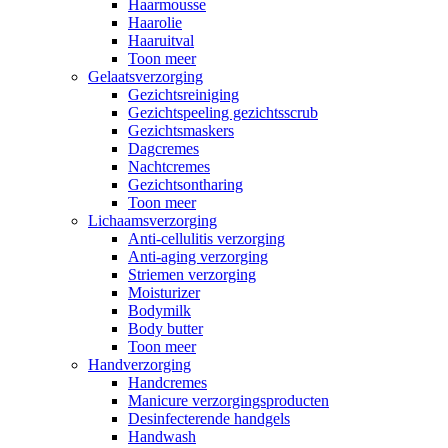
Haarmousse
Haarolie
Haaruitval
Toon meer
Gelaatsverzorging
Gezichtsreiniging
Gezichtspeeling gezichtsscrub
Gezichtsmaskers
Dagcremes
Nachtcremes
Gezichtsontharing
Toon meer
Lichaamsverzorging
Anti-cellulitis verzorging
Anti-aging verzorging
Striemen verzorging
Moisturizer
Bodymilk
Body butter
Toon meer
Handverzorging
Handcremes
Manicure verzorgingsproducten
Desinfecterende handgels
Handwash