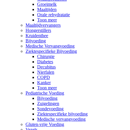
Groeimelk
Maaltijden
Orale rehydratatie
Toon meer
Maaltijdvervangers
Hongerstillers
Kruidenthee
Bijvoeding
Medische Vervangvoeding
Ziektespecifieke Bijvoeding
Chirurgie
Diabetes
Decubitus
Nierfalen
COPD
Kanker
Toon meer
Pediatrische Voeding
Bijvoeding
Zuigelingen
Sondevoeding
Ziektespecifieke bijvoeding
Medische vervangvoeding
Gluten-vrije Voeding
Vezels