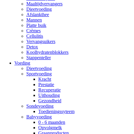
Maaltijdvervangers
Dieetvoeding
Afslankthee
Mannen
Platte buik
Crèmes
Cellulitis
Vervangsuikers
Detox
Koolhydratenblokkers
Stappenteller
Voeding
Dieetvoeding
Sportvoeding
Kracht
Prestatie
Recuperatie
Uithouding
Gezondheid
Sondevoeding
Toedieningssyteem
Babyvoeding
0 - 6 maanden
Opvolgmelk
Graanproducten