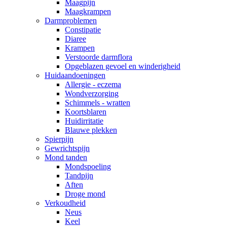
Maagpijn
Maagkrampen
Darmproblemen
Constipatie
Diaree
Krampen
Verstoorde darmflora
Opgeblazen gevoel en winderigheid
Huidaandoeningen
Allergie - eczema
Wondverzorging
Schimmels - wratten
Koortsblaren
Huidirritatie
Blauwe plekken
Spierpijn
Gewrichtspijn
Mond tanden
Mondspoeling
Tandpijn
Aften
Droge mond
Verkoudheid
Neus
Keel