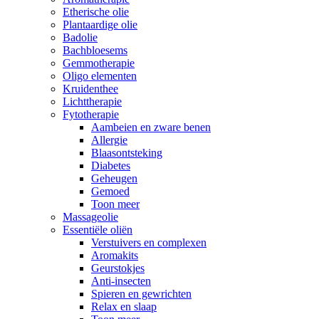
Etherische olie
Plantaardige olie
Badolie
Bachbloesems
Gemmotherapie
Oligo elementen
Kruidenthee
Lichttherapie
Fytotherapie
Aambeien en zware benen
Allergie
Blaasontsteking
Diabetes
Geheugen
Gemoed
Toon meer
Massageolie
Essentiële oliën
Verstuivers en complexen
Aromakits
Geurstokjes
Anti-insecten
Spieren en gewrichten
Relax en slaap