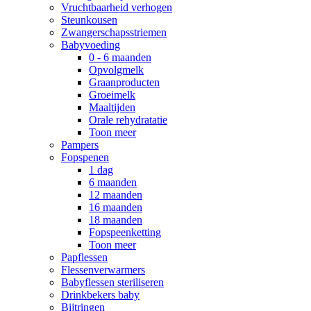
Vruchtbaarheid verhogen
Steunkousen
Zwangerschapsstriemen
Babyvoeding
0 - 6 maanden
Opvolgmelk
Graanproducten
Groeimelk
Maaltijden
Orale rehydratatie
Toon meer
Pampers
Fopspenen
1 dag
6 maanden
12 maanden
16 maanden
18 maanden
Fopspeenketting
Toon meer
Papflessen
Flessenverwarmers
Babyflessen steriliseren
Drinkbekers baby
Bijtringen