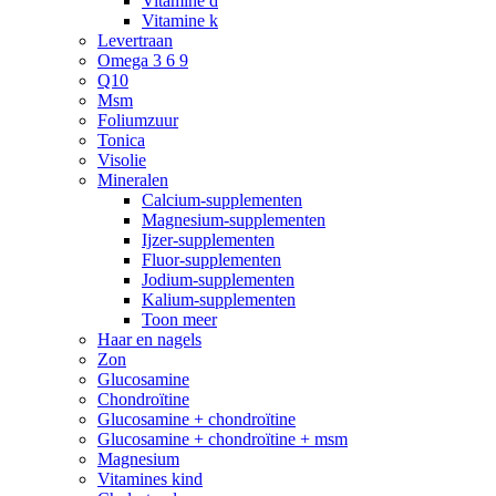
Vitamine d
Vitamine k
Levertraan
Omega 3 6 9
Q10
Msm
Foliumzuur
Tonica
Visolie
Mineralen
Calcium-supplementen
Magnesium-supplementen
Ijzer-supplementen
Fluor-supplementen
Jodium-supplementen
Kalium-supplementen
Toon meer
Haar en nagels
Zon
Glucosamine
Chondroïtine
Glucosamine + chondroïtine
Glucosamine + chondroïtine + msm
Magnesium
Vitamines kind