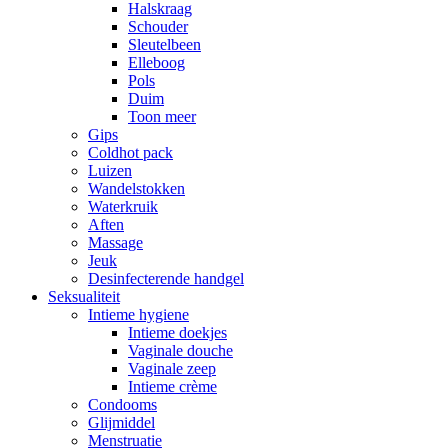
Halskraag
Schouder
Sleutelbeen
Elleboog
Pols
Duim
Toon meer
Gips
Coldhot pack
Luizen
Wandelstokken
Waterkruik
Aften
Massage
Jeuk
Desinfecterende handgel
Seksualiteit
Intieme hygiene
Intieme doekjes
Vaginale douche
Vaginale zeep
Intieme crème
Condooms
Glijmiddel
Menstruatie