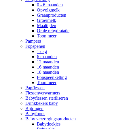
0 - 6 maanden
Opvolgmelk
Graanproducten
Groeimelk
Maaltijden
Orale rehydratatie
Toon meer
Pampers
Fopspenen
1 dag
6 maanden
12 maanden
16 maanden
18 maanden
Fopspeenketting
Toon meer
Papflessen
Flessenverwarmers
Babyflessen steriliseren
Drinkbekers baby
Bijtringen
Babyfoons
Baby verzorgingsproducten
Babydoekjes