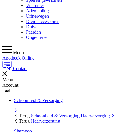
Spieren gewrichten
Vitamines
Ademhaling
Urinewegen
Dierenaccessoires
Duiven
Paarden
Ongedierte
Menu
Apotheek Online
Contact
Menu
Account
Taal
Schoonheid & Verzorging
Terug
Schoonheid & Verzorging
Haarverzorging
Terug
Haarverzorging
Shampoo