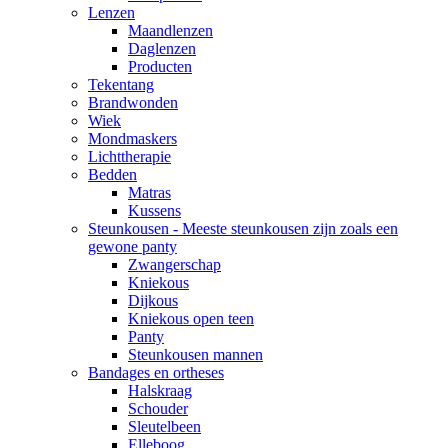
Lenzen
Maandlenzen
Daglenzen
Producten
Tekentang
Brandwonden
Wiek
Mondmaskers
Lichttherapie
Bedden
Matras
Kussens
Steunkousen - Meeste steunkousen zijn zoals een
gewone panty
Zwangerschap
Kniekous
Dijkous
Kniekous open teen
Panty
Steunkousen mannen
Bandages en ortheses
Halskraag
Schouder
Sleutelbeen
Elleboog