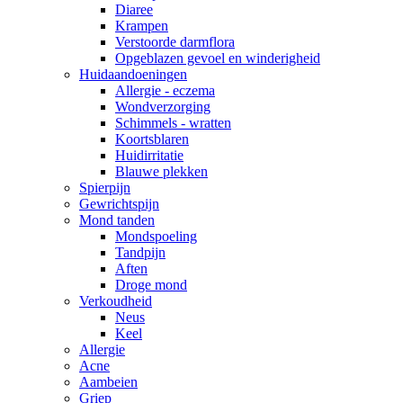
Diaree
Krampen
Verstoorde darmflora
Opgeblazen gevoel en winderigheid
Huidaandoeningen
Allergie - eczema
Wondverzorging
Schimmels - wratten
Koortsblaren
Huidirritatie
Blauwe plekken
Spierpijn
Gewrichtspijn
Mond tanden
Mondspoeling
Tandpijn
Aften
Droge mond
Verkoudheid
Neus
Keel
Allergie
Acne
Aambeien
Griep