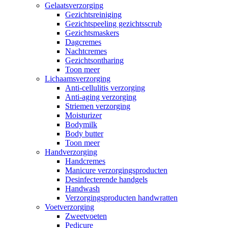
Gelaatsverzorging
Gezichtsreiniging
Gezichtspeeling gezichtsscrub
Gezichtsmaskers
Dagcremes
Nachtcremes
Gezichtsontharing
Toon meer
Lichaamsverzorging
Anti-cellulitis verzorging
Anti-aging verzorging
Striemen verzorging
Moisturizer
Bodymilk
Body butter
Toon meer
Handverzorging
Handcremes
Manicure verzorgingsproducten
Desinfecterende handgels
Handwash
Verzorgingsproducten handwratten
Voetverzorging
Zweetvoeten
Pedicure