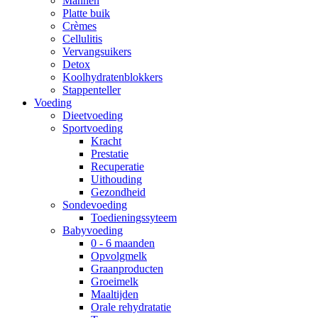
Mannen
Platte buik
Crèmes
Cellulitis
Vervangsuikers
Detox
Koolhydratenblokkers
Stappenteller
Voeding
Dieetvoeding
Sportvoeding
Kracht
Prestatie
Recuperatie
Uithouding
Gezondheid
Sondevoeding
Toedieningssyteem
Babyvoeding
0 - 6 maanden
Opvolgmelk
Graanproducten
Groeimelk
Maaltijden
Orale rehydratatie