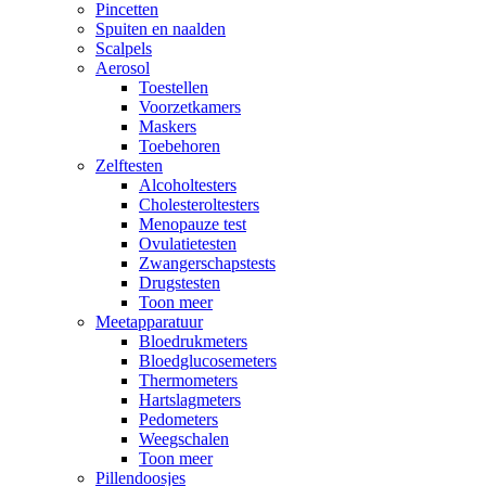
Pincetten
Spuiten en naalden
Scalpels
Aerosol
Toestellen
Voorzetkamers
Maskers
Toebehoren
Zelftesten
Alcoholtesters
Cholesteroltesters
Menopauze test
Ovulatietesten
Zwangerschapstests
Drugstesten
Toon meer
Meetapparatuur
Bloedrukmeters
Bloedglucosemeters
Thermometers
Hartslagmeters
Pedometers
Weegschalen
Toon meer
Pillendoosjes