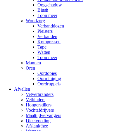
Oogschaduw
Blush
Toon meer
Wondzorg
Verbanddozen
Pleisters
Verbanden
Kompressen
Tape
Watten
Toon meer
Mannen
Oren
Oordopjes
Oorreiniging
Oordruppels
Afvallen
Vetverbranders
Vetbinders
Hongerstillers
Vochtafdrijvers
Maaltijdvervangers
Dieetvoeding
Afslankthee