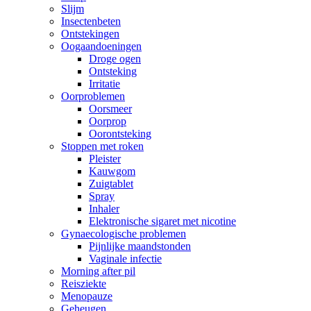
Slijm
Insectenbeten
Ontstekingen
Oogaandoeningen
Droge ogen
Ontsteking
Irritatie
Oorproblemen
Oorsmeer
Oorprop
Oorontsteking
Stoppen met roken
Pleister
Kauwgom
Zuigtablet
Spray
Inhaler
Elektronische sigaret met nicotine
Gynaecologische problemen
Pijnlijke maandstonden
Vaginale infectie
Morning after pil
Reisziekte
Menopauze
Geheugen