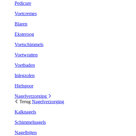
Pedicure
Voetcremes
Blaren
Eksteroog
Voetschimmels
Voetwratten
Voetbaden
Inlegzolen
Hielspoor
Nagelverzorging
Terug
Nagelverzorging
Kalknagels
Schimmelnagels
Nagelbijten