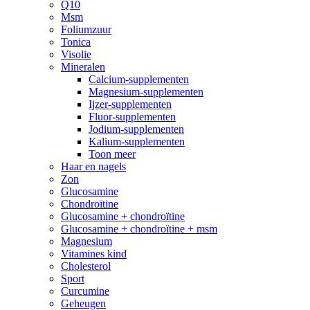
Q10
Msm
Foliumzuur
Tonica
Visolie
Mineralen
Calcium-supplementen
Magnesium-supplementen
Ijzer-supplementen
Fluor-supplementen
Jodium-supplementen
Kalium-supplementen
Toon meer
Haar en nagels
Zon
Glucosamine
Chondroïtine
Glucosamine + chondroïtine
Glucosamine + chondroïtine + msm
Magnesium
Vitamines kind
Cholesterol
Sport
Curcumine
Geheugen