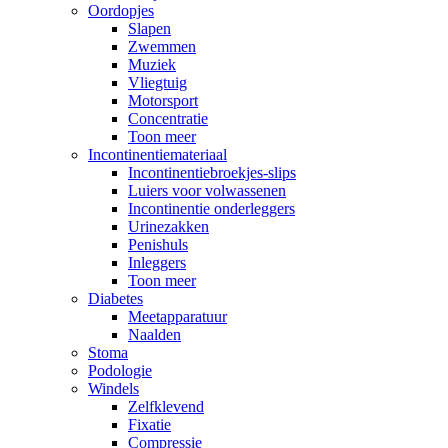
Oordopjes
Slapen
Zwemmen
Muziek
Vliegtuig
Motorsport
Concentratie
Toon meer
Incontinentiemateriaal
Incontinentiebroekjes-slips
Luiers voor volwassenen
Incontinentie onderleggers
Urinezakken
Penishuls
Inleggers
Toon meer
Diabetes
Meetapparatuur
Naalden
Stoma
Podologie
Windels
Zelfklevend
Fixatie
Compressie