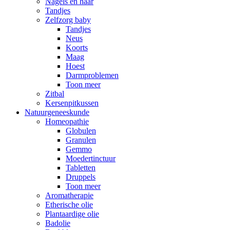
Nagels en haar
Tandjes
Zelfzorg baby
Tandjes
Neus
Koorts
Maag
Hoest
Darmproblemen
Toon meer
Zitbal
Kersenpitkussen
Natuurgeneeskunde
Homeopathie
Globulen
Granulen
Gemmo
Moedertinctuur
Tabletten
Druppels
Toon meer
Aromatherapie
Etherische olie
Plantaardige olie
Badolie