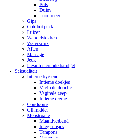
Pols
Duim
Toon meer
Gips
Coldhot pack
Luizen
Wandelstokken
Waterkruik
Aften
Massage
Jeuk
Desinfecterende handgel
Seksualiteit
Intieme hygiene
Intieme doekjes
Vaginale douche
Vaginale zeep
Intieme crème
Condooms
Glijmiddel
Menstruatie
Maandverband
Inlegkruisjes
Tampons
Mooncup