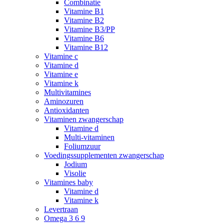
Combinatie
Vitamine B1
Vitamine B2
Vitamine B3/PP
Vitamine B6
Vitamine B12
Vitamine c
Vitamine d
Vitamine e
Vitamine k
Multivitamines
Aminozuren
Antioxidanten
Vitaminen zwangerschap
Vitamine d
Multi-vitaminen
Foliumzuur
Voedingssupplementen zwangerschap
Jodium
Visolie
Vitamines baby
Vitamine d
Vitamine k
Levertraan
Omega 3 6 9