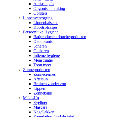
Anti-rimpels
Oogontschminking
Ooggels
Lippenverzorging
Lippenbalsems
Koortsblaasjes
Persoonlijke Hygiene
Badproducten doucheproducten
Deodorants
Scheren
Ontharen
Intieme hygiene
Menstruatie
Toon meer
Zonneproducten
Zonnecremes
Aftersun
Bruinen zonder zon
Lippen
Zonnebank
Make-Up
Eyeliner
Mascara
Nagellakken
Foundation fond de teint