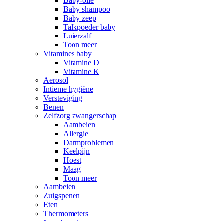
Baby-olie
Baby shampoo
Baby zeep
Talkpoeder baby
Luierzalf
Toon meer
Vitamines baby
Vitamine D
Vitamine K
Aerosol
Intieme hygiëne
Versteviging
Benen
Zelfzorg zwangerschap
Aambeien
Allergie
Darmproblemen
Keelpijn
Hoest
Maag
Toon meer
Aambeien
Zuigspenen
Eten
Thermometers