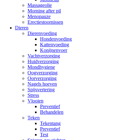
Massageolie
Morning after pil
Menopauze
Erectiestoornissen
Dieren
Dierenvoeding
Hondenvoeding
Kattenvoeding
Konijnenvoer
Vachtverzorging
Huidverzorging
Mondhygiene
Oogverzorging
Oorverzorging
Nagels hoeven
Spijsvertering
Stress
Vlooien
Preventief
Behandelen
Teken
Tekentang
Preventief
Test