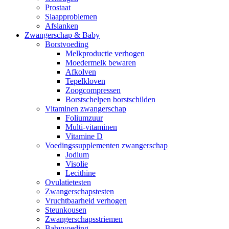
Prostaat
Slaapproblemen
Afslanken
Zwangerschap & Baby
Borstvoeding
Melkproductie verhogen
Moedermelk bewaren
Afkolven
Tepelkloven
Zoogcompressen
Borstschelpen borstschilden
Vitaminen zwangerschap
Foliumzuur
Multi-vitaminen
Vitamine D
Voedingssupplementen zwangerschap
Jodium
Visolie
Lecithine
Ovulatietesten
Zwangerschapstesten
Vruchtbaarheid verhogen
Steunkousen
Zwangerschapsstriemen
Babyvoeding