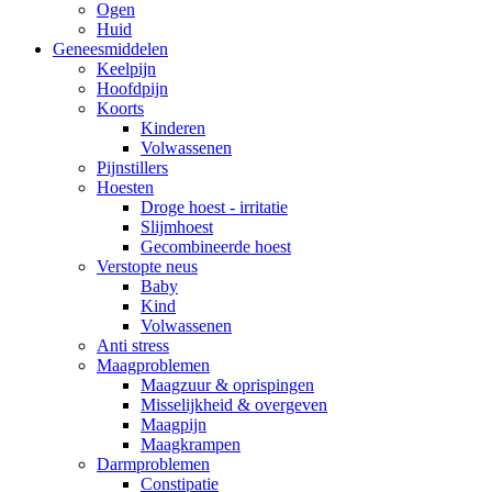
Ogen
Huid
Geneesmiddelen
Keelpijn
Hoofdpijn
Koorts
Kinderen
Volwassenen
Pijnstillers
Hoesten
Droge hoest - irritatie
Slijmhoest
Gecombineerde hoest
Verstopte neus
Baby
Kind
Volwassenen
Anti stress
Maagproblemen
Maagzuur & oprispingen
Misselijkheid & overgeven
Maagpijn
Maagkrampen
Darmproblemen
Constipatie