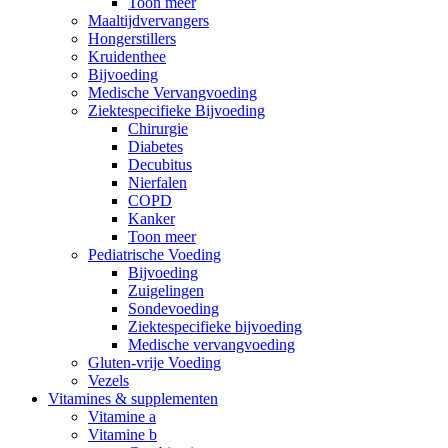
Toon meer
Maaltijdvervangers
Hongerstillers
Kruidenthee
Bijvoeding
Medische Vervangvoeding
Ziektespecifieke Bijvoeding
Chirurgie
Diabetes
Decubitus
Nierfalen
COPD
Kanker
Toon meer
Pediatrische Voeding
Bijvoeding
Zuigelingen
Sondevoeding
Ziektespecifieke bijvoeding
Medische vervangvoeding
Gluten-vrije Voeding
Vezels
Vitamines & supplementen
Vitamine a
Vitamine b