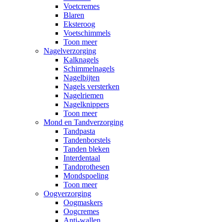
Voetcremes
Blaren
Eksteroog
Voetschimmels
Toon meer
Nagelverzorging
Kalknagels
Schimmelnagels
Nagelbijten
Nagels versterken
Nagelriemen
Nagelknippers
Toon meer
Mond en Tandverzorging
Tandpasta
Tandenborstels
Tanden bleken
Interdentaal
Tandprothesen
Mondspoeling
Toon meer
Oogverzorging
Oogmaskers
Oogcremes
Anti-wallen