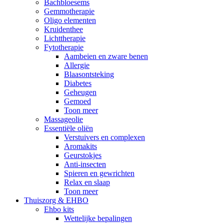
Bachbloesems
Gemmotherapie
Oligo elementen
Kruidenthee
Lichttherapie
Fytotherapie
Aambeien en zware benen
Allergie
Blaasontsteking
Diabetes
Geheugen
Gemoed
Toon meer
Massageolie
Essentiële oliën
Verstuivers en complexen
Aromakits
Geurstokjes
Anti-insecten
Spieren en gewrichten
Relax en slaap
Toon meer
Thuiszorg & EHBO
Ehbo kits
Wettelijke bepalingen