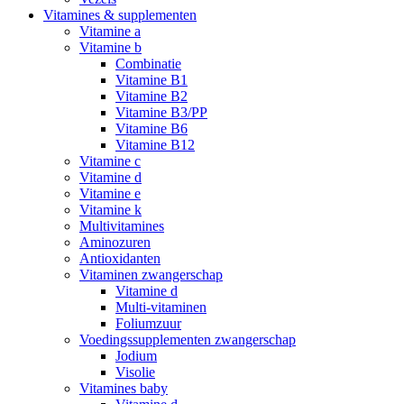
Vitamines & supplementen
Vitamine a
Vitamine b
Combinatie
Vitamine B1
Vitamine B2
Vitamine B3/PP
Vitamine B6
Vitamine B12
Vitamine c
Vitamine d
Vitamine e
Vitamine k
Multivitamines
Aminozuren
Antioxidanten
Vitaminen zwangerschap
Vitamine d
Multi-vitaminen
Foliumzuur
Voedingssupplementen zwangerschap
Jodium
Visolie
Vitamines baby