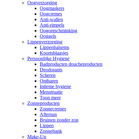
Oogverzorging
Oogmaskers
Oogcremes
Anti-wallen
Anti-rimpels
Oogontschminking
Ooggels
Lippenverzorging
Lippenbalsems
Koortsblaasjes
Persoonlijke Hygiene
Badproducten doucheproducten
Deodorants
Scheren
Ontharen
Intieme hygiene
Menstruatie
Toon meer
Zonneproducten
Zonnecremes
Aftersun
Bruinen zonder zon
Lippen
Zonnebank
Make-Up