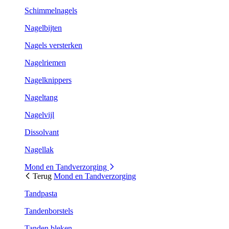
Schimmelnagels
Nagelbijten
Nagels versterken
Nagelriemen
Nagelknippers
Nageltang
Nagelvijl
Dissolvant
Nagellak
Mond en Tandverzorging
Terug
Mond en Tandverzorging
Tandpasta
Tandenborstels
Tanden bleken