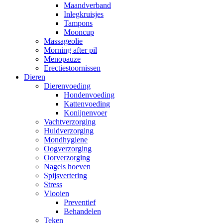
Maandverband
Inlegkruisjes
Tampons
Mooncup
Massageolie
Morning after pil
Menopauze
Erectiestoornissen
Dieren
Dierenvoeding
Hondenvoeding
Kattenvoeding
Konijnenvoer
Vachtverzorging
Huidverzorging
Mondhygiene
Oogverzorging
Oorverzorging
Nagels hoeven
Spijsvertering
Stress
Vlooien
Preventief
Behandelen
Teken