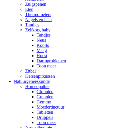
Zuigspenen
Eten
Thermometers
Nagels en haar
Tandjes
Zelfzorg baby
Tandjes
Neus
Koorts
Maag
Hoest
Darmproblemen
Toon meer
Zitbal
Kersenpitkussen
Natuurgeneeskunde
Homeopathie
Globulen
Granulen
Gemmo
Moedertinctuur
Tabletten
Druppels
Toon meer
Aromatherapie