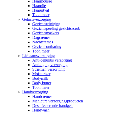
Haarmousse
Haarolie
Haaruitval
Toon meer
Gelaatsverzorging
Gezichtsreiniging
Gezichtspeeling gezichtsscrub
Gezichtsmaskers
Dagcremes
Nachtcremes
Gezichtsontharing
Toon meer
Lichaamsverzorging
Anti-cellulitis verzorging
Anti-aging verzorging
Striemen verzorging
Moisturizer
Bodymilk
Body butter
Toon meer
Handverzorging
Handcremes
Manicure verzorgingsproducten
Desinfecterende handgels
Handwash