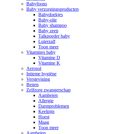
Babyfoons
Baby verzorgingsproducten
Babydoekjes
Baby-olie
Baby shampoo
Baby zeep
Talkpoeder baby
Luierzalf
Toon meer
Vitamines baby
Vitamine D
Vitamine K
Aerosol
Intieme hygiëne
Versteviging
Benen
Zelfzorg zwangerschap
Aambeien
Allergie
Darmproblemen
Keelpijn
Hoest
Maag
Toon meer
Aambeien