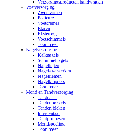
Verzorgingsproducten handwratten
Voetverzorging
Zweetvoeten
Pedicure
Voetcremes
Blaren
Eksteroog
Voetschimmels
Toon meer
Nagelverzorging
Kalknagels
Schimmelnagels
Nagelbijten
Nagels versterken
Nagelriemen
Nagelknippers
Toon meer
Mond en Tandverzorging
Tandpasta
Tandenborstels
Tanden bleken
Interdentaal
Tandprothesen
Mondspoeling
Toon meer