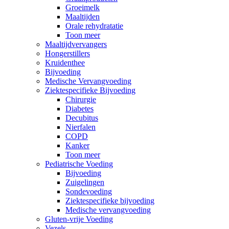
Groeimelk
Maaltijden
Orale rehydratatie
Toon meer
Maaltijdvervangers
Hongerstillers
Kruidenthee
Bijvoeding
Medische Vervangvoeding
Ziektespecifieke Bijvoeding
Chirurgie
Diabetes
Decubitus
Nierfalen
COPD
Kanker
Toon meer
Pediatrische Voeding
Bijvoeding
Zuigelingen
Sondevoeding
Ziektespecifieke bijvoeding
Medische vervangvoeding
Gluten-vrije Voeding
Vezels