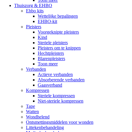
Toon meer
Thuiszorg & EHBO
Ehbo kits
Wettelijke bepalingen
EHBO-kit
Pleisters
Voorgeknipte pleisters
Kind
Steriele pleisters
Pleisters om te knippen
Hechtpleisters
Blarenpleisters
Toon meer
Verbanden
Actieve verbanden
Absorberende verbanden
Gaasverband
Kompressen
Steriele kompressen
Niet-steriele kompressen
Tape
Watten
Wondhelend
Ontsmettingsmiddelen voor wonden
Littekenbehandeling