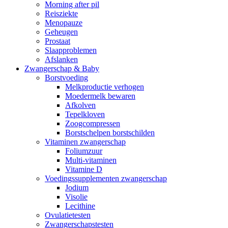
Morning after pil
Reisziekte
Menopauze
Geheugen
Prostaat
Slaapproblemen
Afslanken
Zwangerschap & Baby
Borstvoeding
Melkproductie verhogen
Moedermelk bewaren
Afkolven
Tepelkloven
Zoogcompressen
Borstschelpen borstschilden
Vitaminen zwangerschap
Foliumzuur
Multi-vitaminen
Vitamine D
Voedingssupplementen zwangerschap
Jodium
Visolie
Lecithine
Ovulatietesten
Zwangerschapstesten