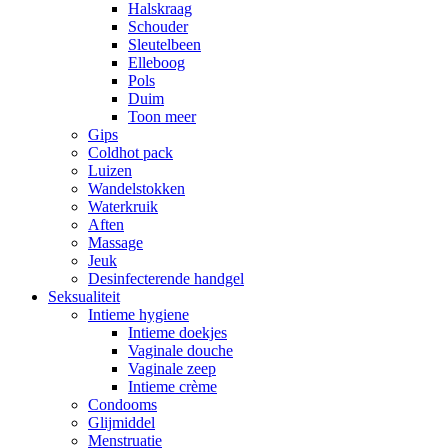
Halskraag
Schouder
Sleutelbeen
Elleboog
Pols
Duim
Toon meer
Gips
Coldhot pack
Luizen
Wandelstokken
Waterkruik
Aften
Massage
Jeuk
Desinfecterende handgel
Seksualiteit
Intieme hygiene
Intieme doekjes
Vaginale douche
Vaginale zeep
Intieme crème
Condooms
Glijmiddel
Menstruatie