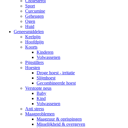
Cholesterol
Sport
Curcumine
Geheugen
Ogen
Huid
Geneesmiddelen
Keelpijn
Hoofdpijn
Koorts
Kinderen
Volwassenen
Pijnstillers
Hoesten
Droge hoest - irritatie
Slijmhoest
Gecombineerde hoest
Verstopte neus
Baby
Kind
Volwassenen
Anti stress
Maagproblemen
Maagzuur & oprispingen
Misselijkheid & overgeven