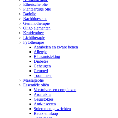
Etherische olie
Plantaardige olie
Badolie
Bachbloesems
Gemmotherapie
Oligo elementen
Kruidenthee
Lichttherapie
Fytotherapie
Aambeien en zware benen
Allergie
Blaasontsteking
Diabetes
Geheugen
Gemoed
Toon meer
Massageolie
Essentiële oliën
Verstuivers en complexen
Aromakits
Geurstokjes
Anti-insecten
Spieren en gewrichten
Relax en slaap