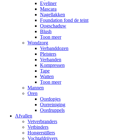
Eyeliner
Mascara
Nagellakken
Foundation fond de teint
Oogschaduw
Blush
Toon meer
Wondzorg
Verbanddozen
Pleisters
Verbanden
Kompressen
Tape
Watten
Toon meer
Mannen
Oren
Oordopjes
Oorreiniging
Oordruppels
Afvallen
Vetverbranders
Vetbinders
Hongerstillers
Vochtafdrijvers