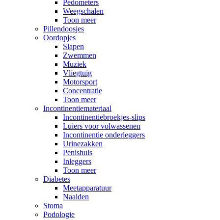
Pedometers
Weegschalen
Toon meer
Pillendoosjes
Oordopjes
Slapen
Zwemmen
Muziek
Vliegtuig
Motorsport
Concentratie
Toon meer
Incontinentiemateriaal
Incontinentiebroekjes-slips
Luiers voor volwassenen
Incontinentie onderleggers
Urinezakken
Penishuls
Inleggers
Toon meer
Diabetes
Meetapparatuur
Naalden
Stoma
Podologie