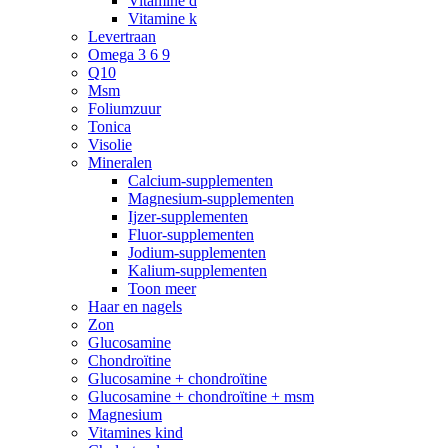
Vitamine d
Vitamine k
Levertraan
Omega 3 6 9
Q10
Msm
Foliumzuur
Tonica
Visolie
Mineralen
Calcium-supplementen
Magnesium-supplementen
Ijzer-supplementen
Fluor-supplementen
Jodium-supplementen
Kalium-supplementen
Toon meer
Haar en nagels
Zon
Glucosamine
Chondroïtine
Glucosamine + chondroïtine
Glucosamine + chondroïtine + msm
Magnesium
Vitamines kind