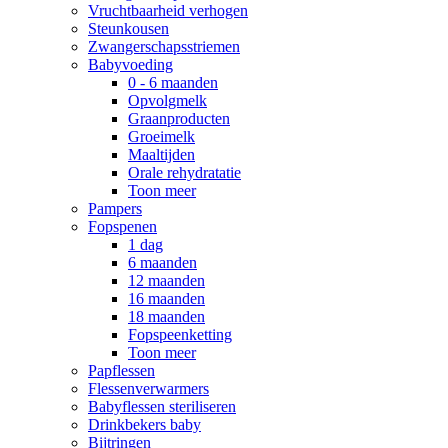
Vruchtbaarheid verhogen
Steunkousen
Zwangerschapsstriemen
Babyvoeding
0 - 6 maanden
Opvolgmelk
Graanproducten
Groeimelk
Maaltijden
Orale rehydratatie
Toon meer
Pampers
Fopspenen
1 dag
6 maanden
12 maanden
16 maanden
18 maanden
Fopspeenketting
Toon meer
Papflessen
Flessenverwarmers
Babyflessen steriliseren
Drinkbekers baby
Bijtringen