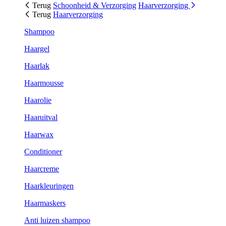
Terug
Schoonheid & Verzorging
Haarverzorging
Terug
Haarverzorging
Shampoo
Haargel
Haarlak
Haarmousse
Haarolie
Haaruitval
Haarwax
Conditioner
Haarcreme
Haarkleuringen
Haarmaskers
Anti luizen shampoo