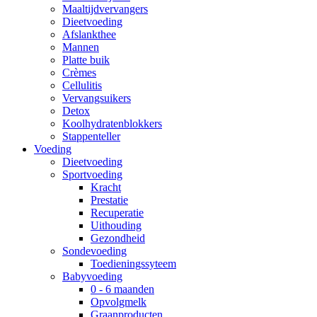
Maaltijdvervangers
Dieetvoeding
Afslankthee
Mannen
Platte buik
Crèmes
Cellulitis
Vervangsuikers
Detox
Koolhydratenblokkers
Stappenteller
Voeding
Dieetvoeding
Sportvoeding
Kracht
Prestatie
Recuperatie
Uithouding
Gezondheid
Sondevoeding
Toedieningssyteem
Babyvoeding
0 - 6 maanden
Opvolgmelk
Graanproducten