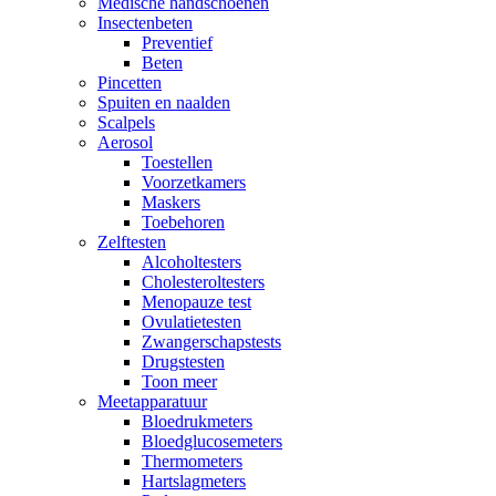
Medische handschoenen
Insectenbeten
Preventief
Beten
Pincetten
Spuiten en naalden
Scalpels
Aerosol
Toestellen
Voorzetkamers
Maskers
Toebehoren
Zelftesten
Alcoholtesters
Cholesteroltesters
Menopauze test
Ovulatietesten
Zwangerschapstests
Drugstesten
Toon meer
Meetapparatuur
Bloedrukmeters
Bloedglucosemeters
Thermometers
Hartslagmeters