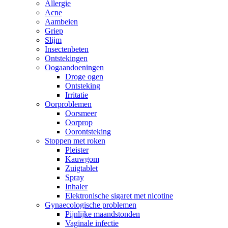
Allergie
Acne
Aambeien
Griep
Slijm
Insectenbeten
Ontstekingen
Oogaandoeningen
Droge ogen
Ontsteking
Irritatie
Oorproblemen
Oorsmeer
Oorprop
Oorontsteking
Stoppen met roken
Pleister
Kauwgom
Zuigtablet
Spray
Inhaler
Elektronische sigaret met nicotine
Gynaecologische problemen
Pijnlijke maandstonden
Vaginale infectie