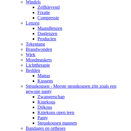
Windels
Zelfklevend
Fixatie
Compressie
Lenzen
Maandlenzen
Daglenzen
Producten
Tekentang
Brandwonden
Wiek
Mondmaskers
Lichttherapie
Bedden
Matras
Kussens
Steunkousen - Meeste steunkousen zijn zoals een
gewone panty
Zwangerschap
Kniekous
Dijkous
Kniekous open teen
Panty
Steunkousen mannen
Bandages en ortheses