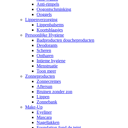
Anti-rimpels
Oogontschminking
Ooggels
Lippenverzorging
Lippenbalsems
Koortsblaasjes
Persoonlijke Hygiene
Badproducten doucheproducten
Deodorants
Scheren
Ontharen
Intieme hygiene
Menstruatie
Toon meer
Zonneproducten
Zonnecremes
Aftersun
Bruinen zonder zon
Lippen
Zonnebank
Make-Up
Eyeliner
Mascara
Nagellakken
Foundation fond de teint