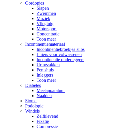
Oordopjes
Slapen
Zwemmen
Muziek
Vliegtuig
Motorsport
Concentratie
Toon meer
Incontinentiemateriaal
Incontinentiebroekjes-slips
Luiers voor volwassenen
Incontinentie onderleggers
Urinezakken
Penishuls
Inleggers
Toon meer
Diabetes
Meetapparatuur
Naalden
Stoma
Podologie
Windels
Zelfklevend
Fixatie
Compressie