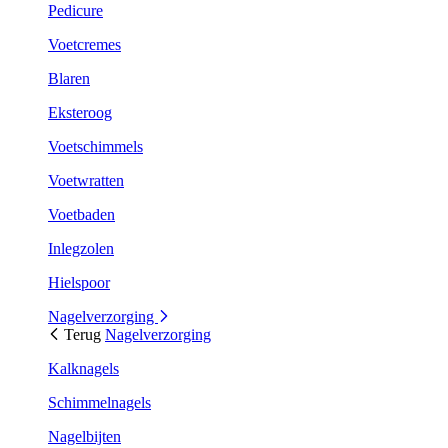
Pedicure
Voetcremes
Blaren
Eksteroog
Voetschimmels
Voetwratten
Voetbaden
Inlegzolen
Hielspoor
Nagelverzorging
Terug
Nagelverzorging
Kalknagels
Schimmelnagels
Nagelbijten