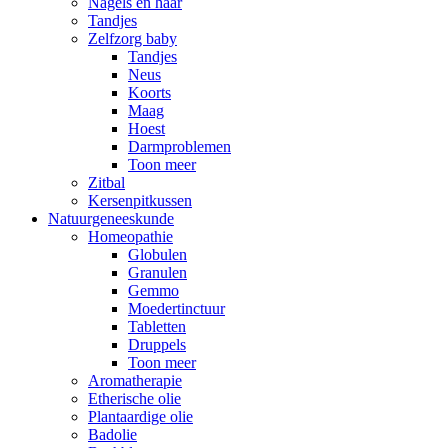
Nagels en haar
Tandjes
Zelfzorg baby
Tandjes
Neus
Koorts
Maag
Hoest
Darmproblemen
Toon meer
Zitbal
Kersenpitkussen
Natuurgeneeskunde
Homeopathie
Globulen
Granulen
Gemmo
Moedertinctuur
Tabletten
Druppels
Toon meer
Aromatherapie
Etherische olie
Plantaardige olie
Badolie