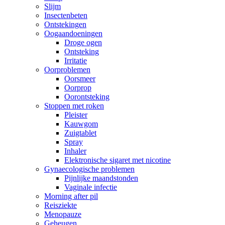
Slijm
Insectenbeten
Ontstekingen
Oogaandoeningen
Droge ogen
Ontsteking
Irritatie
Oorproblemen
Oorsmeer
Oorprop
Oorontsteking
Stoppen met roken
Pleister
Kauwgom
Zuigtablet
Spray
Inhaler
Elektronische sigaret met nicotine
Gynaecologische problemen
Pijnlijke maandstonden
Vaginale infectie
Morning after pil
Reisziekte
Menopauze
Geheugen