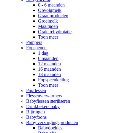
0 - 6 maanden
Opvolgmelk
Graanproducten
Groeimelk
Maaltijden
Orale rehydratatie
Toon meer
Pampers
Fopspenen
1 dag
6 maanden
12 maanden
16 maanden
18 maanden
Fopspeenketting
Toon meer
Papflessen
Flessenverwarmers
Babyflessen steriliseren
Drinkbekers baby
Bijtringen
Babyfoons
Baby verzorgingsproducten
Babydoekjes