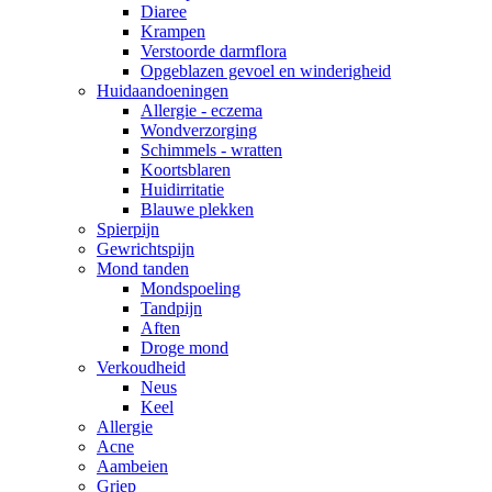
Diaree
Krampen
Verstoorde darmflora
Opgeblazen gevoel en winderigheid
Huidaandoeningen
Allergie - eczema
Wondverzorging
Schimmels - wratten
Koortsblaren
Huidirritatie
Blauwe plekken
Spierpijn
Gewrichtspijn
Mond tanden
Mondspoeling
Tandpijn
Aften
Droge mond
Verkoudheid
Neus
Keel
Allergie
Acne
Aambeien
Griep