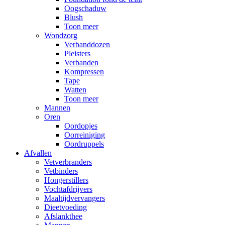
Oogschaduw
Blush
Toon meer
Wondzorg
Verbanddozen
Pleisters
Verbanden
Kompressen
Tape
Watten
Toon meer
Mannen
Oren
Oordopjes
Oorreiniging
Oordruppels
Afvallen
Vetverbranders
Vetbinders
Hongerstillers
Vochtafdrijvers
Maaltijdvervangers
Dieetvoeding
Afslankthee