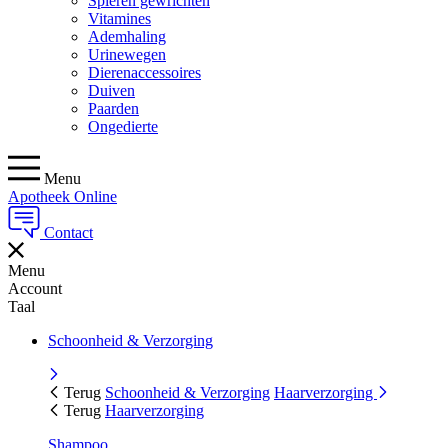
Spieren gewrichten
Vitamines
Ademhaling
Urinewegen
Dierenaccessoires
Duiven
Paarden
Ongedierte
Menu
Apotheek Online
Contact
Menu
Account
Taal
Schoonheid & Verzorging
Terug
Schoonheid & Verzorging
Haarverzorging
Terug
Haarverzorging
Shampoo