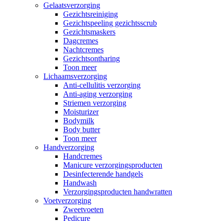
Gelaatsverzorging
Gezichtsreiniging
Gezichtspeeling gezichtsscrub
Gezichtsmaskers
Dagcremes
Nachtcremes
Gezichtsontharing
Toon meer
Lichaamsverzorging
Anti-cellulitis verzorging
Anti-aging verzorging
Striemen verzorging
Moisturizer
Bodymilk
Body butter
Toon meer
Handverzorging
Handcremes
Manicure verzorgingsproducten
Desinfecterende handgels
Handwash
Verzorgingsproducten handwratten
Voetverzorging
Zweetvoeten
Pedicure