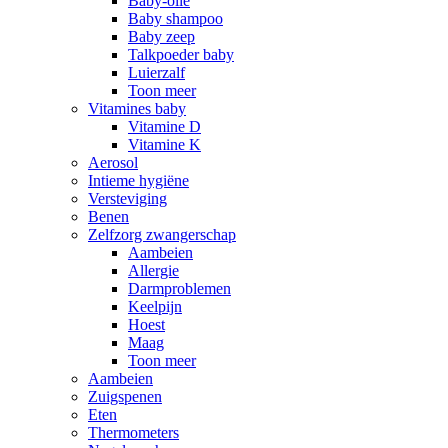
Baby-olie
Baby shampoo
Baby zeep
Talkpoeder baby
Luierzalf
Toon meer
Vitamines baby
Vitamine D
Vitamine K
Aerosol
Intieme hygiëne
Versteviging
Benen
Zelfzorg zwangerschap
Aambeien
Allergie
Darmproblemen
Keelpijn
Hoest
Maag
Toon meer
Aambeien
Zuigspenen
Eten
Thermometers