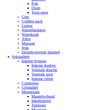
Pols
Duim
Toon meer
Gips
Coldhot pack
Luizen
Wandelstokken
Waterkruik
Aften
Massage
Jeuk
Desinfecterende handgel
Seksualiteit
Intieme hygiene
Intieme doekjes
Vaginale douche
Vaginale zeep
Intieme crème
Condooms
Glijmiddel
Menstruatie
Maandverband
Inlegkruisjes
Tampons
Mooncup