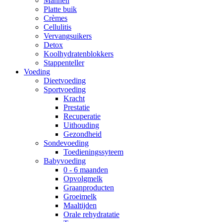
Mannen
Platte buik
Crèmes
Cellulitis
Vervangsuikers
Detox
Koolhydratenblokkers
Stappenteller
Voeding
Dieetvoeding
Sportvoeding
Kracht
Prestatie
Recuperatie
Uithouding
Gezondheid
Sondevoeding
Toedieningssyteem
Babyvoeding
0 - 6 maanden
Opvolgmelk
Graanproducten
Groeimelk
Maaltijden
Orale rehydratatie