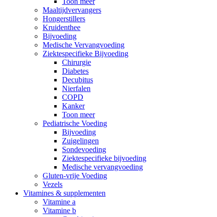
Toon meer
Maaltijdvervangers
Hongerstillers
Kruidenthee
Bijvoeding
Medische Vervangvoeding
Ziektespecifieke Bijvoeding
Chirurgie
Diabetes
Decubitus
Nierfalen
COPD
Kanker
Toon meer
Pediatrische Voeding
Bijvoeding
Zuigelingen
Sondevoeding
Ziektespecifieke bijvoeding
Medische vervangvoeding
Gluten-vrije Voeding
Vezels
Vitamines & supplementen
Vitamine a
Vitamine b