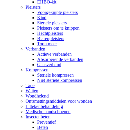
EHBO-kit
Pleisters
Voorgeknipte pleisters
Kind
Steriele pleisters
Pleisters om te knippen
Hechtpleisters
Blarenpleisters
Toon meer
Verbanden
Actieve verbanden
Absorberende verbanden
Gaasverband
Kompressen
Steriele kompressen
Niet-steriele kompressen
Tape
Watten
Wondhelend
Ontsmettingsmiddelen voor wonden
Littekenbehandeling
Medische handschoenen
Insectenbeten
Preventief
Beten