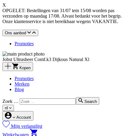
X
OPGELET: Bestellingen van 31/07 tem 15/08 worden pas
verzonden op maandag 17/08. Alvast bedankt voor het begrip.
Onze klantenservice is niet bereikbaar wegens VAKANTIE.
Ons aanbod
Promoties
Jobst Ultrasheer Comf.k3 Dijkous Natural Xl
Kopen
Promoties
Merken
Blog
Zoek …
Search
nl
Account
Mijn verlanglijst
Winkelwagen