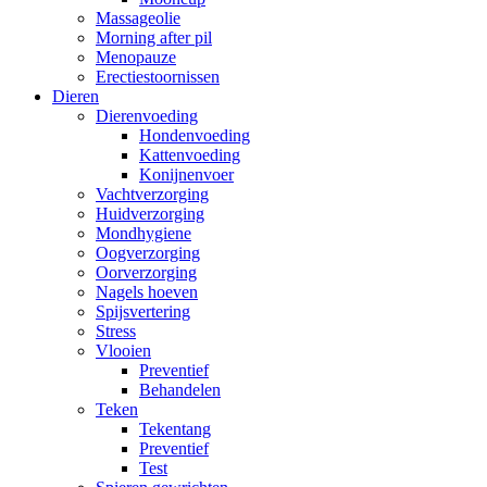
Massageolie
Morning after pil
Menopauze
Erectiestoornissen
Dieren
Dierenvoeding
Hondenvoeding
Kattenvoeding
Konijnenvoer
Vachtverzorging
Huidverzorging
Mondhygiene
Oogverzorging
Oorverzorging
Nagels hoeven
Spijsvertering
Stress
Vlooien
Preventief
Behandelen
Teken
Tekentang
Preventief
Test