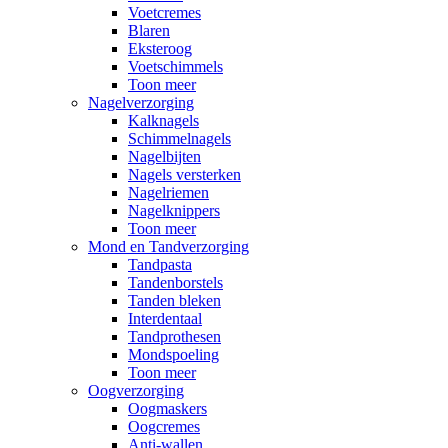
Voetcremes
Blaren
Eksteroog
Voetschimmels
Toon meer
Nagelverzorging
Kalknagels
Schimmelnagels
Nagelbijten
Nagels versterken
Nagelriemen
Nagelknippers
Toon meer
Mond en Tandverzorging
Tandpasta
Tandenborstels
Tanden bleken
Interdentaal
Tandprothesen
Mondspoeling
Toon meer
Oogverzorging
Oogmaskers
Oogcremes
Anti-wallen