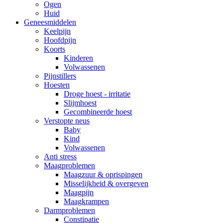
Ogen
Huid
Geneesmiddelen
Keelpijn
Hoofdpijn
Koorts
Kinderen
Volwassenen
Pijnstillers
Hoesten
Droge hoest - irritatie
Slijmhoest
Gecombineerde hoest
Verstopte neus
Baby
Kind
Volwassenen
Anti stress
Maagproblemen
Maagzuur & oprispingen
Misselijkheid & overgeven
Maagpijn
Maagkrampen
Darmproblemen
Constipatie