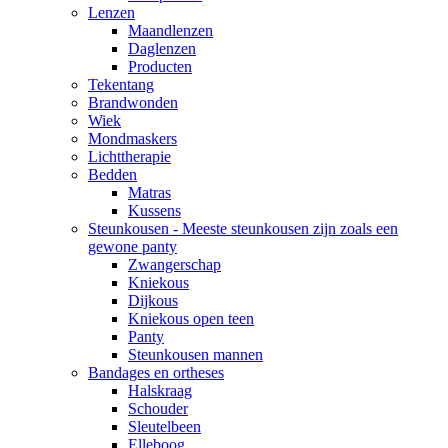
Lenzen
Maandlenzen
Daglenzen
Producten
Tekentang
Brandwonden
Wiek
Mondmaskers
Lichttherapie
Bedden
Matras
Kussens
Steunkousen - Meeste steunkousen zijn zoals een
gewone panty
Zwangerschap
Kniekous
Dijkous
Kniekous open teen
Panty
Steunkousen mannen
Bandages en ortheses
Halskraag
Schouder
Sleutelbeen
Elleboog