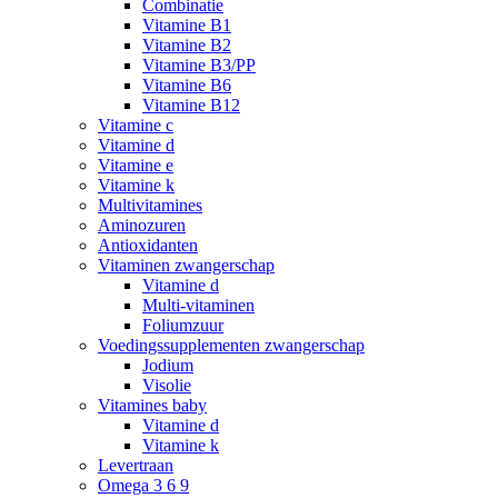
Combinatie
Vitamine B1
Vitamine B2
Vitamine B3/PP
Vitamine B6
Vitamine B12
Vitamine c
Vitamine d
Vitamine e
Vitamine k
Multivitamines
Aminozuren
Antioxidanten
Vitaminen zwangerschap
Vitamine d
Multi-vitaminen
Foliumzuur
Voedingssupplementen zwangerschap
Jodium
Visolie
Vitamines baby
Vitamine d
Vitamine k
Levertraan
Omega 3 6 9