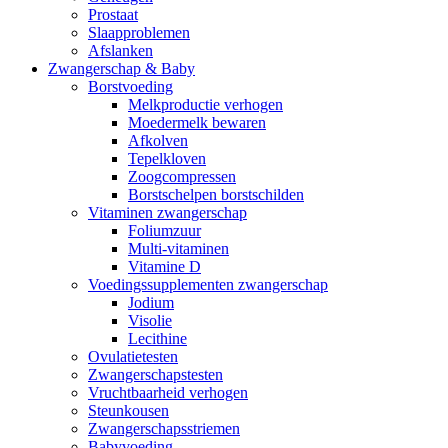
Prostaat
Slaapproblemen
Afslanken
Zwangerschap & Baby
Borstvoeding
Melkproductie verhogen
Moedermelk bewaren
Afkolven
Tepelkloven
Zoogcompressen
Borstschelpen borstschilden
Vitaminen zwangerschap
Foliumzuur
Multi-vitaminen
Vitamine D
Voedingssupplementen zwangerschap
Jodium
Visolie
Lecithine
Ovulatietesten
Zwangerschapstesten
Vruchtbaarheid verhogen
Steunkousen
Zwangerschapsstriemen
Babyvoeding