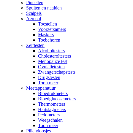
Pincetten
Spuiten en naalden
Scalpels
Aerosol
Toestellen
Voorzetkamers
Maskers
Toebehoren
Zelftesten
Alcoholtesters
Cholesteroltesters
Menopauze test
Ovulatietesten
Zwangerschapstests
Drugstesten
Toon meer
Meetapparatuur
Bloedrukmeters
Bloedglucosemeters
Thermometers
Hartslagmeters
Pedometers
Weegschalen
Toon meer
Pillendoosjes