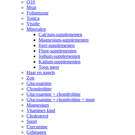
Q10
Msm
Foliumzuur
Tonica
Visolie
Mineralen
Calcium-supplementen
Magnesium-supplementen
Ijzer-supplementen
Fluor-supplementen
Jodium-supplementen
Kalium-supplementen
Toon meer
Haar en nagels
Zon
Glucosamine
Chondroïtine
Glucosamine + chondroïtine
Glucosamine + chondroïtine + msm
Magnesium
Vitamines kind
Cholesterol
Sport
Curcumine
Geheugen