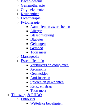
Bachbloesems
Gemmotherapie
Oligo elementen
Kruidenthee
Lichttherapie
Fytotherapie
Aambeien en zware benen
Allergie
Blaasontsteking
Diabetes
Geheugen
Gemoed
Toon meer
Massageolie
Essentiële oliën
Verstuivers en complexen
Aromakits
Geurstokjes
Anti-insecten
Spieren en gewrichten
Relax en slaap
Toon meer
Thuiszorg & EHBO
Ehbo kits
Wettelijke bepalingen