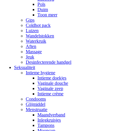
Pols
Duim
Toon meer
Gips
Coldhot pack
Luizen
Wandelstokken
Waterkruik
Aften
Massage
Jeuk
Desinfecterende handgel
Seksualiteit
Intieme hygiene
Intieme doekjes
Vaginale douche
Vaginale zeep
Intieme crème
Condooms
Glijmiddel
Menstruatie
Maandverband
Inlegkruisjes
Tampons
Mooncup