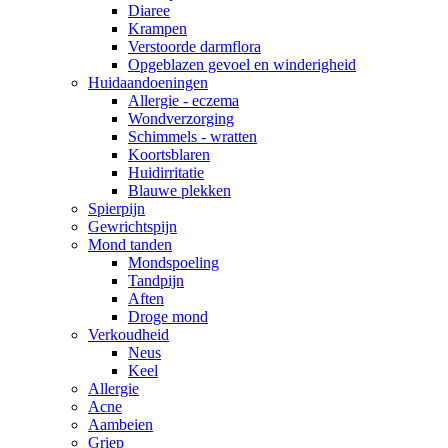
Diaree
Krampen
Verstoorde darmflora
Opgeblazen gevoel en winderigheid
Huidaandoeningen
Allergie - eczema
Wondverzorging
Schimmels - wratten
Koortsblaren
Huidirritatie
Blauwe plekken
Spierpijn
Gewrichtspijn
Mond tanden
Mondspoeling
Tandpijn
Aften
Droge mond
Verkoudheid
Neus
Keel
Allergie
Acne
Aambeien
Griep