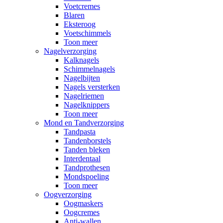
Voetcremes
Blaren
Eksteroog
Voetschimmels
Toon meer
Nagelverzorging
Kalknagels
Schimmelnagels
Nagelbijten
Nagels versterken
Nagelriemen
Nagelknippers
Toon meer
Mond en Tandverzorging
Tandpasta
Tandenborstels
Tanden bleken
Interdentaal
Tandprothesen
Mondspoeling
Toon meer
Oogverzorging
Oogmaskers
Oogcremes
Anti-wallen