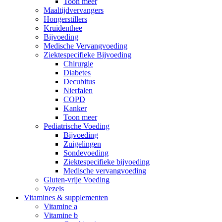
Toon meer
Maaltijdvervangers
Hongerstillers
Kruidenthee
Bijvoeding
Medische Vervangvoeding
Ziektespecifieke Bijvoeding
Chirurgie
Diabetes
Decubitus
Nierfalen
COPD
Kanker
Toon meer
Pediatrische Voeding
Bijvoeding
Zuigelingen
Sondevoeding
Ziektespecifieke bijvoeding
Medische vervangvoeding
Gluten-vrije Voeding
Vezels
Vitamines & supplementen
Vitamine a
Vitamine b