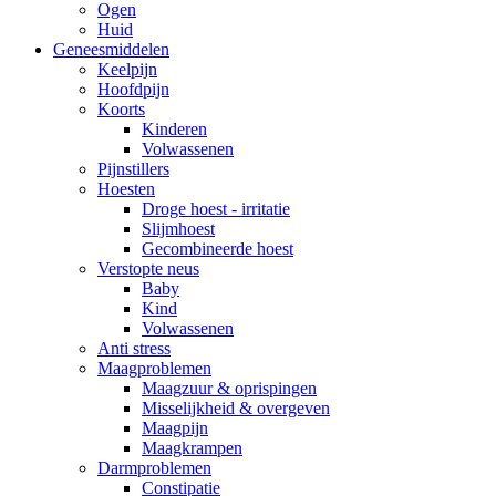
Ogen
Huid
Geneesmiddelen
Keelpijn
Hoofdpijn
Koorts
Kinderen
Volwassenen
Pijnstillers
Hoesten
Droge hoest - irritatie
Slijmhoest
Gecombineerde hoest
Verstopte neus
Baby
Kind
Volwassenen
Anti stress
Maagproblemen
Maagzuur & oprispingen
Misselijkheid & overgeven
Maagpijn
Maagkrampen
Darmproblemen
Constipatie