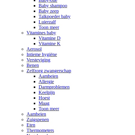
Baby-olie
Baby shampoo
Baby zeep
Talkpoeder baby
Luierzalf
Toon meer
Vitamines baby
Vitamine D
Vitamine K
Aerosol
Intieme hygiëne
Versteviging
Benen
Zelfzorg zwangerschap
Aambeien
Allergie
Darmproblemen
Keelpijn
Hoest
Maag
Toon meer
Aambeien
Zuigspenen
Eten
Thermometers