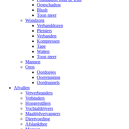
Oogschaduw
Blush
Toon meer
Wondzorg
Verbanddozen
Pleisters
Verbanden
Kompressen
Tape
Watten
Toon meer
Mannen
Oren
Oordopjes
Oorreiniging
Oordruppels
Afvallen
Vetverbranders
Vetbinders
Hongerstillers
Vochtafdrijvers
Maaltijdvervangers
Dieetvoeding
Afslankthee