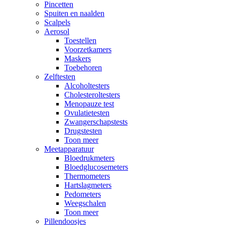
Pincetten
Spuiten en naalden
Scalpels
Aerosol
Toestellen
Voorzetkamers
Maskers
Toebehoren
Zelftesten
Alcoholtesters
Cholesteroltesters
Menopauze test
Ovulatietesten
Zwangerschapstests
Drugstesten
Toon meer
Meetapparatuur
Bloedrukmeters
Bloedglucosemeters
Thermometers
Hartslagmeters
Pedometers
Weegschalen
Toon meer
Pillendoosjes