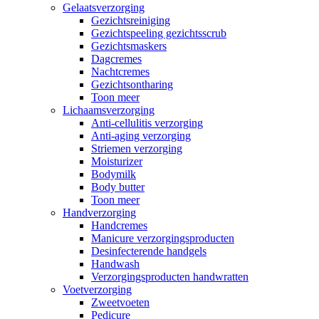
Gelaatsverzorging
Gezichtsreiniging
Gezichtspeeling gezichtsscrub
Gezichtsmaskers
Dagcremes
Nachtcremes
Gezichtsontharing
Toon meer
Lichaamsverzorging
Anti-cellulitis verzorging
Anti-aging verzorging
Striemen verzorging
Moisturizer
Bodymilk
Body butter
Toon meer
Handverzorging
Handcremes
Manicure verzorgingsproducten
Desinfecterende handgels
Handwash
Verzorgingsproducten handwratten
Voetverzorging
Zweetvoeten
Pedicure