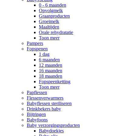
0 - 6 maanden
Opvolgmelk
Graanproducten
Groeimelk
Maaltijden
Orale rehydratatie
Toon meer
Pampers
Fopspenen
1 dag
6 maanden
12 maanden
16 maanden
18 maanden
Fopspeenketting
Toon meer
Papflessen
Flessenverwarmers
Babyflessen steriliseren
Drinkbekers baby
Bijtringen
Babyfoons
Baby verzorgingsproducten
Babydoekjes