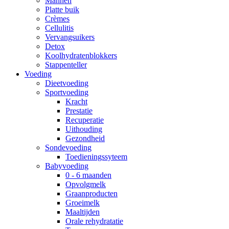
Mannen
Platte buik
Crèmes
Cellulitis
Vervangsuikers
Detox
Koolhydratenblokkers
Stappenteller
Voeding
Dieetvoeding
Sportvoeding
Kracht
Prestatie
Recuperatie
Uithouding
Gezondheid
Sondevoeding
Toedieningssyteem
Babyvoeding
0 - 6 maanden
Opvolgmelk
Graanproducten
Groeimelk
Maaltijden
Orale rehydratatie