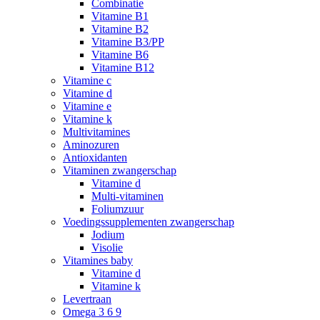
Combinatie
Vitamine B1
Vitamine B2
Vitamine B3/PP
Vitamine B6
Vitamine B12
Vitamine c
Vitamine d
Vitamine e
Vitamine k
Multivitamines
Aminozuren
Antioxidanten
Vitaminen zwangerschap
Vitamine d
Multi-vitaminen
Foliumzuur
Voedingssupplementen zwangerschap
Jodium
Visolie
Vitamines baby
Vitamine d
Vitamine k
Levertraan
Omega 3 6 9