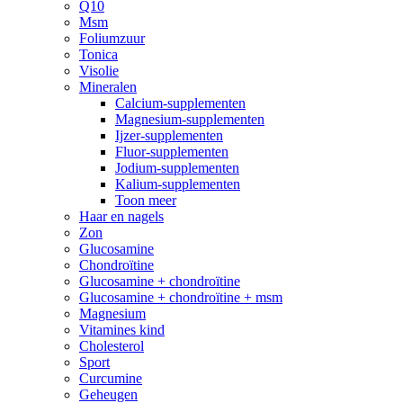
Q10
Msm
Foliumzuur
Tonica
Visolie
Mineralen
Calcium-supplementen
Magnesium-supplementen
Ijzer-supplementen
Fluor-supplementen
Jodium-supplementen
Kalium-supplementen
Toon meer
Haar en nagels
Zon
Glucosamine
Chondroïtine
Glucosamine + chondroïtine
Glucosamine + chondroïtine + msm
Magnesium
Vitamines kind
Cholesterol
Sport
Curcumine
Geheugen