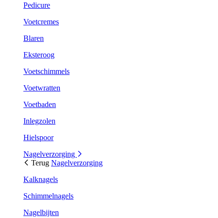
Pedicure
Voetcremes
Blaren
Eksteroog
Voetschimmels
Voetwratten
Voetbaden
Inlegzolen
Hielspoor
Nagelverzorging
Terug
Nagelverzorging
Kalknagels
Schimmelnagels
Nagelbijten