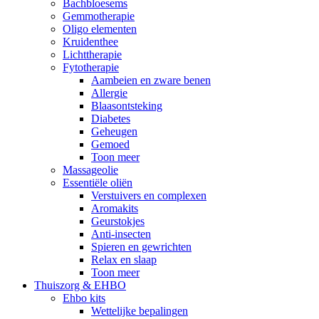
Bachbloesems
Gemmotherapie
Oligo elementen
Kruidenthee
Lichttherapie
Fytotherapie
Aambeien en zware benen
Allergie
Blaasontsteking
Diabetes
Geheugen
Gemoed
Toon meer
Massageolie
Essentiële oliën
Verstuivers en complexen
Aromakits
Geurstokjes
Anti-insecten
Spieren en gewrichten
Relax en slaap
Toon meer
Thuiszorg & EHBO
Ehbo kits
Wettelijke bepalingen