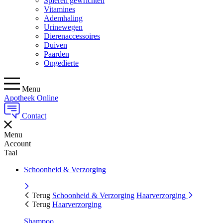
Spieren gewrichten
Vitamines
Ademhaling
Urinewegen
Dierenaccessoires
Duiven
Paarden
Ongedierte
Menu
Apotheek Online
Contact
Menu
Account
Taal
Schoonheid & Verzorging
Terug
Schoonheid & Verzorging
Haarverzorging
Terug
Haarverzorging
Shampoo