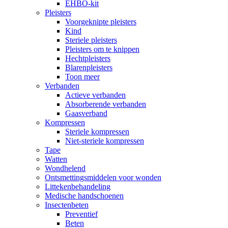
EHBO-kit
Pleisters
Voorgeknipte pleisters
Kind
Steriele pleisters
Pleisters om te knippen
Hechtpleisters
Blarenpleisters
Toon meer
Verbanden
Actieve verbanden
Absorberende verbanden
Gaasverband
Kompressen
Steriele kompressen
Niet-steriele kompressen
Tape
Watten
Wondhelend
Ontsmettingsmiddelen voor wonden
Littekenbehandeling
Medische handschoenen
Insectenbeten
Preventief
Beten