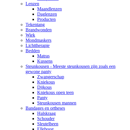
Lenzen
Maandlenzen
Daglenzen
Producten
Tekentang
Brandwonden
Wiek
Mondmaskers
Lichttherapie
Bedden
Matras
Kussens
Steunkousen - Meeste steunkousen zijn zoals een
gewone panty
Zwangerschap
Kniekous
Dijkous
Kniekous open teen
Panty
Steunkousen mannen
Bandages en ortheses
Halskraag
Schouder
Sleutelbeen
Elleboog