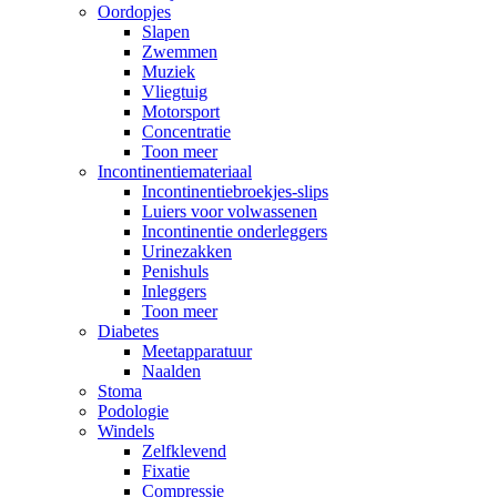
Oordopjes
Slapen
Zwemmen
Muziek
Vliegtuig
Motorsport
Concentratie
Toon meer
Incontinentiemateriaal
Incontinentiebroekjes-slips
Luiers voor volwassenen
Incontinentie onderleggers
Urinezakken
Penishuls
Inleggers
Toon meer
Diabetes
Meetapparatuur
Naalden
Stoma
Podologie
Windels
Zelfklevend
Fixatie
Compressie