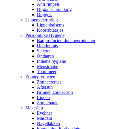
Anti-rimpels
Oogontschminking
Ooggels
Lippenverzorging
Lippenbalsems
Koortsblaasjes
Persoonlijke Hygiene
Badproducten doucheproducten
Deodorants
Scheren
Ontharen
Intieme hygiene
Menstruatie
Toon meer
Zonneproducten
Zonnecremes
Aftersun
Bruinen zonder zon
Lippen
Zonnebank
Make-Up
Eyeliner
Mascara
Nagellakken
Foundation fond de teint