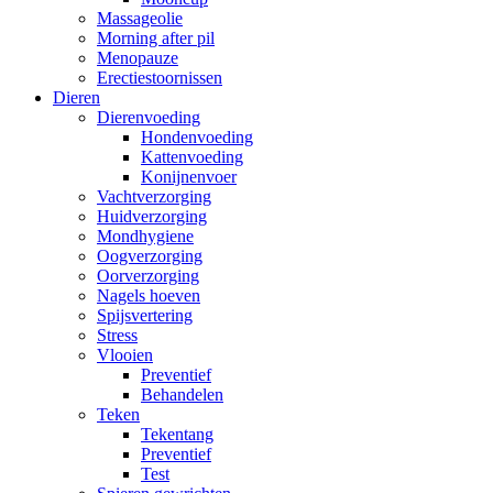
Massageolie
Morning after pil
Menopauze
Erectiestoornissen
Dieren
Dierenvoeding
Hondenvoeding
Kattenvoeding
Konijnenvoer
Vachtverzorging
Huidverzorging
Mondhygiene
Oogverzorging
Oorverzorging
Nagels hoeven
Spijsvertering
Stress
Vlooien
Preventief
Behandelen
Teken
Tekentang
Preventief
Test