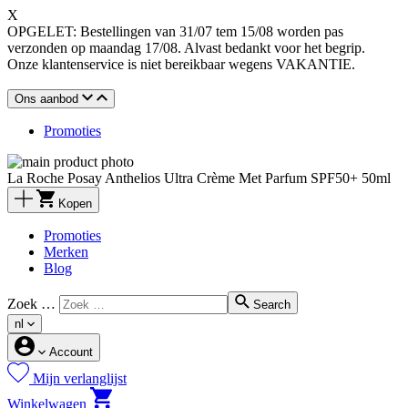
X
OPGELET: Bestellingen van 31/07 tem 15/08 worden pas
verzonden op maandag 17/08. Alvast bedankt voor het begrip.
Onze klantenservice is niet bereikbaar wegens VAKANTIE.
Ons aanbod
Promoties
La Roche Posay Anthelios Ultra Crème Met Parfum SPF50+ 50ml
Kopen
Promoties
Merken
Blog
Zoek …
Search
nl
Account
Mijn verlanglijst
Winkelwagen