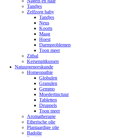
Nagels en haar
Tandjes
Zelfzorg baby
Tandjes
Neus
Koorts
Maag
Hoest
Darmproblemen
Toon meer
Zitbal
Kersenpitkussen
Natuurgeneeskunde
Homeopathie
Globulen
Granulen
Gemmo
Moedertinctuur
Tabletten
Druppels
Toon meer
Aromatherapie
Etherische olie
Plantaardige olie
Badolie