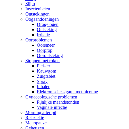
Slijm
Insectenbeten
Ontstekingen
Oogaandoeningen
Droge ogen
Ontsteking
Irritatie
Oorproblemen
Oorsmeer
Oorprop
Oorontsteking
Stoppen met roken
Pleister
Kauwgom
Zuigtablet
Spray
Inhaler
Elektronische sigaret met nicotine
Gynaecologische problemen
Pijnlijke maandstonden
Vaginale infectie
Morning after pil
Reisziekte
Menopauze
Geheugen