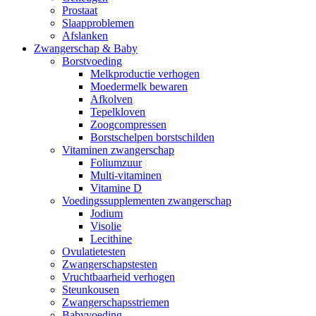
Prostaat
Slaapproblemen
Afslanken
Zwangerschap & Baby
Borstvoeding
Melkproductie verhogen
Moedermelk bewaren
Afkolven
Tepelkloven
Zoogcompressen
Borstschelpen borstschilden
Vitaminen zwangerschap
Foliumzuur
Multi-vitaminen
Vitamine D
Voedingssupplementen zwangerschap
Jodium
Visolie
Lecithine
Ovulatietesten
Zwangerschapstesten
Vruchtbaarheid verhogen
Steunkousen
Zwangerschapsstriemen
Babyvoeding