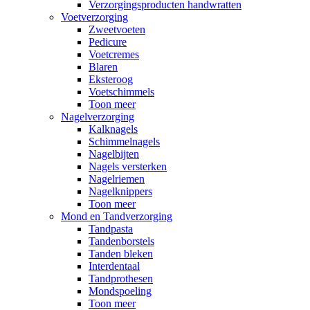
Verzorgingsproducten handwratten
Voetverzorging
Zweetvoeten
Pedicure
Voetcremes
Blaren
Eksteroog
Voetschimmels
Toon meer
Nagelverzorging
Kalknagels
Schimmelnagels
Nagelbijten
Nagels versterken
Nagelriemen
Nagelknippers
Toon meer
Mond en Tandverzorging
Tandpasta
Tandenborstels
Tanden bleken
Interdentaal
Tandprothesen
Mondspoeling
Toon meer