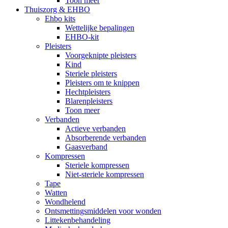
Toon meer
Thuiszorg & EHBO
Ehbo kits
Wettelijke bepalingen
EHBO-kit
Pleisters
Voorgeknipte pleisters
Kind
Steriele pleisters
Pleisters om te knippen
Hechtpleisters
Blarenpleisters
Toon meer
Verbanden
Actieve verbanden
Absorberende verbanden
Gaasverband
Kompressen
Steriele kompressen
Niet-steriele kompressen
Tape
Watten
Wondhelend
Ontsmettingsmiddelen voor wonden
Littekenbehandeling