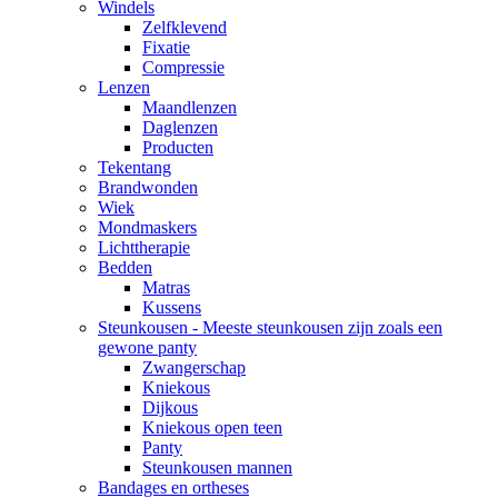
Windels
Zelfklevend
Fixatie
Compressie
Lenzen
Maandlenzen
Daglenzen
Producten
Tekentang
Brandwonden
Wiek
Mondmaskers
Lichttherapie
Bedden
Matras
Kussens
Steunkousen - Meeste steunkousen zijn zoals een
gewone panty
Zwangerschap
Kniekous
Dijkous
Kniekous open teen
Panty
Steunkousen mannen
Bandages en ortheses