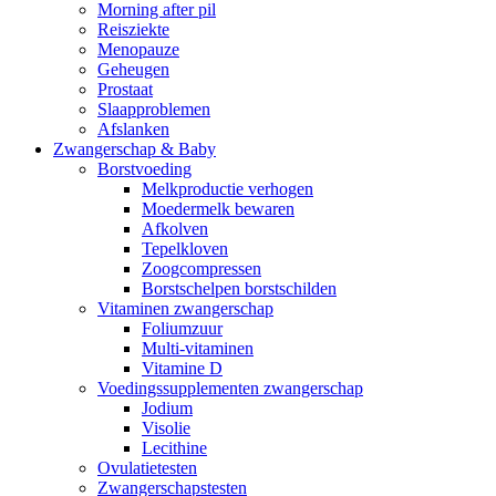
Morning after pil
Reisziekte
Menopauze
Geheugen
Prostaat
Slaapproblemen
Afslanken
Zwangerschap & Baby
Borstvoeding
Melkproductie verhogen
Moedermelk bewaren
Afkolven
Tepelkloven
Zoogcompressen
Borstschelpen borstschilden
Vitaminen zwangerschap
Foliumzuur
Multi-vitaminen
Vitamine D
Voedingssupplementen zwangerschap
Jodium
Visolie
Lecithine
Ovulatietesten
Zwangerschapstesten