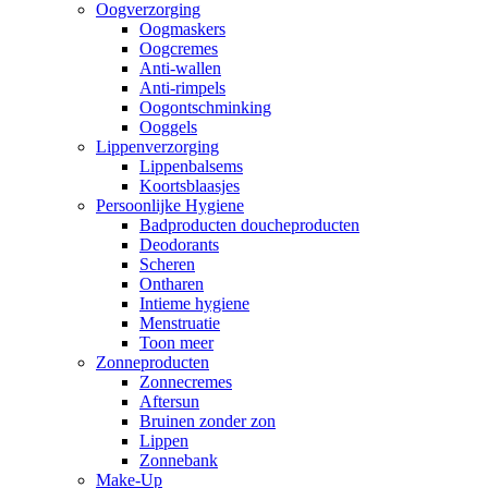
Oogverzorging
Oogmaskers
Oogcremes
Anti-wallen
Anti-rimpels
Oogontschminking
Ooggels
Lippenverzorging
Lippenbalsems
Koortsblaasjes
Persoonlijke Hygiene
Badproducten doucheproducten
Deodorants
Scheren
Ontharen
Intieme hygiene
Menstruatie
Toon meer
Zonneproducten
Zonnecremes
Aftersun
Bruinen zonder zon
Lippen
Zonnebank
Make-Up