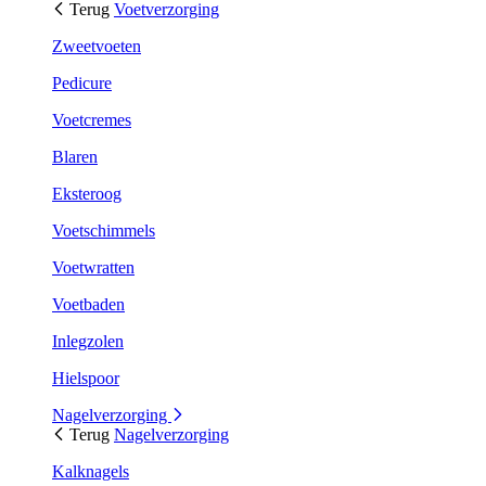
Terug
Voetverzorging
Zweetvoeten
Pedicure
Voetcremes
Blaren
Eksteroog
Voetschimmels
Voetwratten
Voetbaden
Inlegzolen
Hielspoor
Nagelverzorging
Terug
Nagelverzorging
Kalknagels