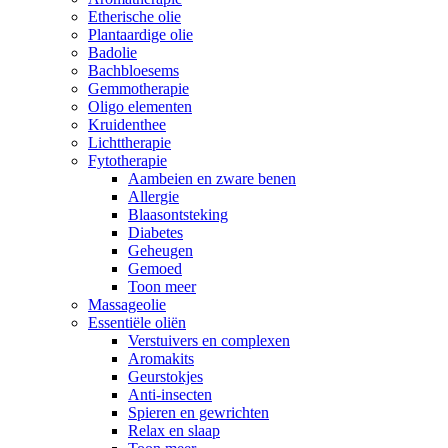
Etherische olie
Plantaardige olie
Badolie
Bachbloesems
Gemmotherapie
Oligo elementen
Kruidenthee
Lichttherapie
Fytotherapie
Aambeien en zware benen
Allergie
Blaasontsteking
Diabetes
Geheugen
Gemoed
Toon meer
Massageolie
Essentiële oliën
Verstuivers en complexen
Aromakits
Geurstokjes
Anti-insecten
Spieren en gewrichten
Relax en slaap