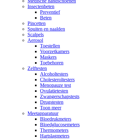
Medische handschoenen
Insectenbeten
Preventief
Beten
Pincetten
Spuiten en naalden
Scalpels
Aerosol
Toestellen
Voorzetkamers
Maskers
Toebehoren
Zelftesten
Alcoholtesters
Cholesteroltesters
Menopauze test
Ovulatietesten
Zwangerschapstests
Drugstesten
Toon meer
Meetapparatuur
Bloedrukmeters
Bloedglucosemeters
Thermometers
Hartslagmeters