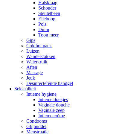
Halskraag
Schouder
Sleutelbeen
Elleboog
Pols
Duim
Toon meer
Gips
Coldhot pack
Luizen
Wandelstokken
Waterkruik
Aften
Massage
Jeuk
Desinfecterende handgel
Seksualiteit
Intieme hygiene
Intieme doekjes
Vaginale douche
Vaginale zeep
Intieme crème
Condooms
Glijmiddel
Menstruatie