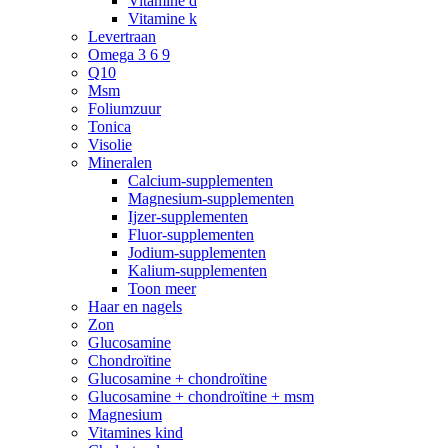
Vitamine d
Vitamine k
Levertraan
Omega 3 6 9
Q10
Msm
Foliumzuur
Tonica
Visolie
Mineralen
Calcium-supplementen
Magnesium-supplementen
Ijzer-supplementen
Fluor-supplementen
Jodium-supplementen
Kalium-supplementen
Toon meer
Haar en nagels
Zon
Glucosamine
Chondroïtine
Glucosamine + chondroïtine
Glucosamine + chondroïtine + msm
Magnesium
Vitamines kind