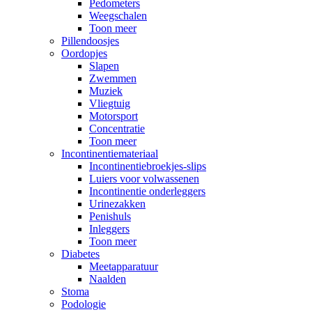
Pedometers
Weegschalen
Toon meer
Pillendoosjes
Oordopjes
Slapen
Zwemmen
Muziek
Vliegtuig
Motorsport
Concentratie
Toon meer
Incontinentiemateriaal
Incontinentiebroekjes-slips
Luiers voor volwassenen
Incontinentie onderleggers
Urinezakken
Penishuls
Inleggers
Toon meer
Diabetes
Meetapparatuur
Naalden
Stoma
Podologie