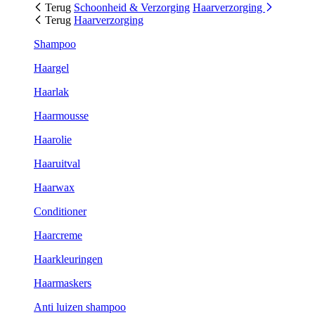
Terug
Schoonheid & Verzorging
Haarverzorging
Terug
Haarverzorging
Shampoo
Haargel
Haarlak
Haarmousse
Haarolie
Haaruitval
Haarwax
Conditioner
Haarcreme
Haarkleuringen
Haarmaskers
Anti luizen shampoo