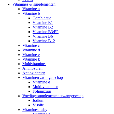
Vitamines & supplementen
Vitamine a
Vitamine b
Combinatie
Vitamine B1
Vitamine B2
Vitamine B3/PP
Vitamine B6
Vitamine B12
Vitamine c
Vitamine d
Vitamine e
Vitamine k
Multivitamines
Aminozuren
Antioxidanten
Vitaminen zwangerschap
Vitamine d
Multi-vitaminen
Foliumzuur
Voedingssupplementen zwangerschap
Jodium
Visolie
Vitamines baby