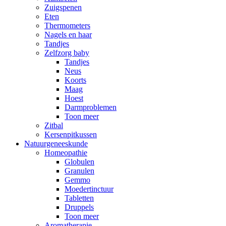
Zuigspenen
Eten
Thermometers
Nagels en haar
Tandjes
Zelfzorg baby
Tandjes
Neus
Koorts
Maag
Hoest
Darmproblemen
Toon meer
Zitbal
Kersenpitkussen
Natuurgeneeskunde
Homeopathie
Globulen
Granulen
Gemmo
Moedertinctuur
Tabletten
Druppels
Toon meer
Aromatherapie