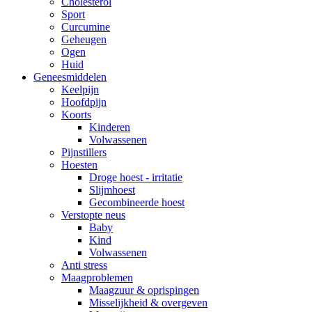
Cholesterol
Sport
Curcumine
Geheugen
Ogen
Huid
Geneesmiddelen
Keelpijn
Hoofdpijn
Koorts
Kinderen
Volwassenen
Pijnstillers
Hoesten
Droge hoest - irritatie
Slijmhoest
Gecombineerde hoest
Verstopte neus
Baby
Kind
Volwassenen
Anti stress
Maagproblemen
Maagzuur & oprispingen
Misselijkheid & overgeven