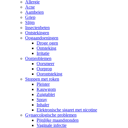
Allergie
Acne
Aambeien
Griep
Slijm
Insectenbeten
Ontstekingen
Oogaandoeningen
Droge ogen
Ontsteking
Irritatie
Oorproblemen
Oorsmeer
Oorprop
Oorontsteking
Stoppen met roken
Pleister
Kauwgom
Zuigtablet
Spray
Inhaler
Elektronische sigaret met nicotine
Gynaecologische problemen
Pijnlijke maandstonden
Vaginale infectie