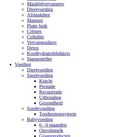
Maaltijdvervangers
Dieetvoeding
Afslankthee
Mannen
Platte buik
Crèmes
Cellulitis
Vervangsuikers
Detox
Koolhydratenblokkers
Stappenteller
Voeding
Dieetvoeding
Sportvoeding
Kracht
Prestatie
Recuperatie
Uithouding
Gezondheid
Sondevoeding
Toedieningssyteem
Babyvoeding
0 - 6 maanden
Opvolgmelk
Graanproducten