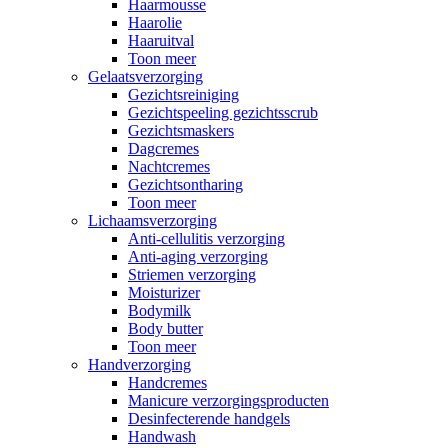
Haarmousse
Haarolie
Haaruitval
Toon meer
Gelaatsverzorging
Gezichtsreiniging
Gezichtspeeling gezichtsscrub
Gezichtsmaskers
Dagcremes
Nachtcremes
Gezichtsontharing
Toon meer
Lichaamsverzorging
Anti-cellulitis verzorging
Anti-aging verzorging
Striemen verzorging
Moisturizer
Bodymilk
Body butter
Toon meer
Handverzorging
Handcremes
Manicure verzorgingsproducten
Desinfecterende handgels
Handwash