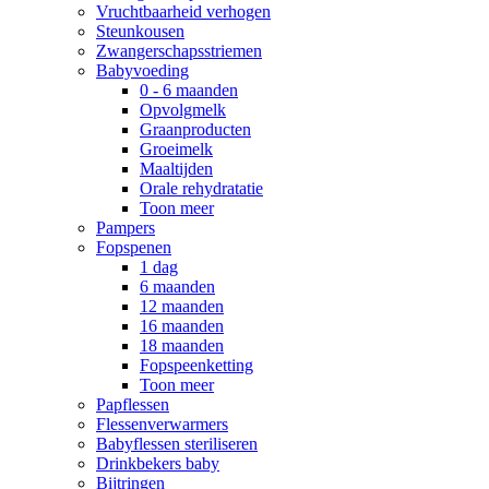
Vruchtbaarheid verhogen
Steunkousen
Zwangerschapsstriemen
Babyvoeding
0 - 6 maanden
Opvolgmelk
Graanproducten
Groeimelk
Maaltijden
Orale rehydratatie
Toon meer
Pampers
Fopspenen
1 dag
6 maanden
12 maanden
16 maanden
18 maanden
Fopspeenketting
Toon meer
Papflessen
Flessenverwarmers
Babyflessen steriliseren
Drinkbekers baby
Bijtringen