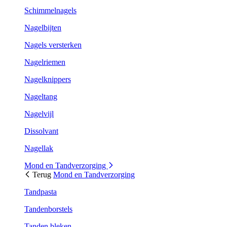
Schimmelnagels
Nagelbijten
Nagels versterken
Nagelriemen
Nagelknippers
Nageltang
Nagelvijl
Dissolvant
Nagellak
Mond en Tandverzorging
Terug
Mond en Tandverzorging
Tandpasta
Tandenborstels
Tanden bleken