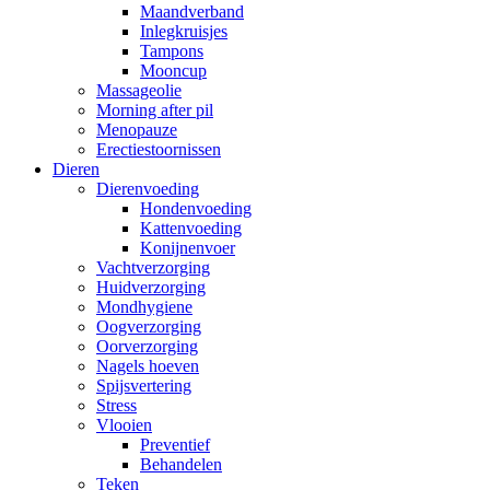
Maandverband
Inlegkruisjes
Tampons
Mooncup
Massageolie
Morning after pil
Menopauze
Erectiestoornissen
Dieren
Dierenvoeding
Hondenvoeding
Kattenvoeding
Konijnenvoer
Vachtverzorging
Huidverzorging
Mondhygiene
Oogverzorging
Oorverzorging
Nagels hoeven
Spijsvertering
Stress
Vlooien
Preventief
Behandelen
Teken