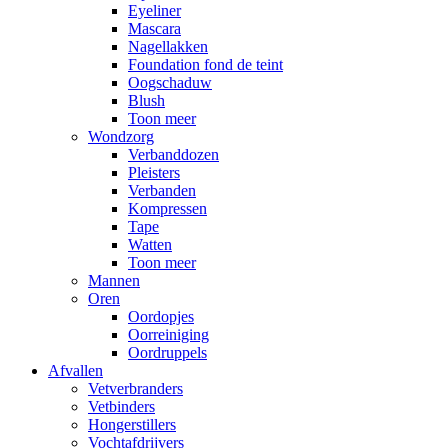
Eyeliner
Mascara
Nagellakken
Foundation fond de teint
Oogschaduw
Blush
Toon meer
Wondzorg
Verbanddozen
Pleisters
Verbanden
Kompressen
Tape
Watten
Toon meer
Mannen
Oren
Oordopjes
Oorreiniging
Oordruppels
Afvallen
Vetverbranders
Vetbinders
Hongerstillers
Vochtafdrijvers