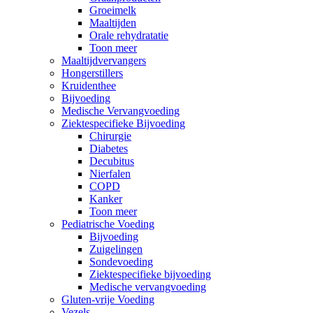
Groeimelk
Maaltijden
Orale rehydratatie
Toon meer
Maaltijdvervangers
Hongerstillers
Kruidenthee
Bijvoeding
Medische Vervangvoeding
Ziektespecifieke Bijvoeding
Chirurgie
Diabetes
Decubitus
Nierfalen
COPD
Kanker
Toon meer
Pediatrische Voeding
Bijvoeding
Zuigelingen
Sondevoeding
Ziektespecifieke bijvoeding
Medische vervangvoeding
Gluten-vrije Voeding
Vezels