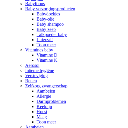
Babyfoons
Baby verzorgingsproducten
Babydoekjes
Baby-olie
Baby shampoo
Baby zeep
Talkpoeder baby
Luierzalf
Toon meer
Vitamines baby
Vitamine D
Vitamine K
Aerosol
Intieme hygiëne
Versteviging
Benen
Zelfzorg zwangerschap
Aambeien
Allergie
Darmproblemen
Keelpijn
Hoest
Maag
Toon meer
Aambeien