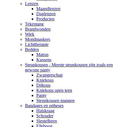
Lenzen
Maandlenzen
Daglenzen
Producten
Tekentang
Brandwonden
Wiek
Mondmaskers
Lichttherapie
Bedden
Matras
Kussens
Steunkousen - Meeste steunkousen zijn zoals een
gewone panty
Zwangerschap
Kniekous
Dijkous
Kniekous open teen
Panty
Steunkousen mannen
Bandages en ortheses
Halskraag
Schouder
Sleutelbeen
Elleboog