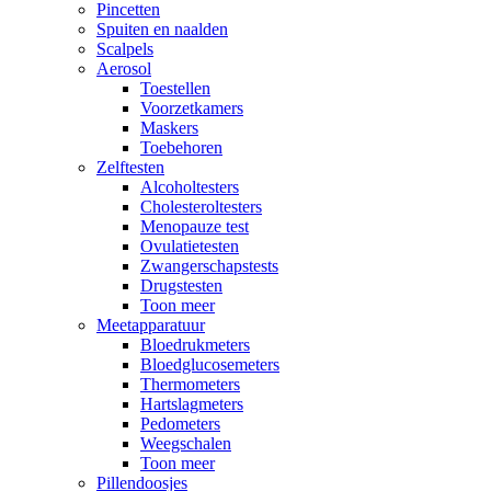
Pincetten
Spuiten en naalden
Scalpels
Aerosol
Toestellen
Voorzetkamers
Maskers
Toebehoren
Zelftesten
Alcoholtesters
Cholesteroltesters
Menopauze test
Ovulatietesten
Zwangerschapstests
Drugstesten
Toon meer
Meetapparatuur
Bloedrukmeters
Bloedglucosemeters
Thermometers
Hartslagmeters
Pedometers
Weegschalen
Toon meer
Pillendoosjes