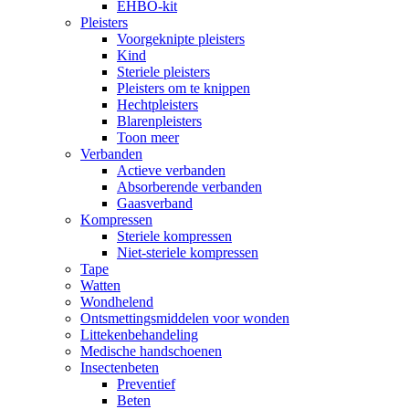
EHBO-kit
Pleisters
Voorgeknipte pleisters
Kind
Steriele pleisters
Pleisters om te knippen
Hechtpleisters
Blarenpleisters
Toon meer
Verbanden
Actieve verbanden
Absorberende verbanden
Gaasverband
Kompressen
Steriele kompressen
Niet-steriele kompressen
Tape
Watten
Wondhelend
Ontsmettingsmiddelen voor wonden
Littekenbehandeling
Medische handschoenen
Insectenbeten
Preventief
Beten