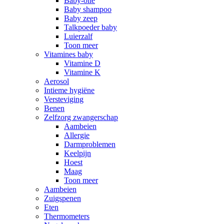
Baby-olie
Baby shampoo
Baby zeep
Talkpoeder baby
Luierzalf
Toon meer
Vitamines baby
Vitamine D
Vitamine K
Aerosol
Intieme hygiëne
Versteviging
Benen
Zelfzorg zwangerschap
Aambeien
Allergie
Darmproblemen
Keelpijn
Hoest
Maag
Toon meer
Aambeien
Zuigspenen
Eten
Thermometers