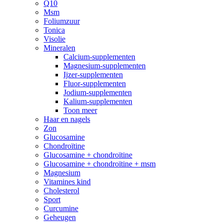
Q10
Msm
Foliumzuur
Tonica
Visolie
Mineralen
Calcium-supplementen
Magnesium-supplementen
Ijzer-supplementen
Fluor-supplementen
Jodium-supplementen
Kalium-supplementen
Toon meer
Haar en nagels
Zon
Glucosamine
Chondroïtine
Glucosamine + chondroïtine
Glucosamine + chondroïtine + msm
Magnesium
Vitamines kind
Cholesterol
Sport
Curcumine
Geheugen