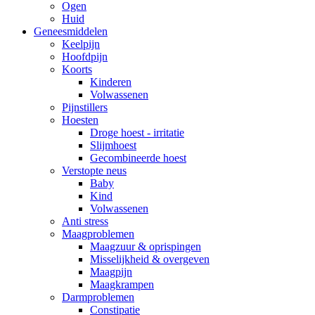
Ogen
Huid
Geneesmiddelen
Keelpijn
Hoofdpijn
Koorts
Kinderen
Volwassenen
Pijnstillers
Hoesten
Droge hoest - irritatie
Slijmhoest
Gecombineerde hoest
Verstopte neus
Baby
Kind
Volwassenen
Anti stress
Maagproblemen
Maagzuur & oprispingen
Misselijkheid & overgeven
Maagpijn
Maagkrampen
Darmproblemen
Constipatie