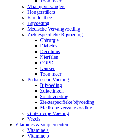
Toon meer
Maaltijdvervangers
Hongerstillers
Kruidenthee
Bijvoeding
Medische Vervangvoeding
Ziektespecifieke Bijvoeding
Chirurgie
Diabetes
Decubitus
Nierfalen
COPD
Kanker
Toon meer
Pediatrische Voeding
Bijvoeding
Zuigelingen
Sondevoeding
Ziektespecifieke bijvoeding
Medische vervangvoeding
Gluten-vrije Voeding
Vezels
Vitamines & supplementen
Vitamine a
Vitamine b