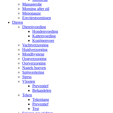
Massageolie
Morning after pil
Menopauze
Erectiestoornissen
Dieren
Dierenvoeding
Hondenvoeding
Kattenvoeding
Konijnenvoer
Vachtverzorging
Huidverzorging
Mondhygiene
Oogverzorging
Oorverzorging
Nagels hoeven
Spijsvertering
Stress
Vlooien
Preventief
Behandelen
Teken
Tekentang
Preventief
Test