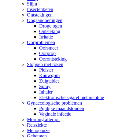
Slijm
Insectenbeten
Ontstekingen
Oogaandoeningen
Droge ogen
Ontsteking
Irritatie
Oorproblemen
Oorsmeer
Oorprop
Oorontsteking
Stoppen met roken
Pleister
Kauwgom
Zuigtablet
Spray
Inhaler
Elektronische sigaret met nicotine
Gynaecologische problemen
Pijnlijke maandstonden
Vaginale infectie
Morning after pil
Reisziekte
Menopauze
Geheugen