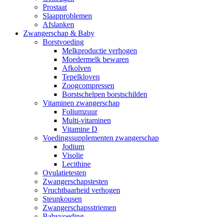
Prostaat
Slaapproblemen
Afslanken
Zwangerschap & Baby
Borstvoeding
Melkproductie verhogen
Moedermelk bewaren
Afkolven
Tepelkloven
Zoogcompressen
Borstschelpen borstschilden
Vitaminen zwangerschap
Foliumzuur
Multi-vitaminen
Vitamine D
Voedingssupplementen zwangerschap
Jodium
Visolie
Lecithine
Ovulatietesten
Zwangerschapstesten
Vruchtbaarheid verhogen
Steunkousen
Zwangerschapsstriemen
Babyvoeding