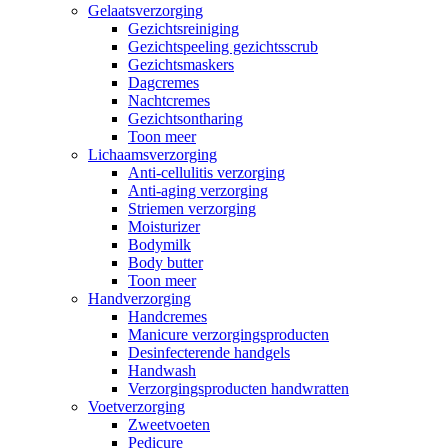
Gelaatsverzorging
Gezichtsreiniging
Gezichtspeeling gezichtsscrub
Gezichtsmaskers
Dagcremes
Nachtcremes
Gezichtsontharing
Toon meer
Lichaamsverzorging
Anti-cellulitis verzorging
Anti-aging verzorging
Striemen verzorging
Moisturizer
Bodymilk
Body butter
Toon meer
Handverzorging
Handcremes
Manicure verzorgingsproducten
Desinfecterende handgels
Handwash
Verzorgingsproducten handwratten
Voetverzorging
Zweetvoeten
Pedicure