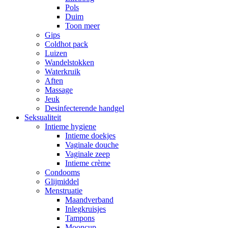
Pols
Duim
Toon meer
Gips
Coldhot pack
Luizen
Wandelstokken
Waterkruik
Aften
Massage
Jeuk
Desinfecterende handgel
Seksualiteit
Intieme hygiene
Intieme doekjes
Vaginale douche
Vaginale zeep
Intieme crème
Condooms
Glijmiddel
Menstruatie
Maandverband
Inlegkruisjes
Tampons
Mooncup