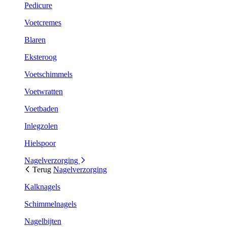
Pedicure
Voetcremes
Blaren
Eksteroog
Voetschimmels
Voetwratten
Voetbaden
Inlegzolen
Hielspoor
Nagelverzorging
Terug
Nagelverzorging
Kalknagels
Schimmelnagels
Nagelbijten