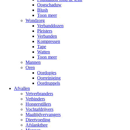
Oogschaduw
Blush
Toon meer
Wondzorg
Verbanddozen
Pleisters
Verbanden
Kompressen
Tape
Watten
Toon meer
Mannen
Oren
Oordopjes
Oorreiniging
Oordruppels
Afvallen
Vetverbranders
Vetbinders
Hongerstillers
Vochtafdrijvers
Maaltijdvervangers
Dieetvoeding
Afslankthee