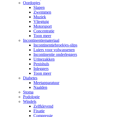
Oordopjes
Slapen
Zwemmen
Muziek
Vliegtuig
Motorsport
Concentratie
Toon meer
Incontinentiemateriaal
Incontinentiebroekjes-slips
Luiers voor volwassenen
Incontinentie onderleggers
Urinezakken
Penishuls
Inleggers
Toon meer
Diabetes
Meetapparatuur
Naalden
Stoma
Podologie
Windels
Zelfklevend
Fixatie
Compressie