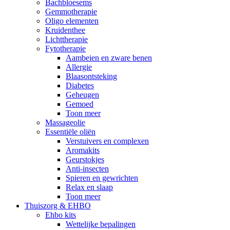
Bachbloesems
Gemmotherapie
Oligo elementen
Kruidenthee
Lichttherapie
Fytotherapie
Aambeien en zware benen
Allergie
Blaasontsteking
Diabetes
Geheugen
Gemoed
Toon meer
Massageolie
Essentiële oliën
Verstuivers en complexen
Aromakits
Geurstokjes
Anti-insecten
Spieren en gewrichten
Relax en slaap
Toon meer
Thuiszorg & EHBO
Ehbo kits
Wettelijke bepalingen