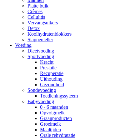
Mannen
Platte buik
Crèmes
Cellulitis
Vervangsuikers
Detox
Koolhydratenblokkers
Stappenteller
Voeding
Dieetvoeding
Sportvoeding
Kracht
Prestatie
Recuperatie
Uithouding
Gezondheid
Sondevoeding
Toedieningssyteem
Babyvoeding
0 - 6 maanden
Opvolgmelk
Graanproducten
Groeimelk
Maaltijden
Orale rehydratatie