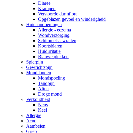
Diaree
Krampen
Verstoorde darmflora
Opgeblazen gevoel en winderigheid
Huidaandoeningen
Allergie - eczema
Wondverzorging
Schimmels - wratten
Koortsblaren
Huidirritatie
Blauwe plekken
Spierpijn
Gewrichtspijn
Mond tanden
Mondspoeling
Tandpijn
Aften
Droge mond
Verkoudheid
Neus
Keel
Allergie
Acne
Aambeien
Griep