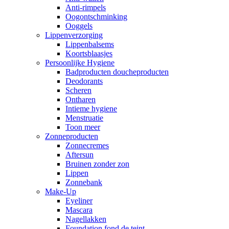
Anti-rimpels
Oogontschminking
Ooggels
Lippenverzorging
Lippenbalsems
Koortsblaasjes
Persoonlijke Hygiene
Badproducten doucheproducten
Deodorants
Scheren
Ontharen
Intieme hygiene
Menstruatie
Toon meer
Zonneproducten
Zonnecremes
Aftersun
Bruinen zonder zon
Lippen
Zonnebank
Make-Up
Eyeliner
Mascara
Nagellakken
Foundation fond de teint