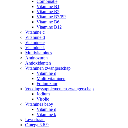
Combinatie
Vitamine B1
Vitamine B2
Vitamine B3/PP
Vitamine B6
Vitamine B12
Vitamine c
Vitamine d
Vitamine e
Vitamine k
Multivitamines
Aminozuren
Antioxidanten
Vitaminen zwangerschap
Vitamine d
Multi-vitaminen
Foliumzuur
Voedingssupplementen zwangerschap
Jodium
Visolie
Vitamines baby
Vitamine d
Vitamine k
Levertraan
Omega 3 6 9