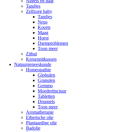
Nagels en haar
Tandjes
Zelfzorg baby
Tandjes
Neus
Koorts
Maag
Hoest
Darmproblemen
Toon meer
Zitbal
Kersenpitkussen
Natuurgeneeskunde
Homeopathie
Globulen
Granulen
Gemmo
Moedertinctuur
Tabletten
Druppels
Toon meer
Aromatherapie
Etherische olie
Plantaardige olie
Badolie