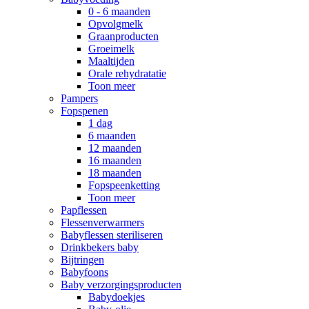
0 - 6 maanden
Opvolgmelk
Graanproducten
Groeimelk
Maaltijden
Orale rehydratatie
Toon meer
Pampers
Fopspenen
1 dag
6 maanden
12 maanden
16 maanden
18 maanden
Fopspeenketting
Toon meer
Papflessen
Flessenverwarmers
Babyflessen steriliseren
Drinkbekers baby
Bijtringen
Babyfoons
Baby verzorgingsproducten
Babydoekjes