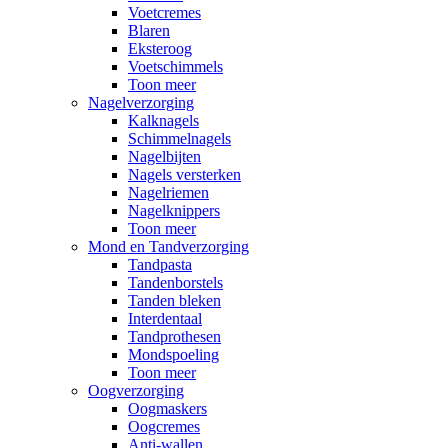
Voetcremes
Blaren
Eksteroog
Voetschimmels
Toon meer
Nagelverzorging
Kalknagels
Schimmelnagels
Nagelbijten
Nagels versterken
Nagelriemen
Nagelknippers
Toon meer
Mond en Tandverzorging
Tandpasta
Tandenborstels
Tanden bleken
Interdentaal
Tandprothesen
Mondspoeling
Toon meer
Oogverzorging
Oogmaskers
Oogcremes
Anti-wallen