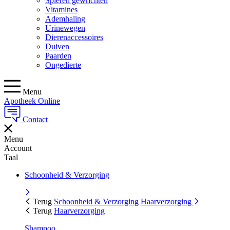
Spieren gewrichten
Vitamines
Ademhaling
Urinewegen
Dierenaccessoires
Duiven
Paarden
Ongedierte
Menu
Apotheek Online
Contact
Menu
Account
Taal
Schoonheid & Verzorging
Terug
Schoonheid & Verzorging
Haarverzorging
Terug
Haarverzorging
Shampoo