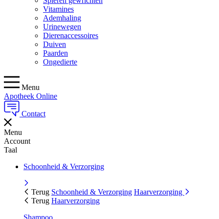
Spieren gewrichten
Vitamines
Ademhaling
Urinewegen
Dierenaccessoires
Duiven
Paarden
Ongedierte
Menu
Apotheek Online
Contact
Menu
Account
Taal
Schoonheid & Verzorging
Terug
Schoonheid & Verzorging
Haarverzorging
Terug
Haarverzorging
Shampoo