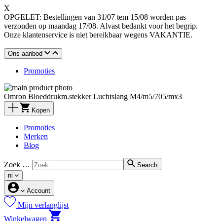
X
OPGELET: Bestellingen van 31/07 tem 15/08 worden pas
verzonden op maandag 17/08. Alvast bedankt voor het begrip.
Onze klantenservice is niet bereikbaar wegens VAKANTIE.
Ons aanbod
Promoties
Omron Bloeddrukm.stekker Luchtslang M4/m5/705/mx3
Kopen
Promoties
Merken
Blog
Zoek …
Search
nl
Account
Mijn verlanglijst
Winkelwagen