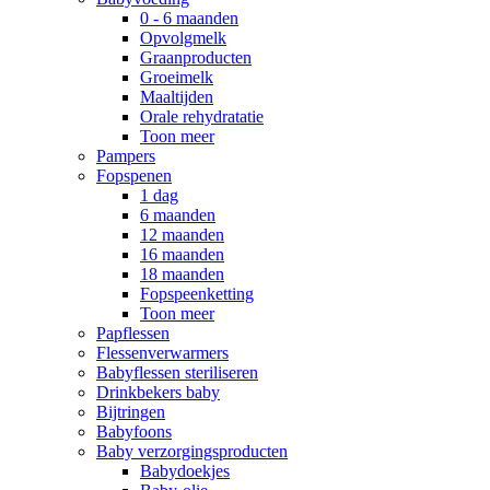
0 - 6 maanden
Opvolgmelk
Graanproducten
Groeimelk
Maaltijden
Orale rehydratatie
Toon meer
Pampers
Fopspenen
1 dag
6 maanden
12 maanden
16 maanden
18 maanden
Fopspeenketting
Toon meer
Papflessen
Flessenverwarmers
Babyflessen steriliseren
Drinkbekers baby
Bijtringen
Babyfoons
Baby verzorgingsproducten
Babydoekjes