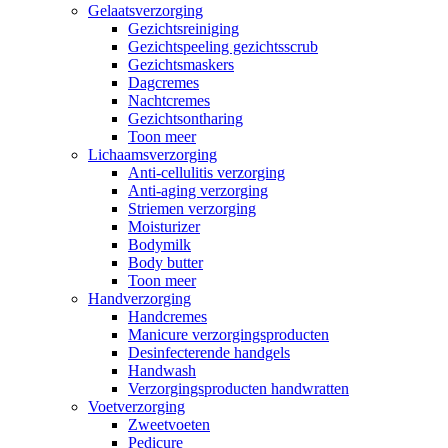
Gelaatsverzorging
Gezichtsreiniging
Gezichtspeeling gezichtsscrub
Gezichtsmaskers
Dagcremes
Nachtcremes
Gezichtsontharing
Toon meer
Lichaamsverzorging
Anti-cellulitis verzorging
Anti-aging verzorging
Striemen verzorging
Moisturizer
Bodymilk
Body butter
Toon meer
Handverzorging
Handcremes
Manicure verzorgingsproducten
Desinfecterende handgels
Handwash
Verzorgingsproducten handwratten
Voetverzorging
Zweetvoeten
Pedicure