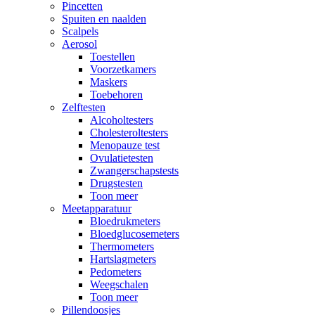
Pincetten
Spuiten en naalden
Scalpels
Aerosol
Toestellen
Voorzetkamers
Maskers
Toebehoren
Zelftesten
Alcoholtesters
Cholesteroltesters
Menopauze test
Ovulatietesten
Zwangerschapstests
Drugstesten
Toon meer
Meetapparatuur
Bloedrukmeters
Bloedglucosemeters
Thermometers
Hartslagmeters
Pedometers
Weegschalen
Toon meer
Pillendoosjes