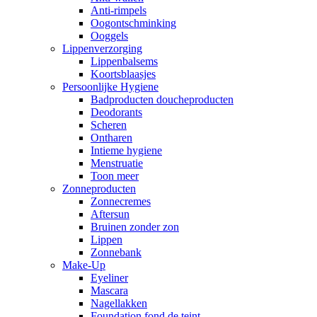
Anti-rimpels
Oogontschminking
Ooggels
Lippenverzorging
Lippenbalsems
Koortsblaasjes
Persoonlijke Hygiene
Badproducten doucheproducten
Deodorants
Scheren
Ontharen
Intieme hygiene
Menstruatie
Toon meer
Zonneproducten
Zonnecremes
Aftersun
Bruinen zonder zon
Lippen
Zonnebank
Make-Up
Eyeliner
Mascara
Nagellakken
Foundation fond de teint