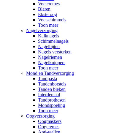
Voetcremes
Blaren
Eksteroog
Voetschimmels
Toon meer
Nagelverzorging
Kalknagels
Schimmelnagels
Nagelbijten
Nagels versterken
Nagelriemen
Nagelknippers
Toon meer
Mond en Tandverzorging
Tandpasta
Tandenborstels
Tanden bleken
Interdentaal
Tandprothesen
Mondspoeling
Toon meer
Oogverzorging
Oogmaskers
Oogcremes
Anti-wallen