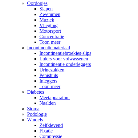
Oordopjes
Slapen
Zwemmen
Muziek
Vliegtuig
Motorsport
Concentratie
Toon meer
Incontinentiemateriaal
Incontinentiebroekjes-slips
Luiers voor volwassenen
Incontinentie onderleggers
Urinezakken
Penishuls
Inleggers
Toon meer
Diabetes
Meetapparatuur
Naalden
Stoma
Podologie
Windels
Zelfklevend
Fixatie
Compressie