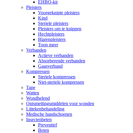
EHBO-kit
Pleisters
Voorgeknipte pleisters
Kind
Steriele pleisters
Pleisters om te knippen
Hechtpleisters
Blarenpleisters
Toon meer
Verbanden
Actieve verbanden
Absorberende verbanden
Gaasverband
Kompressen
Steriele kompressen
Niet-steriele kompressen
Tape
Watten
Wondhelend
Ontsmettingsmiddelen voor wonden
Littekenbehandeling
Medische handschoenen
Insectenbeten
Preventief
Beten