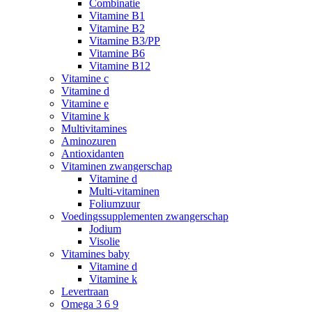
Combinatie
Vitamine B1
Vitamine B2
Vitamine B3/PP
Vitamine B6
Vitamine B12
Vitamine c
Vitamine d
Vitamine e
Vitamine k
Multivitamines
Aminozuren
Antioxidanten
Vitaminen zwangerschap
Vitamine d
Multi-vitaminen
Foliumzuur
Voedingssupplementen zwangerschap
Jodium
Visolie
Vitamines baby
Vitamine d
Vitamine k
Levertraan
Omega 3 6 9