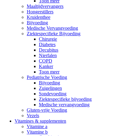
Toon meer
Maaltijdvervangers
Hongerstillers
Kruidenthee
Bijvoeding
Medische Vervangvoeding
Ziektespecifieke Bijvoeding
Chirurgie
Diabetes
Decubitus
Nierfalen
COPD
Kanker
Toon meer
Pediatrische Voeding
Bijvoeding
Zuigelingen
Sondevoeding
Ziektespecifieke bijvoeding
Medische vervangvoeding
Gluten-vrije Voeding
Vezels
Vitamines & supplementen
Vitamine a
Vitamine b