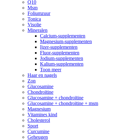
Q10
Msm
Foliumzuur
Tonica
Visolie
Mineralen
Calcium-supplementen
Magnesium-supplementen
Ijzer-supplementen
Fluor-supplementen
Jodium-supplementen
Kalium-supplementen
Toon meer
Haar en nagels
Zon
Glucosamine
Chondroïtine
Glucosamine + chondroïtine
Glucosamine + chondroïtine + msm
Magnesium
Vitamines kind
Cholesterol
Sport
Curcumine
Geheugen