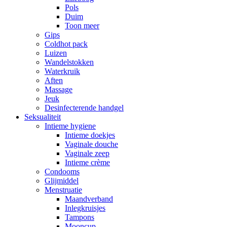
Pols
Duim
Toon meer
Gips
Coldhot pack
Luizen
Wandelstokken
Waterkruik
Aften
Massage
Jeuk
Desinfecterende handgel
Seksualiteit
Intieme hygiene
Intieme doekjes
Vaginale douche
Vaginale zeep
Intieme crème
Condooms
Glijmiddel
Menstruatie
Maandverband
Inlegkruisjes
Tampons
Mooncup