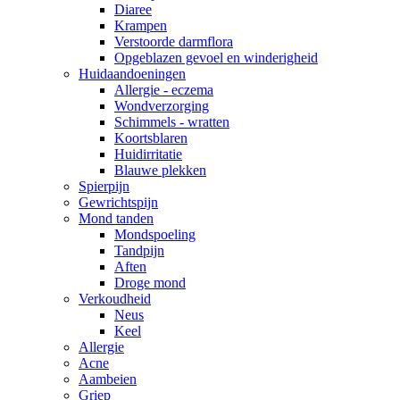
Diaree
Krampen
Verstoorde darmflora
Opgeblazen gevoel en winderigheid
Huidaandoeningen
Allergie - eczema
Wondverzorging
Schimmels - wratten
Koortsblaren
Huidirritatie
Blauwe plekken
Spierpijn
Gewrichtspijn
Mond tanden
Mondspoeling
Tandpijn
Aften
Droge mond
Verkoudheid
Neus
Keel
Allergie
Acne
Aambeien
Griep