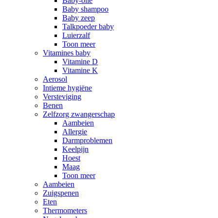
Baby-olie
Baby shampoo
Baby zeep
Talkpoeder baby
Luierzalf
Toon meer
Vitamines baby
Vitamine D
Vitamine K
Aerosol
Intieme hygiëne
Versteviging
Benen
Zelfzorg zwangerschap
Aambeien
Allergie
Darmproblemen
Keelpijn
Hoest
Maag
Toon meer
Aambeien
Zuigspenen
Eten
Thermometers