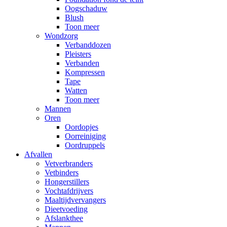
Oogschaduw
Blush
Toon meer
Wondzorg
Verbanddozen
Pleisters
Verbanden
Kompressen
Tape
Watten
Toon meer
Mannen
Oren
Oordopjes
Oorreiniging
Oordruppels
Afvallen
Vetverbranders
Vetbinders
Hongerstillers
Vochtafdrijvers
Maaltijdvervangers
Dieetvoeding
Afslankthee