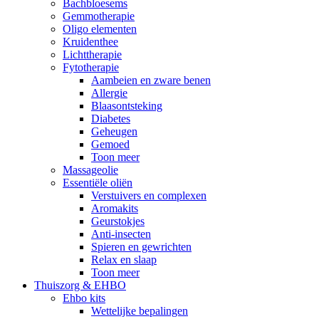
Bachbloesems
Gemmotherapie
Oligo elementen
Kruidenthee
Lichttherapie
Fytotherapie
Aambeien en zware benen
Allergie
Blaasontsteking
Diabetes
Geheugen
Gemoed
Toon meer
Massageolie
Essentiële oliën
Verstuivers en complexen
Aromakits
Geurstokjes
Anti-insecten
Spieren en gewrichten
Relax en slaap
Toon meer
Thuiszorg & EHBO
Ehbo kits
Wettelijke bepalingen