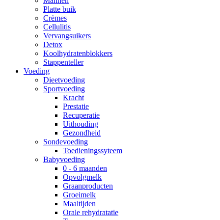
Mannen
Platte buik
Crèmes
Cellulitis
Vervangsuikers
Detox
Koolhydratenblokkers
Stappenteller
Voeding
Dieetvoeding
Sportvoeding
Kracht
Prestatie
Recuperatie
Uithouding
Gezondheid
Sondevoeding
Toedieningssyteem
Babyvoeding
0 - 6 maanden
Opvolgmelk
Graanproducten
Groeimelk
Maaltijden
Orale rehydratatie