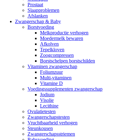
Prostaat
Slaapproblemen
Afslanken
Zwangerschap & Baby
Borstvoeding
Melkproductie verhogen
Moedermelk bewaren
Afkolven
Tepelkloven
Zoogcompressen
Borstschelpen borstschilden
Vitaminen zwangerschap
Foliumzuur
Multi-vitaminen
Vitamine D
Voedingssupplementen zwangerschap
Jodium
Visolie
Lecithine
Ovulatietesten
Zwangerschapstesten
Vruchtbaarheid verhogen
Steunkousen
Zwangerschapsstriemen
Babyvoeding