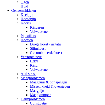
Ogen
Huid
Geneesmiddelen
Keelpijn
Hoofdpijn
Koorts
Kinderen
Volwassenen
Pijnstillers
Hoesten
Droge hoest - irritatie
Slijmhoest
Gecombineerde hoest
Verstopte neus
Baby
Kind
Volwassenen
Anti stress
Maagproblemen
Maagzuur & oprispingen
Misselijkheid & overgeven
Maagpijn
Maagkrampen
Darmproblemen
Constipatie