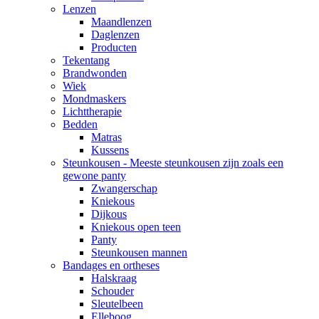
Lenzen
Maandlenzen
Daglenzen
Producten
Tekentang
Brandwonden
Wiek
Mondmaskers
Lichttherapie
Bedden
Matras
Kussens
Steunkousen - Meeste steunkousen zijn zoals een
gewone panty
Zwangerschap
Kniekous
Dijkous
Kniekous open teen
Panty
Steunkousen mannen
Bandages en ortheses
Halskraag
Schouder
Sleutelbeen
Elleboog