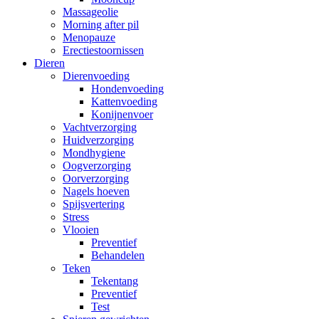
Massageolie
Morning after pil
Menopauze
Erectiestoornissen
Dieren
Dierenvoeding
Hondenvoeding
Kattenvoeding
Konijnenvoer
Vachtverzorging
Huidverzorging
Mondhygiene
Oogverzorging
Oorverzorging
Nagels hoeven
Spijsvertering
Stress
Vlooien
Preventief
Behandelen
Teken
Tekentang
Preventief
Test