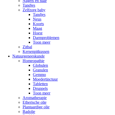
Nagels en haar
Tandjes
Zelfzorg baby
Tandjes
Neus
Koorts
Maag
Hoest
Darmproblemen
Toon meer
Zitbal
Kersenpitkussen
Natuurgeneeskunde
Homeopathie
Globulen
Granulen
Gemmo
Moedertinctuur
Tabletten
Druppels
Toon meer
Aromatherapie
Etherische olie
Plantaardige olie
Badolie