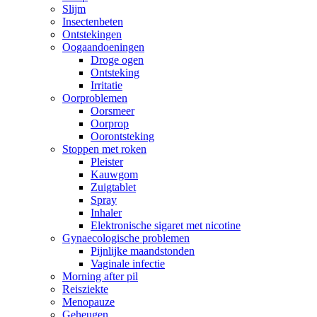
Slijm
Insectenbeten
Ontstekingen
Oogaandoeningen
Droge ogen
Ontsteking
Irritatie
Oorproblemen
Oorsmeer
Oorprop
Oorontsteking
Stoppen met roken
Pleister
Kauwgom
Zuigtablet
Spray
Inhaler
Elektronische sigaret met nicotine
Gynaecologische problemen
Pijnlijke maandstonden
Vaginale infectie
Morning after pil
Reisziekte
Menopauze
Geheugen