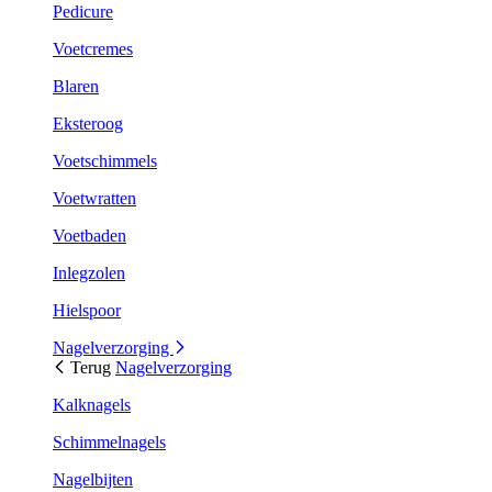
Pedicure
Voetcremes
Blaren
Eksteroog
Voetschimmels
Voetwratten
Voetbaden
Inlegzolen
Hielspoor
Nagelverzorging
Terug
Nagelverzorging
Kalknagels
Schimmelnagels
Nagelbijten