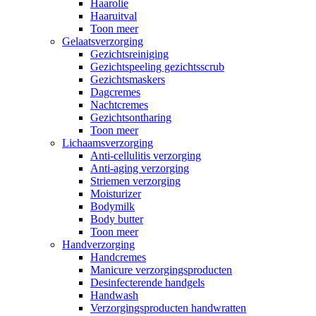
Haarolie
Haaruitval
Toon meer
Gelaatsverzorging
Gezichtsreiniging
Gezichtspeeling gezichtsscrub
Gezichtsmaskers
Dagcremes
Nachtcremes
Gezichtsontharing
Toon meer
Lichaamsverzorging
Anti-cellulitis verzorging
Anti-aging verzorging
Striemen verzorging
Moisturizer
Bodymilk
Body butter
Toon meer
Handverzorging
Handcremes
Manicure verzorgingsproducten
Desinfecterende handgels
Handwash
Verzorgingsproducten handwratten