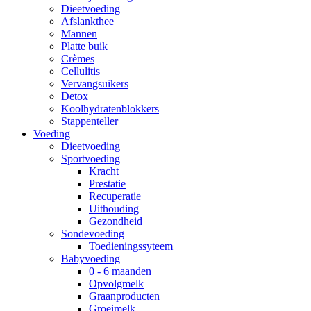
Dieetvoeding
Afslankthee
Mannen
Platte buik
Crèmes
Cellulitis
Vervangsuikers
Detox
Koolhydratenblokkers
Stappenteller
Voeding
Dieetvoeding
Sportvoeding
Kracht
Prestatie
Recuperatie
Uithouding
Gezondheid
Sondevoeding
Toedieningssyteem
Babyvoeding
0 - 6 maanden
Opvolgmelk
Graanproducten
Groeimelk