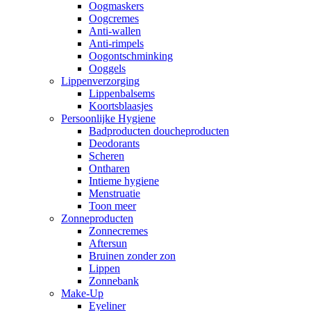
Oogmaskers
Oogcremes
Anti-wallen
Anti-rimpels
Oogontschminking
Ooggels
Lippenverzorging
Lippenbalsems
Koortsblaasjes
Persoonlijke Hygiene
Badproducten doucheproducten
Deodorants
Scheren
Ontharen
Intieme hygiene
Menstruatie
Toon meer
Zonneproducten
Zonnecremes
Aftersun
Bruinen zonder zon
Lippen
Zonnebank
Make-Up
Eyeliner