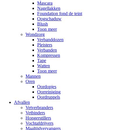
Mascara
Nagellakken
Foundation fond de teint
Oogschaduw
Blush
Toon meer
Wondzorg
Verbanddozen
Pleisters
Verbanden
Kompressen
Tape
Watten
Toon meer
Mannen
Oren
Oordopjes
Oorreiniging
Oordruppels
Afvallen
Vetverbranders
Vetbinders
Hongerstillers
Vochtafdrijvers
Maaltijdvervangers