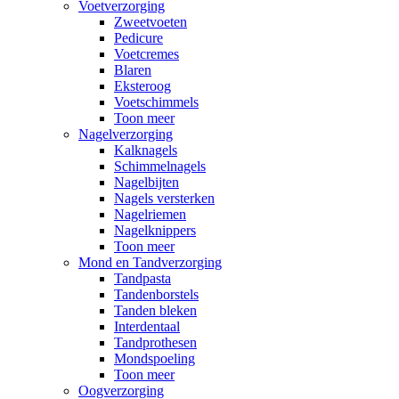
Voetverzorging
Zweetvoeten
Pedicure
Voetcremes
Blaren
Eksteroog
Voetschimmels
Toon meer
Nagelverzorging
Kalknagels
Schimmelnagels
Nagelbijten
Nagels versterken
Nagelriemen
Nagelknippers
Toon meer
Mond en Tandverzorging
Tandpasta
Tandenborstels
Tanden bleken
Interdentaal
Tandprothesen
Mondspoeling
Toon meer
Oogverzorging