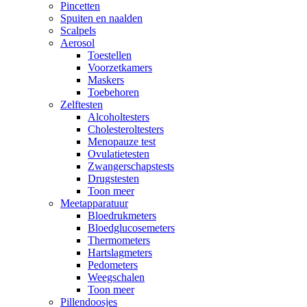
Pincetten
Spuiten en naalden
Scalpels
Aerosol
Toestellen
Voorzetkamers
Maskers
Toebehoren
Zelftesten
Alcoholtesters
Cholesteroltesters
Menopauze test
Ovulatietesten
Zwangerschapstests
Drugstesten
Toon meer
Meetapparatuur
Bloedrukmeters
Bloedglucosemeters
Thermometers
Hartslagmeters
Pedometers
Weegschalen
Toon meer
Pillendoosjes