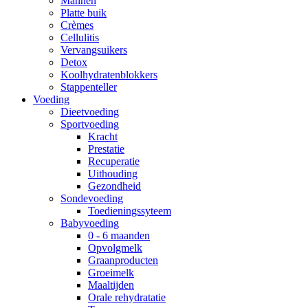
Mannen
Platte buik
Crèmes
Cellulitis
Vervangsuikers
Detox
Koolhydratenblokkers
Stappenteller
Voeding
Dieetvoeding
Sportvoeding
Kracht
Prestatie
Recuperatie
Uithouding
Gezondheid
Sondevoeding
Toedieningssyteem
Babyvoeding
0 - 6 maanden
Opvolgmelk
Graanproducten
Groeimelk
Maaltijden
Orale rehydratatie