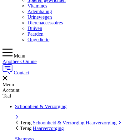
Spieren gewrichten
Vitamines
Ademhaling
Urinewegen
Dierenaccessoires
Duiven
Paarden
Ongedierte
Menu
Apotheek Online
Contact
Menu
Account
Taal
Schoonheid & Verzorging
Terug
Schoonheid & Verzorging
Haarverzorging
Terug
Haarverzorging
Shampoo