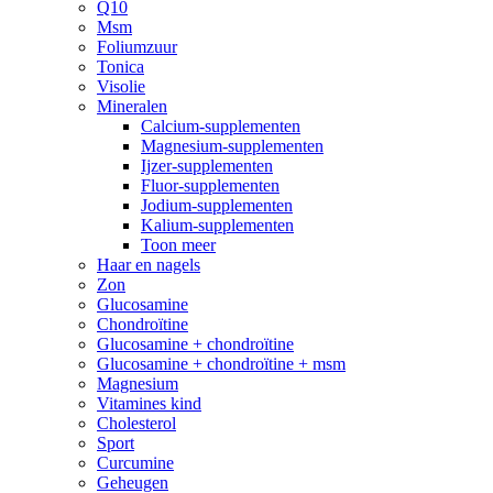
Q10
Msm
Foliumzuur
Tonica
Visolie
Mineralen
Calcium-supplementen
Magnesium-supplementen
Ijzer-supplementen
Fluor-supplementen
Jodium-supplementen
Kalium-supplementen
Toon meer
Haar en nagels
Zon
Glucosamine
Chondroïtine
Glucosamine + chondroïtine
Glucosamine + chondroïtine + msm
Magnesium
Vitamines kind
Cholesterol
Sport
Curcumine
Geheugen