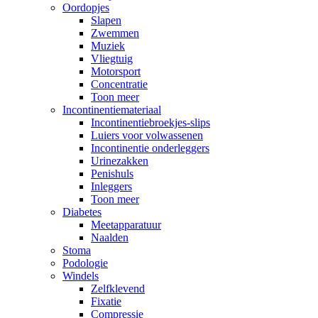
Oordopjes
Slapen
Zwemmen
Muziek
Vliegtuig
Motorsport
Concentratie
Toon meer
Incontinentiemateriaal
Incontinentiebroekjes-slips
Luiers voor volwassenen
Incontinentie onderleggers
Urinezakken
Penishuls
Inleggers
Toon meer
Diabetes
Meetapparatuur
Naalden
Stoma
Podologie
Windels
Zelfklevend
Fixatie
Compressie