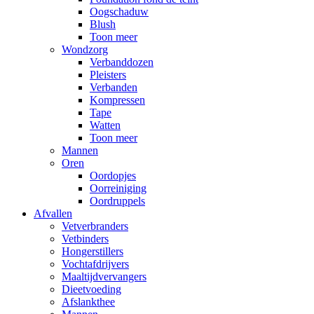
Oogschaduw
Blush
Toon meer
Wondzorg
Verbanddozen
Pleisters
Verbanden
Kompressen
Tape
Watten
Toon meer
Mannen
Oren
Oordopjes
Oorreiniging
Oordruppels
Afvallen
Vetverbranders
Vetbinders
Hongerstillers
Vochtafdrijvers
Maaltijdvervangers
Dieetvoeding
Afslankthee