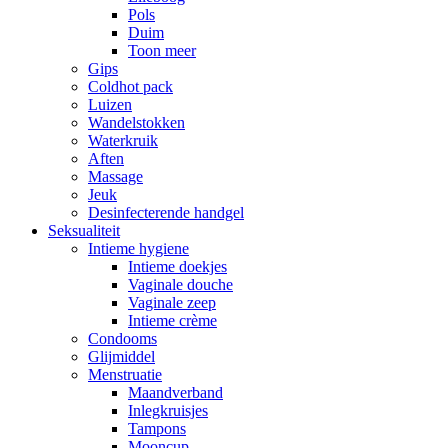
Pols
Duim
Toon meer
Gips
Coldhot pack
Luizen
Wandelstokken
Waterkruik
Aften
Massage
Jeuk
Desinfecterende handgel
Seksualiteit
Intieme hygiene
Intieme doekjes
Vaginale douche
Vaginale zeep
Intieme crème
Condooms
Glijmiddel
Menstruatie
Maandverband
Inlegkruisjes
Tampons
Mooncup