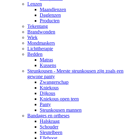
Lenzen
Maandlenzen
Daglenzen
Producten
Tekentang
Brandwonden
Wiek
Mondmaskers
Lichttherapie
Bedden
Matras
Kussens
Steunkousen - Meeste steunkousen zijn zoals een
gewone panty
Zwangerschap
Kniekous
Dijkous
Kniekous open teen
Panty
Steunkousen mannen
Bandages en ortheses
Halskraag
Schouder
Sleutelbeen
Elleboog