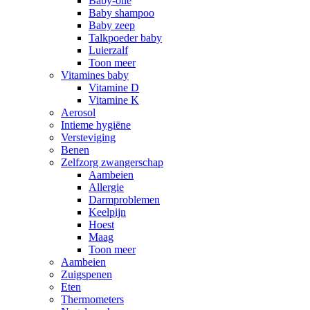
Baby-olie
Baby shampoo
Baby zeep
Talkpoeder baby
Luierzalf
Toon meer
Vitamines baby
Vitamine D
Vitamine K
Aerosol
Intieme hygiëne
Versteviging
Benen
Zelfzorg zwangerschap
Aambeien
Allergie
Darmproblemen
Keelpijn
Hoest
Maag
Toon meer
Aambeien
Zuigspenen
Eten
Thermometers