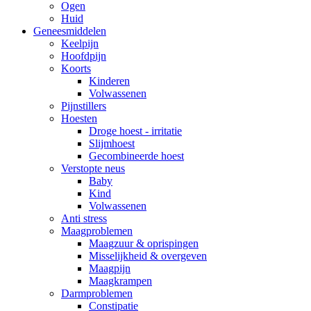
Ogen
Huid
Geneesmiddelen
Keelpijn
Hoofdpijn
Koorts
Kinderen
Volwassenen
Pijnstillers
Hoesten
Droge hoest - irritatie
Slijmhoest
Gecombineerde hoest
Verstopte neus
Baby
Kind
Volwassenen
Anti stress
Maagproblemen
Maagzuur & oprispingen
Misselijkheid & overgeven
Maagpijn
Maagkrampen
Darmproblemen
Constipatie