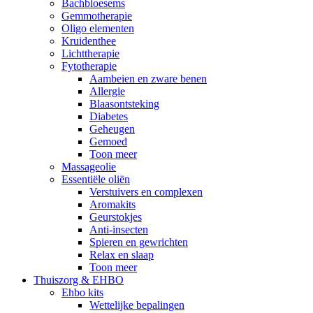
Bachbloesems
Gemmotherapie
Oligo elementen
Kruidenthee
Lichttherapie
Fytotherapie
Aambeien en zware benen
Allergie
Blaasontsteking
Diabetes
Geheugen
Gemoed
Toon meer
Massageolie
Essentiële oliën
Verstuivers en complexen
Aromakits
Geurstokjes
Anti-insecten
Spieren en gewrichten
Relax en slaap
Toon meer
Thuiszorg & EHBO
Ehbo kits
Wettelijke bepalingen