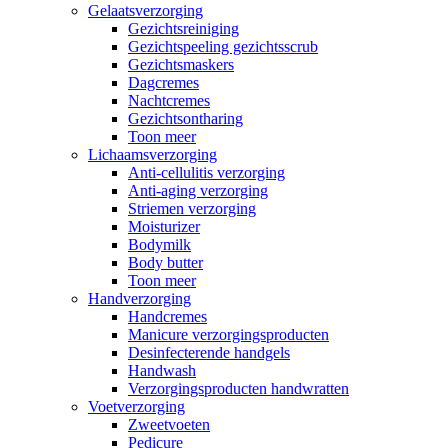
Gelaatsverzorging
Gezichtsreiniging
Gezichtspeeling gezichtsscrub
Gezichtsmaskers
Dagcremes
Nachtcremes
Gezichtsontharing
Toon meer
Lichaamsverzorging
Anti-cellulitis verzorging
Anti-aging verzorging
Striemen verzorging
Moisturizer
Bodymilk
Body butter
Toon meer
Handverzorging
Handcremes
Manicure verzorgingsproducten
Desinfecterende handgels
Handwash
Verzorgingsproducten handwratten
Voetverzorging
Zweetvoeten
Pedicure