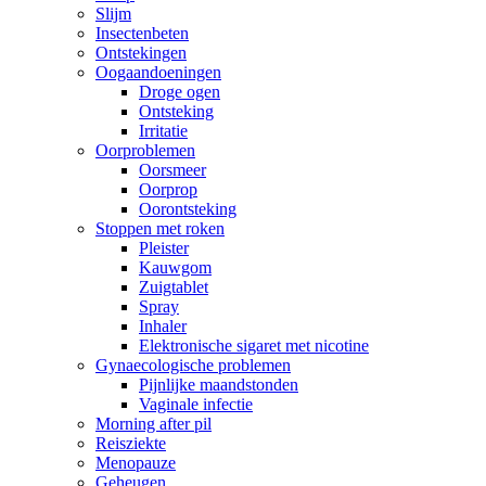
Slijm
Insectenbeten
Ontstekingen
Oogaandoeningen
Droge ogen
Ontsteking
Irritatie
Oorproblemen
Oorsmeer
Oorprop
Oorontsteking
Stoppen met roken
Pleister
Kauwgom
Zuigtablet
Spray
Inhaler
Elektronische sigaret met nicotine
Gynaecologische problemen
Pijnlijke maandstonden
Vaginale infectie
Morning after pil
Reisziekte
Menopauze
Geheugen