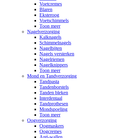
Voetcremes
Blaren
Eksteroog
Voetschimmels
Toon meer
Nagelverzorging
Kalknagels
Schimmelnagels
Nagelbijten
Nagels versterken
Nagelriemen
Nagelknippers
Toon meer
Mond en Tandverzorging
Tandpasta
Tandenborstels
Tanden bleken
Interdentaal
Tandprothesen
Mondspoeling
Toon meer
Oogverzorging
Oogmaskers
Oogcremes
Anti-wallen