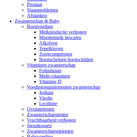
Prostaat
Slaapproblemen
Afslanken
Zwangerschap & Baby
Borstvoeding
Melkproductie verhogen
Moedermelk bewaren
Afkolven
Tepelkloven
Zoogcompressen
Borstschelpen borstschilden
Vitaminen zwangerschap
Foliumzuur
Multi-vitaminen
Vitamine D
Voedingssupplementen zwangerschap
Jodium
Visolie
Lecithine
Ovulatietesten
Zwangerschapstesten
Vruchtbaarheid verhogen
Steunkousen
Zwangerschapsstriemen
Babyvoeding