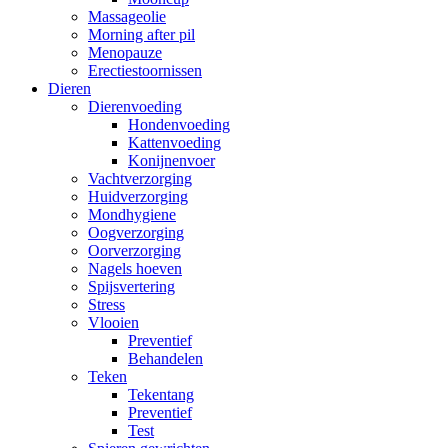
Massageolie
Morning after pil
Menopauze
Erectiestoornissen
Dieren
Dierenvoeding
Hondenvoeding
Kattenvoeding
Konijnenvoer
Vachtverzorging
Huidverzorging
Mondhygiene
Oogverzorging
Oorverzorging
Nagels hoeven
Spijsvertering
Stress
Vlooien
Preventief
Behandelen
Teken
Tekentang
Preventief
Test