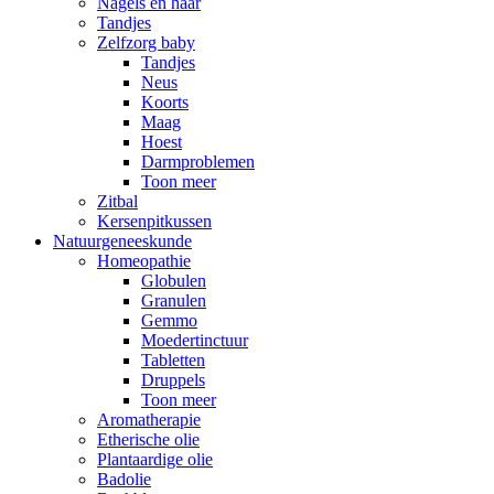
Nagels en haar
Tandjes
Zelfzorg baby
Tandjes
Neus
Koorts
Maag
Hoest
Darmproblemen
Toon meer
Zitbal
Kersenpitkussen
Natuurgeneeskunde
Homeopathie
Globulen
Granulen
Gemmo
Moedertinctuur
Tabletten
Druppels
Toon meer
Aromatherapie
Etherische olie
Plantaardige olie
Badolie