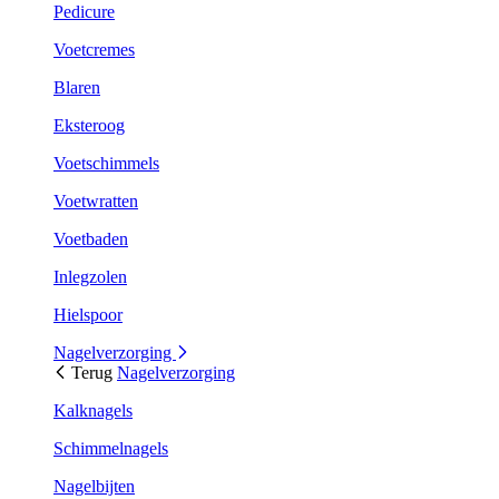
Pedicure
Voetcremes
Blaren
Eksteroog
Voetschimmels
Voetwratten
Voetbaden
Inlegzolen
Hielspoor
Nagelverzorging
Terug
Nagelverzorging
Kalknagels
Schimmelnagels
Nagelbijten