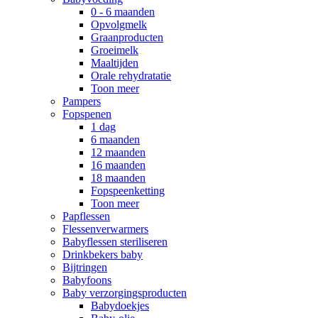
0 - 6 maanden
Opvolgmelk
Graanproducten
Groeimelk
Maaltijden
Orale rehydratatie
Toon meer
Pampers
Fopspenen
1 dag
6 maanden
12 maanden
16 maanden
18 maanden
Fopspeenketting
Toon meer
Papflessen
Flessenverwarmers
Babyflessen steriliseren
Drinkbekers baby
Bijtringen
Babyfoons
Baby verzorgingsproducten
Babydoekjes