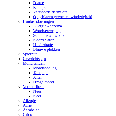
Diaree
Krampen
Verstoorde darmflora
Opgeblazen gevoel en winderigheid
Huidaandoeningen
Allergie - eczema
Wondverzorging
Schimmels - wratten
Koortsblaren
Huidirritatie
Blauwe plekken
Spierpijn
Gewrichtspijn
Mond tanden
Mondspoeling
Tandpijn
Aften
Droge mond
Verkoudheid
Neus
Keel
Allergie
Acne
Aambeien
Griep