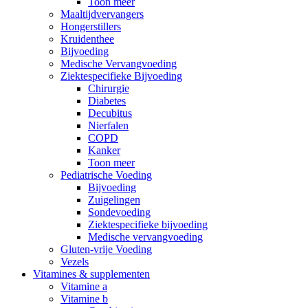
Toon meer
Maaltijdvervangers
Hongerstillers
Kruidenthee
Bijvoeding
Medische Vervangvoeding
Ziektespecifieke Bijvoeding
Chirurgie
Diabetes
Decubitus
Nierfalen
COPD
Kanker
Toon meer
Pediatrische Voeding
Bijvoeding
Zuigelingen
Sondevoeding
Ziektespecifieke bijvoeding
Medische vervangvoeding
Gluten-vrije Voeding
Vezels
Vitamines & supplementen
Vitamine a
Vitamine b