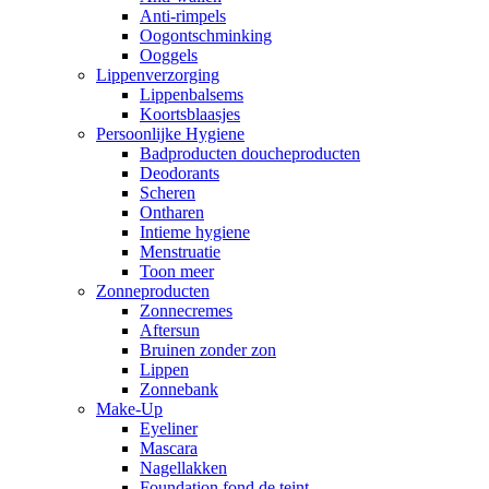
Anti-rimpels
Oogontschminking
Ooggels
Lippenverzorging
Lippenbalsems
Koortsblaasjes
Persoonlijke Hygiene
Badproducten doucheproducten
Deodorants
Scheren
Ontharen
Intieme hygiene
Menstruatie
Toon meer
Zonneproducten
Zonnecremes
Aftersun
Bruinen zonder zon
Lippen
Zonnebank
Make-Up
Eyeliner
Mascara
Nagellakken
Foundation fond de teint