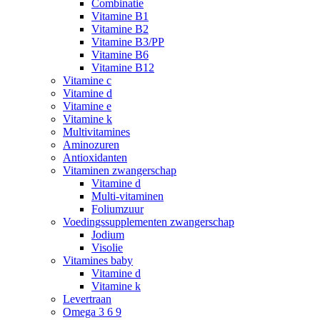
Combinatie
Vitamine B1
Vitamine B2
Vitamine B3/PP
Vitamine B6
Vitamine B12
Vitamine c
Vitamine d
Vitamine e
Vitamine k
Multivitamines
Aminozuren
Antioxidanten
Vitaminen zwangerschap
Vitamine d
Multi-vitaminen
Foliumzuur
Voedingssupplementen zwangerschap
Jodium
Visolie
Vitamines baby
Vitamine d
Vitamine k
Levertraan
Omega 3 6 9