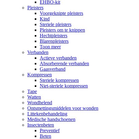
EHBO-kit
Pleisters
Voorgeknipte pleisters
Kind
Steriele pleisters
Pleisters om te knippen
Hechtpleisters
Blarenpleisters
Toon meer
Verbanden
Actieve verbanden
Absorberende verbanden
Gaasverband
Kompressen
Steriele kompressen
Niet-steriele kompressen
Tape
Watten
Wondhelend
Ontsmettingsmiddelen voor wonden
Littekenbehandeling
Medische handschoenen
Insectenbeten
Preventief
Beten