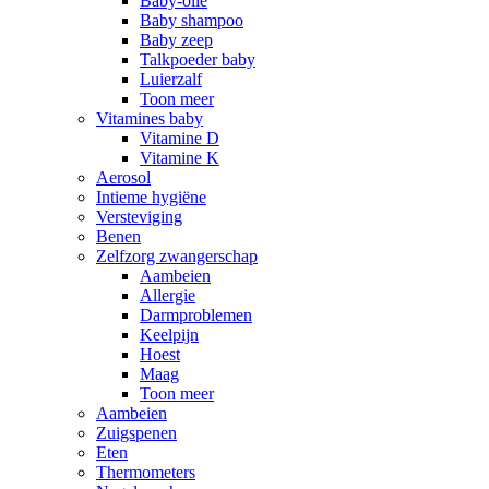
Baby-olie
Baby shampoo
Baby zeep
Talkpoeder baby
Luierzalf
Toon meer
Vitamines baby
Vitamine D
Vitamine K
Aerosol
Intieme hygiëne
Versteviging
Benen
Zelfzorg zwangerschap
Aambeien
Allergie
Darmproblemen
Keelpijn
Hoest
Maag
Toon meer
Aambeien
Zuigspenen
Eten
Thermometers