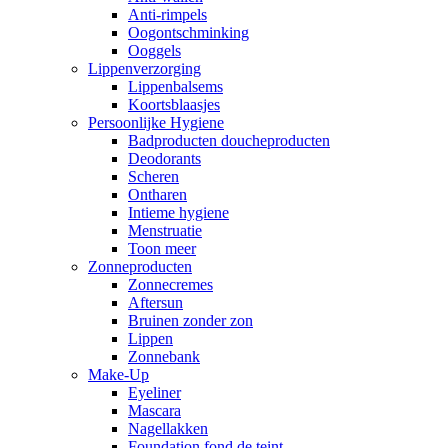
Anti-rimpels
Oogontschminking
Ooggels
Lippenverzorging
Lippenbalsems
Koortsblaasjes
Persoonlijke Hygiene
Badproducten doucheproducten
Deodorants
Scheren
Ontharen
Intieme hygiene
Menstruatie
Toon meer
Zonneproducten
Zonnecremes
Aftersun
Bruinen zonder zon
Lippen
Zonnebank
Make-Up
Eyeliner
Mascara
Nagellakken
Foundation fond de teint