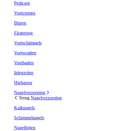
Pedicure
Voetcremes
Blaren
Eksteroog
Voetschimmels
Voetwratten
Voetbaden
Inlegzolen
Hielspoor
Nagelverzorging
Terug
Nagelverzorging
Kalknagels
Schimmelnagels
Nagelbijten