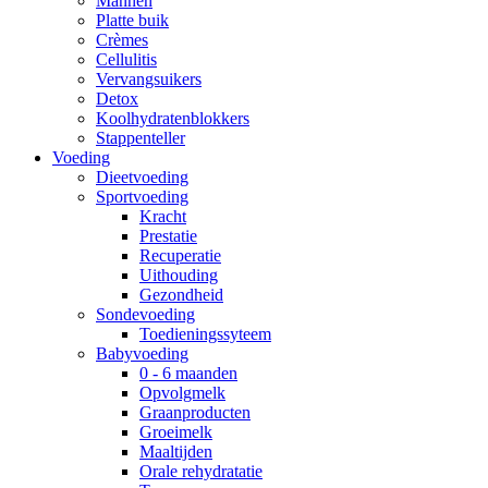
Mannen
Platte buik
Crèmes
Cellulitis
Vervangsuikers
Detox
Koolhydratenblokkers
Stappenteller
Voeding
Dieetvoeding
Sportvoeding
Kracht
Prestatie
Recuperatie
Uithouding
Gezondheid
Sondevoeding
Toedieningssyteem
Babyvoeding
0 - 6 maanden
Opvolgmelk
Graanproducten
Groeimelk
Maaltijden
Orale rehydratatie