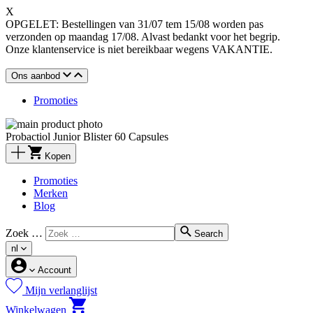
X
OPGELET: Bestellingen van 31/07 tem 15/08 worden pas
verzonden op maandag 17/08. Alvast bedankt voor het begrip.
Onze klantenservice is niet bereikbaar wegens VAKANTIE.
Ons aanbod
Promoties
Probactiol Junior Blister 60 Capsules
Kopen
Promoties
Merken
Blog
Zoek …
Search
nl
Account
Mijn verlanglijst
Winkelwagen