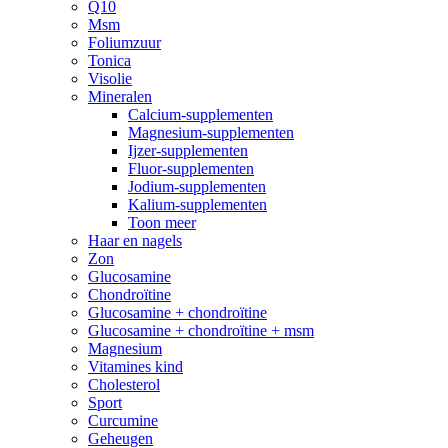
Q10
Msm
Foliumzuur
Tonica
Visolie
Mineralen
Calcium-supplementen
Magnesium-supplementen
Ijzer-supplementen
Fluor-supplementen
Jodium-supplementen
Kalium-supplementen
Toon meer
Haar en nagels
Zon
Glucosamine
Chondroïtine
Glucosamine + chondroïtine
Glucosamine + chondroïtine + msm
Magnesium
Vitamines kind
Cholesterol
Sport
Curcumine
Geheugen