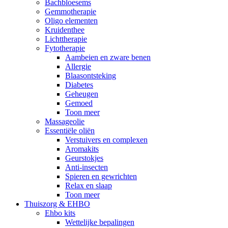
Bachbloesems
Gemmotherapie
Oligo elementen
Kruidenthee
Lichttherapie
Fytotherapie
Aambeien en zware benen
Allergie
Blaasontsteking
Diabetes
Geheugen
Gemoed
Toon meer
Massageolie
Essentiële oliën
Verstuivers en complexen
Aromakits
Geurstokjes
Anti-insecten
Spieren en gewrichten
Relax en slaap
Toon meer
Thuiszorg & EHBO
Ehbo kits
Wettelijke bepalingen