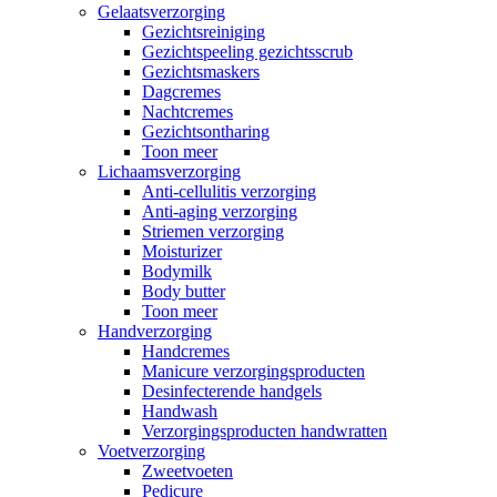
Gelaatsverzorging
Gezichtsreiniging
Gezichtspeeling gezichtsscrub
Gezichtsmaskers
Dagcremes
Nachtcremes
Gezichtsontharing
Toon meer
Lichaamsverzorging
Anti-cellulitis verzorging
Anti-aging verzorging
Striemen verzorging
Moisturizer
Bodymilk
Body butter
Toon meer
Handverzorging
Handcremes
Manicure verzorgingsproducten
Desinfecterende handgels
Handwash
Verzorgingsproducten handwratten
Voetverzorging
Zweetvoeten
Pedicure