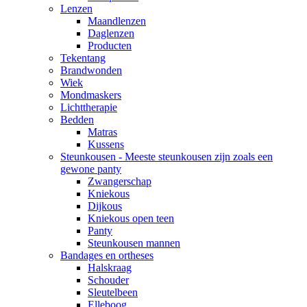
Lenzen
Maandlenzen
Daglenzen
Producten
Tekentang
Brandwonden
Wiek
Mondmaskers
Lichttherapie
Bedden
Matras
Kussens
Steunkousen - Meeste steunkousen zijn zoals een
gewone panty
Zwangerschap
Kniekous
Dijkous
Kniekous open teen
Panty
Steunkousen mannen
Bandages en ortheses
Halskraag
Schouder
Sleutelbeen
Elleboog