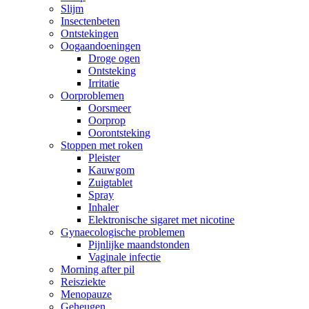
Slijm
Insectenbeten
Ontstekingen
Oogaandoeningen
Droge ogen
Ontsteking
Irritatie
Oorproblemen
Oorsmeer
Oorprop
Oorontsteking
Stoppen met roken
Pleister
Kauwgom
Zuigtablet
Spray
Inhaler
Elektronische sigaret met nicotine
Gynaecologische problemen
Pijnlijke maandstonden
Vaginale infectie
Morning after pil
Reisziekte
Menopauze
Geheugen