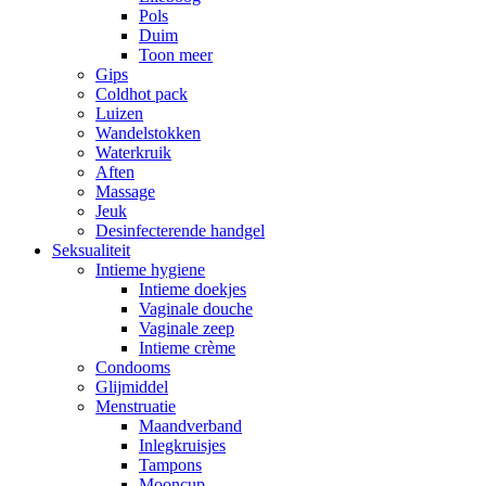
Pols
Duim
Toon meer
Gips
Coldhot pack
Luizen
Wandelstokken
Waterkruik
Aften
Massage
Jeuk
Desinfecterende handgel
Seksualiteit
Intieme hygiene
Intieme doekjes
Vaginale douche
Vaginale zeep
Intieme crème
Condooms
Glijmiddel
Menstruatie
Maandverband
Inlegkruisjes
Tampons
Mooncup