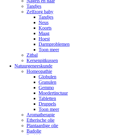
Nagels en haar
Tandjes
Zelfzorg baby
Tandjes
Neus
Koorts
Maag
Hoest
Darmproblemen
Toon meer
Zitbal
Kersenpitkussen
Natuurgeneeskunde
Homeopathie
Globulen
Granulen
Gemmo
Moedertinctuur
Tabletten
Druppels
Toon meer
Aromatherapie
Etherische olie
Plantaardige olie
Badolie