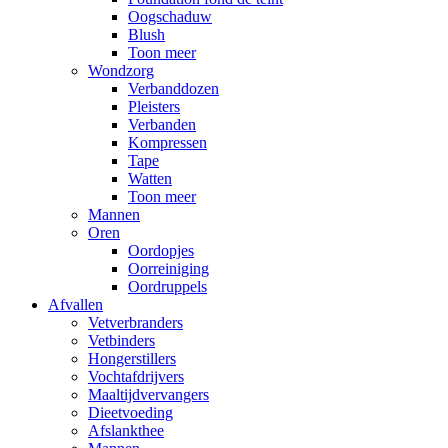
Oogschaduw
Blush
Toon meer
Wondzorg
Verbanddozen
Pleisters
Verbanden
Kompressen
Tape
Watten
Toon meer
Mannen
Oren
Oordopjes
Oorreiniging
Oordruppels
Afvallen
Vetverbranders
Vetbinders
Hongerstillers
Vochtafdrijvers
Maaltijdvervangers
Dieetvoeding
Afslankthee