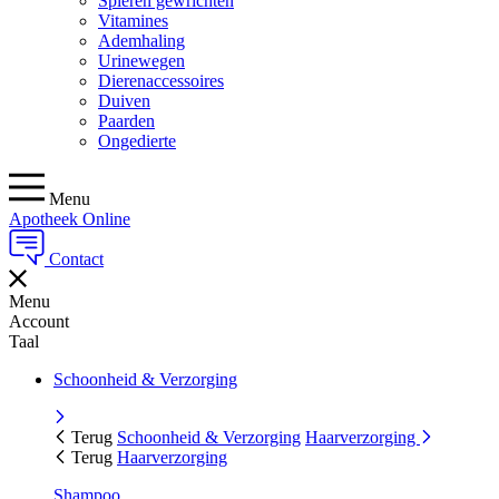
Spieren gewrichten
Vitamines
Ademhaling
Urinewegen
Dierenaccessoires
Duiven
Paarden
Ongedierte
Menu
Apotheek Online
Contact
Menu
Account
Taal
Schoonheid & Verzorging
Terug
Schoonheid & Verzorging
Haarverzorging
Terug
Haarverzorging
Shampoo