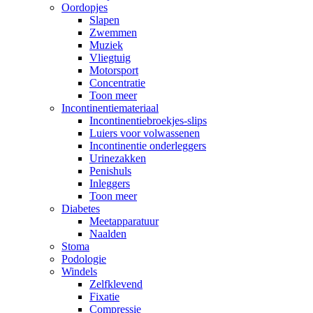
Oordopjes
Slapen
Zwemmen
Muziek
Vliegtuig
Motorsport
Concentratie
Toon meer
Incontinentiemateriaal
Incontinentiebroekjes-slips
Luiers voor volwassenen
Incontinentie onderleggers
Urinezakken
Penishuls
Inleggers
Toon meer
Diabetes
Meetapparatuur
Naalden
Stoma
Podologie
Windels
Zelfklevend
Fixatie
Compressie