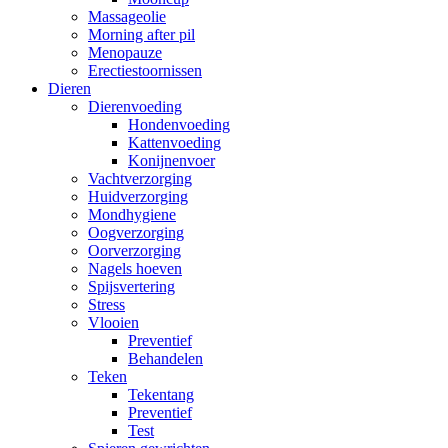
Massageolie
Morning after pil
Menopauze
Erectiestoornissen
Dieren
Dierenvoeding
Hondenvoeding
Kattenvoeding
Konijnenvoer
Vachtverzorging
Huidverzorging
Mondhygiene
Oogverzorging
Oorverzorging
Nagels hoeven
Spijsvertering
Stress
Vlooien
Preventief
Behandelen
Teken
Tekentang
Preventief
Test