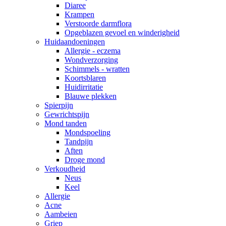
Diaree
Krampen
Verstoorde darmflora
Opgeblazen gevoel en winderigheid
Huidaandoeningen
Allergie - eczema
Wondverzorging
Schimmels - wratten
Koortsblaren
Huidirritatie
Blauwe plekken
Spierpijn
Gewrichtspijn
Mond tanden
Mondspoeling
Tandpijn
Aften
Droge mond
Verkoudheid
Neus
Keel
Allergie
Acne
Aambeien
Griep