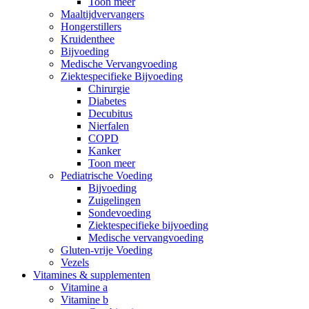
Toon meer
Maaltijdvervangers
Hongerstillers
Kruidenthee
Bijvoeding
Medische Vervangvoeding
Ziektespecifieke Bijvoeding
Chirurgie
Diabetes
Decubitus
Nierfalen
COPD
Kanker
Toon meer
Pediatrische Voeding
Bijvoeding
Zuigelingen
Sondevoeding
Ziektespecifieke bijvoeding
Medische vervangvoeding
Gluten-vrije Voeding
Vezels
Vitamines & supplementen
Vitamine a
Vitamine b