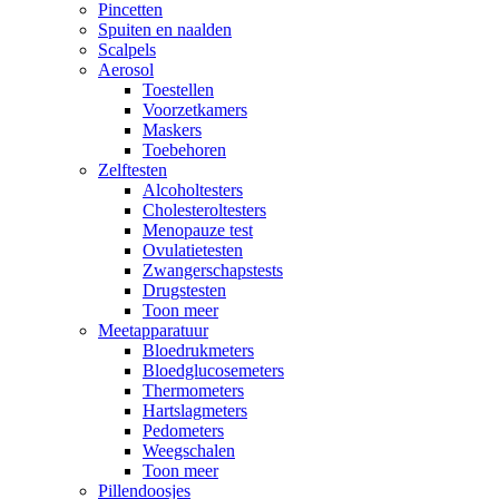
Pincetten
Spuiten en naalden
Scalpels
Aerosol
Toestellen
Voorzetkamers
Maskers
Toebehoren
Zelftesten
Alcoholtesters
Cholesteroltesters
Menopauze test
Ovulatietesten
Zwangerschapstests
Drugstesten
Toon meer
Meetapparatuur
Bloedrukmeters
Bloedglucosemeters
Thermometers
Hartslagmeters
Pedometers
Weegschalen
Toon meer
Pillendoosjes