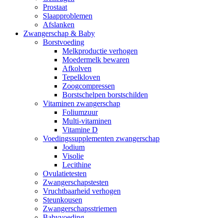
Prostaat
Slaapproblemen
Afslanken
Zwangerschap & Baby
Borstvoeding
Melkproductie verhogen
Moedermelk bewaren
Afkolven
Tepelkloven
Zoogcompressen
Borstschelpen borstschilden
Vitaminen zwangerschap
Foliumzuur
Multi-vitaminen
Vitamine D
Voedingssupplementen zwangerschap
Jodium
Visolie
Lecithine
Ovulatietesten
Zwangerschapstesten
Vruchtbaarheid verhogen
Steunkousen
Zwangerschapsstriemen
Babyvoeding