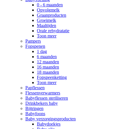
0 - 6 maanden
Opvolgmelk
Graanproducten
Groeimelk
Maaltijden
Orale rehydratatie
Toon meer
Pampers
Fopspenen
1 dag
6 maanden
12 maanden
16 maanden
18 maanden
Fopspeenketting
Toon meer
Papflessen
Flessenverwarmers
Babyflessen steriliseren
Drinkbekers baby
Bijtringen
Babyfoons
Baby verzorgingsproducten
Babydoekjes