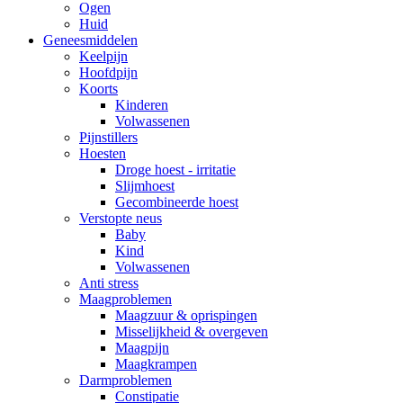
Ogen
Huid
Geneesmiddelen
Keelpijn
Hoofdpijn
Koorts
Kinderen
Volwassenen
Pijnstillers
Hoesten
Droge hoest - irritatie
Slijmhoest
Gecombineerde hoest
Verstopte neus
Baby
Kind
Volwassenen
Anti stress
Maagproblemen
Maagzuur & oprispingen
Misselijkheid & overgeven
Maagpijn
Maagkrampen
Darmproblemen
Constipatie