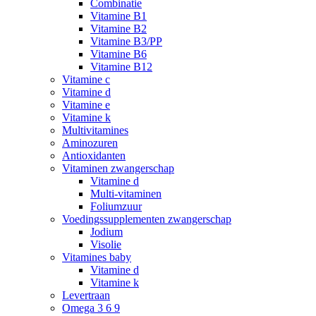
Combinatie
Vitamine B1
Vitamine B2
Vitamine B3/PP
Vitamine B6
Vitamine B12
Vitamine c
Vitamine d
Vitamine e
Vitamine k
Multivitamines
Aminozuren
Antioxidanten
Vitaminen zwangerschap
Vitamine d
Multi-vitaminen
Foliumzuur
Voedingssupplementen zwangerschap
Jodium
Visolie
Vitamines baby
Vitamine d
Vitamine k
Levertraan
Omega 3 6 9