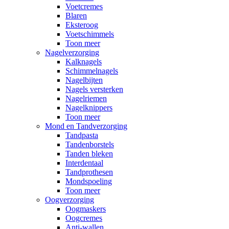
Voetcremes
Blaren
Eksteroog
Voetschimmels
Toon meer
Nagelverzorging
Kalknagels
Schimmelnagels
Nagelbijten
Nagels versterken
Nagelriemen
Nagelknippers
Toon meer
Mond en Tandverzorging
Tandpasta
Tandenborstels
Tanden bleken
Interdentaal
Tandprothesen
Mondspoeling
Toon meer
Oogverzorging
Oogmaskers
Oogcremes
Anti-wallen