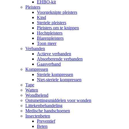
EHBO-kit
Pleisters
Voorgeknipte pleisters
Kind
Steriele pleisters
Pleisters om te knippen
Hechtpleisters
Blarenpleisters
Toon meer
Verbanden
Actieve verbanden
Absorberende verbanden
Gaasverband
Kompressen
Steriele kompressen
Niet-steriele kompressen
Tape
Watten
Wondhelend
Ontsmettingsmiddelen voor wonden
Littekenbehandeling
Medische handschoenen
Insectenbeten
Preventief
Beten