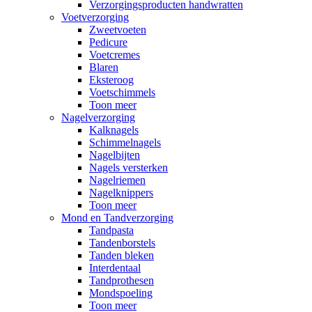
Verzorgingsproducten handwratten
Voetverzorging
Zweetvoeten
Pedicure
Voetcremes
Blaren
Eksteroog
Voetschimmels
Toon meer
Nagelverzorging
Kalknagels
Schimmelnagels
Nagelbijten
Nagels versterken
Nagelriemen
Nagelknippers
Toon meer
Mond en Tandverzorging
Tandpasta
Tandenborstels
Tanden bleken
Interdentaal
Tandprothesen
Mondspoeling
Toon meer