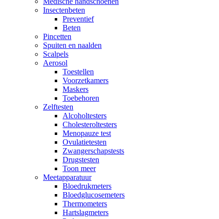
Medische handschoenen
Insectenbeten
Preventief
Beten
Pincetten
Spuiten en naalden
Scalpels
Aerosol
Toestellen
Voorzetkamers
Maskers
Toebehoren
Zelftesten
Alcoholtesters
Cholesteroltesters
Menopauze test
Ovulatietesten
Zwangerschapstests
Drugstesten
Toon meer
Meetapparatuur
Bloedrukmeters
Bloedglucosemeters
Thermometers
Hartslagmeters