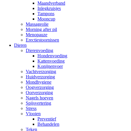
Maandverband
Inlegkruisjes
Tampons
Mooncup
Massageolie
Morning after pil
Menopauze
Erectiestoornissen
Dieren
Dierenvoeding
Hondenvoeding
Kattenvoeding
Konijnenvoer
Vachtverzorging
Huidverzorging
Mondhygiene
Oogverzorging
Oorverzorging
Nagels hoeven
Spijsvertering
Stress
Vlooien
Preventief
Behandelen
Teken