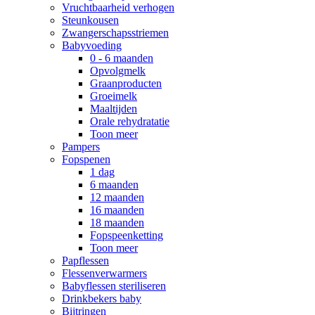
Vruchtbaarheid verhogen
Steunkousen
Zwangerschapsstriemen
Babyvoeding
0 - 6 maanden
Opvolgmelk
Graanproducten
Groeimelk
Maaltijden
Orale rehydratatie
Toon meer
Pampers
Fopspenen
1 dag
6 maanden
12 maanden
16 maanden
18 maanden
Fopspeenketting
Toon meer
Papflessen
Flessenverwarmers
Babyflessen steriliseren
Drinkbekers baby
Bijtringen