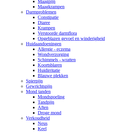
Maagpijn
Maagkrampen
Darmproblemen
Constipatie
Diaree
Krampen
Verstoorde darmflora
Opgeblazen gevoel en winderigheid
Huidaandoeningen
Allergie - eczema
Wondverzorging
Schimmels - wratten
Koortsblaren
Huidirritatie
Blauwe plekken
Spierpijn
Gewrichtspijn
Mond tanden
Mondspoeling
Tandpijn
Aften
Droge mond
Verkoudheid
Neus
Keel