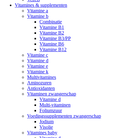
Vitamines & supplementen
Vitamine a
Vitamine b
Combinatie
Vitamine B1
Vitamine B2
Vitamine B3/PP
Vitamine B6
Vitamine B12
Vitamine c
Vitamine d
Vitamine e
Vitamine k
Multivitamines
Aminozuren
Antioxidanten
Vitaminen zwangerschap
Vitamine d
Multi-vitaminen
Foliumzuur
Voedingssupplementen zwangerschap
Jodium
Visolie
Vitamines baby