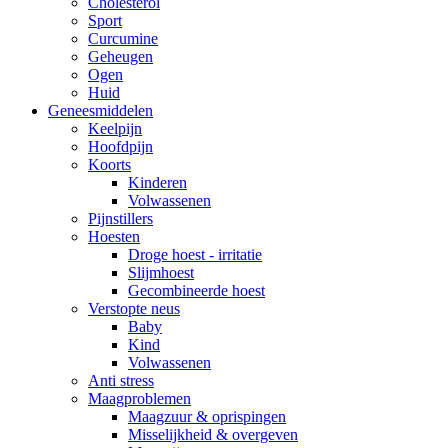
Cholesterol
Sport
Curcumine
Geheugen
Ogen
Huid
Geneesmiddelen
Keelpijn
Hoofdpijn
Koorts
Kinderen
Volwassenen
Pijnstillers
Hoesten
Droge hoest - irritatie
Slijmhoest
Gecombineerde hoest
Verstopte neus
Baby
Kind
Volwassenen
Anti stress
Maagproblemen
Maagzuur & oprispingen
Misselijkheid & overgeven