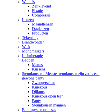
Windels
Zelfklevend
Fixatie
Compressie
Lenzen
Maandlenzen
Daglenzen
Producten
Tekentang
Brandwonden
Wiek
Mondmaskers
Lichttherapie
Bedden
Matras
Kussens
Steunkousen - Meeste steunkousen zijn zoals een
gewone panty
Zwangerschap
Kniekous
Dijkous
Kniekous open teen
Panty
Steunkousen mannen
Bandages en ortheses