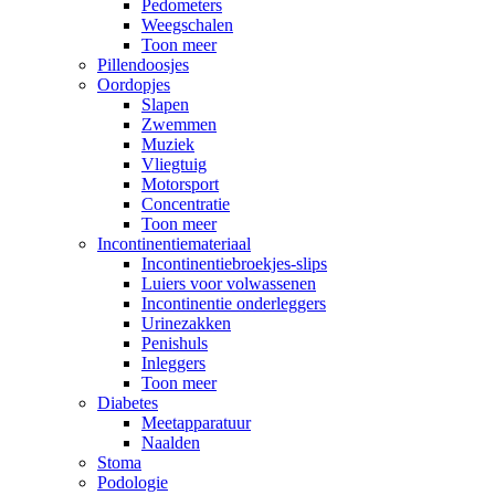
Pedometers
Weegschalen
Toon meer
Pillendoosjes
Oordopjes
Slapen
Zwemmen
Muziek
Vliegtuig
Motorsport
Concentratie
Toon meer
Incontinentiemateriaal
Incontinentiebroekjes-slips
Luiers voor volwassenen
Incontinentie onderleggers
Urinezakken
Penishuls
Inleggers
Toon meer
Diabetes
Meetapparatuur
Naalden
Stoma
Podologie