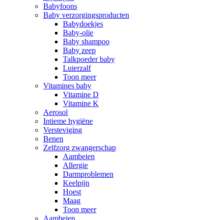
Babyfoons
Baby verzorgingsproducten
Babydoekjes
Baby-olie
Baby shampoo
Baby zeep
Talkpoeder baby
Luierzalf
Toon meer
Vitamines baby
Vitamine D
Vitamine K
Aerosol
Intieme hygiëne
Versteviging
Benen
Zelfzorg zwangerschap
Aambeien
Allergie
Darmproblemen
Keelpijn
Hoest
Maag
Toon meer
Aambeien