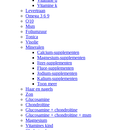
Vitamine d
Vitamine k
Levertraan
Omega 3 6 9
Q10
Msm
Foliumzuur
Tonica
Visolie
Mineralen
Calcium-supplementen
Magnesium-supplementen
Ijzer-supplementen
Fluor-supplementen
Jodium-supplementen
Kalium-supplementen
Toon meer
Haar en nagels
Zon
Glucosamine
Chondroïtine
Glucosamine + chondroïtine
Glucosamine + chondroïtine + msm
Magnesium
Vitamines kind