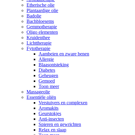
Etherische olie
Plantaardige olie
Badolie
Bachbloesems
Gemmotherapie
Oligo elementen
Kruidenthee
Lichttherapie
Fytotherapie
Aambeien en zware benen
Allergie
Blaasontsteking
Diabetes
Geheugen
Gemoed
Toon meer
Massageolie
Essentiële oliën
Verstuivers en complexen
Aromakits
Geurstokjes
Anti-insecten
Spieren en gewrichten
Relax en slaap