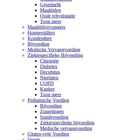
Groeimelk
Maaltijden
Orale rehydratatie
Toon meer
Maaltijdvervangers
Hongerstillers
Kruidenthee
Bijvoeding
Medische Vervangvoeding
Ziektespecifieke Bijvoeding
Chirurgie
Diabetes
Decubitus
Nierfalen
COPD
Kanker
Toon meer
Pediatrische Voeding
Bijvoeding
Zuigelingen
Sondevoeding
Ziektespecifieke bijvoeding
Medische vervangvoeding
Gluten-vrije Voeding
Vezels