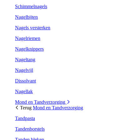
Schimmelnagels
Nagelbijten
Nagels versterken
Nagelriemen
Nagelknippers
Nageltang
Nagelvijl
Dissolvant
Nagellak
Mond en Tandverzorging
Terug
Mond en Tandverzorging
Tandpasta
Tandenborstels
Tanden bleken