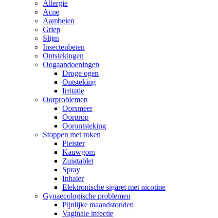
Allergie
Acne
Aambeien
Griep
Slijm
Insectenbeten
Ontstekingen
Oogaandoeningen
Droge ogen
Ontsteking
Irritatie
Oorproblemen
Oorsmeer
Oorprop
Oorontsteking
Stoppen met roken
Pleister
Kauwgom
Zuigtablet
Spray
Inhaler
Elektronische sigaret met nicotine
Gynaecologische problemen
Pijnlijke maandstonden
Vaginale infectie