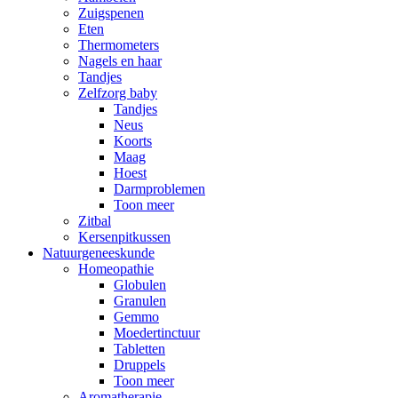
Zuigspenen
Eten
Thermometers
Nagels en haar
Tandjes
Zelfzorg baby
Tandjes
Neus
Koorts
Maag
Hoest
Darmproblemen
Toon meer
Zitbal
Kersenpitkussen
Natuurgeneeskunde
Homeopathie
Globulen
Granulen
Gemmo
Moedertinctuur
Tabletten
Druppels
Toon meer
Aromatherapie