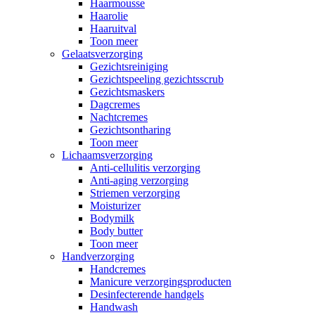
Haarmousse
Haarolie
Haaruitval
Toon meer
Gelaatsverzorging
Gezichtsreiniging
Gezichtspeeling gezichtsscrub
Gezichtsmaskers
Dagcremes
Nachtcremes
Gezichtsontharing
Toon meer
Lichaamsverzorging
Anti-cellulitis verzorging
Anti-aging verzorging
Striemen verzorging
Moisturizer
Bodymilk
Body butter
Toon meer
Handverzorging
Handcremes
Manicure verzorgingsproducten
Desinfecterende handgels
Handwash