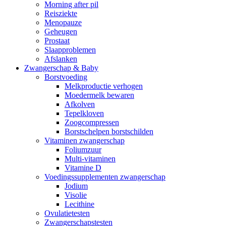
Morning after pil
Reisziekte
Menopauze
Geheugen
Prostaat
Slaapproblemen
Afslanken
Zwangerschap & Baby
Borstvoeding
Melkproductie verhogen
Moedermelk bewaren
Afkolven
Tepelkloven
Zoogcompressen
Borstschelpen borstschilden
Vitaminen zwangerschap
Foliumzuur
Multi-vitaminen
Vitamine D
Voedingssupplementen zwangerschap
Jodium
Visolie
Lecithine
Ovulatietesten
Zwangerschapstesten