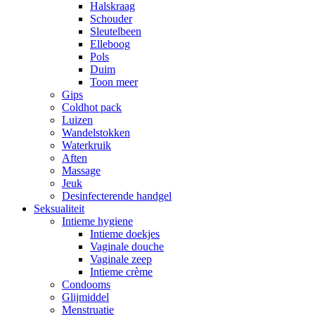
Halskraag
Schouder
Sleutelbeen
Elleboog
Pols
Duim
Toon meer
Gips
Coldhot pack
Luizen
Wandelstokken
Waterkruik
Aften
Massage
Jeuk
Desinfecterende handgel
Seksualiteit
Intieme hygiene
Intieme doekjes
Vaginale douche
Vaginale zeep
Intieme crème
Condooms
Glijmiddel
Menstruatie