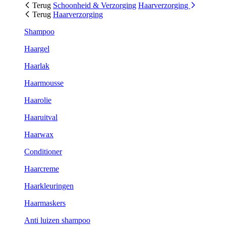
Terug
Schoonheid & Verzorging
Haarverzorging
Terug
Haarverzorging
Shampoo
Haargel
Haarlak
Haarmousse
Haarolie
Haaruitval
Haarwax
Conditioner
Haarcreme
Haarkleuringen
Haarmaskers
Anti luizen shampoo