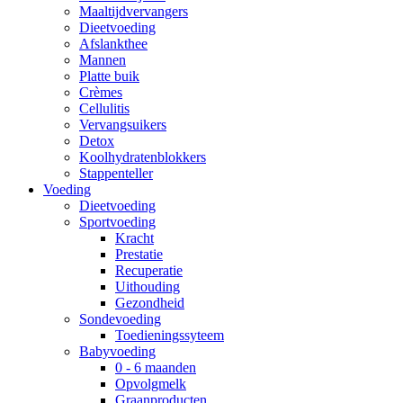
Maaltijdvervangers
Dieetvoeding
Afslankthee
Mannen
Platte buik
Crèmes
Cellulitis
Vervangsuikers
Detox
Koolhydratenblokkers
Stappenteller
Voeding
Dieetvoeding
Sportvoeding
Kracht
Prestatie
Recuperatie
Uithouding
Gezondheid
Sondevoeding
Toedieningssyteem
Babyvoeding
0 - 6 maanden
Opvolgmelk
Graanproducten