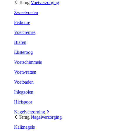
Terug
Voetverzorging
Zweetvoeten
Pedicure
Voetcremes
Blaren
Eksteroog
Voetschimmels
Voetwratten
Voetbaden
Inlegzolen
Hielspoor
Nagelverzorging
Terug
Nagelverzorging
Kalknagels