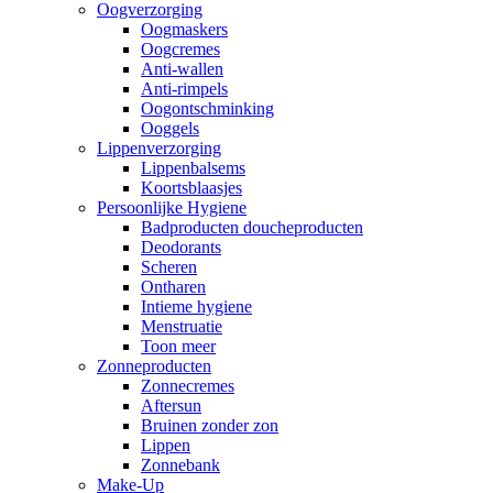
Oogverzorging
Oogmaskers
Oogcremes
Anti-wallen
Anti-rimpels
Oogontschminking
Ooggels
Lippenverzorging
Lippenbalsems
Koortsblaasjes
Persoonlijke Hygiene
Badproducten doucheproducten
Deodorants
Scheren
Ontharen
Intieme hygiene
Menstruatie
Toon meer
Zonneproducten
Zonnecremes
Aftersun
Bruinen zonder zon
Lippen
Zonnebank
Make-Up