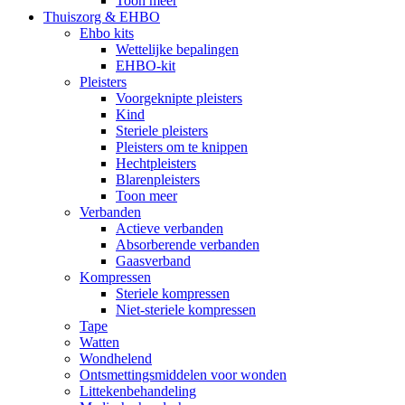
Toon meer
Thuiszorg & EHBO
Ehbo kits
Wettelijke bepalingen
EHBO-kit
Pleisters
Voorgeknipte pleisters
Kind
Steriele pleisters
Pleisters om te knippen
Hechtpleisters
Blarenpleisters
Toon meer
Verbanden
Actieve verbanden
Absorberende verbanden
Gaasverband
Kompressen
Steriele kompressen
Niet-steriele kompressen
Tape
Watten
Wondhelend
Ontsmettingsmiddelen voor wonden
Littekenbehandeling