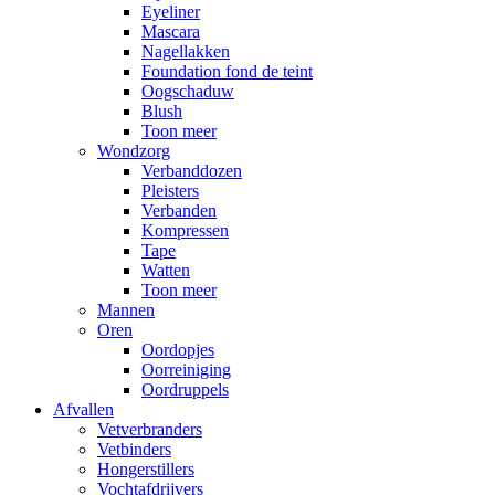
Eyeliner
Mascara
Nagellakken
Foundation fond de teint
Oogschaduw
Blush
Toon meer
Wondzorg
Verbanddozen
Pleisters
Verbanden
Kompressen
Tape
Watten
Toon meer
Mannen
Oren
Oordopjes
Oorreiniging
Oordruppels
Afvallen
Vetverbranders
Vetbinders
Hongerstillers
Vochtafdrijvers