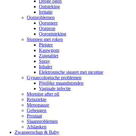
Droge ogen
Ontsteking
Irritatie
Oorproblemen
Oorsmeer
Oorprop
Oorontsteking
Stoppen met roken
Pleister
Kauwgom
Zuigtablet
Spray
Inhaler
Elektronische sigaret met nicotine
Gynaecologische problemen
Pijnlijke maandstonden
Vaginale infectie
Morning after pil
Reisziekte
Menopauze
Geheugen
Prostaat
Slaapproblemen
Afslanken
Zwangerschap & Baby