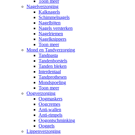
Toon meer
Nagelverzorging
Kalknagels
Schimmelnagels
Nagelbijten
Nagels versterken
Nagelriemen
Nagelknippers
Toon meer
Mond en Tandverzorging
Tandpasta
Tandenborstels
Tanden bleken
Interdentaal
Tandprothesen
Mondspoeling
Toon meer
Oogverzorging
Oogmaskers
Oogcremes
Anti-wallen
Anti-rimpels
Oogontschminking
Ooggels
Lippenverzorging