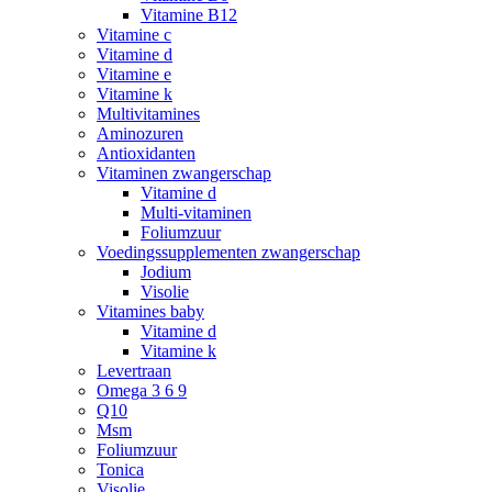
Vitamine B12
Vitamine c
Vitamine d
Vitamine e
Vitamine k
Multivitamines
Aminozuren
Antioxidanten
Vitaminen zwangerschap
Vitamine d
Multi-vitaminen
Foliumzuur
Voedingssupplementen zwangerschap
Jodium
Visolie
Vitamines baby
Vitamine d
Vitamine k
Levertraan
Omega 3 6 9
Q10
Msm
Foliumzuur
Tonica
Visolie