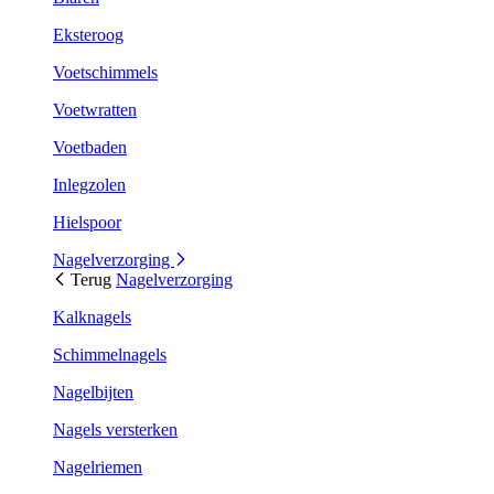
Eksteroog
Voetschimmels
Voetwratten
Voetbaden
Inlegzolen
Hielspoor
Nagelverzorging
Terug
Nagelverzorging
Kalknagels
Schimmelnagels
Nagelbijten
Nagels versterken
Nagelriemen