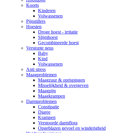
Koorts
Kinderen
Volwassenen
Pijnstillers
Hoesten
Droge hoest - irritatie
Slijmhoest
Gecombineerde hoest
Verstopte neus
Baby
Kind
Volwassenen
Anti stress
Maagproblemen
Maagzuur & oprispingen
Misselijkheid & overgeven
Maagpijn
Maagkrampen
Darmproblemen
Constipatie
Diaree
Krampen
Verstoorde darmflora
Opgeblazen gevoel en winderigheid