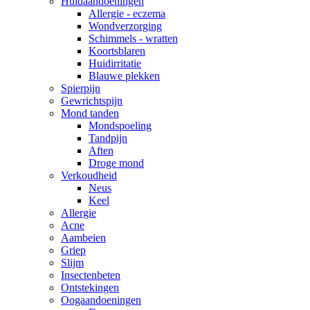
Huidaandoeningen
Allergie - eczema
Wondverzorging
Schimmels - wratten
Koortsblaren
Huidirritatie
Blauwe plekken
Spierpijn
Gewrichtspijn
Mond tanden
Mondspoeling
Tandpijn
Aften
Droge mond
Verkoudheid
Neus
Keel
Allergie
Acne
Aambeien
Griep
Slijm
Insectenbeten
Ontstekingen
Oogaandoeningen