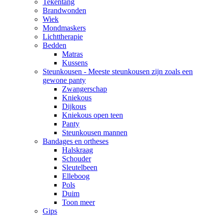
Tekentang
Brandwonden
Wiek
Mondmaskers
Lichttherapie
Bedden
Matras
Kussens
Steunkousen - Meeste steunkousen zijn zoals een
gewone panty
Zwangerschap
Kniekous
Dijkous
Kniekous open teen
Panty
Steunkousen mannen
Bandages en ortheses
Halskraag
Schouder
Sleutelbeen
Elleboog
Pols
Duim
Toon meer
Gips