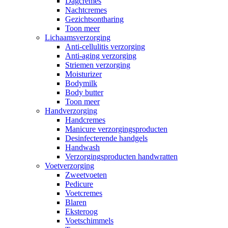
Dagcremes
Nachtcremes
Gezichtsontharing
Toon meer
Lichaamsverzorging
Anti-cellulitis verzorging
Anti-aging verzorging
Striemen verzorging
Moisturizer
Bodymilk
Body butter
Toon meer
Handverzorging
Handcremes
Manicure verzorgingsproducten
Desinfecterende handgels
Handwash
Verzorgingsproducten handwratten
Voetverzorging
Zweetvoeten
Pedicure
Voetcremes
Blaren
Eksteroog
Voetschimmels