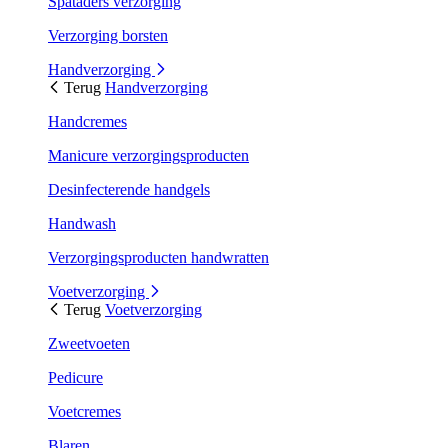
Spataders verzorging
Verzorging borsten
Handverzorging
Terug
Handverzorging
Handcremes
Manicure verzorgingsproducten
Desinfecterende handgels
Handwash
Verzorgingsproducten handwratten
Voetverzorging
Terug
Voetverzorging
Zweetvoeten
Pedicure
Voetcremes
Blaren