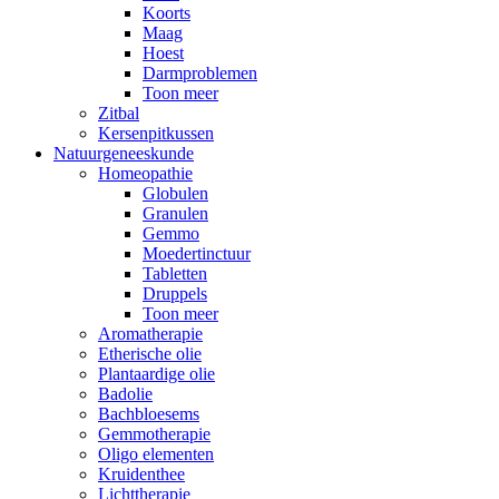
Koorts
Maag
Hoest
Darmproblemen
Toon meer
Zitbal
Kersenpitkussen
Natuurgeneeskunde
Homeopathie
Globulen
Granulen
Gemmo
Moedertinctuur
Tabletten
Druppels
Toon meer
Aromatherapie
Etherische olie
Plantaardige olie
Badolie
Bachbloesems
Gemmotherapie
Oligo elementen
Kruidenthee
Lichttherapie