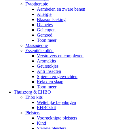
Fytotherapie
Aambeien en zware benen
Allergie
Blaasontsteking
Diabetes
Geheugen
Gemoed
Toon meer
Massageolie
Essentiële oliën
Verstuivers en complexen
Aromakits
Geurstokjes
Anti-insecten
Spieren en gewrichten
Relax en slaap
Toon meer
Thuiszorg & EHBO
Ehbo kits
Wettelijke bepalingen
EHBO-kit
Pleisters
Voorgeknipte pleisters
Kind
Steriele pleisters