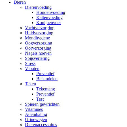
Dieren
Dierenvoeding
Hondenvoeding
Kattenvoeding
Konijnenvoer
Vachtverzorging
Huidverzorging
Mondhygiene
Oogverzorging
Oorverzorging
Nagels hoeven
Spijsvertering
Stress
Vlooien
Preventief
Behandelen
Teken
Tekentang
Preventief
Test
Spieren gewrichten
Vitamines
Ademhaling
Urinewegen
Dierenaccessoires