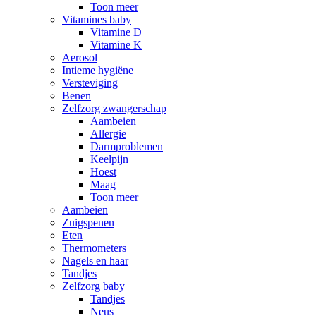
Toon meer
Vitamines baby
Vitamine D
Vitamine K
Aerosol
Intieme hygiëne
Versteviging
Benen
Zelfzorg zwangerschap
Aambeien
Allergie
Darmproblemen
Keelpijn
Hoest
Maag
Toon meer
Aambeien
Zuigspenen
Eten
Thermometers
Nagels en haar
Tandjes
Zelfzorg baby
Tandjes
Neus