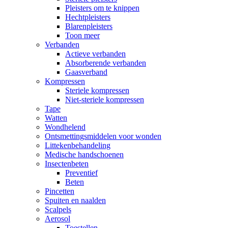
Pleisters om te knippen
Hechtpleisters
Blarenpleisters
Toon meer
Verbanden
Actieve verbanden
Absorberende verbanden
Gaasverband
Kompressen
Steriele kompressen
Niet-steriele kompressen
Tape
Watten
Wondhelend
Ontsmettingsmiddelen voor wonden
Littekenbehandeling
Medische handschoenen
Insectenbeten
Preventief
Beten
Pincetten
Spuiten en naalden
Scalpels
Aerosol
Toestellen