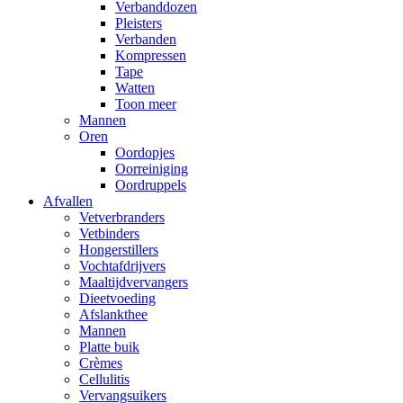
Verbanddozen
Pleisters
Verbanden
Kompressen
Tape
Watten
Toon meer
Mannen
Oren
Oordopjes
Oorreiniging
Oordruppels
Afvallen
Vetverbranders
Vetbinders
Hongerstillers
Vochtafdrijvers
Maaltijdvervangers
Dieetvoeding
Afslankthee
Mannen
Platte buik
Crèmes
Cellulitis
Vervangsuikers