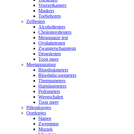
Voorzetkamers
Maskers
Toebehoren
Zelftesten
Alcoholtesters
Cholesteroltesters
Menopauze test
Ovulatietesten
Zwangerschapstests
Drugstesten
Toon meer
Meetapparatuur
Bloedrukmeters
Bloedglucosemeters
Thermometers
Hartslagmeters
Pedometers
Weegschalen
Toon meer
Pillendoosjes
Oordopjes
Slapen
Zwemmen
Muziek