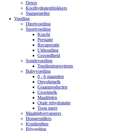
Detox
Koolhydratenblokkers
Stappenteller
Voeding
Dieetvoeding
Sportvoeding
Kracht
Prestatie
Recuperatie
Uithouding
Gezondheid
Sondevoeding
Toedieningssyteem
Babyvoeding
0 - 6 maanden
Opvolgmelk
Graanproducten
Groeimelk
Maaltijden
Orale rehydratatie
Toon meer
Maaltijdvervangers
Hongerstillers
Kruidenthee
Bijvoeding