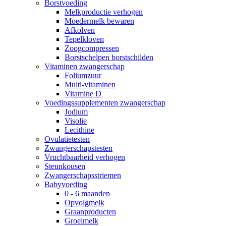
Borstvoeding
Melkproductie verhogen
Moedermelk bewaren
Afkolven
Tepelkloven
Zoogcompressen
Borstschelpen borstschilden
Vitaminen zwangerschap
Foliumzuur
Multi-vitaminen
Vitamine D
Voedingssupplementen zwangerschap
Jodium
Visolie
Lecithine
Ovulatietesten
Zwangerschapstesten
Vruchtbaarheid verhogen
Steunkousen
Zwangerschapsstriemen
Babyvoeding
0 - 6 maanden
Opvolgmelk
Graanproducten
Groeimelk