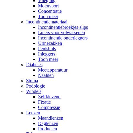
Vliegtuig
Motorsport
Concentratie
Toon meer
Incontinentiemateriaal
Incontinentiebroekjes-slips
Luiers voor volwassenen
Incontinentie onderleggers
Urinezakken
Penishuls
Inleggers
Toon meer
Diabetes
Meetapparatuur
Naalden
Stoma
Podologie
Windels
Zelfklevend
Fixatie
Compressie
Lenzen
Maandlenzen
Daglenzen
Producten