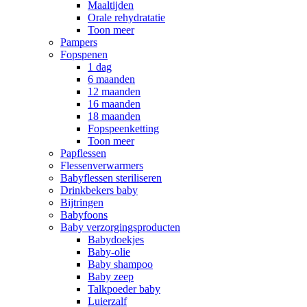
Maaltijden
Orale rehydratatie
Toon meer
Pampers
Fopspenen
1 dag
6 maanden
12 maanden
16 maanden
18 maanden
Fopspeenketting
Toon meer
Papflessen
Flessenverwarmers
Babyflessen steriliseren
Drinkbekers baby
Bijtringen
Babyfoons
Baby verzorgingsproducten
Babydoekjes
Baby-olie
Baby shampoo
Baby zeep
Talkpoeder baby
Luierzalf