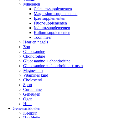
Mineralen
Calcium-supplementen
Magnesium-supplementen
Ijzer-supplementen
Fluor-supplementen
Jodium-supplementen
Kalium-supplementen
Toon meer
Haar en nagels
Zon
Glucosamine
Chondroïtine
Glucosamine + chondroïtine
Glucosamine + chondroïtine + msm
Magnesium
Vitamines kind
Cholesterol
Sport
Curcumine
Geheugen
Ogen
Huid
Geneesmiddelen
Keelpijn
Hoofdpijn