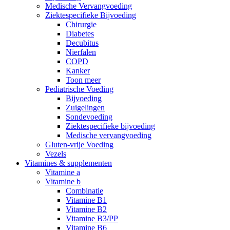
Medische Vervangvoeding
Ziektespecifieke Bijvoeding
Chirurgie
Diabetes
Decubitus
Nierfalen
COPD
Kanker
Toon meer
Pediatrische Voeding
Bijvoeding
Zuigelingen
Sondevoeding
Ziektespecifieke bijvoeding
Medische vervangvoeding
Gluten-vrije Voeding
Vezels
Vitamines & supplementen
Vitamine a
Vitamine b
Combinatie
Vitamine B1
Vitamine B2
Vitamine B3/PP
Vitamine B6