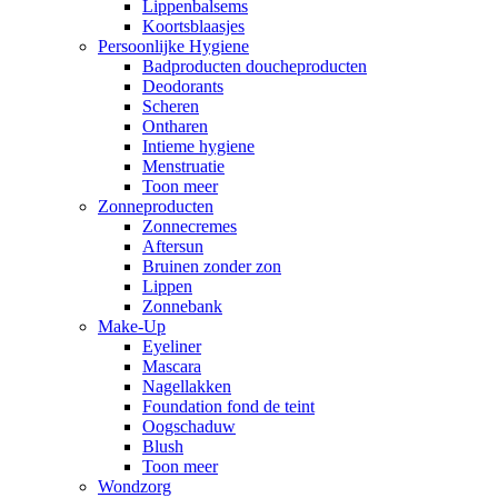
Lippenbalsems
Koortsblaasjes
Persoonlijke Hygiene
Badproducten doucheproducten
Deodorants
Scheren
Ontharen
Intieme hygiene
Menstruatie
Toon meer
Zonneproducten
Zonnecremes
Aftersun
Bruinen zonder zon
Lippen
Zonnebank
Make-Up
Eyeliner
Mascara
Nagellakken
Foundation fond de teint
Oogschaduw
Blush
Toon meer
Wondzorg