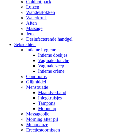
Coldhot pack
Luizen
Wandelstokken
Waterkruik
Aften
Massage
Jeuk
Desinfecterende handgel
Seksualiteit
Intieme hygiene
Intieme doekjes
Vaginale douche
Vaginale zeep
Intieme crème
Condooms
Glijmiddel
Menstruatie
Maandverband
Inlegkruisjes
Tampons
Mooncup
Massageolie
Morning after pil
Menopauze
Erectiestoornissen