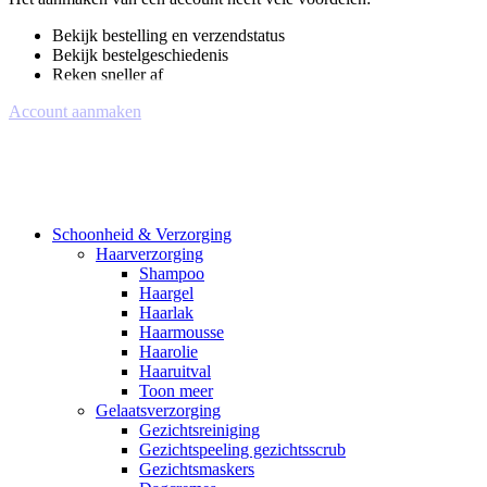
Bekijk bestelling en verzendstatus
Bekijk bestelgeschiedenis
Reken sneller af
Account aanmaken
Schoonheid & Verzorging
Haarverzorging
Shampoo
Haargel
Haarlak
Haarmousse
Haarolie
Haaruitval
Toon meer
Gelaatsverzorging
Gezichtsreiniging
Gezichtspeeling gezichtsscrub
Gezichtsmaskers