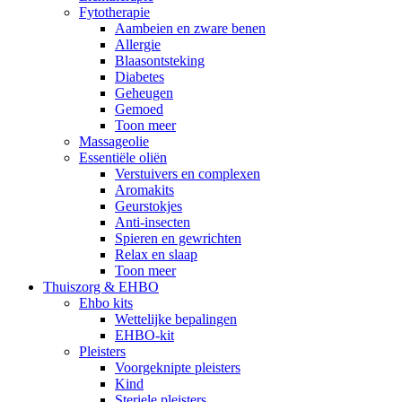
Fytotherapie
Aambeien en zware benen
Allergie
Blaasontsteking
Diabetes
Geheugen
Gemoed
Toon meer
Massageolie
Essentiële oliën
Verstuivers en complexen
Aromakits
Geurstokjes
Anti-insecten
Spieren en gewrichten
Relax en slaap
Toon meer
Thuiszorg & EHBO
Ehbo kits
Wettelijke bepalingen
EHBO-kit
Pleisters
Voorgeknipte pleisters
Kind
Steriele pleisters