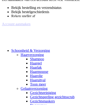
Bekijk bestelling en verzendstatus
Bekijk bestelgeschiedenis
Reken sneller af
Account aanmaken
Schoonheid & Verzorging
Haarverzorging
Shampoo
Haargel
Haarlak
Haarmousse
Haarolie
Haaruitval
Toon meer
Gelaatsverzorging
Gezichtsreiniging
Gezichtspeeling gezichtsscrub
Gezichtsmaskers