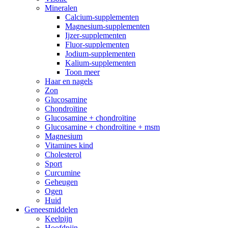
Mineralen
Calcium-supplementen
Magnesium-supplementen
Ijzer-supplementen
Fluor-supplementen
Jodium-supplementen
Kalium-supplementen
Toon meer
Haar en nagels
Zon
Glucosamine
Chondroïtine
Glucosamine + chondroïtine
Glucosamine + chondroïtine + msm
Magnesium
Vitamines kind
Cholesterol
Sport
Curcumine
Geheugen
Ogen
Huid
Geneesmiddelen
Keelpijn
Hoofdpijn