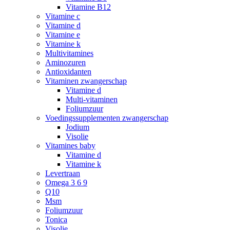
Vitamine B12
Vitamine c
Vitamine d
Vitamine e
Vitamine k
Multivitamines
Aminozuren
Antioxidanten
Vitaminen zwangerschap
Vitamine d
Multi-vitaminen
Foliumzuur
Voedingssupplementen zwangerschap
Jodium
Visolie
Vitamines baby
Vitamine d
Vitamine k
Levertraan
Omega 3 6 9
Q10
Msm
Foliumzuur
Tonica
Visolie