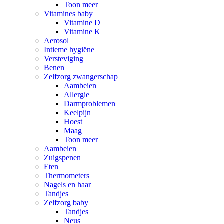
Toon meer
Vitamines baby
Vitamine D
Vitamine K
Aerosol
Intieme hygiëne
Versteviging
Benen
Zelfzorg zwangerschap
Aambeien
Allergie
Darmproblemen
Keelpijn
Hoest
Maag
Toon meer
Aambeien
Zuigspenen
Eten
Thermometers
Nagels en haar
Tandjes
Zelfzorg baby
Tandjes
Neus