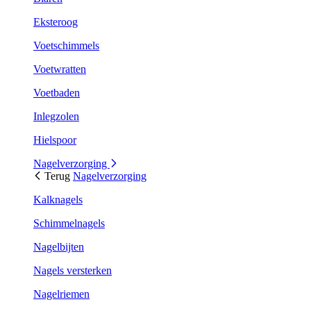
Eksteroog
Voetschimmels
Voetwratten
Voetbaden
Inlegzolen
Hielspoor
Nagelverzorging
Terug
Nagelverzorging
Kalknagels
Schimmelnagels
Nagelbijten
Nagels versterken
Nagelriemen