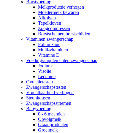
Borstvoeding
Melkproductie verhogen
Moedermelk bewaren
Afkolven
Tepelkloven
Zoogcompressen
Borstschelpen borstschilden
Vitaminen zwangerschap
Foliumzuur
Multi-vitaminen
Vitamine D
Voedingssupplementen zwangerschap
Jodium
Visolie
Lecithine
Ovulatietesten
Zwangerschapstesten
Vruchtbaarheid verhogen
Steunkousen
Zwangerschapsstriemen
Babyvoeding
0 - 6 maanden
Opvolgmelk
Graanproducten
Groeimelk