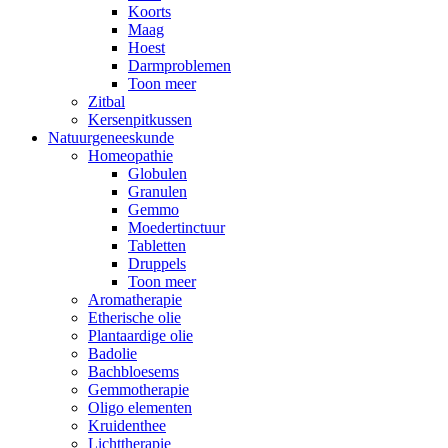
Koorts
Maag
Hoest
Darmproblemen
Toon meer
Zitbal
Kersenpitkussen
Natuurgeneeskunde
Homeopathie
Globulen
Granulen
Gemmo
Moedertinctuur
Tabletten
Druppels
Toon meer
Aromatherapie
Etherische olie
Plantaardige olie
Badolie
Bachbloesems
Gemmotherapie
Oligo elementen
Kruidenthee
Lichttherapie