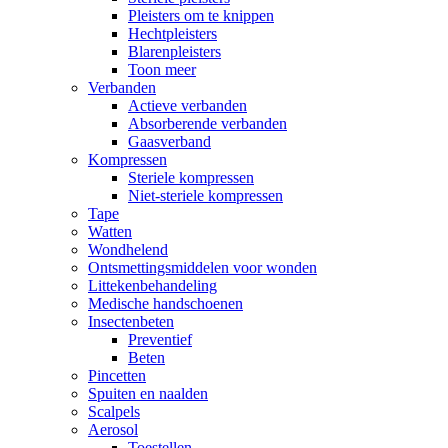
Pleisters om te knippen
Hechtpleisters
Blarenpleisters
Toon meer
Verbanden
Actieve verbanden
Absorberende verbanden
Gaasverband
Kompressen
Steriele kompressen
Niet-steriele kompressen
Tape
Watten
Wondhelend
Ontsmettingsmiddelen voor wonden
Littekenbehandeling
Medische handschoenen
Insectenbeten
Preventief
Beten
Pincetten
Spuiten en naalden
Scalpels
Aerosol
Toestellen