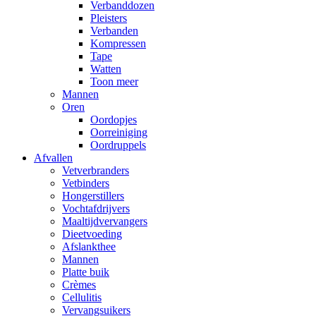
Verbanddozen
Pleisters
Verbanden
Kompressen
Tape
Watten
Toon meer
Mannen
Oren
Oordopjes
Oorreiniging
Oordruppels
Afvallen
Vetverbranders
Vetbinders
Hongerstillers
Vochtafdrijvers
Maaltijdvervangers
Dieetvoeding
Afslankthee
Mannen
Platte buik
Crèmes
Cellulitis
Vervangsuikers