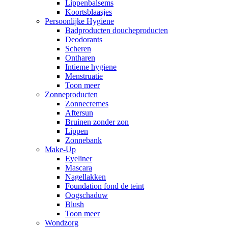
Lippenbalsems
Koortsblaasjes
Persoonlijke Hygiene
Badproducten doucheproducten
Deodorants
Scheren
Ontharen
Intieme hygiene
Menstruatie
Toon meer
Zonneproducten
Zonnecremes
Aftersun
Bruinen zonder zon
Lippen
Zonnebank
Make-Up
Eyeliner
Mascara
Nagellakken
Foundation fond de teint
Oogschaduw
Blush
Toon meer
Wondzorg