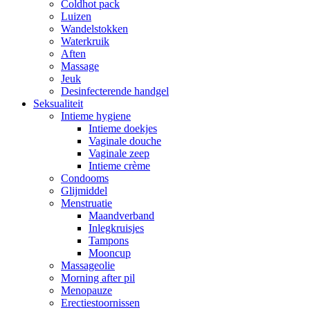
Coldhot pack
Luizen
Wandelstokken
Waterkruik
Aften
Massage
Jeuk
Desinfecterende handgel
Seksualiteit
Intieme hygiene
Intieme doekjes
Vaginale douche
Vaginale zeep
Intieme crème
Condooms
Glijmiddel
Menstruatie
Maandverband
Inlegkruisjes
Tampons
Mooncup
Massageolie
Morning after pil
Menopauze
Erectiestoornissen