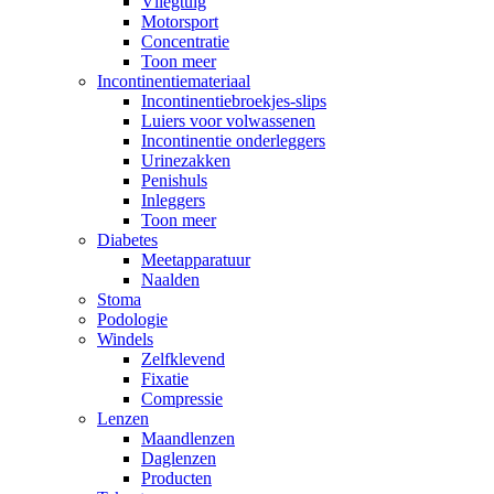
Vliegtuig
Motorsport
Concentratie
Toon meer
Incontinentiemateriaal
Incontinentiebroekjes-slips
Luiers voor volwassenen
Incontinentie onderleggers
Urinezakken
Penishuls
Inleggers
Toon meer
Diabetes
Meetapparatuur
Naalden
Stoma
Podologie
Windels
Zelfklevend
Fixatie
Compressie
Lenzen
Maandlenzen
Daglenzen
Producten