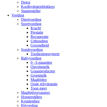
Detox
Koolhydratenblokkers
Stappenteller
Voeding
Dieetvoeding
Sportvoeding
Kracht
Prestatie
Recuperatie
Uithouding
Gezondheid
Sondevoeding
Toedieningssyteem
Babyvoeding
0 - 6 maanden
Opvolgmelk
Graanproducten
Groeimelk
Maaltijden
Orale rehydratatie
Toon meer
Maaltijdvervangers
Hongerstillers
Kruidenthee
Bijvoeding