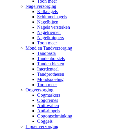
Toon meer
Nagelverzorging
Kalknagels
Schimmelnagels
Nagelbijten
Nagels versterken
Nagelriemen
Nagelknippers
Toon meer
Mond en Tandverzorging
Tandpasta
Tandenborstels
Tanden bleken
Interdentaal
Tandprothesen
Mondspoeling
Toon meer
Oogverzorging
Oogmaskers
Oogcremes
Anti-wallen
Anti-rimpels
Oogontschminking
Ooggels
Lippenverzorging