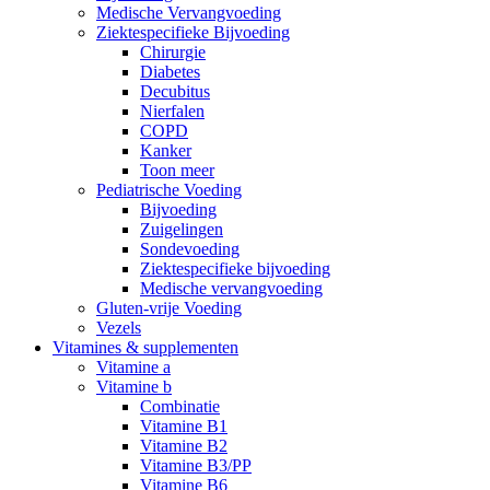
Medische Vervangvoeding
Ziektespecifieke Bijvoeding
Chirurgie
Diabetes
Decubitus
Nierfalen
COPD
Kanker
Toon meer
Pediatrische Voeding
Bijvoeding
Zuigelingen
Sondevoeding
Ziektespecifieke bijvoeding
Medische vervangvoeding
Gluten-vrije Voeding
Vezels
Vitamines & supplementen
Vitamine a
Vitamine b
Combinatie
Vitamine B1
Vitamine B2
Vitamine B3/PP
Vitamine B6