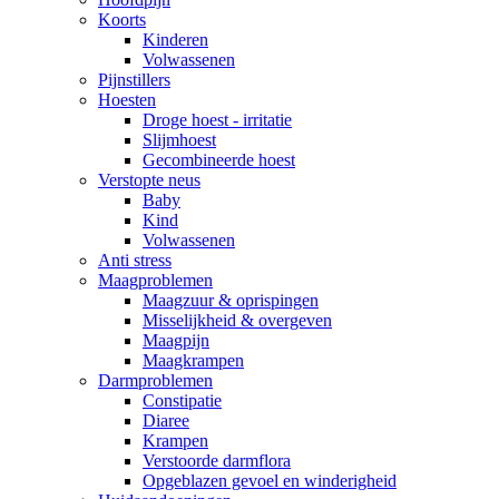
Koorts
Kinderen
Volwassenen
Pijnstillers
Hoesten
Droge hoest - irritatie
Slijmhoest
Gecombineerde hoest
Verstopte neus
Baby
Kind
Volwassenen
Anti stress
Maagproblemen
Maagzuur & oprispingen
Misselijkheid & overgeven
Maagpijn
Maagkrampen
Darmproblemen
Constipatie
Diaree
Krampen
Verstoorde darmflora
Opgeblazen gevoel en winderigheid