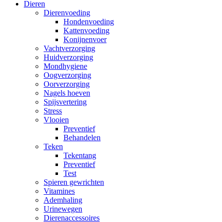
Dieren
Dierenvoeding
Hondenvoeding
Kattenvoeding
Konijnenvoer
Vachtverzorging
Huidverzorging
Mondhygiene
Oogverzorging
Oorverzorging
Nagels hoeven
Spijsvertering
Stress
Vlooien
Preventief
Behandelen
Teken
Tekentang
Preventief
Test
Spieren gewrichten
Vitamines
Ademhaling
Urinewegen
Dierenaccessoires