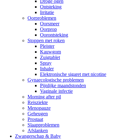
Droge ogen
Ontsteking
Irritatie
Oorproblemen
Oorsmeer
Oorprop
Oorontsteking
Stoppen met roken
Pleister
Kauwgom
Zuigtablet
Spray
Inhaler
Elektronische sigaret met nicotine
Gynaecologische problemen
Pijnlijke maandstonden
Vaginale infectie
Morning after pil
Reisziekte
Menopauze
Geheugen
Prostaat
Slaapproblemen
Afslanken
Zwangerschap & Baby