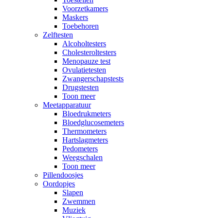
Voorzetkamers
Maskers
Toebehoren
Zelftesten
Alcoholtesters
Cholesteroltesters
Menopauze test
Ovulatietesten
Zwangerschapstests
Drugstesten
Toon meer
Meetapparatuur
Bloedrukmeters
Bloedglucosemeters
Thermometers
Hartslagmeters
Pedometers
Weegschalen
Toon meer
Pillendoosjes
Oordopjes
Slapen
Zwemmen
Muziek