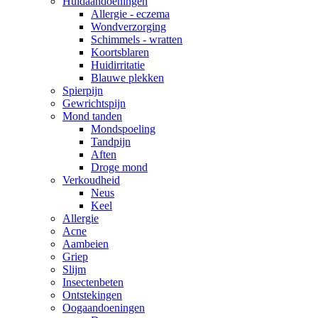
Huidaandoeningen
Allergie - eczema
Wondverzorging
Schimmels - wratten
Koortsblaren
Huidirritatie
Blauwe plekken
Spierpijn
Gewrichtspijn
Mond tanden
Mondspoeling
Tandpijn
Aften
Droge mond
Verkoudheid
Neus
Keel
Allergie
Acne
Aambeien
Griep
Slijm
Insectenbeten
Ontstekingen
Oogaandoeningen