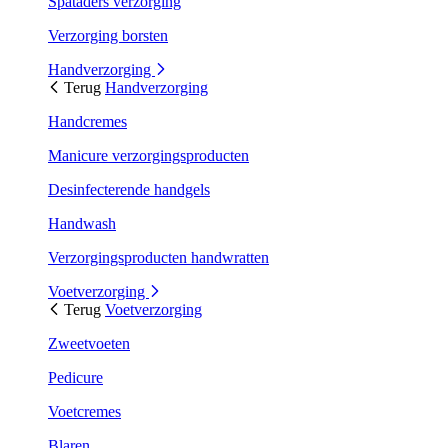
Spataders verzorging
Verzorging borsten
Handverzorging
Terug
Handverzorging
Handcremes
Manicure verzorgingsproducten
Desinfecterende handgels
Handwash
Verzorgingsproducten handwratten
Voetverzorging
Terug
Voetverzorging
Zweetvoeten
Pedicure
Voetcremes
Blaren