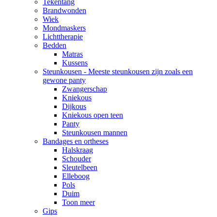
Tekentang
Brandwonden
Wiek
Mondmaskers
Lichttherapie
Bedden
Matras
Kussens
Steunkousen - Meeste steunkousen zijn zoals een
gewone panty
Zwangerschap
Kniekous
Dijkous
Kniekous open teen
Panty
Steunkousen mannen
Bandages en ortheses
Halskraag
Schouder
Sleutelbeen
Elleboog
Pols
Duim
Toon meer
Gips