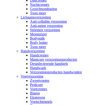
Dagcremes
Nachtcremes
Gezichtsontharing
Toon meer
Lichaamsverzorging
Anti-cellulitis verzorging
Anti-aging verzorging
Striemen verzorging
Moisturizer
Bodymilk
Body butter
Toon meer
Handverzorging
Handcremes
Manicure verzorgingsproducten
Desinfecterende handgels
Handwash
Verzorgingsproducten handwratten
Voetverzorging
Zweetvoeten
Pedicure
Voetcremes
Blaren
Eksteroog
Voetschimmels