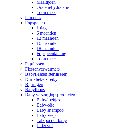
Maaltijden
Orale rehydratatie
Toon meer
Pampers
Fopspenen
1 dag
6 maanden
12 maanden
16 maanden
18 maanden
Fopspeenketting
Toon meer
Papflessen
Flessenverwarmers
Babyflessen steriliseren
Drinkbekers baby
Bijtringen
Babyfoons
Baby verzorgingsproducten
Babydoekjes
Baby-olie
Baby shampoo
Baby zeep
Talkpoeder baby
Luierzalf