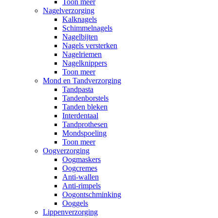
Toon meer
Nagelverzorging
Kalknagels
Schimmelnagels
Nagelbijten
Nagels versterken
Nagelriemen
Nagelknippers
Toon meer
Mond en Tandverzorging
Tandpasta
Tandenborstels
Tanden bleken
Interdentaal
Tandprothesen
Mondspoeling
Toon meer
Oogverzorging
Oogmaskers
Oogcremes
Anti-wallen
Anti-rimpels
Oogontschminking
Ooggels
Lippenverzorging