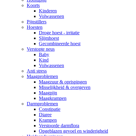
Koorts
Kinderen
Volwassenen
Pijnstillers
Hoesten
Droge hoest - irritatie
Slijmhoest
Gecombineerde hoest
Verstopte neus
Baby
Kind
Volwassenen
Anti stress
Maagproblemen
Maagzuur & oprispingen
Misselijkheid & overgeven
Maagpijn
Maagkrampen
Darmproblemen
Constipatie
Diaree
Krampen
Verstoorde darmflora
Opgeblazen gevoel en winderigheid