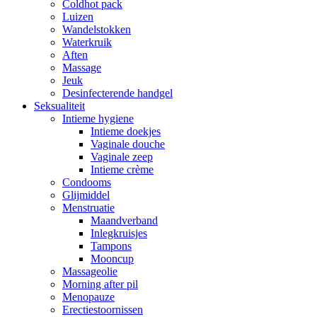
Coldhot pack
Luizen
Wandelstokken
Waterkruik
Aften
Massage
Jeuk
Desinfecterende handgel
Seksualiteit
Intieme hygiene
Intieme doekjes
Vaginale douche
Vaginale zeep
Intieme crème
Condooms
Glijmiddel
Menstruatie
Maandverband
Inlegkruisjes
Tampons
Mooncup
Massageolie
Morning after pil
Menopauze
Erectiestoornissen