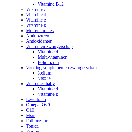
Vitamine B12
Vitamine c
Vitamine d
Vitamine e
Vitamine k
Multivitamines
Aminozuren
Antioxidanten
Vitaminen zwangerschap
Vitamine d
Multi-vitaminen
Foliumzuur
Voedingssupplementen zwangerschap
Jodium
Visolie
Vitamines baby
Vitamine d
Vitamine k
Levertraan
Omega 3 6 9
Q10
Msm
Foliumzuur
Tonica
Visolie