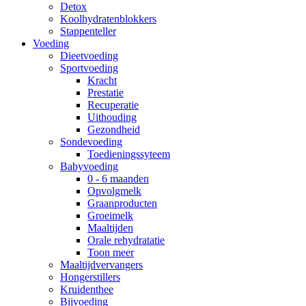
Detox
Koolhydratenblokkers
Stappenteller
Voeding
Dieetvoeding
Sportvoeding
Kracht
Prestatie
Recuperatie
Uithouding
Gezondheid
Sondevoeding
Toedieningssyteem
Babyvoeding
0 - 6 maanden
Opvolgmelk
Graanproducten
Groeimelk
Maaltijden
Orale rehydratatie
Toon meer
Maaltijdvervangers
Hongerstillers
Kruidenthee
Bijvoeding