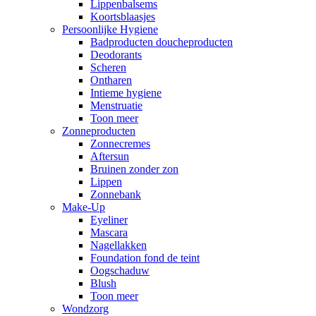
Lippenbalsems
Koortsblaasjes
Persoonlijke Hygiene
Badproducten doucheproducten
Deodorants
Scheren
Ontharen
Intieme hygiene
Menstruatie
Toon meer
Zonneproducten
Zonnecremes
Aftersun
Bruinen zonder zon
Lippen
Zonnebank
Make-Up
Eyeliner
Mascara
Nagellakken
Foundation fond de teint
Oogschaduw
Blush
Toon meer
Wondzorg