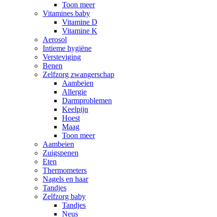
Toon meer
Vitamines baby
Vitamine D
Vitamine K
Aerosol
Intieme hygiëne
Versteviging
Benen
Zelfzorg zwangerschap
Aambeien
Allergie
Darmproblemen
Keelpijn
Hoest
Maag
Toon meer
Aambeien
Zuigspenen
Eten
Thermometers
Nagels en haar
Tandjes
Zelfzorg baby
Tandjes
Neus