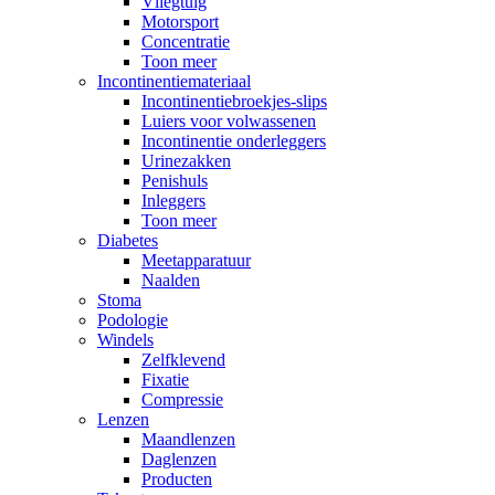
Vliegtuig
Motorsport
Concentratie
Toon meer
Incontinentiemateriaal
Incontinentiebroekjes-slips
Luiers voor volwassenen
Incontinentie onderleggers
Urinezakken
Penishuls
Inleggers
Toon meer
Diabetes
Meetapparatuur
Naalden
Stoma
Podologie
Windels
Zelfklevend
Fixatie
Compressie
Lenzen
Maandlenzen
Daglenzen
Producten