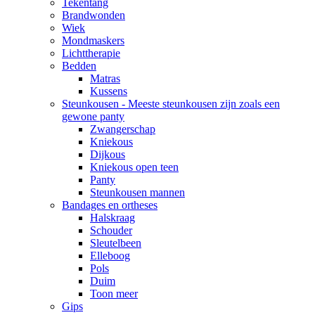
Tekentang
Brandwonden
Wiek
Mondmaskers
Lichttherapie
Bedden
Matras
Kussens
Steunkousen - Meeste steunkousen zijn zoals een
gewone panty
Zwangerschap
Kniekous
Dijkous
Kniekous open teen
Panty
Steunkousen mannen
Bandages en ortheses
Halskraag
Schouder
Sleutelbeen
Elleboog
Pols
Duim
Toon meer
Gips