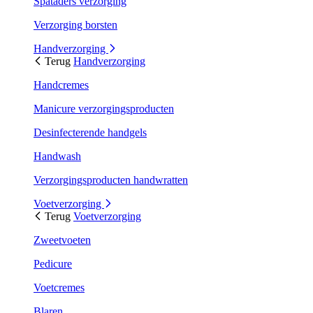
Spataders verzorging
Verzorging borsten
Handverzorging
Terug
Handverzorging
Handcremes
Manicure verzorgingsproducten
Desinfecterende handgels
Handwash
Verzorgingsproducten handwratten
Voetverzorging
Terug
Voetverzorging
Zweetvoeten
Pedicure
Voetcremes
Blaren