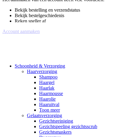
Bekijk bestelling en verzendstatus
Bekijk bestelgeschiedenis
Reken sneller af
Account aanmaken
Schoonheid & Verzorging
Haarverzorging
Shampoo
Haargel
Haarlak
Haarmousse
Haarolie
Haaruitval
Toon meer
Gelaatsverzorging
Gezichtsreiniging
Gezichtspeeling gezichtsscrub
Gezichtsmaskers