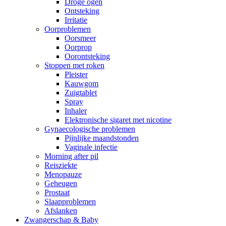
Droge ogen
Ontsteking
Irritatie
Oorproblemen
Oorsmeer
Oorprop
Oorontsteking
Stoppen met roken
Pleister
Kauwgom
Zuigtablet
Spray
Inhaler
Elektronische sigaret met nicotine
Gynaecologische problemen
Pijnlijke maandstonden
Vaginale infectie
Morning after pil
Reisziekte
Menopauze
Geheugen
Prostaat
Slaapproblemen
Afslanken
Zwangerschap & Baby