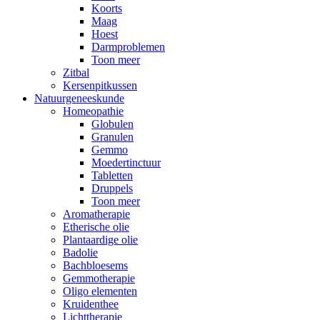
Koorts
Maag
Hoest
Darmproblemen
Toon meer
Zitbal
Kersenpitkussen
Natuurgeneeskunde
Homeopathie
Globulen
Granulen
Gemmo
Moedertinctuur
Tabletten
Druppels
Toon meer
Aromatherapie
Etherische olie
Plantaardige olie
Badolie
Bachbloesems
Gemmotherapie
Oligo elementen
Kruidenthee
Lichttherapie