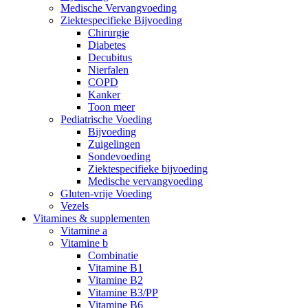
Medische Vervangvoeding
Ziektespecifieke Bijvoeding
Chirurgie
Diabetes
Decubitus
Nierfalen
COPD
Kanker
Toon meer
Pediatrische Voeding
Bijvoeding
Zuigelingen
Sondevoeding
Ziektespecifieke bijvoeding
Medische vervangvoeding
Gluten-vrije Voeding
Vezels
Vitamines & supplementen
Vitamine a
Vitamine b
Combinatie
Vitamine B1
Vitamine B2
Vitamine B3/PP
Vitamine B6