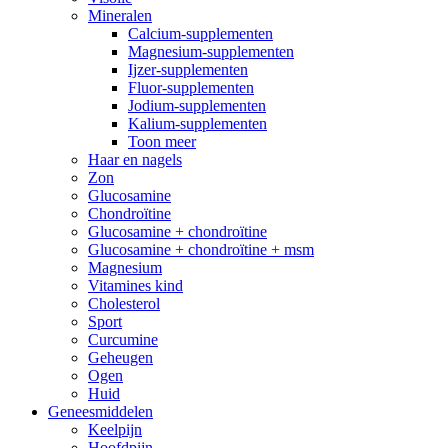
Mineralen
Calcium-supplementen
Magnesium-supplementen
Ijzer-supplementen
Fluor-supplementen
Jodium-supplementen
Kalium-supplementen
Toon meer
Haar en nagels
Zon
Glucosamine
Chondroïtine
Glucosamine + chondroïtine
Glucosamine + chondroïtine + msm
Magnesium
Vitamines kind
Cholesterol
Sport
Curcumine
Geheugen
Ogen
Huid
Geneesmiddelen
Keelpijn
Hoofdpijn