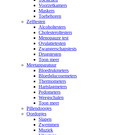
Voorzetkamers
Maskers
Toebehoren
Zelftesten
Alcoholtesters
Cholesteroltesters
Menopauze test
Ovulatietesten
Zwangerschapstests
Drugstesten
Toon meer
Meetapparatuur
Bloedrukmeters
Bloedglucosemeters
Thermometers
Hartslagmeters
Pedometers
Weegschalen
Toon meer
Pillendoosjes
Oordopjes
Slapen
Zwemmen
Muziek