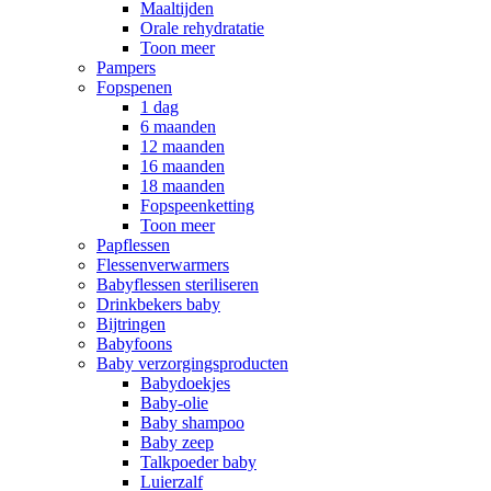
Maaltijden
Orale rehydratatie
Toon meer
Pampers
Fopspenen
1 dag
6 maanden
12 maanden
16 maanden
18 maanden
Fopspeenketting
Toon meer
Papflessen
Flessenverwarmers
Babyflessen steriliseren
Drinkbekers baby
Bijtringen
Babyfoons
Baby verzorgingsproducten
Babydoekjes
Baby-olie
Baby shampoo
Baby zeep
Talkpoeder baby
Luierzalf