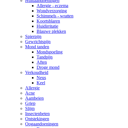
Huidaandoeningen
Allergie - eczema
Wondverzorging
Schimmels - wratten
Koortsblaren
Huidirritatie
Blauwe plekken
Spierpijn
Gewrichtspijn
Mond tanden
Mondspoeling
Tandpijn
Aften
Droge mond
Verkoudheid
Neus
Keel
Allergie
Acne
Aambeien
Griep
Slijm
Insectenbeten
Ontstekingen
Oogaandoeningen