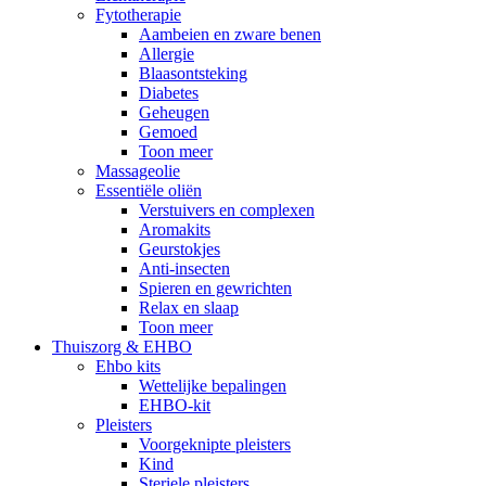
Fytotherapie
Aambeien en zware benen
Allergie
Blaasontsteking
Diabetes
Geheugen
Gemoed
Toon meer
Massageolie
Essentiële oliën
Verstuivers en complexen
Aromakits
Geurstokjes
Anti-insecten
Spieren en gewrichten
Relax en slaap
Toon meer
Thuiszorg & EHBO
Ehbo kits
Wettelijke bepalingen
EHBO-kit
Pleisters
Voorgeknipte pleisters
Kind
Steriele pleisters