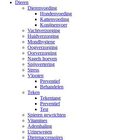
Dieren
Dierenvoeding
Hondenvoeding
Kattenvoeding
Konijnenvoer
Vachtverzorging
Huidverzorging
Mondhygiene
Oogverzorging
Oorverzorging
Nagels hoeven
Spijsvertering
Stress
Vlooien
Preventief
Behandelen
Teken
Tekentang
Preventief
Test
Spieren gewrichten
Vitamines
Ademhaling
Urinewegen
Dierenaccessoires