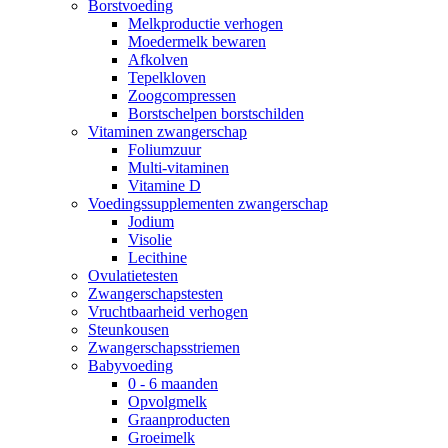
Borstvoeding
Melkproductie verhogen
Moedermelk bewaren
Afkolven
Tepelkloven
Zoogcompressen
Borstschelpen borstschilden
Vitaminen zwangerschap
Foliumzuur
Multi-vitaminen
Vitamine D
Voedingssupplementen zwangerschap
Jodium
Visolie
Lecithine
Ovulatietesten
Zwangerschapstesten
Vruchtbaarheid verhogen
Steunkousen
Zwangerschapsstriemen
Babyvoeding
0 - 6 maanden
Opvolgmelk
Graanproducten
Groeimelk