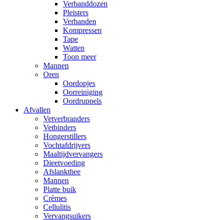
Verbanddozen
Pleisters
Verbanden
Kompressen
Tape
Watten
Toon meer
Mannen
Oren
Oordopjes
Oorreiniging
Oordruppels
Afvallen
Vetverbranders
Vetbinders
Hongerstillers
Vochtafdrijvers
Maaltijdvervangers
Dieetvoeding
Afslankthee
Mannen
Platte buik
Crèmes
Cellulitis
Vervangsuikers