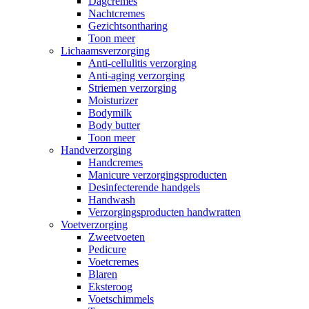
Dagcremes
Nachtcremes
Gezichtsontharing
Toon meer
Lichaamsverzorging
Anti-cellulitis verzorging
Anti-aging verzorging
Striemen verzorging
Moisturizer
Bodymilk
Body butter
Toon meer
Handverzorging
Handcremes
Manicure verzorgingsproducten
Desinfecterende handgels
Handwash
Verzorgingsproducten handwratten
Voetverzorging
Zweetvoeten
Pedicure
Voetcremes
Blaren
Eksteroog
Voetschimmels