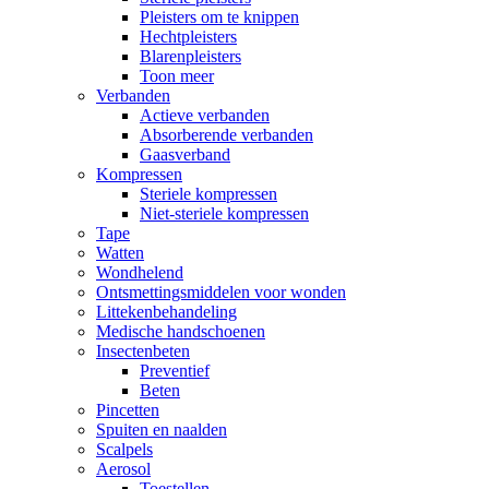
Pleisters om te knippen
Hechtpleisters
Blarenpleisters
Toon meer
Verbanden
Actieve verbanden
Absorberende verbanden
Gaasverband
Kompressen
Steriele kompressen
Niet-steriele kompressen
Tape
Watten
Wondhelend
Ontsmettingsmiddelen voor wonden
Littekenbehandeling
Medische handschoenen
Insectenbeten
Preventief
Beten
Pincetten
Spuiten en naalden
Scalpels
Aerosol
Toestellen