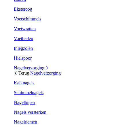
Eksteroog
Voetschimmels
Voetwratten
Voetbaden
Inlegzolen
Hielspoor
Nagelverzorging
Terug
Nagelverzorging
Kalknagels
Schimmelnagels
Nagelbijten
Nagels versterken
Nagelriemen