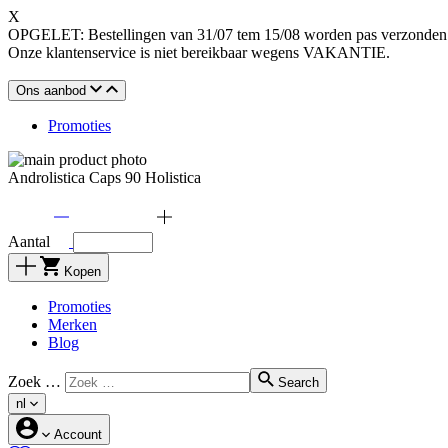
X
OPGELET: Bestellingen van 31/07 tem 15/08 worden pas verzonden o
Onze klantenservice is niet bereikbaar wegens VAKANTIE.
Ons aanbod
Promoties
Androlistica Caps 90 Holistica
Aantal
Kopen
Promoties
Merken
Blog
Zoek …
Search
nl
Account