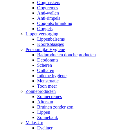
Oogmaskers
Oogcremes
Anti-wallen
Anti-rimpels
Oogontschminking
Ooggels
Lippenverzorging
Lippenbalsems
Koortsblaasjes
Persoonlijke Hygiene
Badproducten doucheproducten
Deodorants
Scheren
Ontharen
Intieme hygiene
Menstruatie
Toon meer
Zonneproducten
Zonnecremes
Aftersun
Bruinen zonder zon
Lippen
Zonnebank
Make-Up
Eyeliner