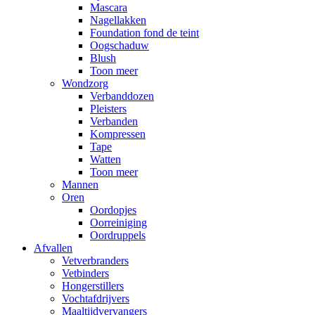
Mascara
Nagellakken
Foundation fond de teint
Oogschaduw
Blush
Toon meer
Wondzorg
Verbanddozen
Pleisters
Verbanden
Kompressen
Tape
Watten
Toon meer
Mannen
Oren
Oordopjes
Oorreiniging
Oordruppels
Afvallen
Vetverbranders
Vetbinders
Hongerstillers
Vochtafdrijvers
Maaltijdvervangers