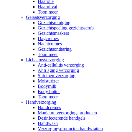
Haarolie
Haaruitval
Toon meer
Gelaatsverzorging
Gezichtsreiniging
Gezichtspeeling gezichtsscrub
Gezichtsmaskers
Dagcremes
Nachtcremes
Gezichtsontharing
Toon meer
Lichaamsverzorging
Anti-cellulitis verzorging
Anti-aging verzorging
Striemen verzorging
Moisturizer
Bodymilk
Body butter
Toon meer
Handverzorging
Handcremes
Manicure verzorgingsproducten
Desinfecterende handgels
Handwash
Verzorgingsproducten handwratten