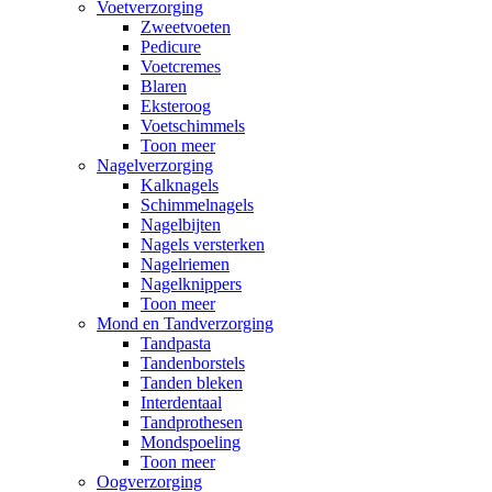
Voetverzorging
Zweetvoeten
Pedicure
Voetcremes
Blaren
Eksteroog
Voetschimmels
Toon meer
Nagelverzorging
Kalknagels
Schimmelnagels
Nagelbijten
Nagels versterken
Nagelriemen
Nagelknippers
Toon meer
Mond en Tandverzorging
Tandpasta
Tandenborstels
Tanden bleken
Interdentaal
Tandprothesen
Mondspoeling
Toon meer
Oogverzorging