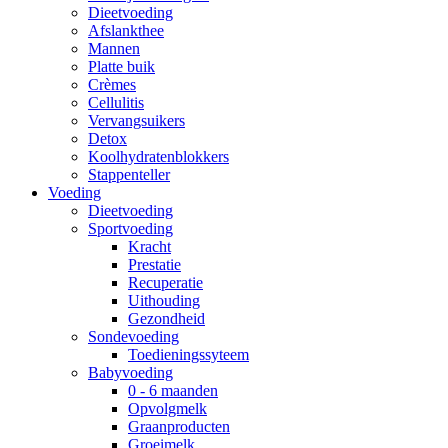
Dieetvoeding
Afslankthee
Mannen
Platte buik
Crèmes
Cellulitis
Vervangsuikers
Detox
Koolhydratenblokkers
Stappenteller
Voeding
Dieetvoeding
Sportvoeding
Kracht
Prestatie
Recuperatie
Uithouding
Gezondheid
Sondevoeding
Toedieningssyteem
Babyvoeding
0 - 6 maanden
Opvolgmelk
Graanproducten
Groeimelk