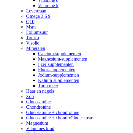
Vitamine d
Vitamine k
Levertraan
Omega 3 6 9
Q10
Msm
Foliumzuur
Tonica
Visolie
Mineralen
Calcium-supplementen
Magnesium-supplementen
Ijzer-supplementen
Fluor-supplementen
Jodium-supplementen
Kalium-supplementen
Toon meer
Haar en nagels
Zon
Glucosamine
Chondroïtine
Glucosamine + chondroïtine
Glucosamine + chondroïtine + msm
Magnesium
Vitamines kind