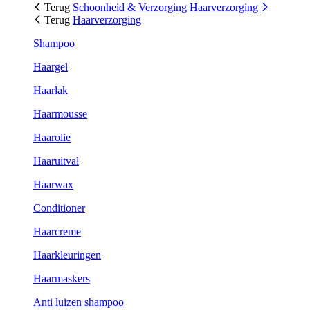
Terug
Schoonheid & Verzorging
Haarverzorging
Terug
Haarverzorging
Shampoo
Haargel
Haarlak
Haarmousse
Haarolie
Haaruitval
Haarwax
Conditioner
Haarcreme
Haarkleuringen
Haarmaskers
Anti luizen shampoo