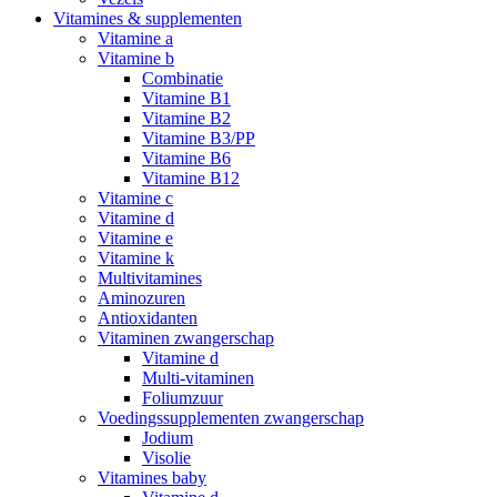
Vitamines & supplementen
Vitamine a
Vitamine b
Combinatie
Vitamine B1
Vitamine B2
Vitamine B3/PP
Vitamine B6
Vitamine B12
Vitamine c
Vitamine d
Vitamine e
Vitamine k
Multivitamines
Aminozuren
Antioxidanten
Vitaminen zwangerschap
Vitamine d
Multi-vitaminen
Foliumzuur
Voedingssupplementen zwangerschap
Jodium
Visolie
Vitamines baby