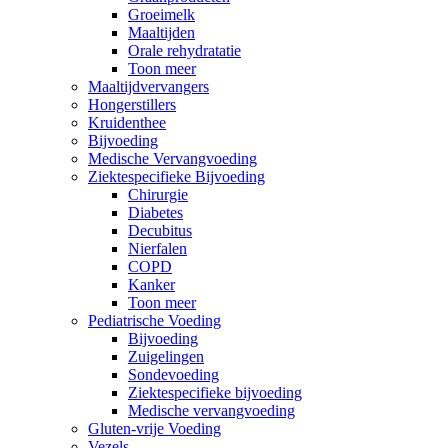
Groeimelk
Maaltijden
Orale rehydratatie
Toon meer
Maaltijdvervangers
Hongerstillers
Kruidenthee
Bijvoeding
Medische Vervangvoeding
Ziektespecifieke Bijvoeding
Chirurgie
Diabetes
Decubitus
Nierfalen
COPD
Kanker
Toon meer
Pediatrische Voeding
Bijvoeding
Zuigelingen
Sondevoeding
Ziektespecifieke bijvoeding
Medische vervangvoeding
Gluten-vrije Voeding
Vezels