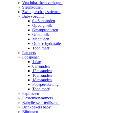
Vruchtbaarheid verhogen
Steunkousen
Zwangerschapsstriemen
Babyvoeding
0 - 6 maanden
Opvolgmelk
Graanproducten
Groeimelk
Maaltijden
Orale rehydratatie
Toon meer
Pampers
Fopspenen
1 dag
6 maanden
12 maanden
16 maanden
18 maanden
Fopspeenketting
Toon meer
Papflessen
Flessenverwarmers
Babyflessen steriliseren
Drinkbekers baby
Bijtringen