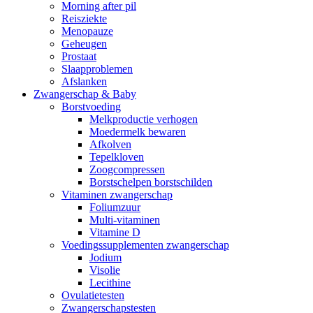
Morning after pil
Reisziekte
Menopauze
Geheugen
Prostaat
Slaapproblemen
Afslanken
Zwangerschap & Baby
Borstvoeding
Melkproductie verhogen
Moedermelk bewaren
Afkolven
Tepelkloven
Zoogcompressen
Borstschelpen borstschilden
Vitaminen zwangerschap
Foliumzuur
Multi-vitaminen
Vitamine D
Voedingssupplementen zwangerschap
Jodium
Visolie
Lecithine
Ovulatietesten
Zwangerschapstesten