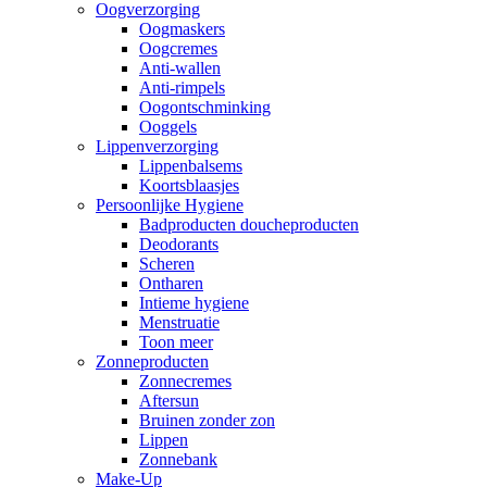
Oogverzorging
Oogmaskers
Oogcremes
Anti-wallen
Anti-rimpels
Oogontschminking
Ooggels
Lippenverzorging
Lippenbalsems
Koortsblaasjes
Persoonlijke Hygiene
Badproducten doucheproducten
Deodorants
Scheren
Ontharen
Intieme hygiene
Menstruatie
Toon meer
Zonneproducten
Zonnecremes
Aftersun
Bruinen zonder zon
Lippen
Zonnebank
Make-Up