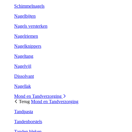
Schimmelnagels
Nagelbijten
Nagels versterken
Nagelriemen
Nagelknippers
Nageltang
Nagelvijl
Dissolvant
Nagellak
Mond en Tandverzorging
Terug
Mond en Tandverzorging
Tandpasta
Tandenborstels
Tanden bleken