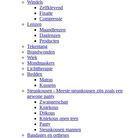
Windels
Zelfklevend
Fixatie
Compressie
Lenzen
Maandlenzen
Daglenzen
Producten
Tekentang
Brandwonden
Wiek
Mondmaskers
Lichttherapie
Bedden
Matras
Kussens
Steunkousen - Meeste steunkousen zijn zoals een
gewone panty
Zwangerschap
Kniekous
Dijkous
Kniekous open teen
Panty
Steunkousen mannen
Bandages en ortheses