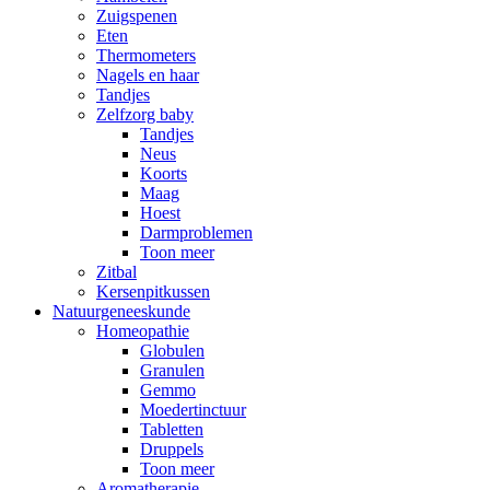
Zuigspenen
Eten
Thermometers
Nagels en haar
Tandjes
Zelfzorg baby
Tandjes
Neus
Koorts
Maag
Hoest
Darmproblemen
Toon meer
Zitbal
Kersenpitkussen
Natuurgeneeskunde
Homeopathie
Globulen
Granulen
Gemmo
Moedertinctuur
Tabletten
Druppels
Toon meer
Aromatherapie