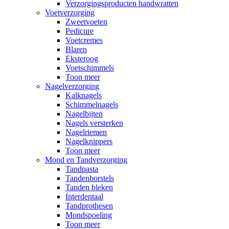
Verzorgingsproducten handwratten
Voetverzorging
Zweetvoeten
Pedicure
Voetcremes
Blaren
Eksteroog
Voetschimmels
Toon meer
Nagelverzorging
Kalknagels
Schimmelnagels
Nagelbijten
Nagels versterken
Nagelriemen
Nagelknippers
Toon meer
Mond en Tandverzorging
Tandpasta
Tandenborstels
Tanden bleken
Interdentaal
Tandprothesen
Mondspoeling
Toon meer