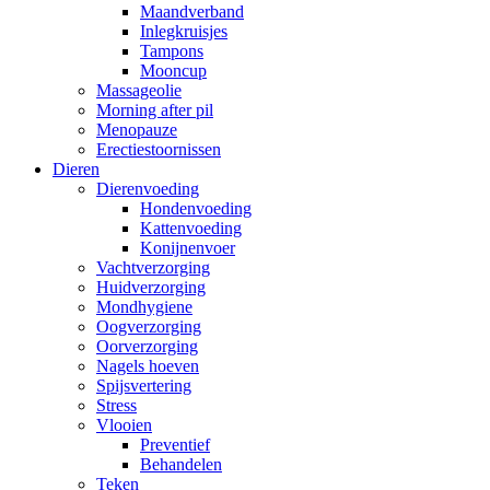
Maandverband
Inlegkruisjes
Tampons
Mooncup
Massageolie
Morning after pil
Menopauze
Erectiestoornissen
Dieren
Dierenvoeding
Hondenvoeding
Kattenvoeding
Konijnenvoer
Vachtverzorging
Huidverzorging
Mondhygiene
Oogverzorging
Oorverzorging
Nagels hoeven
Spijsvertering
Stress
Vlooien
Preventief
Behandelen
Teken