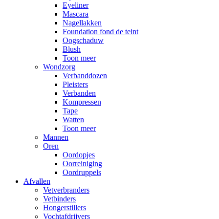
Eyeliner
Mascara
Nagellakken
Foundation fond de teint
Oogschaduw
Blush
Toon meer
Wondzorg
Verbanddozen
Pleisters
Verbanden
Kompressen
Tape
Watten
Toon meer
Mannen
Oren
Oordopjes
Oorreiniging
Oordruppels
Afvallen
Vetverbranders
Vetbinders
Hongerstillers
Vochtafdrijvers