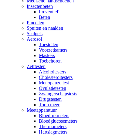
Medische handschoenen
Insectenbeten
Preventief
Beten
Pincetten
Spuiten en naalden
Scalpels
Aerosol
Toestellen
Voorzetkamers
Maskers
Toebehoren
Zelftesten
Alcoholtesters
Cholesteroltesters
Menopauze test
Ovulatietesten
Zwangerschapstests
Drugstesten
Toon meer
Meetapparatuur
Bloedrukmeters
Bloedglucosemeters
Thermometers
Hartslagmeters