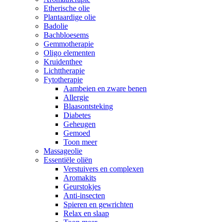
Etherische olie
Plantaardige olie
Badolie
Bachbloesems
Gemmotherapie
Oligo elementen
Kruidenthee
Lichttherapie
Fytotherapie
Aambeien en zware benen
Allergie
Blaasontsteking
Diabetes
Geheugen
Gemoed
Toon meer
Massageolie
Essentiële oliën
Verstuivers en complexen
Aromakits
Geurstokjes
Anti-insecten
Spieren en gewrichten
Relax en slaap