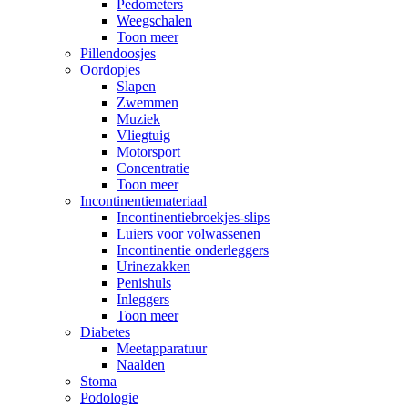
Pedometers
Weegschalen
Toon meer
Pillendoosjes
Oordopjes
Slapen
Zwemmen
Muziek
Vliegtuig
Motorsport
Concentratie
Toon meer
Incontinentiemateriaal
Incontinentiebroekjes-slips
Luiers voor volwassenen
Incontinentie onderleggers
Urinezakken
Penishuls
Inleggers
Toon meer
Diabetes
Meetapparatuur
Naalden
Stoma
Podologie