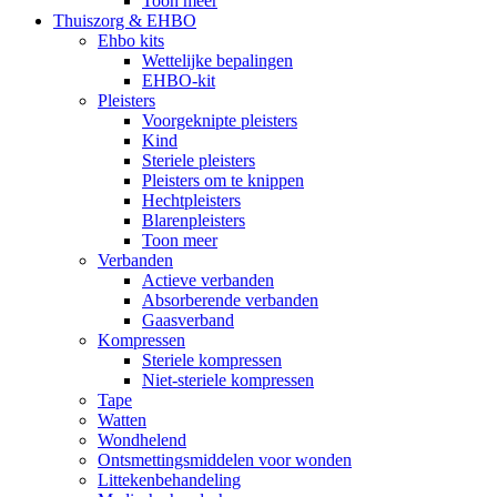
Toon meer
Thuiszorg & EHBO
Ehbo kits
Wettelijke bepalingen
EHBO-kit
Pleisters
Voorgeknipte pleisters
Kind
Steriele pleisters
Pleisters om te knippen
Hechtpleisters
Blarenpleisters
Toon meer
Verbanden
Actieve verbanden
Absorberende verbanden
Gaasverband
Kompressen
Steriele kompressen
Niet-steriele kompressen
Tape
Watten
Wondhelend
Ontsmettingsmiddelen voor wonden
Littekenbehandeling