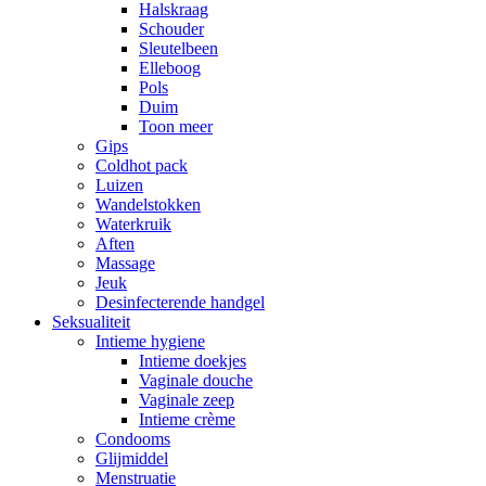
Halskraag
Schouder
Sleutelbeen
Elleboog
Pols
Duim
Toon meer
Gips
Coldhot pack
Luizen
Wandelstokken
Waterkruik
Aften
Massage
Jeuk
Desinfecterende handgel
Seksualiteit
Intieme hygiene
Intieme doekjes
Vaginale douche
Vaginale zeep
Intieme crème
Condooms
Glijmiddel
Menstruatie