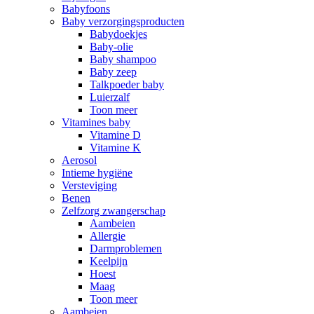
Babyfoons
Baby verzorgingsproducten
Babydoekjes
Baby-olie
Baby shampoo
Baby zeep
Talkpoeder baby
Luierzalf
Toon meer
Vitamines baby
Vitamine D
Vitamine K
Aerosol
Intieme hygiëne
Versteviging
Benen
Zelfzorg zwangerschap
Aambeien
Allergie
Darmproblemen
Keelpijn
Hoest
Maag
Toon meer
Aambeien