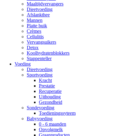
Maaltijdvervangers
Dieetvoeding
Afslankthee
Mannen
Platte buik
Crèmes
Cellulitis
Vervangsuikers
Detox
Koolhydratenblokkers
Stappenteller
Voeding
Dieetvoeding
Sportvoeding
Kracht
Prestatie
Recuperatie
Uithouding
Gezondheid
Sondevoeding
Toedieningssyteem
Babyvoeding
0 - 6 maanden
Opvolgmelk
Graanproducten