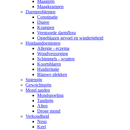
Maagpijn
Maagkrampen
Darmproblemen
Constipatie
Diaree
Krampen
Verstoorde darmflora
Opgeblazen gevoel en winderigheid
Huidaandoeningen
Allergie - eczema
Wondverzorging
Schimmels - wratten
Koortsblaren
Huidirritatie
Blauwe plekken
Spierpijn
Gewrichtspijn
Mond tanden
Mondspoeling
Tandpijn
Aften
Droge mond
Verkoudheid
Neus
Keel