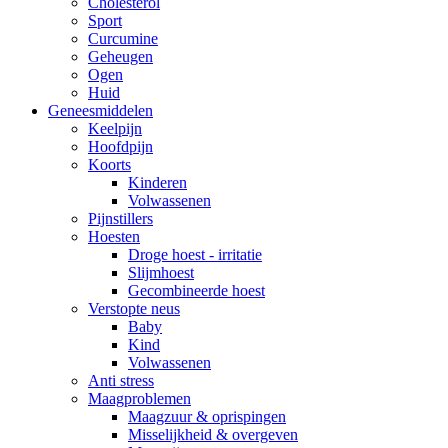
Cholesterol
Sport
Curcumine
Geheugen
Ogen
Huid
Geneesmiddelen
Keelpijn
Hoofdpijn
Koorts
Kinderen
Volwassenen
Pijnstillers
Hoesten
Droge hoest - irritatie
Slijmhoest
Gecombineerde hoest
Verstopte neus
Baby
Kind
Volwassenen
Anti stress
Maagproblemen
Maagzuur & oprispingen
Misselijkheid & overgeven