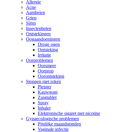
Allergie
Acne
Aambeien
Griep
Slijm
Insectenbeten
Ontstekingen
Oogaandoeningen
Droge ogen
Ontsteking
Irritatie
Oorproblemen
Oorsmeer
Oorprop
Oorontsteking
Stoppen met roken
Pleister
Kauwgom
Zuigtablet
Spray
Inhaler
Elektronische sigaret met nicotine
Gynaecologische problemen
Pijnlijke maandstonden
Vaginale infectie