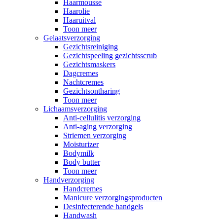
Haarmousse
Haarolie
Haaruitval
Toon meer
Gelaatsverzorging
Gezichtsreiniging
Gezichtspeeling gezichtsscrub
Gezichtsmaskers
Dagcremes
Nachtcremes
Gezichtsontharing
Toon meer
Lichaamsverzorging
Anti-cellulitis verzorging
Anti-aging verzorging
Striemen verzorging
Moisturizer
Bodymilk
Body butter
Toon meer
Handverzorging
Handcremes
Manicure verzorgingsproducten
Desinfecterende handgels
Handwash