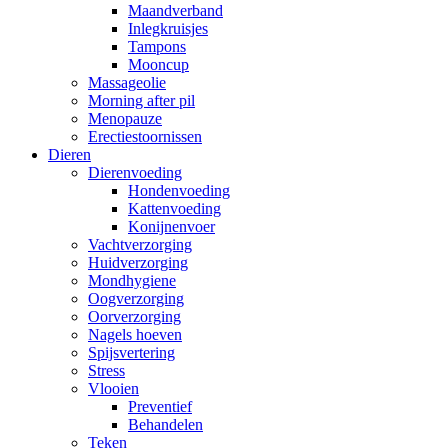
Maandverband
Inlegkruisjes
Tampons
Mooncup
Massageolie
Morning after pil
Menopauze
Erectiestoornissen
Dieren
Dierenvoeding
Hondenvoeding
Kattenvoeding
Konijnenvoer
Vachtverzorging
Huidverzorging
Mondhygiene
Oogverzorging
Oorverzorging
Nagels hoeven
Spijsvertering
Stress
Vlooien
Preventief
Behandelen
Teken