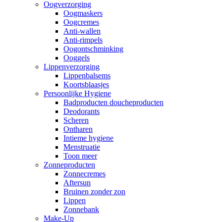
Oogverzorging
Oogmaskers
Oogcremes
Anti-wallen
Anti-rimpels
Oogontschminking
Ooggels
Lippenverzorging
Lippenbalsems
Koortsblaasjes
Persoonlijke Hygiene
Badproducten doucheproducten
Deodorants
Scheren
Ontharen
Intieme hygiene
Menstruatie
Toon meer
Zonneproducten
Zonnecremes
Aftersun
Bruinen zonder zon
Lippen
Zonnebank
Make-Up