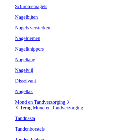
Schimmelnagels
Nagelbijten
Nagels versterken
Nagelriemen
Nagelknippers
Nageltang
Nagelvijl
Dissolvant
Nagellak
Mond en Tandverzorging
Terug
Mond en Tandverzorging
Tandpasta
Tandenborstels
Tanden bleken