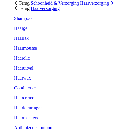
Terug
Schoonheid & Verzorging
Haarverzorging
Terug
Haarverzorging
Shampoo
Haargel
Haarlak
Haarmousse
Haarolie
Haaruitval
Haarwax
Conditioner
Haarcreme
Haarkleuringen
Haarmaskers
Anti luizen shampoo