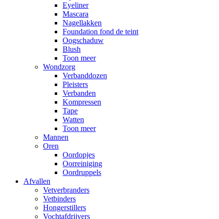
Eyeliner
Mascara
Nagellakken
Foundation fond de teint
Oogschaduw
Blush
Toon meer
Wondzorg
Verbanddozen
Pleisters
Verbanden
Kompressen
Tape
Watten
Toon meer
Mannen
Oren
Oordopjes
Oorreiniging
Oordruppels
Afvallen
Vetverbranders
Vetbinders
Hongerstillers
Vochtafdrijvers