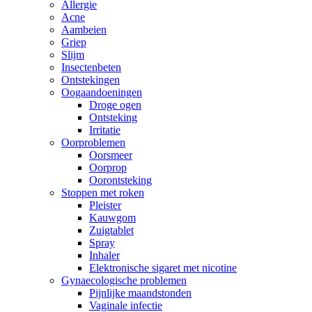
Allergie
Acne
Aambeien
Griep
Slijm
Insectenbeten
Ontstekingen
Oogaandoeningen
Droge ogen
Ontsteking
Irritatie
Oorproblemen
Oorsmeer
Oorprop
Oorontsteking
Stoppen met roken
Pleister
Kauwgom
Zuigtablet
Spray
Inhaler
Elektronische sigaret met nicotine
Gynaecologische problemen
Pijnlijke maandstonden
Vaginale infectie