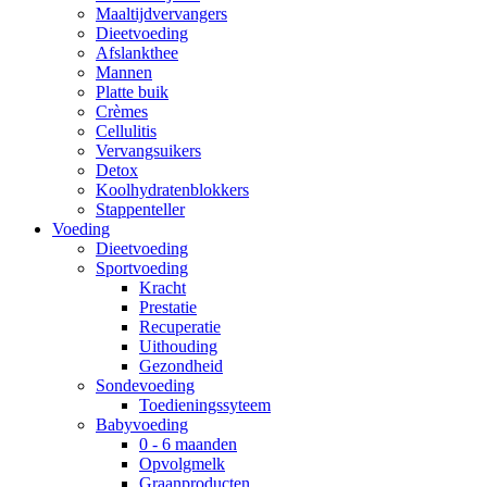
Maaltijdvervangers
Dieetvoeding
Afslankthee
Mannen
Platte buik
Crèmes
Cellulitis
Vervangsuikers
Detox
Koolhydratenblokkers
Stappenteller
Voeding
Dieetvoeding
Sportvoeding
Kracht
Prestatie
Recuperatie
Uithouding
Gezondheid
Sondevoeding
Toedieningssyteem
Babyvoeding
0 - 6 maanden
Opvolgmelk
Graanproducten