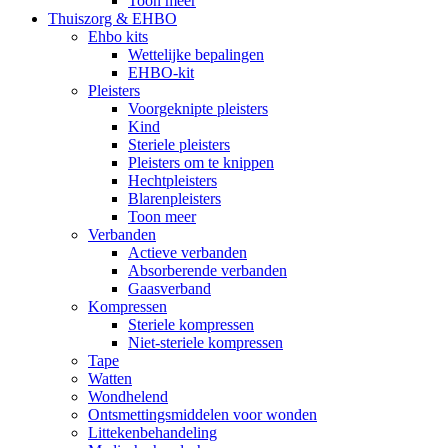
Toon meer
Thuiszorg & EHBO
Ehbo kits
Wettelijke bepalingen
EHBO-kit
Pleisters
Voorgeknipte pleisters
Kind
Steriele pleisters
Pleisters om te knippen
Hechtpleisters
Blarenpleisters
Toon meer
Verbanden
Actieve verbanden
Absorberende verbanden
Gaasverband
Kompressen
Steriele kompressen
Niet-steriele kompressen
Tape
Watten
Wondhelend
Ontsmettingsmiddelen voor wonden
Littekenbehandeling