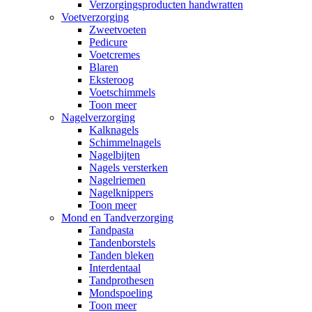
Verzorgingsproducten handwratten
Voetverzorging
Zweetvoeten
Pedicure
Voetcremes
Blaren
Eksteroog
Voetschimmels
Toon meer
Nagelverzorging
Kalknagels
Schimmelnagels
Nagelbijten
Nagels versterken
Nagelriemen
Nagelknippers
Toon meer
Mond en Tandverzorging
Tandpasta
Tandenborstels
Tanden bleken
Interdentaal
Tandprothesen
Mondspoeling
Toon meer