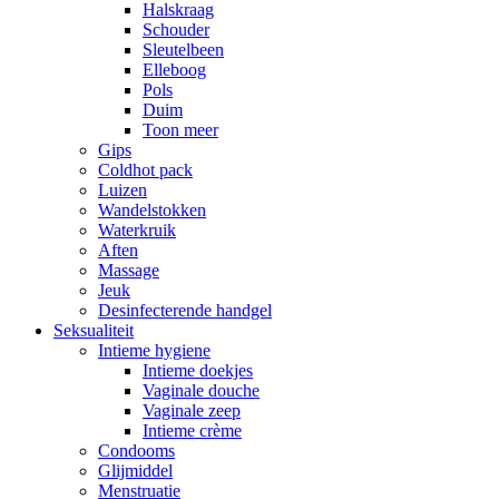
Halskraag
Schouder
Sleutelbeen
Elleboog
Pols
Duim
Toon meer
Gips
Coldhot pack
Luizen
Wandelstokken
Waterkruik
Aften
Massage
Jeuk
Desinfecterende handgel
Seksualiteit
Intieme hygiene
Intieme doekjes
Vaginale douche
Vaginale zeep
Intieme crème
Condooms
Glijmiddel
Menstruatie