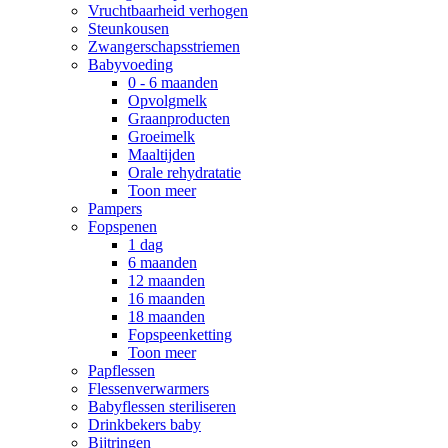
Vruchtbaarheid verhogen
Steunkousen
Zwangerschapsstriemen
Babyvoeding
0 - 6 maanden
Opvolgmelk
Graanproducten
Groeimelk
Maaltijden
Orale rehydratatie
Toon meer
Pampers
Fopspenen
1 dag
6 maanden
12 maanden
16 maanden
18 maanden
Fopspeenketting
Toon meer
Papflessen
Flessenverwarmers
Babyflessen steriliseren
Drinkbekers baby
Bijtringen