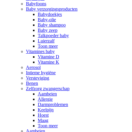
Babyfoons
Baby verzorgingsproducten
Babydoekjes
Baby-olie
Baby shampoo
Baby zeep
Talkpoeder baby
Luierzalf
Toon meer
Vitamines baby
Vitamine D
Vitamine K
Aerosol
Intieme hygiëne
Versteviging
Benen
Zelfzorg zwangerschap
Aambeien
Allergie
Darmproblemen
Keelpijn
Hoest
Maag
Toon meer
Aambeien