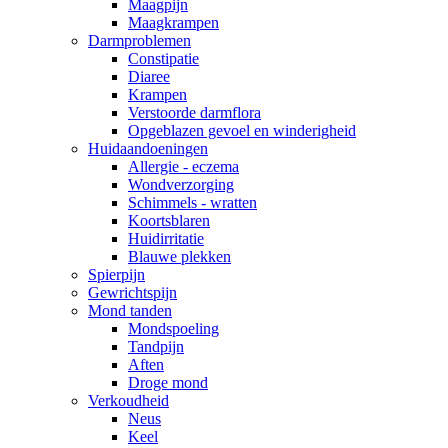
Maagpijn
Maagkrampen
Darmproblemen
Constipatie
Diaree
Krampen
Verstoorde darmflora
Opgeblazen gevoel en winderigheid
Huidaandoeningen
Allergie - eczema
Wondverzorging
Schimmels - wratten
Koortsblaren
Huidirritatie
Blauwe plekken
Spierpijn
Gewrichtspijn
Mond tanden
Mondspoeling
Tandpijn
Aften
Droge mond
Verkoudheid
Neus
Keel