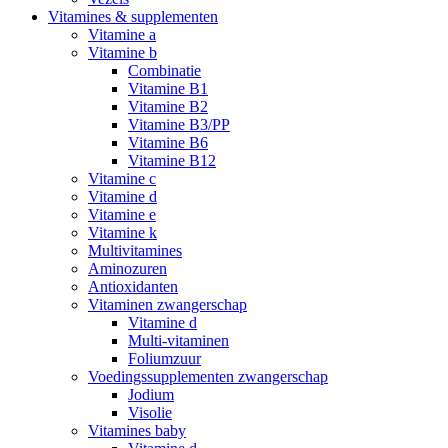
Vitamines & supplementen
Vitamine a
Vitamine b
Combinatie
Vitamine B1
Vitamine B2
Vitamine B3/PP
Vitamine B6
Vitamine B12
Vitamine c
Vitamine d
Vitamine e
Vitamine k
Multivitamines
Aminozuren
Antioxidanten
Vitaminen zwangerschap
Vitamine d
Multi-vitaminen
Foliumzuur
Voedingssupplementen zwangerschap
Jodium
Visolie
Vitamines baby