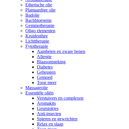
Etherische olie
Plantaardige olie
Badolie
Bachbloesems
Gemmotherapie
Oligo elementen
Kruidenthee
Lichttherapie
Fytotherapie
Aambeien en zware benen
Allergie
Blaasontsteking
Diabetes
Geheugen
Gemoed
Toon meer
Massageolie
Essentiële oliën
Verstuivers en complexen
Aromakits
Geurstokjes
Anti-insecten
Spieren en gewrichten
Relax en slaap