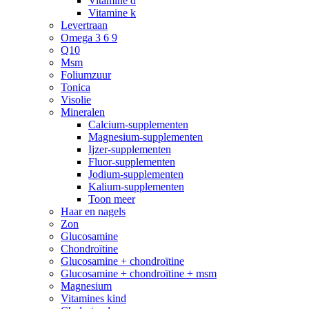
Vitamine d
Vitamine k
Levertraan
Omega 3 6 9
Q10
Msm
Foliumzuur
Tonica
Visolie
Mineralen
Calcium-supplementen
Magnesium-supplementen
Ijzer-supplementen
Fluor-supplementen
Jodium-supplementen
Kalium-supplementen
Toon meer
Haar en nagels
Zon
Glucosamine
Chondroïtine
Glucosamine + chondroïtine
Glucosamine + chondroïtine + msm
Magnesium
Vitamines kind