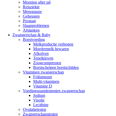
Morning after pil
Reisziekte
Menopauze
Geheugen
Prostaat
Slaapproblemen
Afslanken
Zwangerschap & Baby
Borstvoeding
Melkproductie verhogen
Moedermelk bewaren
Afkolven
Tepelkloven
Zoogcompressen
Borstschelpen borstschilden
Vitaminen zwangerschap
Foliumzuur
Multi-vitaminen
Vitamine D
Voedingssupplementen zwangerschap
Jodium
Visolie
Lecithine
Ovulatietesten
Zwangerschapstesten