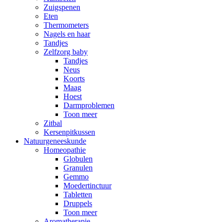
Zuigspenen
Eten
Thermometers
Nagels en haar
Tandjes
Zelfzorg baby
Tandjes
Neus
Koorts
Maag
Hoest
Darmproblemen
Toon meer
Zitbal
Kersenpitkussen
Natuurgeneeskunde
Homeopathie
Globulen
Granulen
Gemmo
Moedertinctuur
Tabletten
Druppels
Toon meer
Aromatherapie