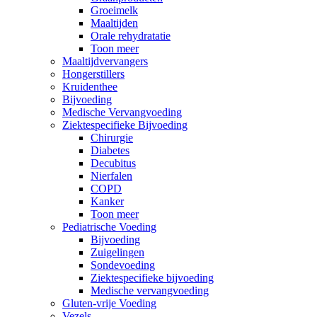
Groeimelk
Maaltijden
Orale rehydratatie
Toon meer
Maaltijdvervangers
Hongerstillers
Kruidenthee
Bijvoeding
Medische Vervangvoeding
Ziektespecifieke Bijvoeding
Chirurgie
Diabetes
Decubitus
Nierfalen
COPD
Kanker
Toon meer
Pediatrische Voeding
Bijvoeding
Zuigelingen
Sondevoeding
Ziektespecifieke bijvoeding
Medische vervangvoeding
Gluten-vrije Voeding
Vezels