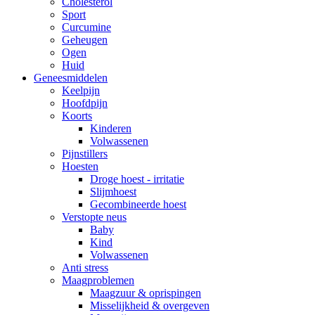
Cholesterol
Sport
Curcumine
Geheugen
Ogen
Huid
Geneesmiddelen
Keelpijn
Hoofdpijn
Koorts
Kinderen
Volwassenen
Pijnstillers
Hoesten
Droge hoest - irritatie
Slijmhoest
Gecombineerde hoest
Verstopte neus
Baby
Kind
Volwassenen
Anti stress
Maagproblemen
Maagzuur & oprispingen
Misselijkheid & overgeven