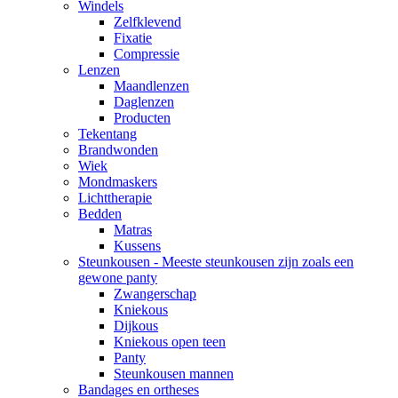
Windels
Zelfklevend
Fixatie
Compressie
Lenzen
Maandlenzen
Daglenzen
Producten
Tekentang
Brandwonden
Wiek
Mondmaskers
Lichttherapie
Bedden
Matras
Kussens
Steunkousen - Meeste steunkousen zijn zoals een
gewone panty
Zwangerschap
Kniekous
Dijkous
Kniekous open teen
Panty
Steunkousen mannen
Bandages en ortheses