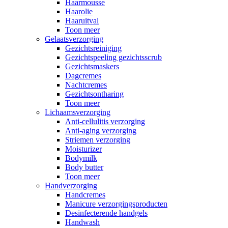
Haarmousse
Haarolie
Haaruitval
Toon meer
Gelaatsverzorging
Gezichtsreiniging
Gezichtspeeling gezichtsscrub
Gezichtsmaskers
Dagcremes
Nachtcremes
Gezichtsontharing
Toon meer
Lichaamsverzorging
Anti-cellulitis verzorging
Anti-aging verzorging
Striemen verzorging
Moisturizer
Bodymilk
Body butter
Toon meer
Handverzorging
Handcremes
Manicure verzorgingsproducten
Desinfecterende handgels
Handwash