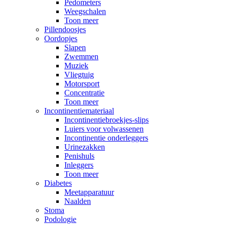
Pedometers
Weegschalen
Toon meer
Pillendoosjes
Oordopjes
Slapen
Zwemmen
Muziek
Vliegtuig
Motorsport
Concentratie
Toon meer
Incontinentiemateriaal
Incontinentiebroekjes-slips
Luiers voor volwassenen
Incontinentie onderleggers
Urinezakken
Penishuls
Inleggers
Toon meer
Diabetes
Meetapparatuur
Naalden
Stoma
Podologie