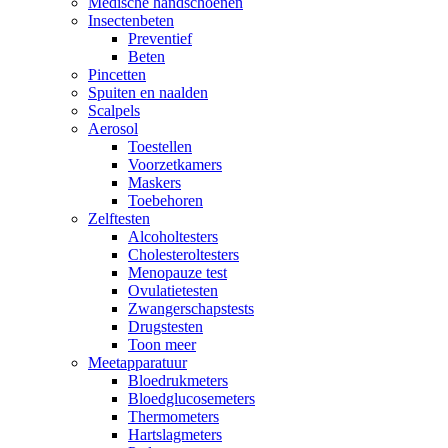
Medische handschoenen
Insectenbeten
Preventief
Beten
Pincetten
Spuiten en naalden
Scalpels
Aerosol
Toestellen
Voorzetkamers
Maskers
Toebehoren
Zelftesten
Alcoholtesters
Cholesteroltesters
Menopauze test
Ovulatietesten
Zwangerschapstests
Drugstesten
Toon meer
Meetapparatuur
Bloedrukmeters
Bloedglucosemeters
Thermometers
Hartslagmeters