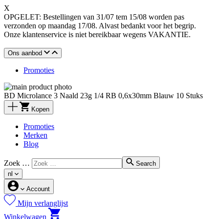
X
OPGELET: Bestellingen van 31/07 tem 15/08 worden pas
verzonden op maandag 17/08. Alvast bedankt voor het begrip.
Onze klantenservice is niet bereikbaar wegens VAKANTIE.
Ons aanbod
Promoties
BD Microlance 3 Naald 23g 1/4 RB 0,6x30mm Blauw 10 Stuks
Kopen
Promoties
Merken
Blog
Zoek …
Search
nl
Account
Mijn verlanglijst
Winkelwagen