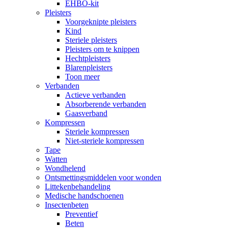
EHBO-kit
Pleisters
Voorgeknipte pleisters
Kind
Steriele pleisters
Pleisters om te knippen
Hechtpleisters
Blarenpleisters
Toon meer
Verbanden
Actieve verbanden
Absorberende verbanden
Gaasverband
Kompressen
Steriele kompressen
Niet-steriele kompressen
Tape
Watten
Wondhelend
Ontsmettingsmiddelen voor wonden
Littekenbehandeling
Medische handschoenen
Insectenbeten
Preventief
Beten