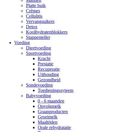
Mannen
Platte buik
Crèmes
Cellulitis
Vervangsuikers
Detox
Koolhydratenblokkers
Stappenteller
Voeding
Dieetvoeding
Sportvoeding
Kracht
Prestatie
Recuperatie
Uithouding
Gezondheid
Sondevoeding
Toedieningssyteem
Babyvoeding
0 - 6 maanden
Opvolgmelk
Graanproducten
Groeimelk
Maaltijden
Orale rehydratatie