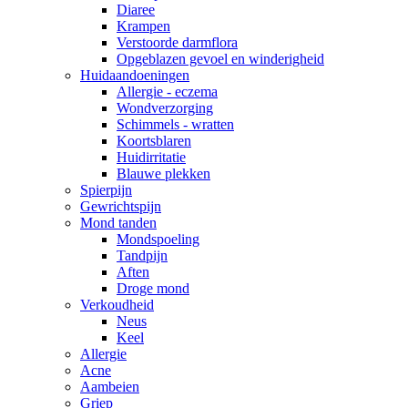
Diaree
Krampen
Verstoorde darmflora
Opgeblazen gevoel en winderigheid
Huidaandoeningen
Allergie - eczema
Wondverzorging
Schimmels - wratten
Koortsblaren
Huidirritatie
Blauwe plekken
Spierpijn
Gewrichtspijn
Mond tanden
Mondspoeling
Tandpijn
Aften
Droge mond
Verkoudheid
Neus
Keel
Allergie
Acne
Aambeien
Griep