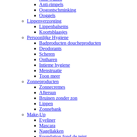
Anti-rimpels
Oogontschminking
Ooggels
Lippenverzorging
Lippenbalsems
Koortsblaasjes
Persoonlijke Hygiene
Badproducten doucheproducten
Deodorants
Scheren
Ontharen
Intieme hygiene
Menstruatie
Toon meer
Zonneproducten
Zonnecremes
Aftersun
Bruinen zonder zon
Lippen
Zonnebank
Make-Up
Eyeliner
Mascara
Nagellakken
Foundation fond de teint