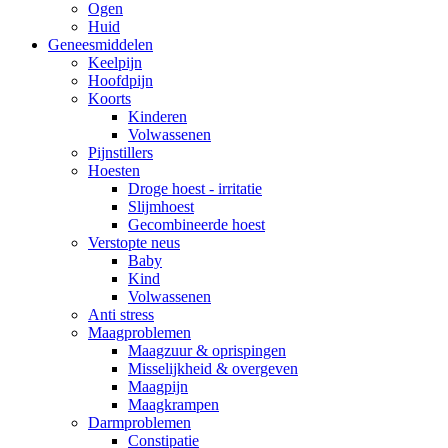
Ogen
Huid
Geneesmiddelen
Keelpijn
Hoofdpijn
Koorts
Kinderen
Volwassenen
Pijnstillers
Hoesten
Droge hoest - irritatie
Slijmhoest
Gecombineerde hoest
Verstopte neus
Baby
Kind
Volwassenen
Anti stress
Maagproblemen
Maagzuur & oprispingen
Misselijkheid & overgeven
Maagpijn
Maagkrampen
Darmproblemen
Constipatie