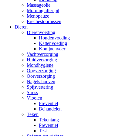
Massageolie
Morning after pil
Menopauze
Erectiestoornissen
Dieren
Dierenvoeding
Hondenvoeding
Kattenvoeding
Konijnenvoer
Vachtverzorging
Huidverzorging
Mondhygiene
Oogverzorging
Oorverzorging
Nagels hoeven
Spijsvertering
Stress
Vlooien
Preventief
Behandelen
Teken
Tekentang
Preventief
Test