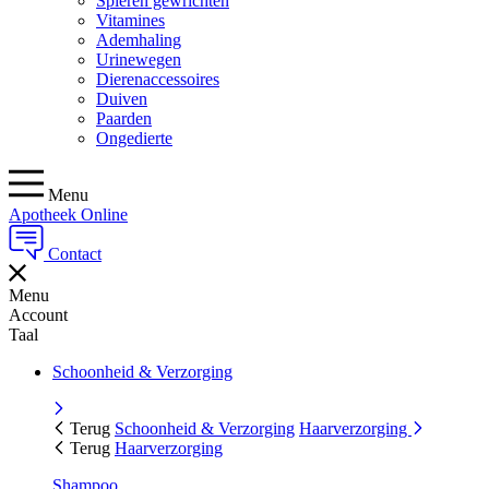
Spieren gewrichten
Vitamines
Ademhaling
Urinewegen
Dierenaccessoires
Duiven
Paarden
Ongedierte
Menu
Apotheek Online
Contact
Menu
Account
Taal
Schoonheid & Verzorging
Terug
Schoonheid & Verzorging
Haarverzorging
Terug
Haarverzorging
Shampoo