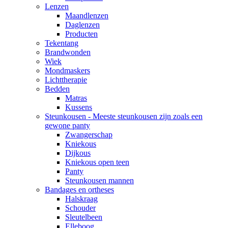
Lenzen
Maandlenzen
Daglenzen
Producten
Tekentang
Brandwonden
Wiek
Mondmaskers
Lichttherapie
Bedden
Matras
Kussens
Steunkousen - Meeste steunkousen zijn zoals een
gewone panty
Zwangerschap
Kniekous
Dijkous
Kniekous open teen
Panty
Steunkousen mannen
Bandages en ortheses
Halskraag
Schouder
Sleutelbeen
Elleboog