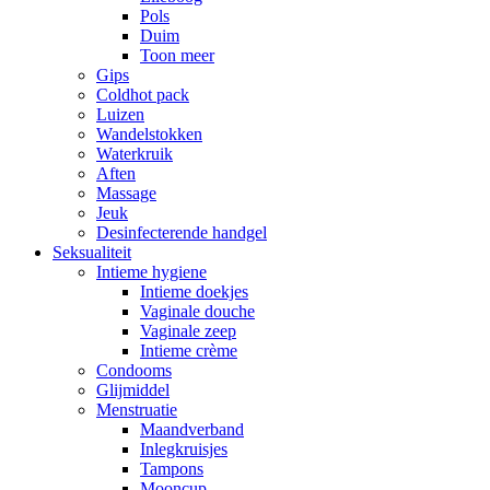
Pols
Duim
Toon meer
Gips
Coldhot pack
Luizen
Wandelstokken
Waterkruik
Aften
Massage
Jeuk
Desinfecterende handgel
Seksualiteit
Intieme hygiene
Intieme doekjes
Vaginale douche
Vaginale zeep
Intieme crème
Condooms
Glijmiddel
Menstruatie
Maandverband
Inlegkruisjes
Tampons
Mooncup