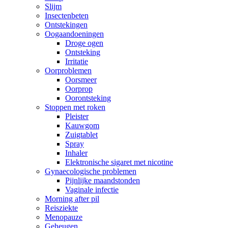
Slijm
Insectenbeten
Ontstekingen
Oogaandoeningen
Droge ogen
Ontsteking
Irritatie
Oorproblemen
Oorsmeer
Oorprop
Oorontsteking
Stoppen met roken
Pleister
Kauwgom
Zuigtablet
Spray
Inhaler
Elektronische sigaret met nicotine
Gynaecologische problemen
Pijnlijke maandstonden
Vaginale infectie
Morning after pil
Reisziekte
Menopauze
Geheugen