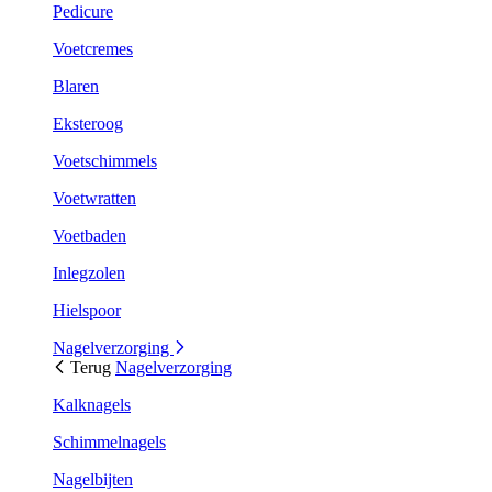
Pedicure
Voetcremes
Blaren
Eksteroog
Voetschimmels
Voetwratten
Voetbaden
Inlegzolen
Hielspoor
Nagelverzorging
Terug
Nagelverzorging
Kalknagels
Schimmelnagels
Nagelbijten