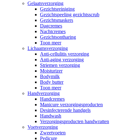
Gelaatsverzorging
Gezichtsreiniging
Gezichtspeeling gezichtsscrub
Gezichtsmaskers
Dagcremes
Nachtcremes
Gezichtsontharing
Toon meer
Lichaamsverzorging
Anti-cellulitis verzorging
Anti-aging verzorging
Striemen verzorging
Moisturizer
Bodymilk
Body butter
Toon meer
Handverzorging
Handcremes
Manicure verzorgingsproducten
Desinfecterende handgels
Handwash
Verzorgingsproducten handwratten
Voetverzorging
Zweetvoeten
Pedicure