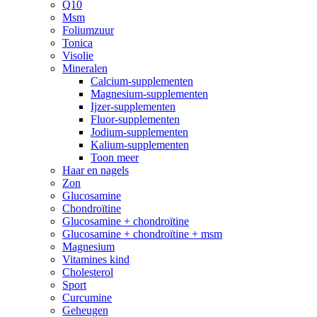
Q10
Msm
Foliumzuur
Tonica
Visolie
Mineralen
Calcium-supplementen
Magnesium-supplementen
Ijzer-supplementen
Fluor-supplementen
Jodium-supplementen
Kalium-supplementen
Toon meer
Haar en nagels
Zon
Glucosamine
Chondroïtine
Glucosamine + chondroïtine
Glucosamine + chondroïtine + msm
Magnesium
Vitamines kind
Cholesterol
Sport
Curcumine
Geheugen