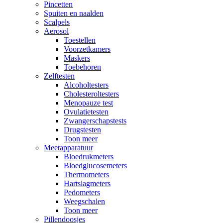
Pincetten
Spuiten en naalden
Scalpels
Aerosol
Toestellen
Voorzetkamers
Maskers
Toebehoren
Zelftesten
Alcoholtesters
Cholesteroltesters
Menopauze test
Ovulatietesten
Zwangerschapstests
Drugstesten
Toon meer
Meetapparatuur
Bloedrukmeters
Bloedglucosemeters
Thermometers
Hartslagmeters
Pedometers
Weegschalen
Toon meer
Pillendoosjes