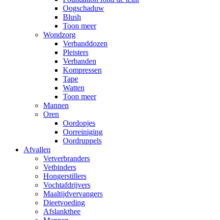
Oogschaduw
Blush
Toon meer
Wondzorg
Verbanddozen
Pleisters
Verbanden
Kompressen
Tape
Watten
Toon meer
Mannen
Oren
Oordopjes
Oorreiniging
Oordruppels
Afvallen
Vetverbranders
Vetbinders
Hongerstillers
Vochtafdrijvers
Maaltijdvervangers
Dieetvoeding
Afslankthee