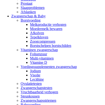
Prostaat
Slaapproblemen
Afslanken
Zwangerschap & Baby
Borstvoeding
Melkproductie verhogen
Moedermelk bewaren
Afkolven
Tepelkloven
Zoogcompressen
Borstschelpen borstschilden
Vitaminen zwangerschap
Foliumzuur
Multi-vitaminen
Vitamine D
Voedingssupplementen zwangerschap
Jodium
Visolie
Lecithine
Ovulatietesten
Zwangerschapstesten
Vruchtbaarheid verhogen
Steunkousen
Zwangerschapsstriemen
Babyvoeding