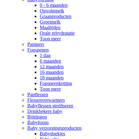
0 - 6 maanden
Opvolgmelk
Graanproducten
Groeimelk
Maaltijden
Orale rehydratatie
Toon meer
Pampers
Fopspenen
1 dag
6 maanden
12 maanden
16 maanden
18 maanden
Fopspeenketting
Toon meer
Papflessen
Flessenverwarmers
Babyflessen steriliseren
Drinkbekers baby
Bijtringen
Babyfoons
Baby verzorgingsproducten
Babydoekjes