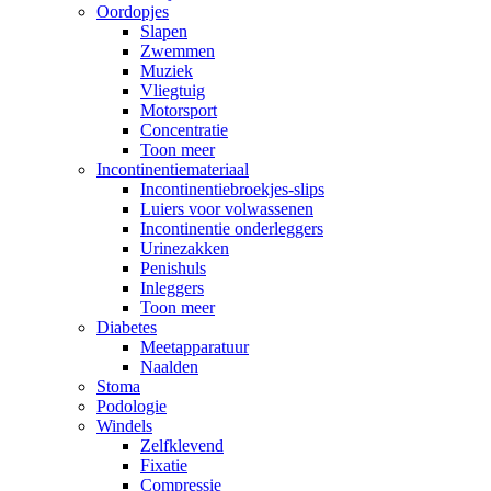
Oordopjes
Slapen
Zwemmen
Muziek
Vliegtuig
Motorsport
Concentratie
Toon meer
Incontinentiemateriaal
Incontinentiebroekjes-slips
Luiers voor volwassenen
Incontinentie onderleggers
Urinezakken
Penishuls
Inleggers
Toon meer
Diabetes
Meetapparatuur
Naalden
Stoma
Podologie
Windels
Zelfklevend
Fixatie
Compressie