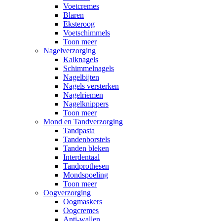
Voetcremes
Blaren
Eksteroog
Voetschimmels
Toon meer
Nagelverzorging
Kalknagels
Schimmelnagels
Nagelbijten
Nagels versterken
Nagelriemen
Nagelknippers
Toon meer
Mond en Tandverzorging
Tandpasta
Tandenborstels
Tanden bleken
Interdentaal
Tandprothesen
Mondspoeling
Toon meer
Oogverzorging
Oogmaskers
Oogcremes
Anti-wallen