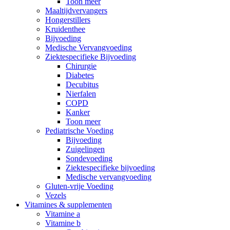
Toon meer
Maaltijdvervangers
Hongerstillers
Kruidenthee
Bijvoeding
Medische Vervangvoeding
Ziektespecifieke Bijvoeding
Chirurgie
Diabetes
Decubitus
Nierfalen
COPD
Kanker
Toon meer
Pediatrische Voeding
Bijvoeding
Zuigelingen
Sondevoeding
Ziektespecifieke bijvoeding
Medische vervangvoeding
Gluten-vrije Voeding
Vezels
Vitamines & supplementen
Vitamine a
Vitamine b