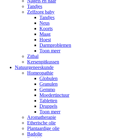
Nagels en haar
Tandjes
Zelfzorg baby
Tandjes
Neus
Koorts
Maag
Hoest
Darmproblemen
Toon meer
Zitbal
Kersenpitkussen
Natuurgeneeskunde
Homeopathie
Globulen
Granulen
Gemmo
Moedertinctuur
Tabletten
Druppels
Toon meer
Aromatherapie
Etherische olie
Plantaardige olie
Badolie