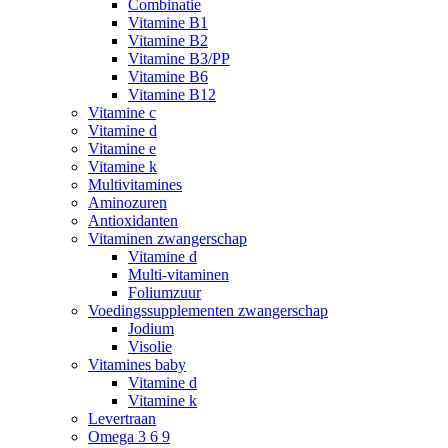
Combinatie
Vitamine B1
Vitamine B2
Vitamine B3/PP
Vitamine B6
Vitamine B12
Vitamine c
Vitamine d
Vitamine e
Vitamine k
Multivitamines
Aminozuren
Antioxidanten
Vitaminen zwangerschap
Vitamine d
Multi-vitaminen
Foliumzuur
Voedingssupplementen zwangerschap
Jodium
Visolie
Vitamines baby
Vitamine d
Vitamine k
Levertraan
Omega 3 6 9