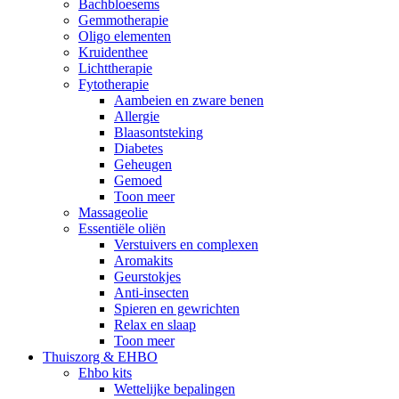
Bachbloesems
Gemmotherapie
Oligo elementen
Kruidenthee
Lichttherapie
Fytotherapie
Aambeien en zware benen
Allergie
Blaasontsteking
Diabetes
Geheugen
Gemoed
Toon meer
Massageolie
Essentiële oliën
Verstuivers en complexen
Aromakits
Geurstokjes
Anti-insecten
Spieren en gewrichten
Relax en slaap
Toon meer
Thuiszorg & EHBO
Ehbo kits
Wettelijke bepalingen