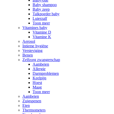
Baby-olie
Baby shampoo
Baby zeep
Talkpoeder baby
Luierzalf
Toon meer
Vitamines baby
Vitamine D
Vitamine K
Aerosol
Intieme hygiëne
Versteviging
Benen
Zelfzorg zwangerschap
Aambeien
Allergie
Darmproblemen
Keelpijn
Hoest
Maag
Toon meer
Aambeien
Zuigspenen
Eten
Thermometers