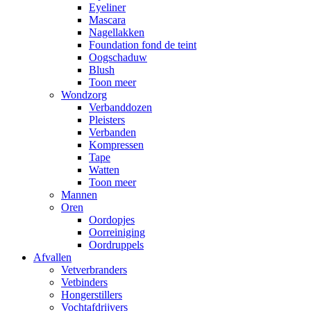
Eyeliner
Mascara
Nagellakken
Foundation fond de teint
Oogschaduw
Blush
Toon meer
Wondzorg
Verbanddozen
Pleisters
Verbanden
Kompressen
Tape
Watten
Toon meer
Mannen
Oren
Oordopjes
Oorreiniging
Oordruppels
Afvallen
Vetverbranders
Vetbinders
Hongerstillers
Vochtafdrijvers