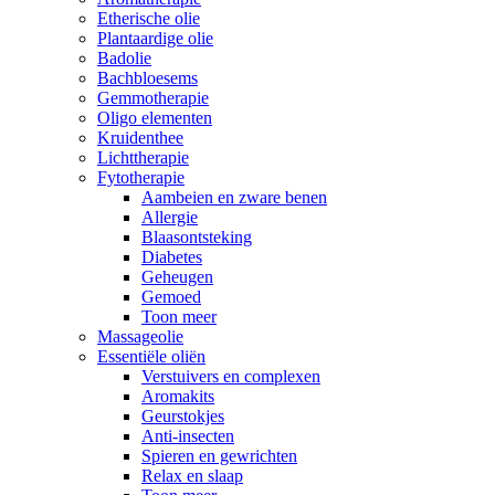
Etherische olie
Plantaardige olie
Badolie
Bachbloesems
Gemmotherapie
Oligo elementen
Kruidenthee
Lichttherapie
Fytotherapie
Aambeien en zware benen
Allergie
Blaasontsteking
Diabetes
Geheugen
Gemoed
Toon meer
Massageolie
Essentiële oliën
Verstuivers en complexen
Aromakits
Geurstokjes
Anti-insecten
Spieren en gewrichten
Relax en slaap