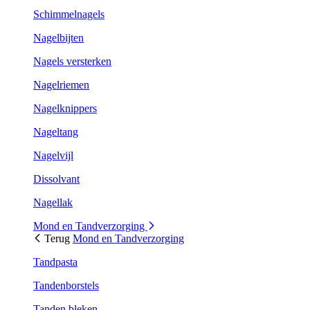
Schimmelnagels
Nagelbijten
Nagels versterken
Nagelriemen
Nagelknippers
Nageltang
Nagelvijl
Dissolvant
Nagellak
Mond en Tandverzorging
Terug
Mond en Tandverzorging
Tandpasta
Tandenborstels
Tanden bleken