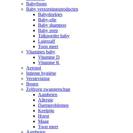
Babyfoons
Baby verzorgingsproducten
Babydoekjes
Baby-olie
Baby shampoo
Baby zeep
Talkpoeder baby
Luierzalf
Toon meer
Vitamines baby
Vitamine D
Vitamine K
Aerosol
Intieme hygiëne
Versteviging
Benen
Zelfzorg zwangerschap
Aambeien
Allergie
Darmproblemen
Keelpijn
Hoest
Maag
Toon meer
Aambeien