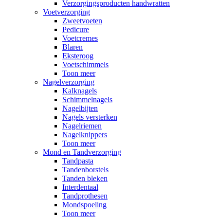
Verzorgingsproducten handwratten
Voetverzorging
Zweetvoeten
Pedicure
Voetcremes
Blaren
Eksteroog
Voetschimmels
Toon meer
Nagelverzorging
Kalknagels
Schimmelnagels
Nagelbijten
Nagels versterken
Nagelriemen
Nagelknippers
Toon meer
Mond en Tandverzorging
Tandpasta
Tandenborstels
Tanden bleken
Interdentaal
Tandprothesen
Mondspoeling
Toon meer