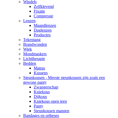
Windels
Zelfklevend
Fixatie
Compressie
Lenzen
Maandlenzen
Daglenzen
Producten
Tekentang
Brandwonden
Wiek
Mondmaskers
Lichttherapie
Bedden
Matras
Kussens
Steunkousen - Meeste steunkousen zijn zoals een
gewone panty
Zwangerschap
Kniekous
Dijkous
Kniekous open teen
Panty
Steunkousen mannen
Bandages en ortheses