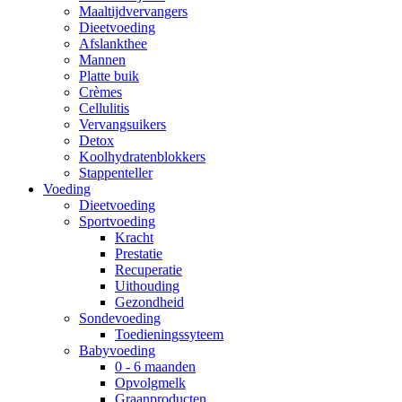
Maaltijdvervangers
Dieetvoeding
Afslankthee
Mannen
Platte buik
Crèmes
Cellulitis
Vervangsuikers
Detox
Koolhydratenblokkers
Stappenteller
Voeding
Dieetvoeding
Sportvoeding
Kracht
Prestatie
Recuperatie
Uithouding
Gezondheid
Sondevoeding
Toedieningssyteem
Babyvoeding
0 - 6 maanden
Opvolgmelk
Graanproducten