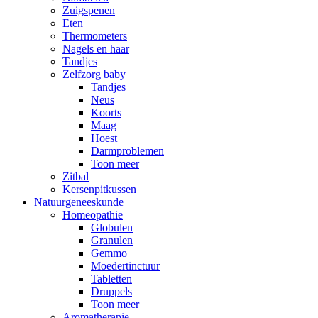
Zuigspenen
Eten
Thermometers
Nagels en haar
Tandjes
Zelfzorg baby
Tandjes
Neus
Koorts
Maag
Hoest
Darmproblemen
Toon meer
Zitbal
Kersenpitkussen
Natuurgeneeskunde
Homeopathie
Globulen
Granulen
Gemmo
Moedertinctuur
Tabletten
Druppels
Toon meer
Aromatherapie