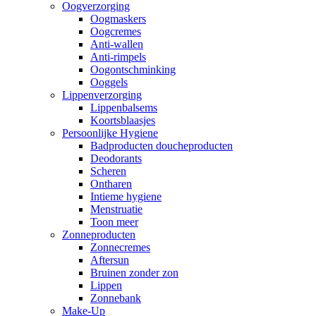
Oogverzorging
Oogmaskers
Oogcremes
Anti-wallen
Anti-rimpels
Oogontschminking
Ooggels
Lippenverzorging
Lippenbalsems
Koortsblaasjes
Persoonlijke Hygiene
Badproducten doucheproducten
Deodorants
Scheren
Ontharen
Intieme hygiene
Menstruatie
Toon meer
Zonneproducten
Zonnecremes
Aftersun
Bruinen zonder zon
Lippen
Zonnebank
Make-Up