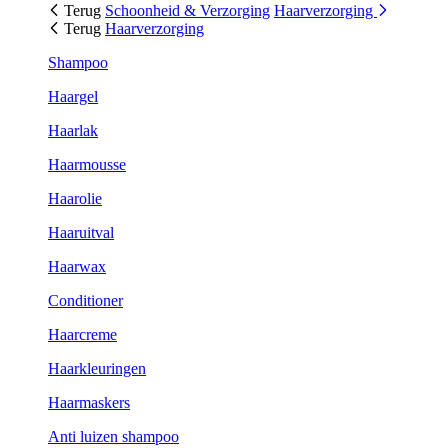
Terug
Schoonheid & Verzorging
Haarverzorging
Terug
Haarverzorging
Shampoo
Haargel
Haarlak
Haarmousse
Haarolie
Haaruitval
Haarwax
Conditioner
Haarcreme
Haarkleuringen
Haarmaskers
Anti luizen shampoo