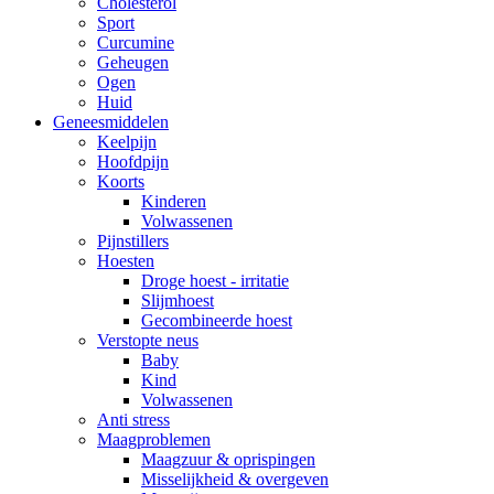
Cholesterol
Sport
Curcumine
Geheugen
Ogen
Huid
Geneesmiddelen
Keelpijn
Hoofdpijn
Koorts
Kinderen
Volwassenen
Pijnstillers
Hoesten
Droge hoest - irritatie
Slijmhoest
Gecombineerde hoest
Verstopte neus
Baby
Kind
Volwassenen
Anti stress
Maagproblemen
Maagzuur & oprispingen
Misselijkheid & overgeven