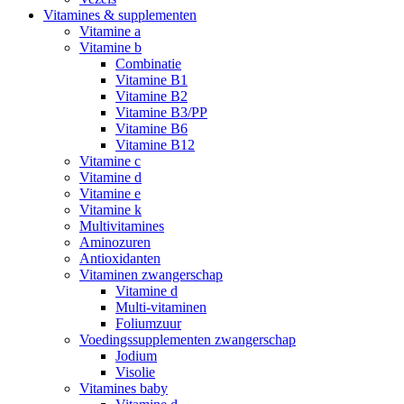
Vitamines & supplementen
Vitamine a
Vitamine b
Combinatie
Vitamine B1
Vitamine B2
Vitamine B3/PP
Vitamine B6
Vitamine B12
Vitamine c
Vitamine d
Vitamine e
Vitamine k
Multivitamines
Aminozuren
Antioxidanten
Vitaminen zwangerschap
Vitamine d
Multi-vitaminen
Foliumzuur
Voedingssupplementen zwangerschap
Jodium
Visolie
Vitamines baby