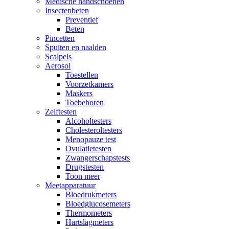
Medische handschoenen
Insectenbeten
Preventief
Beten
Pincetten
Spuiten en naalden
Scalpels
Aerosol
Toestellen
Voorzetkamers
Maskers
Toebehoren
Zelftesten
Alcoholtesters
Cholesteroltesters
Menopauze test
Ovulatietesten
Zwangerschapstests
Drugstesten
Toon meer
Meetapparatuur
Bloedrukmeters
Bloedglucosemeters
Thermometers
Hartslagmeters