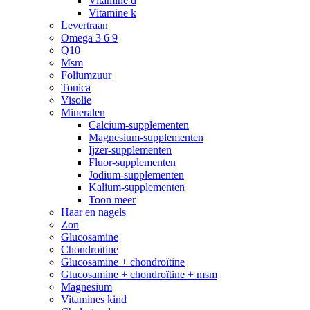
Vitamine d
Vitamine k
Levertraan
Omega 3 6 9
Q10
Msm
Foliumzuur
Tonica
Visolie
Mineralen
Calcium-supplementen
Magnesium-supplementen
Ijzer-supplementen
Fluor-supplementen
Jodium-supplementen
Kalium-supplementen
Toon meer
Haar en nagels
Zon
Glucosamine
Chondroïtine
Glucosamine + chondroïtine
Glucosamine + chondroïtine + msm
Magnesium
Vitamines kind