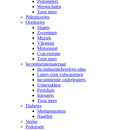
Pedometers
Weegschalen
Toon meer
Pillendoosjes
Oordopjes
Slapen
Zwemmen
Muziek
Vliegtuig
Motorsport
Concentratie
Toon meer
Incontinentiemateriaal
Incontinentiebroekjes-slips
Luiers voor volwassenen
Incontinentie onderleggers
Urinezakken
Penishuls
Inleggers
Toon meer
Diabetes
Meetapparatuur
Naalden
Stoma
Podologie