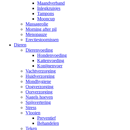
Maandverband
Inlegkruisjes
Tampons
Mooncup
Massageolie
Morning after pil
Menopauze
Erectiestoornissen
Dieren
Dierenvoeding
Hondenvoeding
Kattenvoeding
Konijnenvoer
Vachtverzorging
Huidverzorging
Mondhygiene
Oogverzorging
Oorverzorging
Nagels hoeven
Spijsvertering
Stress
Vlooien
Preventief
Behandelen
Teken