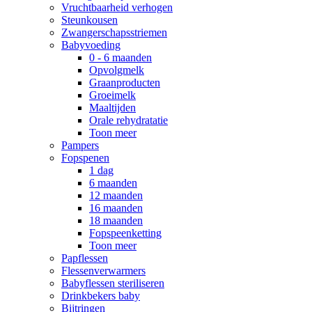
Vruchtbaarheid verhogen
Steunkousen
Zwangerschapsstriemen
Babyvoeding
0 - 6 maanden
Opvolgmelk
Graanproducten
Groeimelk
Maaltijden
Orale rehydratatie
Toon meer
Pampers
Fopspenen
1 dag
6 maanden
12 maanden
16 maanden
18 maanden
Fopspeenketting
Toon meer
Papflessen
Flessenverwarmers
Babyflessen steriliseren
Drinkbekers baby
Bijtringen