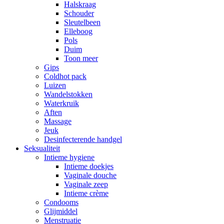
Halskraag
Schouder
Sleutelbeen
Elleboog
Pols
Duim
Toon meer
Gips
Coldhot pack
Luizen
Wandelstokken
Waterkruik
Aften
Massage
Jeuk
Desinfecterende handgel
Seksualiteit
Intieme hygiene
Intieme doekjes
Vaginale douche
Vaginale zeep
Intieme crème
Condooms
Glijmiddel
Menstruatie