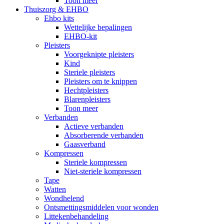
Toon meer
Thuiszorg & EHBO
Ehbo kits
Wettelijke bepalingen
EHBO-kit
Pleisters
Voorgeknipte pleisters
Kind
Steriele pleisters
Pleisters om te knippen
Hechtpleisters
Blarenpleisters
Toon meer
Verbanden
Actieve verbanden
Absorberende verbanden
Gaasverband
Kompressen
Steriele kompressen
Niet-steriele kompressen
Tape
Watten
Wondhelend
Ontsmettingsmiddelen voor wonden
Littekenbehandeling