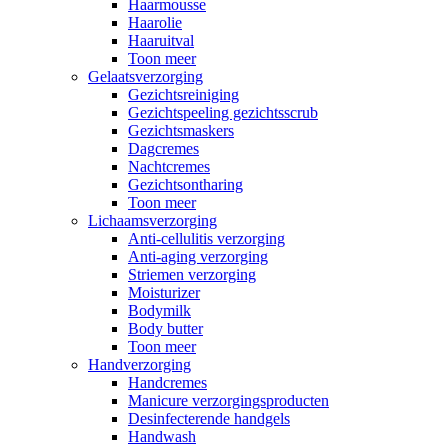
Haarmousse
Haarolie
Haaruitval
Toon meer
Gelaatsverzorging
Gezichtsreiniging
Gezichtspeeling gezichtsscrub
Gezichtsmaskers
Dagcremes
Nachtcremes
Gezichtsontharing
Toon meer
Lichaamsverzorging
Anti-cellulitis verzorging
Anti-aging verzorging
Striemen verzorging
Moisturizer
Bodymilk
Body butter
Toon meer
Handverzorging
Handcremes
Manicure verzorgingsproducten
Desinfecterende handgels
Handwash