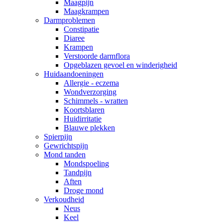
Maagpijn
Maagkrampen
Darmproblemen
Constipatie
Diaree
Krampen
Verstoorde darmflora
Opgeblazen gevoel en winderigheid
Huidaandoeningen
Allergie - eczema
Wondverzorging
Schimmels - wratten
Koortsblaren
Huidirritatie
Blauwe plekken
Spierpijn
Gewrichtspijn
Mond tanden
Mondspoeling
Tandpijn
Aften
Droge mond
Verkoudheid
Neus
Keel