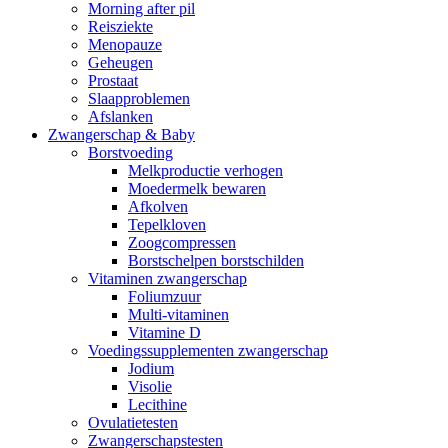
Morning after pil
Reisziekte
Menopauze
Geheugen
Prostaat
Slaapproblemen
Afslanken
Zwangerschap & Baby
Borstvoeding
Melkproductie verhogen
Moedermelk bewaren
Afkolven
Tepelkloven
Zoogcompressen
Borstschelpen borstschilden
Vitaminen zwangerschap
Foliumzuur
Multi-vitaminen
Vitamine D
Voedingssupplementen zwangerschap
Jodium
Visolie
Lecithine
Ovulatietesten
Zwangerschapstesten