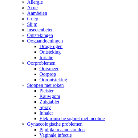
Allergie
Acne
Aambeien
Griep
Slijm
Insectenbeten
Ontstekingen
Oogaandoeningen
Droge ogen
Ontsteking
Irritatie
Oorproblemen
Oorsmeer
Oorprop
Oorontsteking
Stoppen met roken
Pleister
Kauwgom
Zuigtablet
Spray
Inhaler
Elektronische sigaret met nicotine
Gynaecologische problemen
Pijnlijke maandstonden
Vaginale infectie