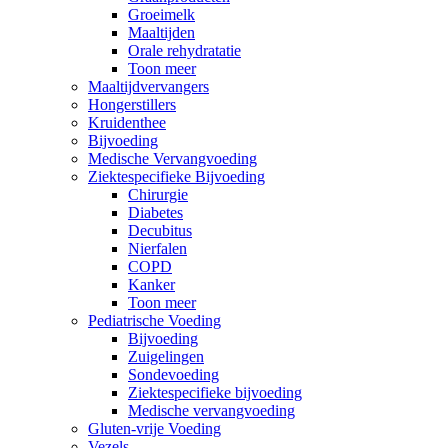
Groeimelk
Maaltijden
Orale rehydratatie
Toon meer
Maaltijdvervangers
Hongerstillers
Kruidenthee
Bijvoeding
Medische Vervangvoeding
Ziektespecifieke Bijvoeding
Chirurgie
Diabetes
Decubitus
Nierfalen
COPD
Kanker
Toon meer
Pediatrische Voeding
Bijvoeding
Zuigelingen
Sondevoeding
Ziektespecifieke bijvoeding
Medische vervangvoeding
Gluten-vrije Voeding
Vezels