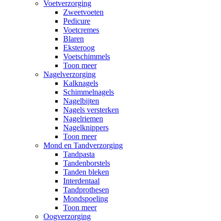
Voetverzorging
Zweetvoeten
Pedicure
Voetcremes
Blaren
Eksteroog
Voetschimmels
Toon meer
Nagelverzorging
Kalknagels
Schimmelnagels
Nagelbijten
Nagels versterken
Nagelriemen
Nagelknippers
Toon meer
Mond en Tandverzorging
Tandpasta
Tandenborstels
Tanden bleken
Interdentaal
Tandprothesen
Mondspoeling
Toon meer
Oogverzorging