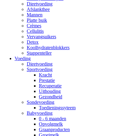
Dieetvoeding
Afslankthee
Mannen
Platte buik
Crèmes
Cellulitis
Vervangsuikers
Detox
Koolhydratenblokkers
Stappenteller
Voeding
Dieetvoeding
Sportvoeding
Kracht
Prestatie
Recuperatie
Uithouding
Gezondheid
Sondevoeding
Toedieningssyteem
Babyvoeding
0 - 6 maanden
Opvolgmelk
Graanproducten
Groeimelk