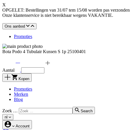
X
OPGELET: Bestellingen van 31/07 tem 15/08 worden pas verzonden o
Onze klantenservice is niet bereikbaar wegens VAKANTIE.
Ons aanbod
Promoties
Bota Podo 4 Tubulair Kussen S 1p 25100401
Aantal
Kopen
Promoties
Merken
Blog
Zoek …
Search
nl
Account