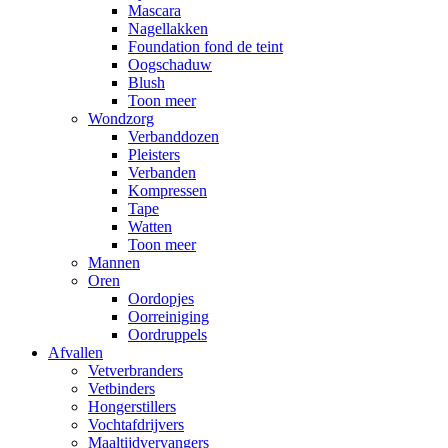
Mascara
Nagellakken
Foundation fond de teint
Oogschaduw
Blush
Toon meer
Wondzorg
Verbanddozen
Pleisters
Verbanden
Kompressen
Tape
Watten
Toon meer
Mannen
Oren
Oordopjes
Oorreiniging
Oordruppels
Afvallen
Vetverbranders
Vetbinders
Hongerstillers
Vochtafdrijvers
Maaltijdvervangers