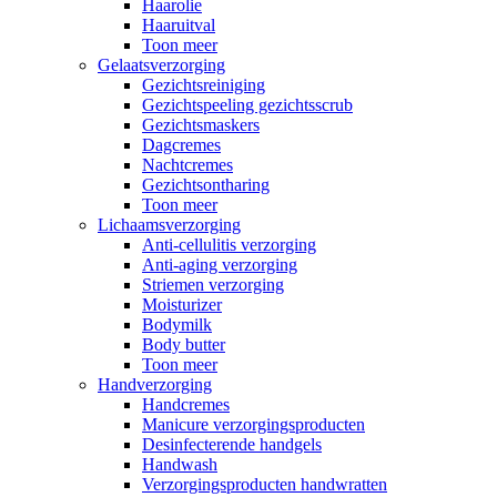
Haarolie
Haaruitval
Toon meer
Gelaatsverzorging
Gezichtsreiniging
Gezichtspeeling gezichtsscrub
Gezichtsmaskers
Dagcremes
Nachtcremes
Gezichtsontharing
Toon meer
Lichaamsverzorging
Anti-cellulitis verzorging
Anti-aging verzorging
Striemen verzorging
Moisturizer
Bodymilk
Body butter
Toon meer
Handverzorging
Handcremes
Manicure verzorgingsproducten
Desinfecterende handgels
Handwash
Verzorgingsproducten handwratten