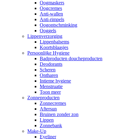
Oogmaskers
Oogcremes
Anti-wallen
Anti-rimpels
Oogontschminking
Ooggels
Lippenverzorging
Lippenbalsems
Koortsblaasjes
Persoonlijke Hygiene
Badproducten doucheproducten
Deodorants
Scheren
Ontharen
Intieme hygiene
Menstruatie
Toon meer
Zonneproducten
Zonnecremes
Aftersun
Bruinen zonder zon
Lippen
Zonnebank
Make-Up
Eyeliner