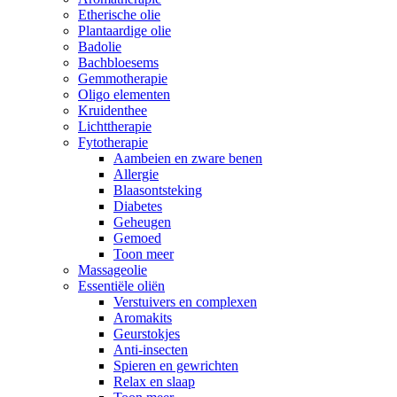
Etherische olie
Plantaardige olie
Badolie
Bachbloesems
Gemmotherapie
Oligo elementen
Kruidenthee
Lichttherapie
Fytotherapie
Aambeien en zware benen
Allergie
Blaasontsteking
Diabetes
Geheugen
Gemoed
Toon meer
Massageolie
Essentiële oliën
Verstuivers en complexen
Aromakits
Geurstokjes
Anti-insecten
Spieren en gewrichten
Relax en slaap