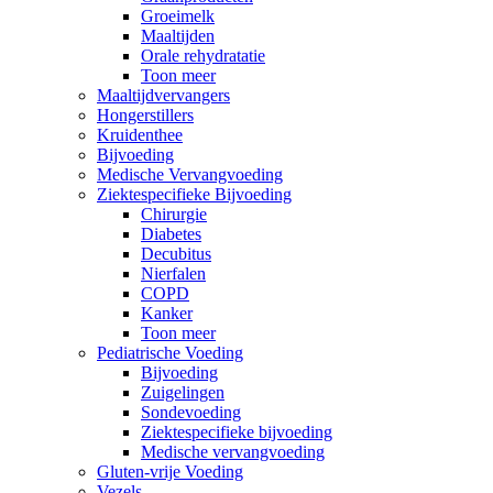
Groeimelk
Maaltijden
Orale rehydratatie
Toon meer
Maaltijdvervangers
Hongerstillers
Kruidenthee
Bijvoeding
Medische Vervangvoeding
Ziektespecifieke Bijvoeding
Chirurgie
Diabetes
Decubitus
Nierfalen
COPD
Kanker
Toon meer
Pediatrische Voeding
Bijvoeding
Zuigelingen
Sondevoeding
Ziektespecifieke bijvoeding
Medische vervangvoeding
Gluten-vrije Voeding
Vezels