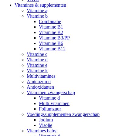
Vitamines & supplementen
Vitamine a
Vitamine b
Combinatie
Vitamine B1
Vitamine B2
Vitamine B3/PP
Vitamine B6
Vitamine B12
Vitamine c
Vitamine d
Vitamine e
Vitamine k
Multivitamines
Aminozuren
Antioxidanten
Vitaminen zwangerschap
Vitamine d
Multi-vitaminen
Foliumzuur
Voedingssupplementen zwangerschap
Jodium
Visolie
Vitamines baby