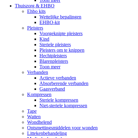
Toon meer
Thuiszorg & EHBO
Ehbo kits
Wettelijke bepalingen
EHBO-kit
Pleisters
Voorgeknipte pleisters
Kind
Steriele pleisters
Pleisters om te knippen
Hechtpleisters
Blarenpleisters
Toon meer
Verbanden
Actieve verbanden
Absorberende verbanden
Gaasverband
Kompressen
Steriele kompressen
Niet-steriele kompressen
Tape
Watten
Wondhelend
Ontsmettingsmiddelen voor wonden
Littekenbehandeling