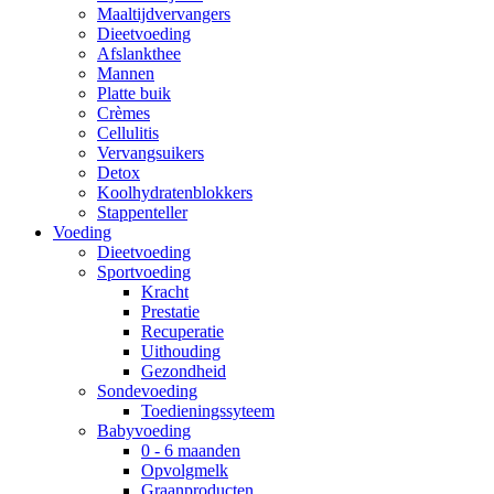
Maaltijdvervangers
Dieetvoeding
Afslankthee
Mannen
Platte buik
Crèmes
Cellulitis
Vervangsuikers
Detox
Koolhydratenblokkers
Stappenteller
Voeding
Dieetvoeding
Sportvoeding
Kracht
Prestatie
Recuperatie
Uithouding
Gezondheid
Sondevoeding
Toedieningssyteem
Babyvoeding
0 - 6 maanden
Opvolgmelk
Graanproducten