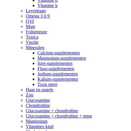
Vitamine d
Vitamine k
Levertraan
Omega 3 6 9
Q10
Msm
Foliumzuur
Tonica
Visolie
Mineralen
Calcium-supplementen
Magnesium-supplementen
Ijzer-supplementen
Fluor-supplementen
Jodium-supplementen
Kalium-supplementen
Toon meer
Haar en nagels
Zon
Glucosamine
Chondroïtine
Glucosamine + chondroïtine
Glucosamine + chondroïtine + msm
Magnesium
Vitamines kind