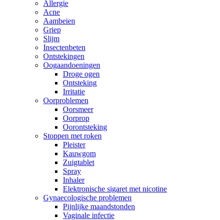
Allergie
Acne
Aambeien
Griep
Slijm
Insectenbeten
Ontstekingen
Oogaandoeningen
Droge ogen
Ontsteking
Irritatie
Oorproblemen
Oorsmeer
Oorprop
Oorontsteking
Stoppen met roken
Pleister
Kauwgom
Zuigtablet
Spray
Inhaler
Elektronische sigaret met nicotine
Gynaecologische problemen
Pijnlijke maandstonden
Vaginale infectie