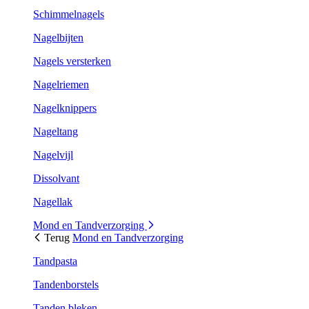
Schimmelnagels
Nagelbijten
Nagels versterken
Nagelriemen
Nagelknippers
Nageltang
Nagelvijl
Dissolvant
Nagellak
Mond en Tandverzorging
Terug
Mond en Tandverzorging
Tandpasta
Tandenborstels
Tanden bleken