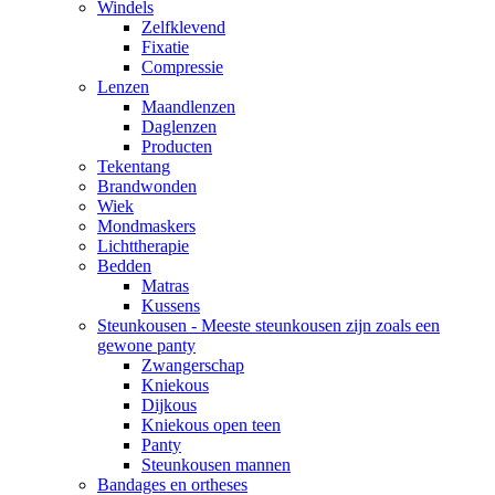
Windels
Zelfklevend
Fixatie
Compressie
Lenzen
Maandlenzen
Daglenzen
Producten
Tekentang
Brandwonden
Wiek
Mondmaskers
Lichttherapie
Bedden
Matras
Kussens
Steunkousen - Meeste steunkousen zijn zoals een
gewone panty
Zwangerschap
Kniekous
Dijkous
Kniekous open teen
Panty
Steunkousen mannen
Bandages en ortheses