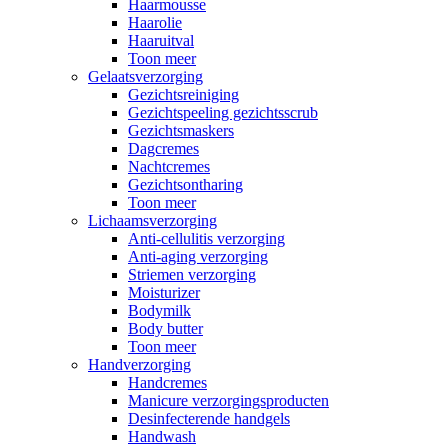
Haarmousse
Haarolie
Haaruitval
Toon meer
Gelaatsverzorging
Gezichtsreiniging
Gezichtspeeling gezichtsscrub
Gezichtsmaskers
Dagcremes
Nachtcremes
Gezichtsontharing
Toon meer
Lichaamsverzorging
Anti-cellulitis verzorging
Anti-aging verzorging
Striemen verzorging
Moisturizer
Bodymilk
Body butter
Toon meer
Handverzorging
Handcremes
Manicure verzorgingsproducten
Desinfecterende handgels
Handwash