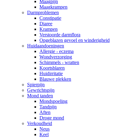
Maagpijn
Maagkrampen
Darmproblemen
Constipatie
Diaree
Krampen
Verstoorde darmflora
Opgeblazen gevoel en winderigheid
Huidaandoeningen
Allergie - eczema
Wondverzorging
Schimmels - wratten
Koortsblaren
Huidirritatie
Blauwe plekken
Spierpijn
Gewrichtspijn
Mond tanden
Mondspoeling
Tandpijn
Aften
Droge mond
Verkoudheid
Neus
Keel