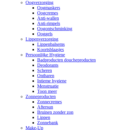
Oogverzorging
Oogmaskers
Oogcremes
Anti-wallen
Anti-rimpels
Oogontschminking
Ooggels
Lippenverzorging
Lippenbalsems
Koortsblaasjes
Persoonlijke Hygiene
Badproducten doucheproducten
Deodorants
Scheren
Ontharen
Intieme hygiene
Menstruatie
Toon meer
Zonneproducten
Zonnecremes
Aftersun
Bruinen zonder zon
Lippen
Zonnebank
Make-Up