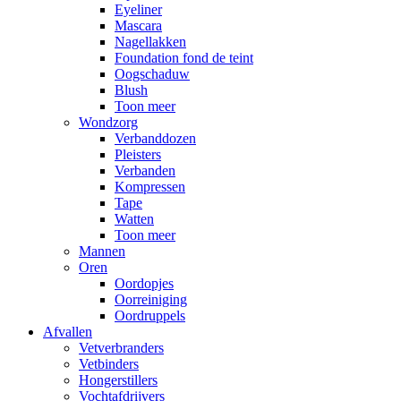
Eyeliner
Mascara
Nagellakken
Foundation fond de teint
Oogschaduw
Blush
Toon meer
Wondzorg
Verbanddozen
Pleisters
Verbanden
Kompressen
Tape
Watten
Toon meer
Mannen
Oren
Oordopjes
Oorreiniging
Oordruppels
Afvallen
Vetverbranders
Vetbinders
Hongerstillers
Vochtafdrijvers