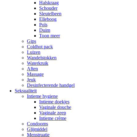
Halskraag
Schouder
Sleutelbeen
Elleboog
Pols
Duim
Toon meer
Gips
Coldhot pack
Luizen
Wandelstokken
Waterkruik
Aften
Massage
Jeuk
Desinfecterende handgel
Seksualiteit
Intieme hygiene
Intieme doekjes
Vaginale douche
Vaginale zeep
Intieme crème
Condooms
Glijmiddel
Menstruatie