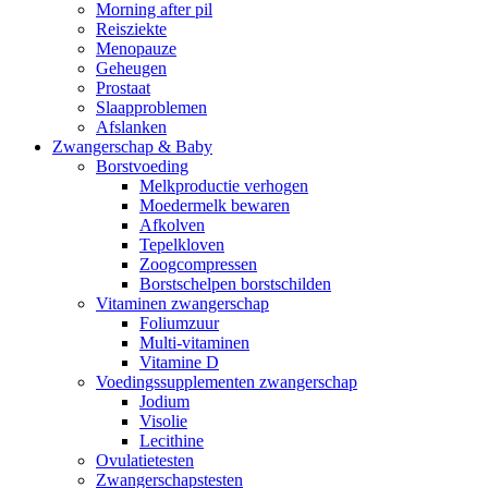
Morning after pil
Reisziekte
Menopauze
Geheugen
Prostaat
Slaapproblemen
Afslanken
Zwangerschap & Baby
Borstvoeding
Melkproductie verhogen
Moedermelk bewaren
Afkolven
Tepelkloven
Zoogcompressen
Borstschelpen borstschilden
Vitaminen zwangerschap
Foliumzuur
Multi-vitaminen
Vitamine D
Voedingssupplementen zwangerschap
Jodium
Visolie
Lecithine
Ovulatietesten
Zwangerschapstesten