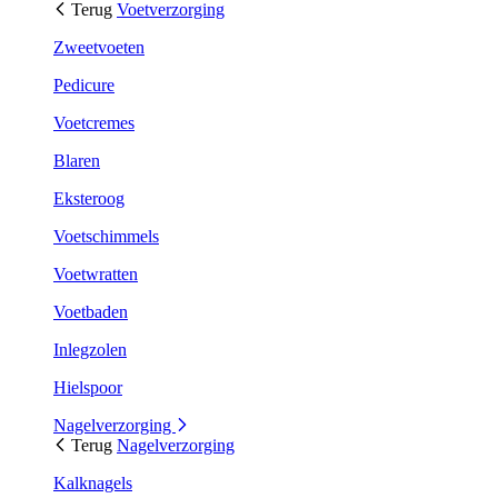
Terug
Voetverzorging
Zweetvoeten
Pedicure
Voetcremes
Blaren
Eksteroog
Voetschimmels
Voetwratten
Voetbaden
Inlegzolen
Hielspoor
Nagelverzorging
Terug
Nagelverzorging
Kalknagels