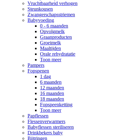
Vruchtbaarheid verhogen
Steunkousen
Zwangerschapsstriemen
Babyvoeding
0 - 6 maanden
Opvolgmelk
Graanproducten
Groeimelk
Maaltijden
Orale rehydratatie
Toon meer
Pampers
Fopspenen
1 dag
6 maanden
12 maanden
16 maanden
18 maanden
Fopspeenketting
Toon meer
Papflessen
Flessenverwarmers
Babyflessen steriliseren
Drinkbekers baby
Bijtringen