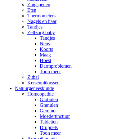
Zuigspenen
Eten
Thermometers
Nagels en haar
Tandjes
Zelfzorg baby
Tandjes
Neus
Koorts
Maag
Hoest
Darmproblemen
Toon meer
Zitbal
Kersenpitkussen
Natuurgeneeskunde
Homeopathie
Globulen
Granulen
Gemmo
Moedertinctuur
Tabletten
Druppels
Toon meer
Aromatherapie