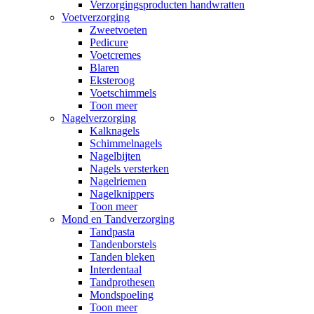
Verzorgingsproducten handwratten
Voetverzorging
Zweetvoeten
Pedicure
Voetcremes
Blaren
Eksteroog
Voetschimmels
Toon meer
Nagelverzorging
Kalknagels
Schimmelnagels
Nagelbijten
Nagels versterken
Nagelriemen
Nagelknippers
Toon meer
Mond en Tandverzorging
Tandpasta
Tandenborstels
Tanden bleken
Interdentaal
Tandprothesen
Mondspoeling
Toon meer