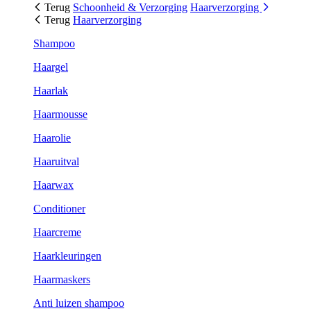
Terug
Schoonheid & Verzorging
Haarverzorging
Terug
Haarverzorging
Shampoo
Haargel
Haarlak
Haarmousse
Haarolie
Haaruitval
Haarwax
Conditioner
Haarcreme
Haarkleuringen
Haarmaskers
Anti luizen shampoo