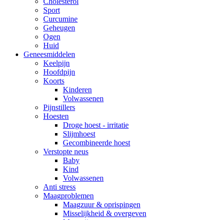
Cholesterol
Sport
Curcumine
Geheugen
Ogen
Huid
Geneesmiddelen
Keelpijn
Hoofdpijn
Koorts
Kinderen
Volwassenen
Pijnstillers
Hoesten
Droge hoest - irritatie
Slijmhoest
Gecombineerde hoest
Verstopte neus
Baby
Kind
Volwassenen
Anti stress
Maagproblemen
Maagzuur & oprispingen
Misselijkheid & overgeven