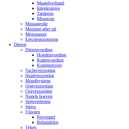
Maandverband
Inlegkruisjes
Tampons
Mooncup
Massageolie
Morning after pil
Menopauze
Erectiestoornissen
Dieren
Dierenvoeding
Hondenvoeding
Kattenvoeding
Konijnenvoer
Vachtverzorging
Huidverzorging
Mondhygiene
Oogverzorging
Oorverzorging
Nagels hoeven
Spijsvertering
Stress
Vlooien
Preventief
Behandelen
Teken