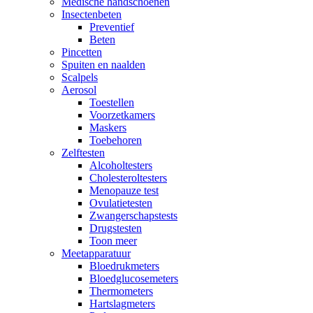
Medische handschoenen
Insectenbeten
Preventief
Beten
Pincetten
Spuiten en naalden
Scalpels
Aerosol
Toestellen
Voorzetkamers
Maskers
Toebehoren
Zelftesten
Alcoholtesters
Cholesteroltesters
Menopauze test
Ovulatietesten
Zwangerschapstests
Drugstesten
Toon meer
Meetapparatuur
Bloedrukmeters
Bloedglucosemeters
Thermometers
Hartslagmeters