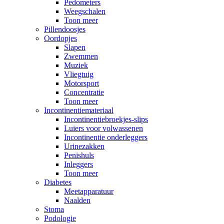
Pedometers
Weegschalen
Toon meer
Pillendoosjes
Oordopjes
Slapen
Zwemmen
Muziek
Vliegtuig
Motorsport
Concentratie
Toon meer
Incontinentiemateriaal
Incontinentiebroekjes-slips
Luiers voor volwassenen
Incontinentie onderleggers
Urinezakken
Penishuls
Inleggers
Toon meer
Diabetes
Meetapparatuur
Naalden
Stoma
Podologie