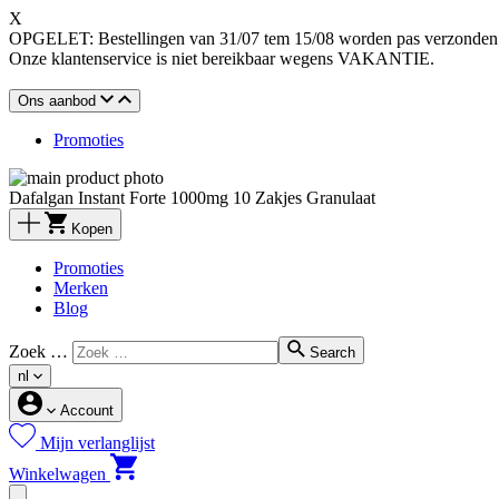
X
OPGELET: Bestellingen van 31/07 tem 15/08 worden pas verzonden o
Onze klantenservice is niet bereikbaar wegens VAKANTIE.
Ons aanbod
Promoties
Dafalgan Instant Forte 1000mg 10 Zakjes Granulaat
Kopen
Promoties
Merken
Blog
Zoek …
Search
nl
Account
Mijn verlanglijst
Winkelwagen