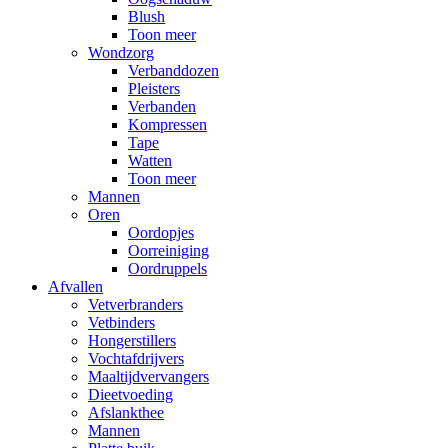
Blush
Toon meer
Wondzorg
Verbanddozen
Pleisters
Verbanden
Kompressen
Tape
Watten
Toon meer
Mannen
Oren
Oordopjes
Oorreiniging
Oordruppels
Afvallen
Vetverbranders
Vetbinders
Hongerstillers
Vochtafdrijvers
Maaltijdvervangers
Dieetvoeding
Afslankthee
Mannen