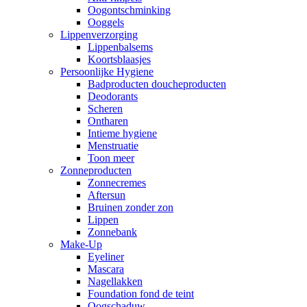
Oogontschminking
Ooggels
Lippenverzorging
Lippenbalsems
Koortsblaasjes
Persoonlijke Hygiene
Badproducten doucheproducten
Deodorants
Scheren
Ontharen
Intieme hygiene
Menstruatie
Toon meer
Zonneproducten
Zonnecremes
Aftersun
Bruinen zonder zon
Lippen
Zonnebank
Make-Up
Eyeliner
Mascara
Nagellakken
Foundation fond de teint
Oogschaduw