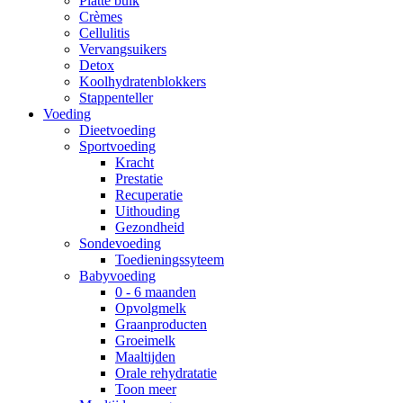
Platte buik
Crèmes
Cellulitis
Vervangsuikers
Detox
Koolhydratenblokkers
Stappenteller
Voeding
Dieetvoeding
Sportvoeding
Kracht
Prestatie
Recuperatie
Uithouding
Gezondheid
Sondevoeding
Toedieningssyteem
Babyvoeding
0 - 6 maanden
Opvolgmelk
Graanproducten
Groeimelk
Maaltijden
Orale rehydratatie
Toon meer