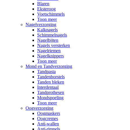
Blaren
Eksteroog
Voetschimmels
Toon meer
Nagelverzorging
Kalknagels
Schimmelnagels
Nagelbijten
Nagels versterken
Nagelriemen
Nagelknippers
Toon meer
Mond en Tandverzorging
Tandpasta
Tandenborstels
Tanden bleken
Interdentaal
Tandprothesen
Mondspoeling
Toon meer
Oogverzorging
Oogmaskers
Oogcremes
Anti-wallen
Anti-rimpels