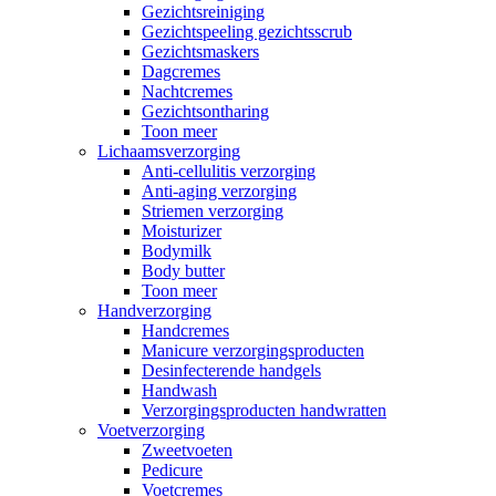
Gezichtsreiniging
Gezichtspeeling gezichtsscrub
Gezichtsmaskers
Dagcremes
Nachtcremes
Gezichtsontharing
Toon meer
Lichaamsverzorging
Anti-cellulitis verzorging
Anti-aging verzorging
Striemen verzorging
Moisturizer
Bodymilk
Body butter
Toon meer
Handverzorging
Handcremes
Manicure verzorgingsproducten
Desinfecterende handgels
Handwash
Verzorgingsproducten handwratten
Voetverzorging
Zweetvoeten
Pedicure
Voetcremes