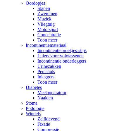
Oordopjes
Slapen
Zwemmen
Muziek
Vliegtuig
Motorsport
Concentratie
Toon meer
Incontinentiemateriaal
Incontinentiebroekjes-slips
Luiers voor volwassenen
Incontinentie onderleggers
Urinezakken
Penishuls
Inleggers
Toon meer
Diabetes
Meetapparatuur
Naalden
Stoma
Podologie
Windels
Zelfklevend
Fixatie
Compressie