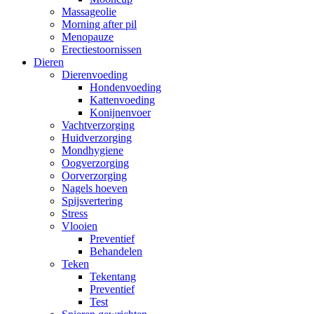
Massageolie
Morning after pil
Menopauze
Erectiestoornissen
Dieren
Dierenvoeding
Hondenvoeding
Kattenvoeding
Konijnenvoer
Vachtverzorging
Huidverzorging
Mondhygiene
Oogverzorging
Oorverzorging
Nagels hoeven
Spijsvertering
Stress
Vlooien
Preventief
Behandelen
Teken
Tekentang
Preventief
Test