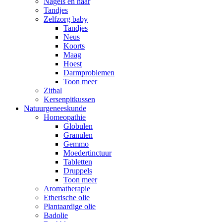
Nagels en haar
Tandjes
Zelfzorg baby
Tandjes
Neus
Koorts
Maag
Hoest
Darmproblemen
Toon meer
Zitbal
Kersenpitkussen
Natuurgeneeskunde
Homeopathie
Globulen
Granulen
Gemmo
Moedertinctuur
Tabletten
Druppels
Toon meer
Aromatherapie
Etherische olie
Plantaardige olie
Badolie