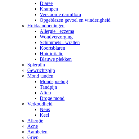
Diaree
Krampen
Verstoorde darmflora
Opgeblazen gevoel en winderigheid
Huidaandoeningen
Allergie - eczema
Wondverzorging
Schimmels - wratten
Koortsblaren
Huidirritatie
Blauwe plekken
Spierpijn
Gewrichtspijn
Mond tanden
Mondspoeling
Tandpijn
Aften
Droge mond
Verkoudheid
Neus
Keel
Allergie
Acne
Aambeien
Griep