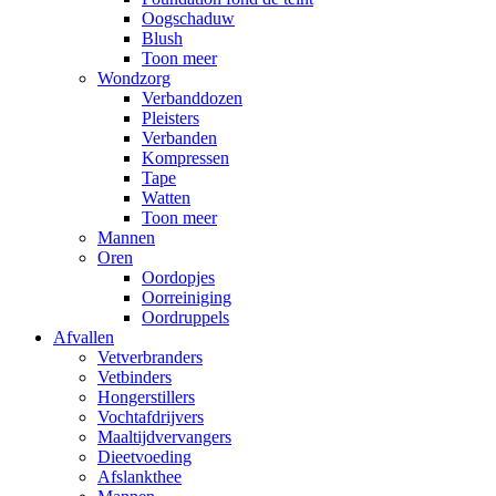
Oogschaduw
Blush
Toon meer
Wondzorg
Verbanddozen
Pleisters
Verbanden
Kompressen
Tape
Watten
Toon meer
Mannen
Oren
Oordopjes
Oorreiniging
Oordruppels
Afvallen
Vetverbranders
Vetbinders
Hongerstillers
Vochtafdrijvers
Maaltijdvervangers
Dieetvoeding
Afslankthee