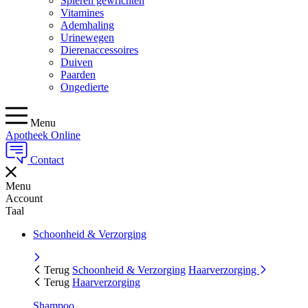
Spieren gewrichten
Vitamines
Ademhaling
Urinewegen
Dierenaccessoires
Duiven
Paarden
Ongedierte
Menu
Apotheek Online
Contact
Menu
Account
Taal
Schoonheid & Verzorging
Terug
Schoonheid & Verzorging
Haarverzorging
Terug
Haarverzorging
Shampoo