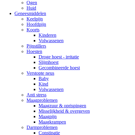
Ogen
Huid
Geneesmiddelen
Keelpijn
Hoofdpijn
Koorts
Kinderen
Volwassenen
Pijnstillers
Hoesten
Droge hoest - irritatie
Slijmhoest
Gecombineerde hoest
Verstopte neus
Baby
Kind
Volwassenen
Anti stress
Maagproblemen
Maagzuur & oprispingen
Misselijkheid & overgeven
Maagpijn
Maagkrampen
Darmproblemen
Constipatie