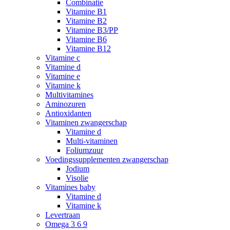
Combinatie
Vitamine B1
Vitamine B2
Vitamine B3/PP
Vitamine B6
Vitamine B12
Vitamine c
Vitamine d
Vitamine e
Vitamine k
Multivitamines
Aminozuren
Antioxidanten
Vitaminen zwangerschap
Vitamine d
Multi-vitaminen
Foliumzuur
Voedingssupplementen zwangerschap
Jodium
Visolie
Vitamines baby
Vitamine d
Vitamine k
Levertraan
Omega 3 6 9