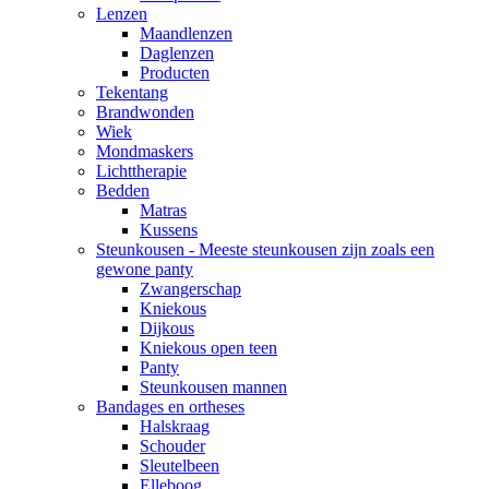
Lenzen
Maandlenzen
Daglenzen
Producten
Tekentang
Brandwonden
Wiek
Mondmaskers
Lichttherapie
Bedden
Matras
Kussens
Steunkousen - Meeste steunkousen zijn zoals een
gewone panty
Zwangerschap
Kniekous
Dijkous
Kniekous open teen
Panty
Steunkousen mannen
Bandages en ortheses
Halskraag
Schouder
Sleutelbeen
Elleboog