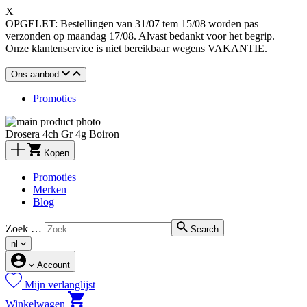
X
OPGELET: Bestellingen van 31/07 tem 15/08 worden pas
verzonden op maandag 17/08. Alvast bedankt voor het begrip.
Onze klantenservice is niet bereikbaar wegens VAKANTIE.
Ons aanbod
Promoties
Drosera 4ch Gr 4g Boiron
Kopen
Promoties
Merken
Blog
Zoek …
Search
nl
Account
Mijn verlanglijst
Winkelwagen