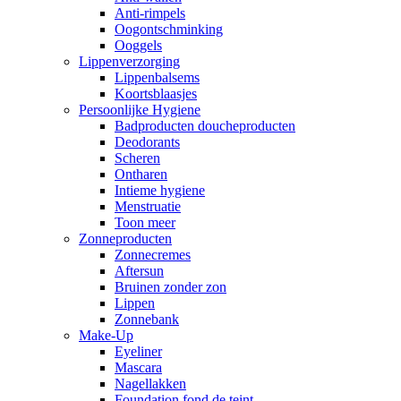
Anti-rimpels
Oogontschminking
Ooggels
Lippenverzorging
Lippenbalsems
Koortsblaasjes
Persoonlijke Hygiene
Badproducten doucheproducten
Deodorants
Scheren
Ontharen
Intieme hygiene
Menstruatie
Toon meer
Zonneproducten
Zonnecremes
Aftersun
Bruinen zonder zon
Lippen
Zonnebank
Make-Up
Eyeliner
Mascara
Nagellakken
Foundation fond de teint