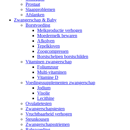
Prostaat
Slaapproblemen
Afslanken
Zwangerschap & Baby
Borstvoeding
Melkproductie verhogen
Moedermelk bewaren
Afkolven
Tepelkloven
Zoogcompressen
Borstschelpen borstschilden
Vitaminen zwangerschap
Foliumzuur
Multi-vitaminen
Vitamine D
Voedingssupplementen zwangerschap
Jodium
Visolie
Lecithine
Ovulatietesten
Zwangerschapstesten
Vruchtbaarheid verhogen
Steunkousen
Zwangerschapsstriemen
Babyvoeding