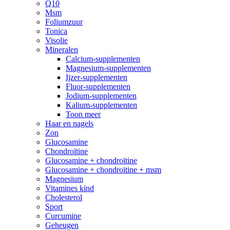
Q10
Msm
Foliumzuur
Tonica
Visolie
Mineralen
Calcium-supplementen
Magnesium-supplementen
Ijzer-supplementen
Fluor-supplementen
Jodium-supplementen
Kalium-supplementen
Toon meer
Haar en nagels
Zon
Glucosamine
Chondroïtine
Glucosamine + chondroïtine
Glucosamine + chondroïtine + msm
Magnesium
Vitamines kind
Cholesterol
Sport
Curcumine
Geheugen