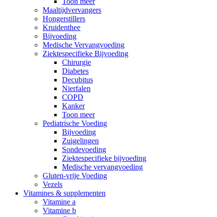
Toon meer
Maaltijdvervangers
Hongerstillers
Kruidenthee
Bijvoeding
Medische Vervangvoeding
Ziektespecifieke Bijvoeding
Chirurgie
Diabetes
Decubitus
Nierfalen
COPD
Kanker
Toon meer
Pediatrische Voeding
Bijvoeding
Zuigelingen
Sondevoeding
Ziektespecifieke bijvoeding
Medische vervangvoeding
Gluten-vrije Voeding
Vezels
Vitamines & supplementen
Vitamine a
Vitamine b