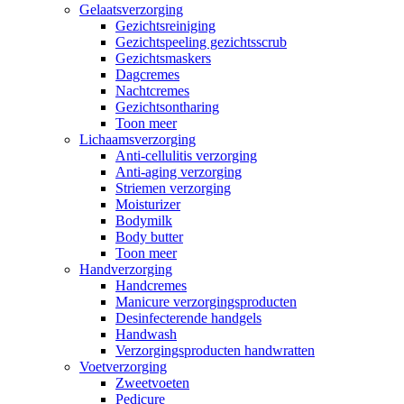
Gelaatsverzorging
Gezichtsreiniging
Gezichtspeeling gezichtsscrub
Gezichtsmaskers
Dagcremes
Nachtcremes
Gezichtsontharing
Toon meer
Lichaamsverzorging
Anti-cellulitis verzorging
Anti-aging verzorging
Striemen verzorging
Moisturizer
Bodymilk
Body butter
Toon meer
Handverzorging
Handcremes
Manicure verzorgingsproducten
Desinfecterende handgels
Handwash
Verzorgingsproducten handwratten
Voetverzorging
Zweetvoeten
Pedicure