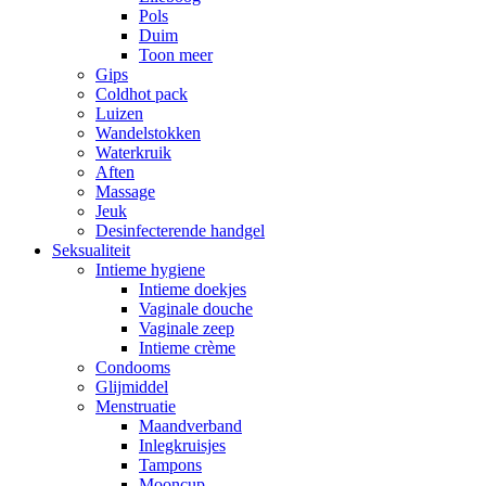
Pols
Duim
Toon meer
Gips
Coldhot pack
Luizen
Wandelstokken
Waterkruik
Aften
Massage
Jeuk
Desinfecterende handgel
Seksualiteit
Intieme hygiene
Intieme doekjes
Vaginale douche
Vaginale zeep
Intieme crème
Condooms
Glijmiddel
Menstruatie
Maandverband
Inlegkruisjes
Tampons
Mooncup