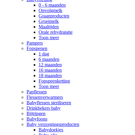
0 - 6 maanden
Opvolgmelk
Graanproducten
Groeimelk
Maaltijden
Orale rehydratatie
Toon meer
Pampers
Fopspenen
1 dag
6 maanden
12 maanden
16 maanden
18 maanden
Fopspeenketting
Toon meer
Papflessen
Flessenverwarmers
Babyflessen steriliseren
Drinkbekers baby
Bijtringen
Babyfoons
Baby verzorgingsproducten
Babydoekjes