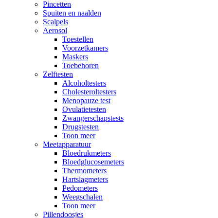
Pincetten
Spuiten en naalden
Scalpels
Aerosol
Toestellen
Voorzetkamers
Maskers
Toebehoren
Zelftesten
Alcoholtesters
Cholesteroltesters
Menopauze test
Ovulatietesten
Zwangerschapstests
Drugstesten
Toon meer
Meetapparatuur
Bloedrukmeters
Bloedglucosemeters
Thermometers
Hartslagmeters
Pedometers
Weegschalen
Toon meer
Pillendoosjes