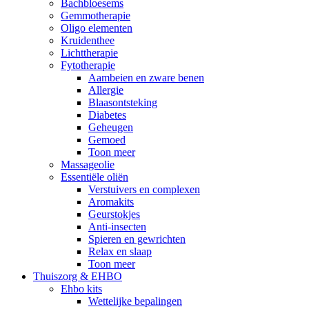
Bachbloesems
Gemmotherapie
Oligo elementen
Kruidenthee
Lichttherapie
Fytotherapie
Aambeien en zware benen
Allergie
Blaasontsteking
Diabetes
Geheugen
Gemoed
Toon meer
Massageolie
Essentiële oliën
Verstuivers en complexen
Aromakits
Geurstokjes
Anti-insecten
Spieren en gewrichten
Relax en slaap
Toon meer
Thuiszorg & EHBO
Ehbo kits
Wettelijke bepalingen