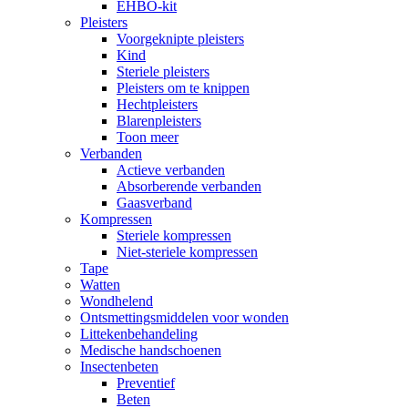
EHBO-kit
Pleisters
Voorgeknipte pleisters
Kind
Steriele pleisters
Pleisters om te knippen
Hechtpleisters
Blarenpleisters
Toon meer
Verbanden
Actieve verbanden
Absorberende verbanden
Gaasverband
Kompressen
Steriele kompressen
Niet-steriele kompressen
Tape
Watten
Wondhelend
Ontsmettingsmiddelen voor wonden
Littekenbehandeling
Medische handschoenen
Insectenbeten
Preventief
Beten