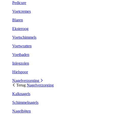
Pedicure
Voetcremes
Blaren
Eksteroog
Voetschimmels
Voetwratten
Voetbaden
Inlegzolen
Hielspoor
Nagelverzorging
Terug
Nagelverzorging
Kalknagels
Schimmelnagels
Nagelbijten