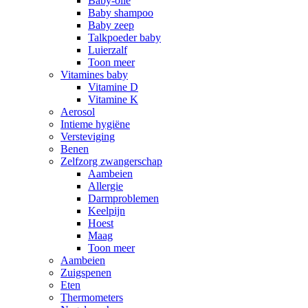
Baby-olie
Baby shampoo
Baby zeep
Talkpoeder baby
Luierzalf
Toon meer
Vitamines baby
Vitamine D
Vitamine K
Aerosol
Intieme hygiëne
Versteviging
Benen
Zelfzorg zwangerschap
Aambeien
Allergie
Darmproblemen
Keelpijn
Hoest
Maag
Toon meer
Aambeien
Zuigspenen
Eten
Thermometers