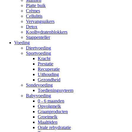
Mannen
Platte buik
Crèmes
Cellulitis
Vervangsuikers
Detox
Koolhydratenblokkers
Stappenteller
Voeding
Dieetvoeding
Sportvoeding
Kracht
Prestatie
Recuperatie
Uithouding
Gezondheid
Sondevoeding
Toedieningssyteem
Babyvoeding
0 - 6 maanden
Opvolgmelk
Graanproducten
Groeimelk
Maaltijden
Orale rehydratatie