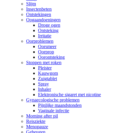
Slijm
Insectenbeten
Ontstekingen
Oogaandoeningen
Droge ogen
Ontsteking
Irritatie
Oorproblemen
Oorsmeer
Oorprop
Oorontsteking
Stoppen met roken
Pleister
Kauwgom
Zuigtablet
Spray
Inhaler
Elektronische sigaret met nicotine
Gynaecologische problemen
Pijnlijke maandstonden
Vaginale infectie
Morning after pil
Reisziekte
Menopauze
Geheugen