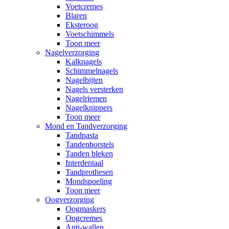
Voetcremes
Blaren
Eksteroog
Voetschimmels
Toon meer
Nagelverzorging
Kalknagels
Schimmelnagels
Nagelbijten
Nagels versterken
Nagelriemen
Nagelknippers
Toon meer
Mond en Tandverzorging
Tandpasta
Tandenborstels
Tanden bleken
Interdentaal
Tandprothesen
Mondspoeling
Toon meer
Oogverzorging
Oogmaskers
Oogcremes
Anti-wallen