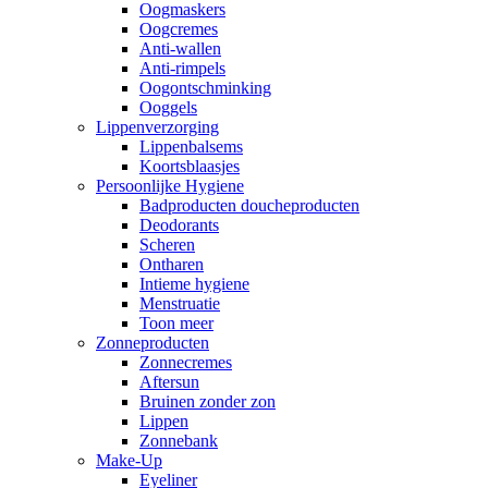
Oogmaskers
Oogcremes
Anti-wallen
Anti-rimpels
Oogontschminking
Ooggels
Lippenverzorging
Lippenbalsems
Koortsblaasjes
Persoonlijke Hygiene
Badproducten doucheproducten
Deodorants
Scheren
Ontharen
Intieme hygiene
Menstruatie
Toon meer
Zonneproducten
Zonnecremes
Aftersun
Bruinen zonder zon
Lippen
Zonnebank
Make-Up
Eyeliner