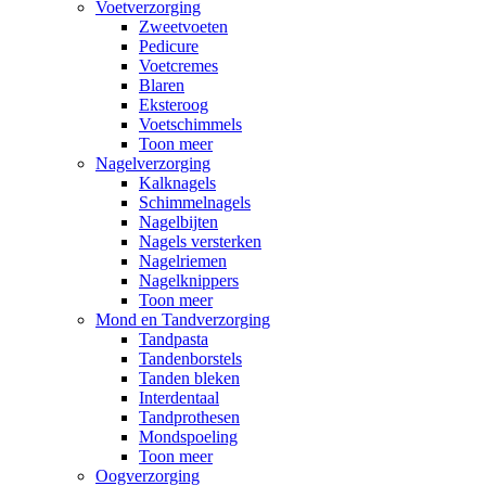
Voetverzorging
Zweetvoeten
Pedicure
Voetcremes
Blaren
Eksteroog
Voetschimmels
Toon meer
Nagelverzorging
Kalknagels
Schimmelnagels
Nagelbijten
Nagels versterken
Nagelriemen
Nagelknippers
Toon meer
Mond en Tandverzorging
Tandpasta
Tandenborstels
Tanden bleken
Interdentaal
Tandprothesen
Mondspoeling
Toon meer
Oogverzorging