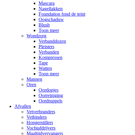
Mascara
Nagellakken
Foundation fond de teint
Oogschaduw
Blush
Toon meer
Wondzorg
Verbanddozen
Pleisters
Verbanden
Kompressen
Tape
Watten
Toon meer
Mannen
Oren
Oordopjes
Oorreiniging
Oordruppels
Afvallen
Vetverbranders
Vetbinders
Hongerstillers
Vochtafdrijvers
Maaltijdvervangers