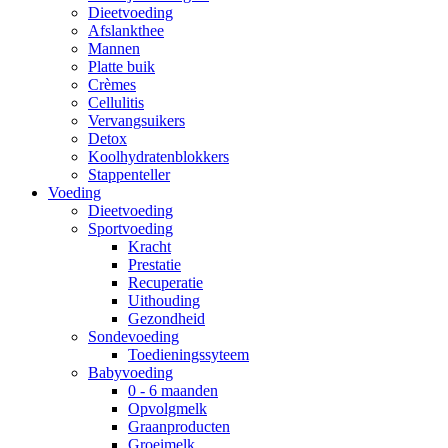
Dieetvoeding
Afslankthee
Mannen
Platte buik
Crèmes
Cellulitis
Vervangsuikers
Detox
Koolhydratenblokkers
Stappenteller
Voeding
Dieetvoeding
Sportvoeding
Kracht
Prestatie
Recuperatie
Uithouding
Gezondheid
Sondevoeding
Toedieningssyteem
Babyvoeding
0 - 6 maanden
Opvolgmelk
Graanproducten
Groeimelk