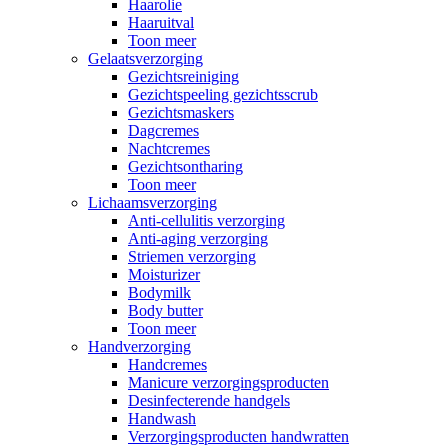
Haarolie
Haaruitval
Toon meer
Gelaatsverzorging
Gezichtsreiniging
Gezichtspeeling gezichtsscrub
Gezichtsmaskers
Dagcremes
Nachtcremes
Gezichtsontharing
Toon meer
Lichaamsverzorging
Anti-cellulitis verzorging
Anti-aging verzorging
Striemen verzorging
Moisturizer
Bodymilk
Body butter
Toon meer
Handverzorging
Handcremes
Manicure verzorgingsproducten
Desinfecterende handgels
Handwash
Verzorgingsproducten handwratten