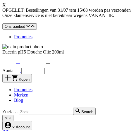
X
OPGELET: Bestellingen van 31/07 tem 15/08 worden pas verzonden o
Onze klantenservice is niet bereikbaar wegens VAKANTIE.
Ons aanbod
Promoties
Eucerin pH5 Douche Olie 200ml
Aantal
Kopen
Promoties
Merken
Blog
Zoek …
Search
nl
Account