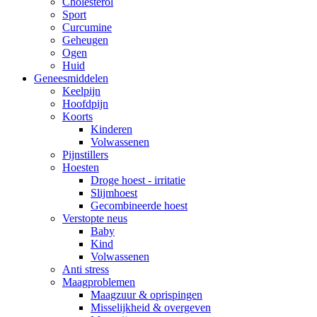
Cholesterol
Sport
Curcumine
Geheugen
Ogen
Huid
Geneesmiddelen
Keelpijn
Hoofdpijn
Koorts
Kinderen
Volwassenen
Pijnstillers
Hoesten
Droge hoest - irritatie
Slijmhoest
Gecombineerde hoest
Verstopte neus
Baby
Kind
Volwassenen
Anti stress
Maagproblemen
Maagzuur & oprispingen
Misselijkheid & overgeven