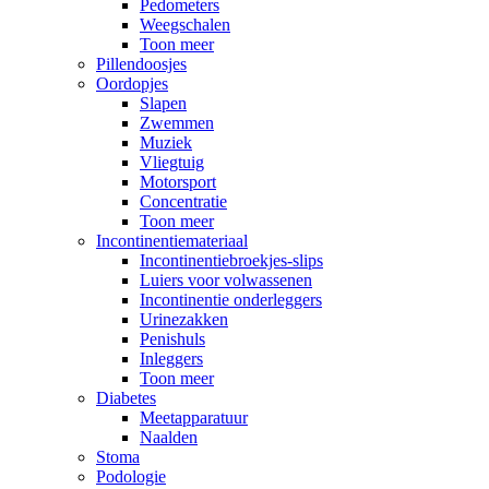
Pedometers
Weegschalen
Toon meer
Pillendoosjes
Oordopjes
Slapen
Zwemmen
Muziek
Vliegtuig
Motorsport
Concentratie
Toon meer
Incontinentiemateriaal
Incontinentiebroekjes-slips
Luiers voor volwassenen
Incontinentie onderleggers
Urinezakken
Penishuls
Inleggers
Toon meer
Diabetes
Meetapparatuur
Naalden
Stoma
Podologie