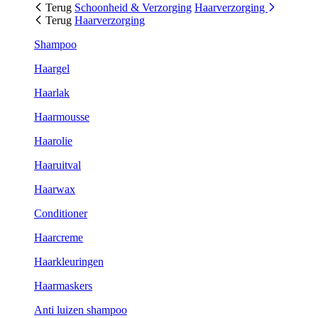
Terug
Schoonheid & Verzorging
Haarverzorging
Terug
Haarverzorging
Shampoo
Haargel
Haarlak
Haarmousse
Haarolie
Haaruitval
Haarwax
Conditioner
Haarcreme
Haarkleuringen
Haarmaskers
Anti luizen shampoo