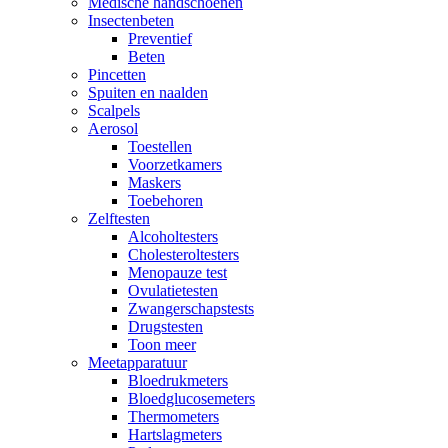
Medische handschoenen
Insectenbeten
Preventief
Beten
Pincetten
Spuiten en naalden
Scalpels
Aerosol
Toestellen
Voorzetkamers
Maskers
Toebehoren
Zelftesten
Alcoholtesters
Cholesteroltesters
Menopauze test
Ovulatietesten
Zwangerschapstests
Drugstesten
Toon meer
Meetapparatuur
Bloedrukmeters
Bloedglucosemeters
Thermometers
Hartslagmeters