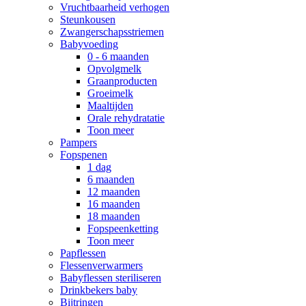
Vruchtbaarheid verhogen
Steunkousen
Zwangerschapsstriemen
Babyvoeding
0 - 6 maanden
Opvolgmelk
Graanproducten
Groeimelk
Maaltijden
Orale rehydratatie
Toon meer
Pampers
Fopspenen
1 dag
6 maanden
12 maanden
16 maanden
18 maanden
Fopspeenketting
Toon meer
Papflessen
Flessenverwarmers
Babyflessen steriliseren
Drinkbekers baby
Bijtringen