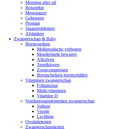
Morning after pil
Reisziekte
Menopauze
Geheugen
Prostaat
Slaapproblemen
Afslanken
Zwangerschap & Baby
Borstvoeding
Melkproductie verhogen
Moedermelk bewaren
Afkolven
Tepelkloven
Zoogcompressen
Borstschelpen borstschilden
Vitaminen zwangerschap
Foliumzuur
Multi-vitaminen
Vitamine D
Voedingssupplementen zwangerschap
Jodium
Visolie
Lecithine
Ovulatietesten
Zwangerschapstesten