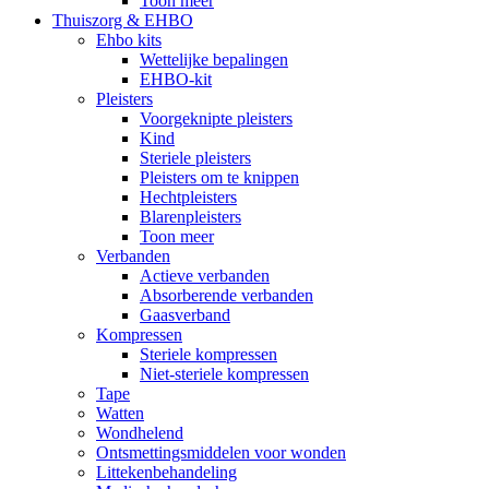
Toon meer
Thuiszorg & EHBO
Ehbo kits
Wettelijke bepalingen
EHBO-kit
Pleisters
Voorgeknipte pleisters
Kind
Steriele pleisters
Pleisters om te knippen
Hechtpleisters
Blarenpleisters
Toon meer
Verbanden
Actieve verbanden
Absorberende verbanden
Gaasverband
Kompressen
Steriele kompressen
Niet-steriele kompressen
Tape
Watten
Wondhelend
Ontsmettingsmiddelen voor wonden
Littekenbehandeling