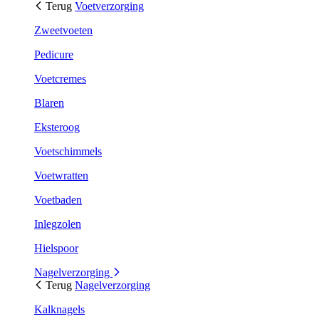
Terug
Voetverzorging
Zweetvoeten
Pedicure
Voetcremes
Blaren
Eksteroog
Voetschimmels
Voetwratten
Voetbaden
Inlegzolen
Hielspoor
Nagelverzorging
Terug
Nagelverzorging
Kalknagels