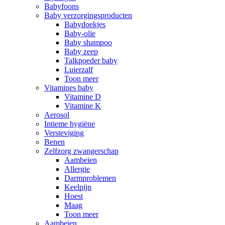
Babyfoons
Baby verzorgingsproducten
Babydoekjes
Baby-olie
Baby shampoo
Baby zeep
Talkpoeder baby
Luierzalf
Toon meer
Vitamines baby
Vitamine D
Vitamine K
Aerosol
Intieme hygiëne
Versteviging
Benen
Zelfzorg zwangerschap
Aambeien
Allergie
Darmproblemen
Keelpijn
Hoest
Maag
Toon meer
Aambeien