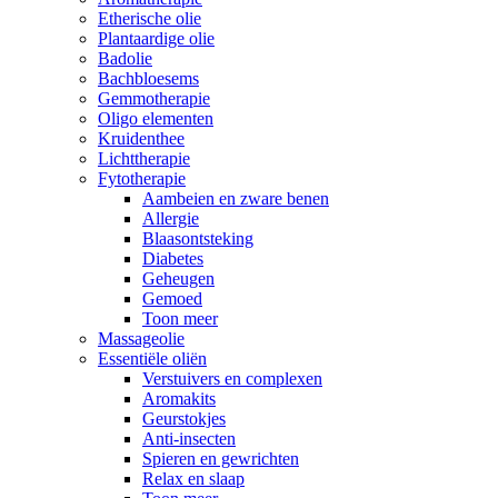
Etherische olie
Plantaardige olie
Badolie
Bachbloesems
Gemmotherapie
Oligo elementen
Kruidenthee
Lichttherapie
Fytotherapie
Aambeien en zware benen
Allergie
Blaasontsteking
Diabetes
Geheugen
Gemoed
Toon meer
Massageolie
Essentiële oliën
Verstuivers en complexen
Aromakits
Geurstokjes
Anti-insecten
Spieren en gewrichten
Relax en slaap