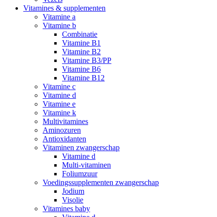
Vitamines & supplementen
Vitamine a
Vitamine b
Combinatie
Vitamine B1
Vitamine B2
Vitamine B3/PP
Vitamine B6
Vitamine B12
Vitamine c
Vitamine d
Vitamine e
Vitamine k
Multivitamines
Aminozuren
Antioxidanten
Vitaminen zwangerschap
Vitamine d
Multi-vitaminen
Foliumzuur
Voedingssupplementen zwangerschap
Jodium
Visolie
Vitamines baby