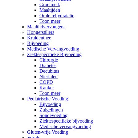
Groeimelk
Maaltijden
Orale rehydratatie
Toon meer
Maaltijdvervangers
Hongerstillers
Kruidenthee
Bijvoeding
Medische Vervangvoeding
Ziektespecifieke Bijvoeding
Chirurgie
Diabetes
Decubitus
Nierfalen
COPD
Kanker
Toon meer
Pediatrische Voeding
Bijvoeding
Zuigelingen
Sondevoeding
Ziektespecifieke bijvoeding
Medische vervangvoeding
Gluten-vrije Voeding
Vezels