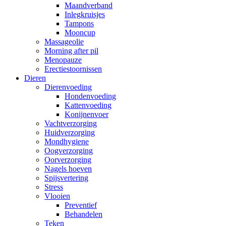
Maandverband
Inlegkruisjes
Tampons
Mooncup
Massageolie
Morning after pil
Menopauze
Erectiestoornissen
Dieren
Dierenvoeding
Hondenvoeding
Kattenvoeding
Konijnenvoer
Vachtverzorging
Huidverzorging
Mondhygiene
Oogverzorging
Oorverzorging
Nagels hoeven
Spijsvertering
Stress
Vlooien
Preventief
Behandelen
Teken