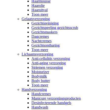
Haarmousse
Haarolie
Haaruitval
Toon meer
Gelaatsverzorging
Gezichtsreiniging
Gezichtspeeling gezichtsscrub
Gezichtsmaskers
Dagcremes
Nachtcremes
Gezichtsontharing
Toon meer
Lichaamsverzorging
Anti-cellulitis verzorging
Anti-aging verzorging
Striemen verzorging
Moisturizer
Bodymilk
Body butter
Toon meer
Handverzorging
Handcremes
Manicure verzorgingsproducten
Desinfecterende handgels
Handwash