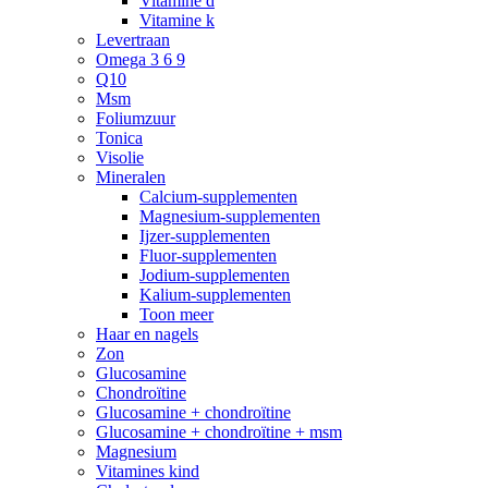
Vitamine d
Vitamine k
Levertraan
Omega 3 6 9
Q10
Msm
Foliumzuur
Tonica
Visolie
Mineralen
Calcium-supplementen
Magnesium-supplementen
Ijzer-supplementen
Fluor-supplementen
Jodium-supplementen
Kalium-supplementen
Toon meer
Haar en nagels
Zon
Glucosamine
Chondroïtine
Glucosamine + chondroïtine
Glucosamine + chondroïtine + msm
Magnesium
Vitamines kind