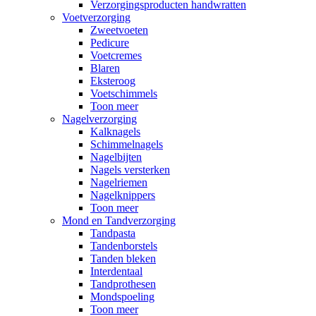
Verzorgingsproducten handwratten
Voetverzorging
Zweetvoeten
Pedicure
Voetcremes
Blaren
Eksteroog
Voetschimmels
Toon meer
Nagelverzorging
Kalknagels
Schimmelnagels
Nagelbijten
Nagels versterken
Nagelriemen
Nagelknippers
Toon meer
Mond en Tandverzorging
Tandpasta
Tandenborstels
Tanden bleken
Interdentaal
Tandprothesen
Mondspoeling
Toon meer