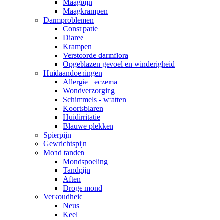
Maagpijn
Maagkrampen
Darmproblemen
Constipatie
Diaree
Krampen
Verstoorde darmflora
Opgeblazen gevoel en winderigheid
Huidaandoeningen
Allergie - eczema
Wondverzorging
Schimmels - wratten
Koortsblaren
Huidirritatie
Blauwe plekken
Spierpijn
Gewrichtspijn
Mond tanden
Mondspoeling
Tandpijn
Aften
Droge mond
Verkoudheid
Neus
Keel