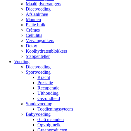
Maaltijdvervangers
Dieetvoeding
Afslankthee
Mannen
Platte buik
Crèmes
Cellulitis
Vervangsuikers
Detox
Koolhydratenblokkers
Stappenteller
Voeding
Dieetvoeding
Sportvoeding
Kracht
Prestatie
Recuperatie
Uithouding
Gezondheid
Sondevoeding
Toedieningssyteem
Babyvoeding
0 - 6 maanden
Opvolgmelk
Graanproducten