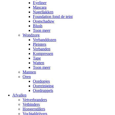
Eyeliner
Mascara
Nagellakken
Foundation fond de teint
Oogschaduw
Blush
Toon meer
Wondzorg
Verbanddozen
Pleisters
Verbanden
Kompressen
Tape
Watten
Toon meer
Mannen
Oren
Oordopjes
Oorreiniging
Oordruppels
Afvallen
Vetverbranders
Vetbinders
Hongerstillers
Vochtafdrijvers