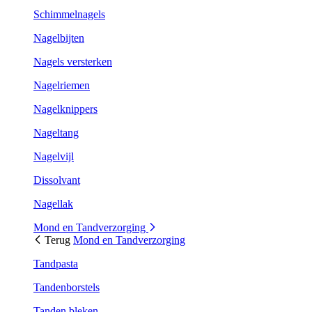
Schimmelnagels
Nagelbijten
Nagels versterken
Nagelriemen
Nagelknippers
Nageltang
Nagelvijl
Dissolvant
Nagellak
Mond en Tandverzorging
Terug
Mond en Tandverzorging
Tandpasta
Tandenborstels
Tanden bleken