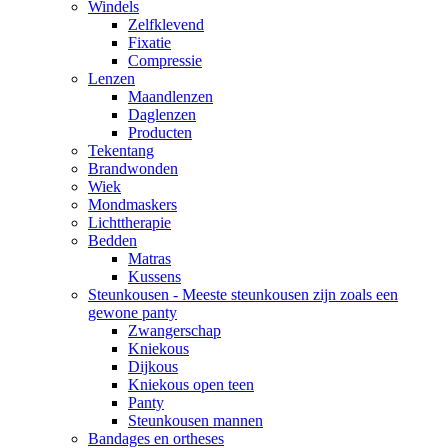
Windels
Zelfklevend
Fixatie
Compressie
Lenzen
Maandlenzen
Daglenzen
Producten
Tekentang
Brandwonden
Wiek
Mondmaskers
Lichttherapie
Bedden
Matras
Kussens
Steunkousen - Meeste steunkousen zijn zoals een
gewone panty
Zwangerschap
Kniekous
Dijkous
Kniekous open teen
Panty
Steunkousen mannen
Bandages en ortheses