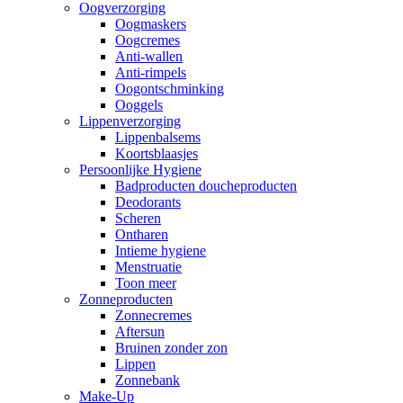
Oogverzorging
Oogmaskers
Oogcremes
Anti-wallen
Anti-rimpels
Oogontschminking
Ooggels
Lippenverzorging
Lippenbalsems
Koortsblaasjes
Persoonlijke Hygiene
Badproducten doucheproducten
Deodorants
Scheren
Ontharen
Intieme hygiene
Menstruatie
Toon meer
Zonneproducten
Zonnecremes
Aftersun
Bruinen zonder zon
Lippen
Zonnebank
Make-Up