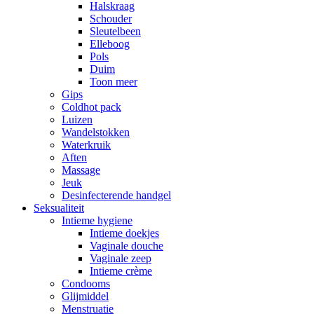
Halskraag
Schouder
Sleutelbeen
Elleboog
Pols
Duim
Toon meer
Gips
Coldhot pack
Luizen
Wandelstokken
Waterkruik
Aften
Massage
Jeuk
Desinfecterende handgel
Seksualiteit
Intieme hygiene
Intieme doekjes
Vaginale douche
Vaginale zeep
Intieme crème
Condooms
Glijmiddel
Menstruatie