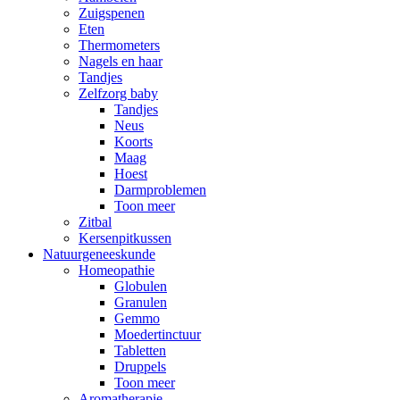
Zuigspenen
Eten
Thermometers
Nagels en haar
Tandjes
Zelfzorg baby
Tandjes
Neus
Koorts
Maag
Hoest
Darmproblemen
Toon meer
Zitbal
Kersenpitkussen
Natuurgeneeskunde
Homeopathie
Globulen
Granulen
Gemmo
Moedertinctuur
Tabletten
Druppels
Toon meer
Aromatherapie