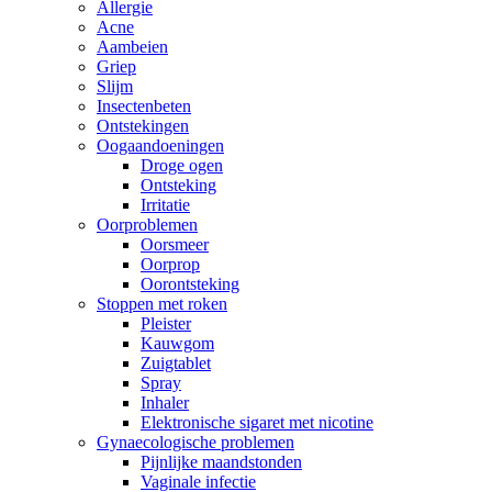
Allergie
Acne
Aambeien
Griep
Slijm
Insectenbeten
Ontstekingen
Oogaandoeningen
Droge ogen
Ontsteking
Irritatie
Oorproblemen
Oorsmeer
Oorprop
Oorontsteking
Stoppen met roken
Pleister
Kauwgom
Zuigtablet
Spray
Inhaler
Elektronische sigaret met nicotine
Gynaecologische problemen
Pijnlijke maandstonden
Vaginale infectie