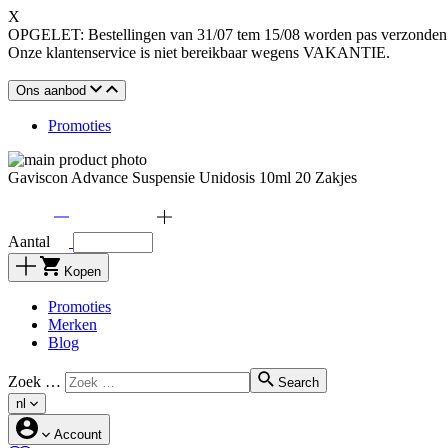
X
OPGELET: Bestellingen van 31/07 tem 15/08 worden pas verzonden o
Onze klantenservice is niet bereikbaar wegens VAKANTIE.
Ons aanbod
Promoties
Gaviscon Advance Suspensie Unidosis 10ml 20 Zakjes
Aantal
Kopen
Promoties
Merken
Blog
Zoek …
Search
nl
Account