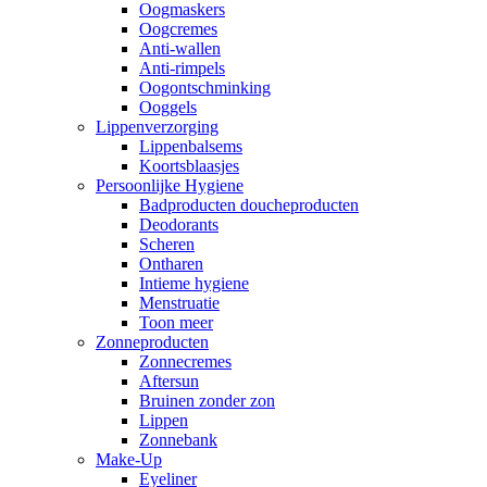
Oogmaskers
Oogcremes
Anti-wallen
Anti-rimpels
Oogontschminking
Ooggels
Lippenverzorging
Lippenbalsems
Koortsblaasjes
Persoonlijke Hygiene
Badproducten doucheproducten
Deodorants
Scheren
Ontharen
Intieme hygiene
Menstruatie
Toon meer
Zonneproducten
Zonnecremes
Aftersun
Bruinen zonder zon
Lippen
Zonnebank
Make-Up
Eyeliner