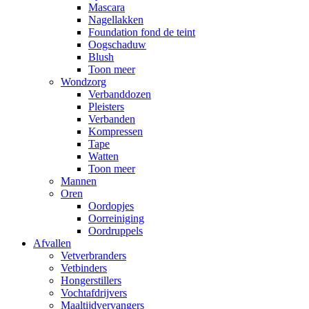
Mascara
Nagellakken
Foundation fond de teint
Oogschaduw
Blush
Toon meer
Wondzorg
Verbanddozen
Pleisters
Verbanden
Kompressen
Tape
Watten
Toon meer
Mannen
Oren
Oordopjes
Oorreiniging
Oordruppels
Afvallen
Vetverbranders
Vetbinders
Hongerstillers
Vochtafdrijvers
Maaltijdvervangers