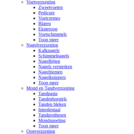
Voetverzorging
Zweetvoeten
Pedicure
Voetcremes
Blaren
Eksteroog
Voetschimmels
Toon meer
Nagelverzorging
Kalknagels
Schimmelnagels
Nagelbijten
Nagels versterken
Nagelriemen
Nagelknippers
Toon meer
Mond en Tandverzorging
Tandpasta
Tandenborstels
Tanden bleken
Interdentaal
Tandprothesen
Mondspoeling
Toon meer
Oogverzorging