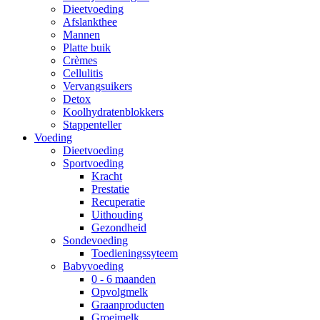
Dieetvoeding
Afslankthee
Mannen
Platte buik
Crèmes
Cellulitis
Vervangsuikers
Detox
Koolhydratenblokkers
Stappenteller
Voeding
Dieetvoeding
Sportvoeding
Kracht
Prestatie
Recuperatie
Uithouding
Gezondheid
Sondevoeding
Toedieningssyteem
Babyvoeding
0 - 6 maanden
Opvolgmelk
Graanproducten
Groeimelk