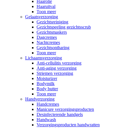
Haarolie
Haaruitval
Toon meer
Gelaatsverzorging
Gezichtsreiniging
Gezichtspeeling gezichtsscrub
Gezichtsmaskers
Dagcremes
Nachtcremes
Gezichtsontharing
Toon meer
Lichaamsverzorging
Anti-cellulitis verzorging
Anti-aging verzorging
Striemen verzorging
Moisturizer
Bodymilk
Body butter
Toon meer
Handverzorging
Handcremes
Manicure verzorgingsproducten
Desinfecterende handgels
Handwash
Verzorgingsproducten handwratten