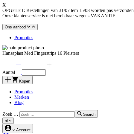
X
OPGELET: Bestellingen van 31/07 tem 15/08 worden pas verzonden o
Onze klantenservice is niet bereikbaar wegens VAKANTIE.
Ons aanbod
Promoties
Hansaplast Med Fingerstrips 16 Pleisters
Aantal
Kopen
Promoties
Merken
Blog
Zoek …
Search
nl
Account