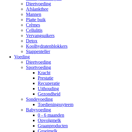
Dieetvoeding
Afslankthee
Mannen
Platte buik
Crèmes
Cellulitis
Vervangsuikers
Detox
Koolhydratenblokkers
Stappenteller
Voeding
Dieetvoeding
Sportvoeding
Kracht
Prestatie
Recuperatie
Uithouding
Gezondheid
Sondevoeding
Toedieningssyteem
Babyvoeding
0 - 6 maanden
Opvolgmelk
Graanproducten
Groeimelk