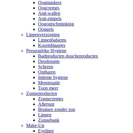
Oogmaskers
Oogcremes
Anti-wallen
Anti-rimpels
Oogontschminking
Ooggels
Lippenverzorging
Lippenbalsems
Koortsblaasjes
Persoonlijke Hygiene
Badproducten doucheproducten
Deodorants
Scheren
Ontharen
Intieme hygiene
Menstruatie
Toon meer
Zonneproducten
Zonnecremes
Aftersun
Bruinen zonder zon
Lippen
Zonnebank
Make-Up
Eyeliner