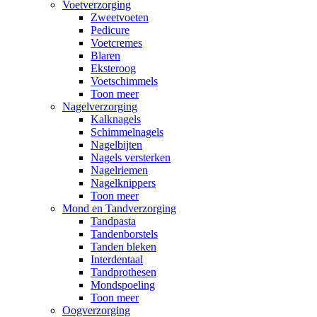
Voetverzorging
Zweetvoeten
Pedicure
Voetcremes
Blaren
Eksteroog
Voetschimmels
Toon meer
Nagelverzorging
Kalknagels
Schimmelnagels
Nagelbijten
Nagels versterken
Nagelriemen
Nagelknippers
Toon meer
Mond en Tandverzorging
Tandpasta
Tandenborstels
Tanden bleken
Interdentaal
Tandprothesen
Mondspoeling
Toon meer
Oogverzorging