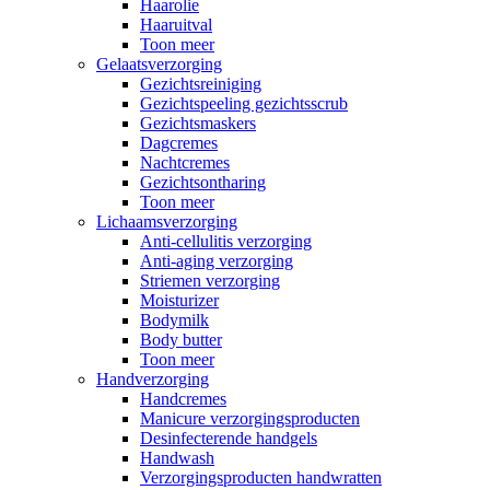
Haarolie
Haaruitval
Toon meer
Gelaatsverzorging
Gezichtsreiniging
Gezichtspeeling gezichtsscrub
Gezichtsmaskers
Dagcremes
Nachtcremes
Gezichtsontharing
Toon meer
Lichaamsverzorging
Anti-cellulitis verzorging
Anti-aging verzorging
Striemen verzorging
Moisturizer
Bodymilk
Body butter
Toon meer
Handverzorging
Handcremes
Manicure verzorgingsproducten
Desinfecterende handgels
Handwash
Verzorgingsproducten handwratten