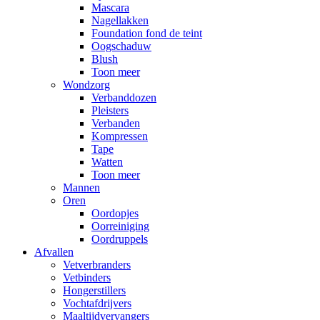
Mascara
Nagellakken
Foundation fond de teint
Oogschaduw
Blush
Toon meer
Wondzorg
Verbanddozen
Pleisters
Verbanden
Kompressen
Tape
Watten
Toon meer
Mannen
Oren
Oordopjes
Oorreiniging
Oordruppels
Afvallen
Vetverbranders
Vetbinders
Hongerstillers
Vochtafdrijvers
Maaltijdvervangers