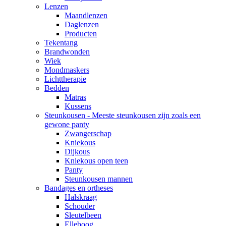
Lenzen
Maandlenzen
Daglenzen
Producten
Tekentang
Brandwonden
Wiek
Mondmaskers
Lichttherapie
Bedden
Matras
Kussens
Steunkousen - Meeste steunkousen zijn zoals een
gewone panty
Zwangerschap
Kniekous
Dijkous
Kniekous open teen
Panty
Steunkousen mannen
Bandages en ortheses
Halskraag
Schouder
Sleutelbeen
Elleboog