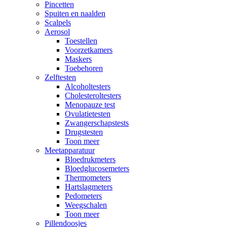
Pincetten
Spuiten en naalden
Scalpels
Aerosol
Toestellen
Voorzetkamers
Maskers
Toebehoren
Zelftesten
Alcoholtesters
Cholesteroltesters
Menopauze test
Ovulatietesten
Zwangerschapstests
Drugstesten
Toon meer
Meetapparatuur
Bloedrukmeters
Bloedglucosemeters
Thermometers
Hartslagmeters
Pedometers
Weegschalen
Toon meer
Pillendoosjes