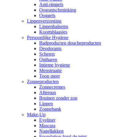
Anti-rimpels
Oogontschminking
Ooggels
Lippenverzorging
Lippenbalsems
Koortsblaasjes
Persoonlijke Hygiene
Badproducten doucheproducten
Deodorants
Scheren
Ontharen
Intieme hygiene
Menstruatie
Toon meer
Zonneproducten
Zonnecremes
Aftersun
Bruinen zonder zon
Lippen
Zonnebank
Make-Up
Eyeliner
Mascara
Nagellakken
Foundation fond de teint