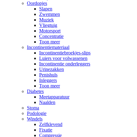
Oordopjes
Slapen
Zwemmen
Muziek
Vliegtuig
Motorsport
Concentratie
Toon meer
Incontinentiemateriaal
Incontinentiebroekjes-slips
Luiers voor volwassenen
Incontinentie onderleggers
Urinezakken
Penishuls
Inleggers
Toon meer
Diabetes
Meetapparatuur
Naalden
Stoma
Podologie
Windels
Zelfklevend
Fixatie
Compressie