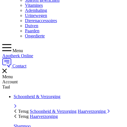
Spieren gewrichten
Vitamines
Ademhaling
Urinewegen
Dierenaccessoires
Duiven
Paarden
Ongedierte
Menu
Apotheek Online
Contact
Menu
Account
Taal
Schoonheid & Verzorging
Terug
Schoonheid & Verzorging
Haarverzorging
Terug
Haarverzorging
Shampoo