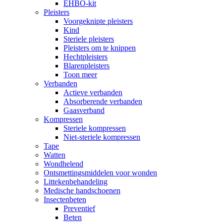
EHBO-kit
Pleisters
Voorgeknipte pleisters
Kind
Steriele pleisters
Pleisters om te knippen
Hechtpleisters
Blarenpleisters
Toon meer
Verbanden
Actieve verbanden
Absorberende verbanden
Gaasverband
Kompressen
Steriele kompressen
Niet-steriele kompressen
Tape
Watten
Wondhelend
Ontsmettingsmiddelen voor wonden
Littekenbehandeling
Medische handschoenen
Insectenbeten
Preventief
Beten