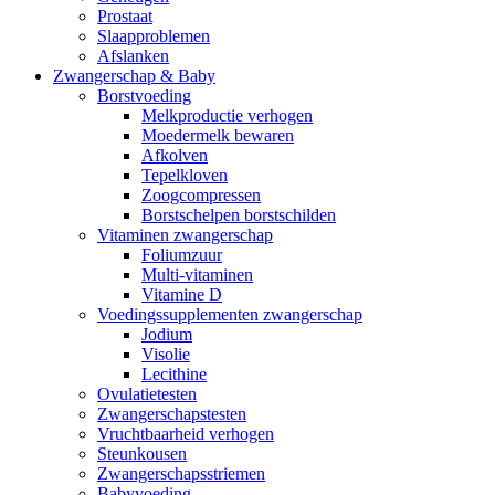
Prostaat
Slaapproblemen
Afslanken
Zwangerschap & Baby
Borstvoeding
Melkproductie verhogen
Moedermelk bewaren
Afkolven
Tepelkloven
Zoogcompressen
Borstschelpen borstschilden
Vitaminen zwangerschap
Foliumzuur
Multi-vitaminen
Vitamine D
Voedingssupplementen zwangerschap
Jodium
Visolie
Lecithine
Ovulatietesten
Zwangerschapstesten
Vruchtbaarheid verhogen
Steunkousen
Zwangerschapsstriemen
Babyvoeding