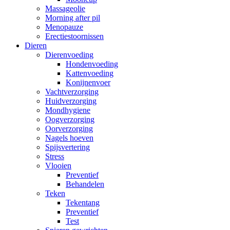
Massageolie
Morning after pil
Menopauze
Erectiestoornissen
Dieren
Dierenvoeding
Hondenvoeding
Kattenvoeding
Konijnenvoer
Vachtverzorging
Huidverzorging
Mondhygiene
Oogverzorging
Oorverzorging
Nagels hoeven
Spijsvertering
Stress
Vlooien
Preventief
Behandelen
Teken
Tekentang
Preventief
Test