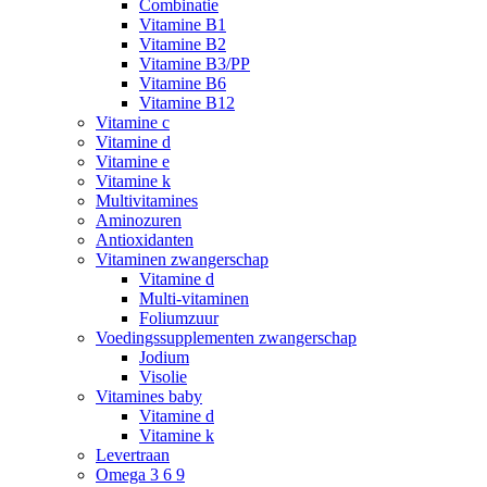
Combinatie
Vitamine B1
Vitamine B2
Vitamine B3/PP
Vitamine B6
Vitamine B12
Vitamine c
Vitamine d
Vitamine e
Vitamine k
Multivitamines
Aminozuren
Antioxidanten
Vitaminen zwangerschap
Vitamine d
Multi-vitaminen
Foliumzuur
Voedingssupplementen zwangerschap
Jodium
Visolie
Vitamines baby
Vitamine d
Vitamine k
Levertraan
Omega 3 6 9