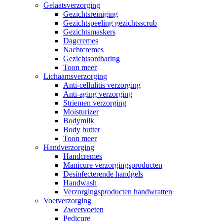
Gelaatsverzorging
Gezichtsreiniging
Gezichtspeeling gezichtsscrub
Gezichtsmaskers
Dagcremes
Nachtcremes
Gezichtsontharing
Toon meer
Lichaamsverzorging
Anti-cellulitis verzorging
Anti-aging verzorging
Striemen verzorging
Moisturizer
Bodymilk
Body butter
Toon meer
Handverzorging
Handcremes
Manicure verzorgingsproducten
Desinfecterende handgels
Handwash
Verzorgingsproducten handwratten
Voetverzorging
Zweetvoeten
Pedicure