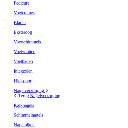
Pedicure
Voetcremes
Blaren
Eksteroog
Voetschimmels
Voetwratten
Voetbaden
Inlegzolen
Hielspoor
Nagelverzorging
Terug
Nagelverzorging
Kalknagels
Schimmelnagels
Nagelbijten