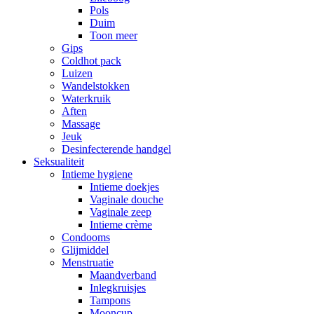
Pols
Duim
Toon meer
Gips
Coldhot pack
Luizen
Wandelstokken
Waterkruik
Aften
Massage
Jeuk
Desinfecterende handgel
Seksualiteit
Intieme hygiene
Intieme doekjes
Vaginale douche
Vaginale zeep
Intieme crème
Condooms
Glijmiddel
Menstruatie
Maandverband
Inlegkruisjes
Tampons
Mooncup