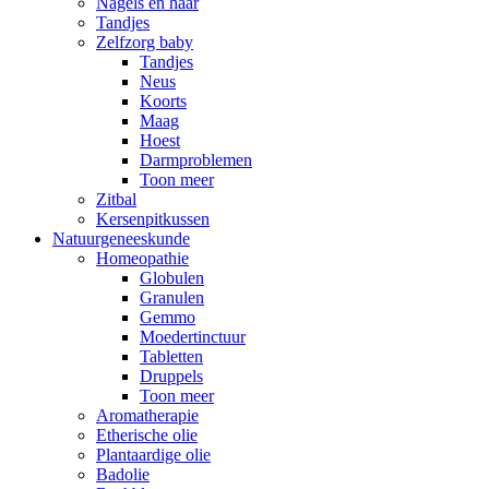
Nagels en haar
Tandjes
Zelfzorg baby
Tandjes
Neus
Koorts
Maag
Hoest
Darmproblemen
Toon meer
Zitbal
Kersenpitkussen
Natuurgeneeskunde
Homeopathie
Globulen
Granulen
Gemmo
Moedertinctuur
Tabletten
Druppels
Toon meer
Aromatherapie
Etherische olie
Plantaardige olie
Badolie