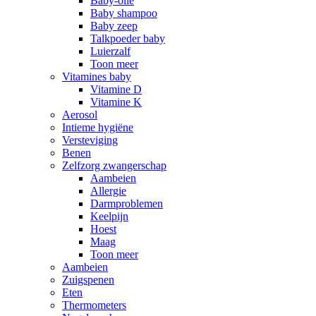
Baby-olie
Baby shampoo
Baby zeep
Talkpoeder baby
Luierzalf
Toon meer
Vitamines baby
Vitamine D
Vitamine K
Aerosol
Intieme hygiëne
Versteviging
Benen
Zelfzorg zwangerschap
Aambeien
Allergie
Darmproblemen
Keelpijn
Hoest
Maag
Toon meer
Aambeien
Zuigspenen
Eten
Thermometers