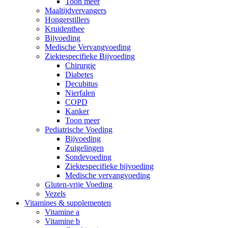
Toon meer
Maaltijdvervangers
Hongerstillers
Kruidenthee
Bijvoeding
Medische Vervangvoeding
Ziektespecifieke Bijvoeding
Chirurgie
Diabetes
Decubitus
Nierfalen
COPD
Kanker
Toon meer
Pediatrische Voeding
Bijvoeding
Zuigelingen
Sondevoeding
Ziektespecifieke bijvoeding
Medische vervangvoeding
Gluten-vrije Voeding
Vezels
Vitamines & supplementen
Vitamine a
Vitamine b