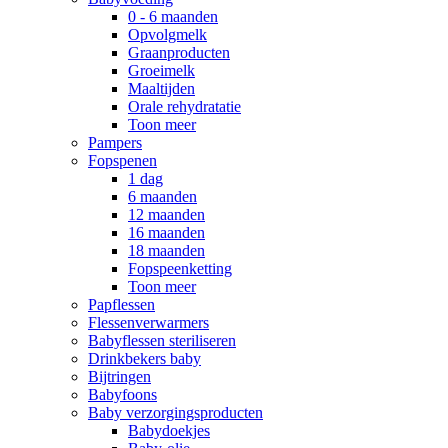
0 - 6 maanden
Opvolgmelk
Graanproducten
Groeimelk
Maaltijden
Orale rehydratatie
Toon meer
Pampers
Fopspenen
1 dag
6 maanden
12 maanden
16 maanden
18 maanden
Fopspeenketting
Toon meer
Papflessen
Flessenverwarmers
Babyflessen steriliseren
Drinkbekers baby
Bijtringen
Babyfoons
Baby verzorgingsproducten
Babydoekjes