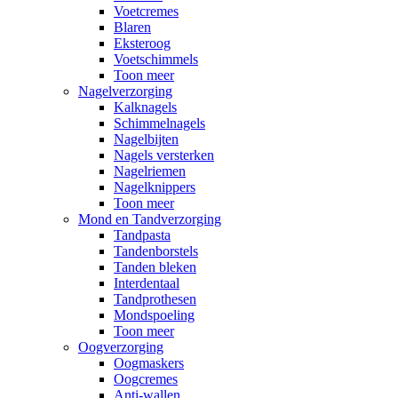
Voetcremes
Blaren
Eksteroog
Voetschimmels
Toon meer
Nagelverzorging
Kalknagels
Schimmelnagels
Nagelbijten
Nagels versterken
Nagelriemen
Nagelknippers
Toon meer
Mond en Tandverzorging
Tandpasta
Tandenborstels
Tanden bleken
Interdentaal
Tandprothesen
Mondspoeling
Toon meer
Oogverzorging
Oogmaskers
Oogcremes
Anti-wallen