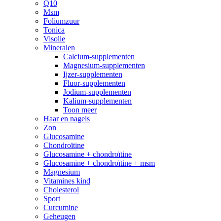
Q10
Msm
Foliumzuur
Tonica
Visolie
Mineralen
Calcium-supplementen
Magnesium-supplementen
Ijzer-supplementen
Fluor-supplementen
Jodium-supplementen
Kalium-supplementen
Toon meer
Haar en nagels
Zon
Glucosamine
Chondroïtine
Glucosamine + chondroïtine
Glucosamine + chondroïtine + msm
Magnesium
Vitamines kind
Cholesterol
Sport
Curcumine
Geheugen