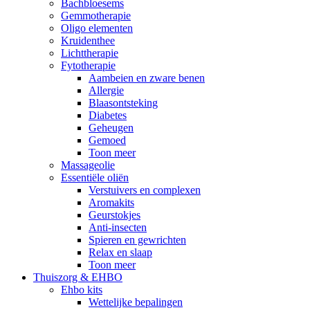
Bachbloesems
Gemmotherapie
Oligo elementen
Kruidenthee
Lichttherapie
Fytotherapie
Aambeien en zware benen
Allergie
Blaasontsteking
Diabetes
Geheugen
Gemoed
Toon meer
Massageolie
Essentiële oliën
Verstuivers en complexen
Aromakits
Geurstokjes
Anti-insecten
Spieren en gewrichten
Relax en slaap
Toon meer
Thuiszorg & EHBO
Ehbo kits
Wettelijke bepalingen