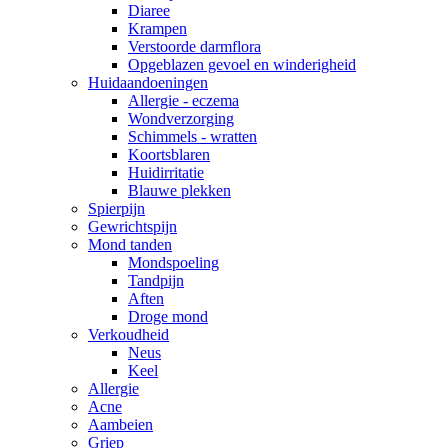
Diaree
Krampen
Verstoorde darmflora
Opgeblazen gevoel en winderigheid
Huidaandoeningen
Allergie - eczema
Wondverzorging
Schimmels - wratten
Koortsblaren
Huidirritatie
Blauwe plekken
Spierpijn
Gewrichtspijn
Mond tanden
Mondspoeling
Tandpijn
Aften
Droge mond
Verkoudheid
Neus
Keel
Allergie
Acne
Aambeien
Griep