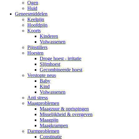
Ogen
Huid
Geneesmiddelen
Keelpijn
Hoofdpijn
Koorts
Kinderen
Volwassenen
Pijnstillers
Hoesten
Droge hoest - irritatie
Slijmhoest
Gecombineerde hoest
Verstopte neus
Baby
Kind
Volwassenen
Anti stress
Maagproblemen
Maagzuur & oprispingen
Misselijkheid & overgeven
Maagpijn
Maagkrampen
Darmproblemen
Constipatie