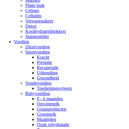
Mannen
Platte buik
Crèmes
Cellulitis
Vervangsuikers
Detox
Koolhydratenblokkers
Stappenteller
Voeding
Dieetvoeding
Sportvoeding
Kracht
Prestatie
Recuperatie
Uithouding
Gezondheid
Sondevoeding
Toedieningssyteem
Babyvoeding
0 - 6 maanden
Opvolgmelk
Graanproducten
Groeimelk
Maaltijden
Orale rehydratatie