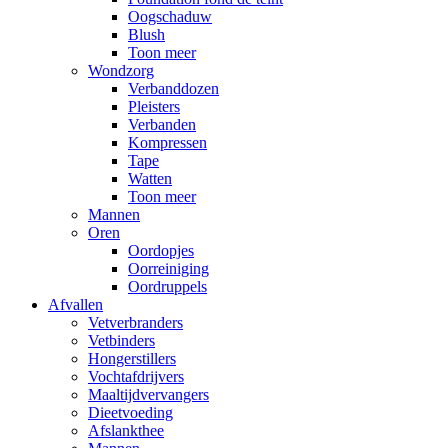
Oogschaduw
Blush
Toon meer
Wondzorg
Verbanddozen
Pleisters
Verbanden
Kompressen
Tape
Watten
Toon meer
Mannen
Oren
Oordopjes
Oorreiniging
Oordruppels
Afvallen
Vetverbranders
Vetbinders
Hongerstillers
Vochtafdrijvers
Maaltijdvervangers
Dieetvoeding
Afslankthee