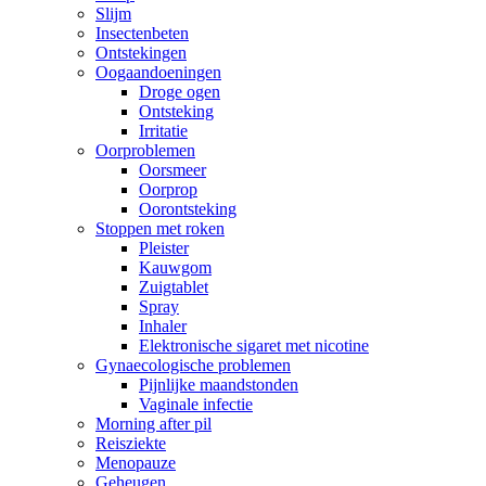
Slijm
Insectenbeten
Ontstekingen
Oogaandoeningen
Droge ogen
Ontsteking
Irritatie
Oorproblemen
Oorsmeer
Oorprop
Oorontsteking
Stoppen met roken
Pleister
Kauwgom
Zuigtablet
Spray
Inhaler
Elektronische sigaret met nicotine
Gynaecologische problemen
Pijnlijke maandstonden
Vaginale infectie
Morning after pil
Reisziekte
Menopauze
Geheugen