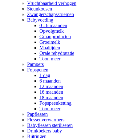
Vruchtbaarheid verhogen
Steunkousen
Zwangerschapsstriemen
Babyvoeding
0 - 6 maanden
Opvolgmelk
Graanproducten
Groeimelk
Maaltijden
Orale rehydratatie
Toon meer
Pampers
Fopspenen
1 dag
6 maanden
12 maanden
16 maanden
18 maanden
Fopspeenketting
Toon meer
Papflessen
Flessenverwarmers
Babyflessen steriliseren
Drinkbekers baby
Bijtringen