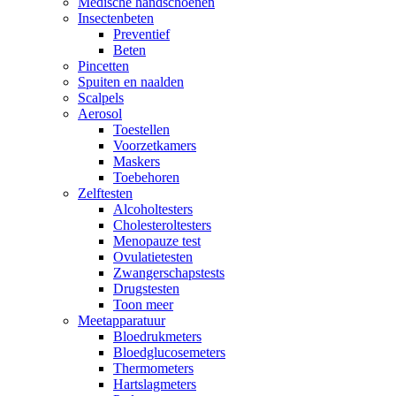
Medische handschoenen
Insectenbeten
Preventief
Beten
Pincetten
Spuiten en naalden
Scalpels
Aerosol
Toestellen
Voorzetkamers
Maskers
Toebehoren
Zelftesten
Alcoholtesters
Cholesteroltesters
Menopauze test
Ovulatietesten
Zwangerschapstests
Drugstesten
Toon meer
Meetapparatuur
Bloedrukmeters
Bloedglucosemeters
Thermometers
Hartslagmeters