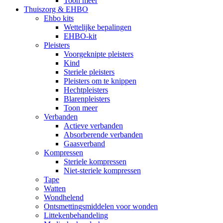
Toon meer
Thuiszorg & EHBO
Ehbo kits
Wettelijke bepalingen
EHBO-kit
Pleisters
Voorgeknipte pleisters
Kind
Steriele pleisters
Pleisters om te knippen
Hechtpleisters
Blarenpleisters
Toon meer
Verbanden
Actieve verbanden
Absorberende verbanden
Gaasverband
Kompressen
Steriele kompressen
Niet-steriele kompressen
Tape
Watten
Wondhelend
Ontsmettingsmiddelen voor wonden
Littekenbehandeling