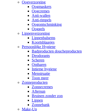
Oogverzorging
Oogmaskers
Oogcremes
Anti-wallen
Anti-rimpels
Oogontschminking
Ooggels
Lippenverzorging
Lippenbalsems
Koortsblaasjes
Persoonlijke Hygiene
Badproducten doucheproducten
Deodorants
Scheren
Ontharen
Intieme hygiene
Menstruatie
Toon meer
Zonneproducten
Zonnecremes
Aftersun
Bruinen zonder zon
Lippen
Zonnebank
Make-Up