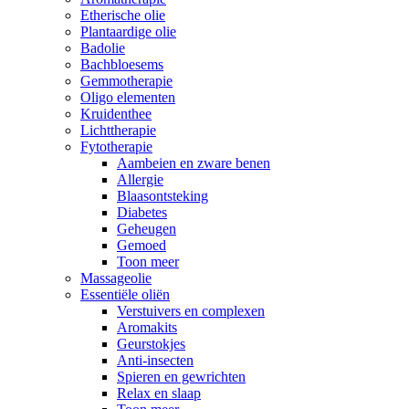
Etherische olie
Plantaardige olie
Badolie
Bachbloesems
Gemmotherapie
Oligo elementen
Kruidenthee
Lichttherapie
Fytotherapie
Aambeien en zware benen
Allergie
Blaasontsteking
Diabetes
Geheugen
Gemoed
Toon meer
Massageolie
Essentiële oliën
Verstuivers en complexen
Aromakits
Geurstokjes
Anti-insecten
Spieren en gewrichten
Relax en slaap