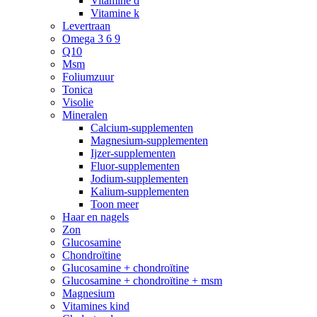
Vitamine d
Vitamine k
Levertraan
Omega 3 6 9
Q10
Msm
Foliumzuur
Tonica
Visolie
Mineralen
Calcium-supplementen
Magnesium-supplementen
Ijzer-supplementen
Fluor-supplementen
Jodium-supplementen
Kalium-supplementen
Toon meer
Haar en nagels
Zon
Glucosamine
Chondroïtine
Glucosamine + chondroïtine
Glucosamine + chondroïtine + msm
Magnesium
Vitamines kind