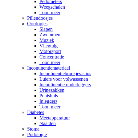
Pedometers
Weegschalen
Toon meer
Pillendoosjes
Oordopjes
Slapen
Zwemmen
Muziek
Vliegtuig
Motorsport
Concentratie
Toon meer
Incontinentiemateriaal
Incontinentiebroekjes-slips
Luiers voor volwassenen
Incontinentie onderleggers
Urinezakken
Penishuls
Inleggers
Toon meer
Diabetes
Meetapparatuur
Naalden
Stoma
Podologie