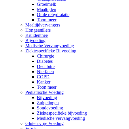
Groeimelk
Maaltijden
Orale rehydratatie
Toon meer
Maaltijdvervangers
Hongerstillers
Kruidenthee
Bijvoeding
Medische Vervangvoeding
Ziektespecifieke Bijvoeding
Chirurgie
Diabetes
Decubitus
Nierfalen
COPD
Kanker
Toon meer
Pediatrische Voeding
Bijvoeding
Zuigelingen
Sondevoeding
Ziektespecifieke bijvoeding
Medische vervangvoeding
Gluten-vrije Voeding
Vezels