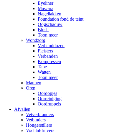
Eyeliner
Mascara
Nagellakken
Foundation fond de teint
Oogschaduw
Blush
Toon meer
Wondzorg
Verbanddozen
Pleisters
Verbanden
Kompressen
Tape
Watten
Toon meer
Mannen
Oren
Oordopjes
Oorreiniging
Oordruppels
Afvallen
Vetverbranders
Vetbinders
Hongerstillers
Vochtafdrijvers