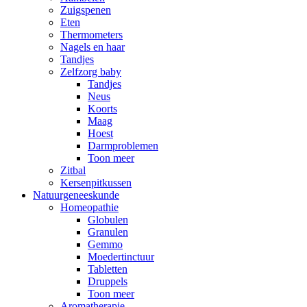
Zuigspenen
Eten
Thermometers
Nagels en haar
Tandjes
Zelfzorg baby
Tandjes
Neus
Koorts
Maag
Hoest
Darmproblemen
Toon meer
Zitbal
Kersenpitkussen
Natuurgeneeskunde
Homeopathie
Globulen
Granulen
Gemmo
Moedertinctuur
Tabletten
Druppels
Toon meer
Aromatherapie