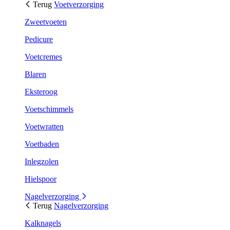
Terug
Voetverzorging
Zweetvoeten
Pedicure
Voetcremes
Blaren
Eksteroog
Voetschimmels
Voetwratten
Voetbaden
Inlegzolen
Hielspoor
Nagelverzorging
Terug
Nagelverzorging
Kalknagels