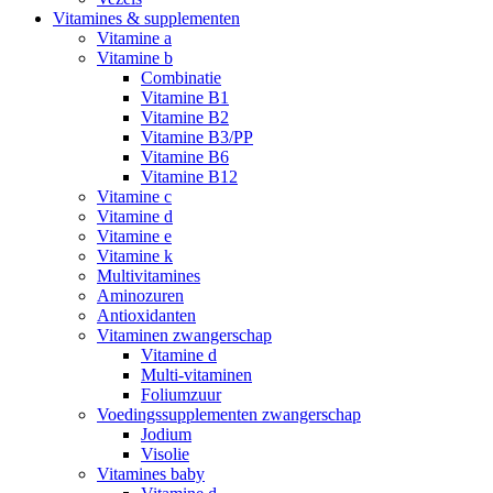
Vitamines & supplementen
Vitamine a
Vitamine b
Combinatie
Vitamine B1
Vitamine B2
Vitamine B3/PP
Vitamine B6
Vitamine B12
Vitamine c
Vitamine d
Vitamine e
Vitamine k
Multivitamines
Aminozuren
Antioxidanten
Vitaminen zwangerschap
Vitamine d
Multi-vitaminen
Foliumzuur
Voedingssupplementen zwangerschap
Jodium
Visolie
Vitamines baby