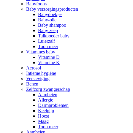
Babyfoons
Baby verzorgingsproducten
Babydoekjes
Baby-olie
Baby shampoo
Baby zeep
Talkpoeder baby
Luierzalf
Toon meer
Vitamines baby
Vitamine D
Vitamine K
Aerosol
Intieme hygiëne
Versteviging
Benen
Zelfzorg zwangerschap
Aambeien
Allergie
Darmproblemen
Keelpijn
Hoest
Maag
Toon meer
Aambeien