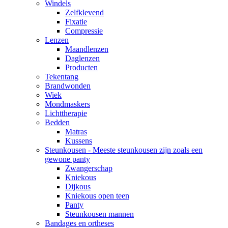
Windels
Zelfklevend
Fixatie
Compressie
Lenzen
Maandlenzen
Daglenzen
Producten
Tekentang
Brandwonden
Wiek
Mondmaskers
Lichttherapie
Bedden
Matras
Kussens
Steunkousen - Meeste steunkousen zijn zoals een
gewone panty
Zwangerschap
Kniekous
Dijkous
Kniekous open teen
Panty
Steunkousen mannen
Bandages en ortheses