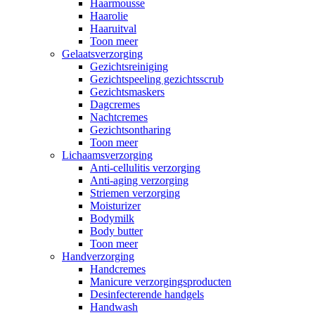
Haarmousse
Haarolie
Haaruitval
Toon meer
Gelaatsverzorging
Gezichtsreiniging
Gezichtspeeling gezichtsscrub
Gezichtsmaskers
Dagcremes
Nachtcremes
Gezichtsontharing
Toon meer
Lichaamsverzorging
Anti-cellulitis verzorging
Anti-aging verzorging
Striemen verzorging
Moisturizer
Bodymilk
Body butter
Toon meer
Handverzorging
Handcremes
Manicure verzorgingsproducten
Desinfecterende handgels
Handwash