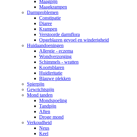
Maagpijn
Maagkrampen
Darmproblemen
Constipatie
Diaree
Krampen
Verstoorde darmflora
Opgeblazen gevoel en winderigheid
Huidaandoeningen
Allergie - eczema
Wondverzorging
Schimmels - wratten
Koortsblaren
Huidirritatie
Blauwe plekken
Spierpijn
Gewrichtspijn
Mond tanden
Mondspoeling
Tandpijn
Aften
Droge mond
Verkoudheid
Neus
Keel