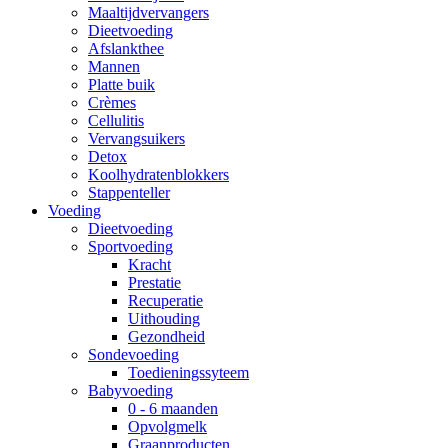
Maaltijdvervangers
Dieetvoeding
Afslankthee
Mannen
Platte buik
Crèmes
Cellulitis
Vervangsuikers
Detox
Koolhydratenblokkers
Stappenteller
Voeding
Dieetvoeding
Sportvoeding
Kracht
Prestatie
Recuperatie
Uithouding
Gezondheid
Sondevoeding
Toedieningssyteem
Babyvoeding
0 - 6 maanden
Opvolgmelk
Graanproducten