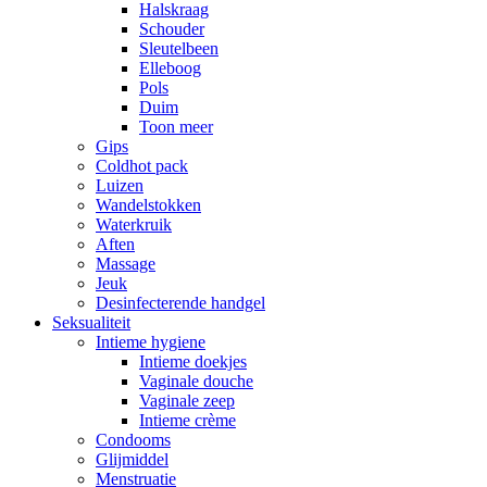
Halskraag
Schouder
Sleutelbeen
Elleboog
Pols
Duim
Toon meer
Gips
Coldhot pack
Luizen
Wandelstokken
Waterkruik
Aften
Massage
Jeuk
Desinfecterende handgel
Seksualiteit
Intieme hygiene
Intieme doekjes
Vaginale douche
Vaginale zeep
Intieme crème
Condooms
Glijmiddel
Menstruatie