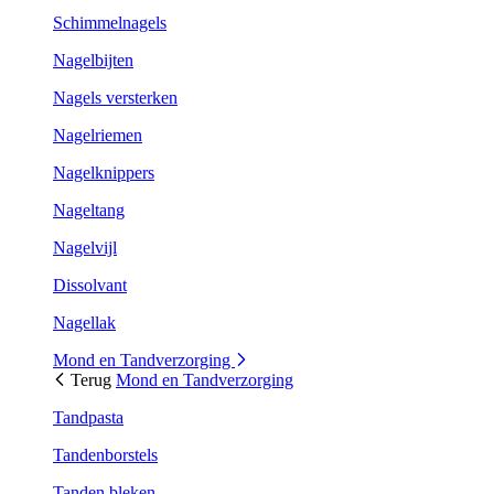
Schimmelnagels
Nagelbijten
Nagels versterken
Nagelriemen
Nagelknippers
Nageltang
Nagelvijl
Dissolvant
Nagellak
Mond en Tandverzorging
Terug
Mond en Tandverzorging
Tandpasta
Tandenborstels
Tanden bleken