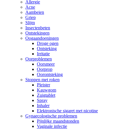
Allergie
Acne
Aambeien
Griep
Slijm
Insectenbeten
Ontstekingen
Oogaandoeningen
Droge ogen
Ontsteking
Irritatie
Oorproblemen
Oorsmeer
Oorprop
Oorontsteking
Stoppen met roken
Pleister
Kauwgom
Zuigtablet
Spray
Inhaler
Elektronische sigaret met nicotine
Gynaecologische problemen
Pijnlijke maandstonden
Vaginale infectie