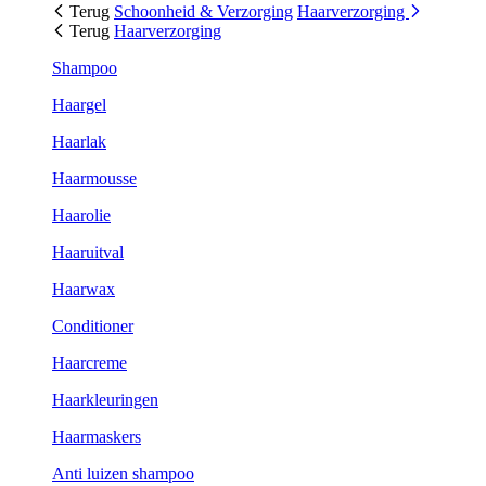
Terug
Schoonheid & Verzorging
Haarverzorging
Terug
Haarverzorging
Shampoo
Haargel
Haarlak
Haarmousse
Haarolie
Haaruitval
Haarwax
Conditioner
Haarcreme
Haarkleuringen
Haarmaskers
Anti luizen shampoo