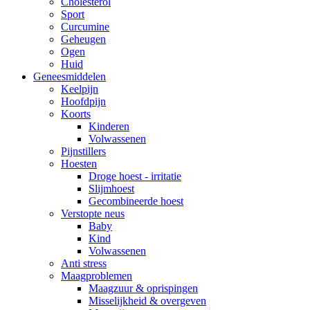
Cholesterol
Sport
Curcumine
Geheugen
Ogen
Huid
Geneesmiddelen
Keelpijn
Hoofdpijn
Koorts
Kinderen
Volwassenen
Pijnstillers
Hoesten
Droge hoest - irritatie
Slijmhoest
Gecombineerde hoest
Verstopte neus
Baby
Kind
Volwassenen
Anti stress
Maagproblemen
Maagzuur & oprispingen
Misselijkheid & overgeven