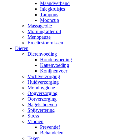
Maandverband
Inlegkruisjes
Tampons
Mooncup
Massageolie
Morning after pil
Menopauze
Erectiestoornissen
Dieren
Dierenvoeding
Hondenvoeding
Kattenvoeding
Konijnenvoer
Vachtverzorging
Huidverzorging
Mondhygiene
Oogverzorging
Oorverzorging
Nagels hoeven
Spijsvertering
Stress
Vlooien
Preventief
Behandelen
Teken