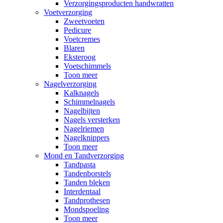
Verzorgingsproducten handwratten
Voetverzorging
Zweetvoeten
Pedicure
Voetcremes
Blaren
Eksteroog
Voetschimmels
Toon meer
Nagelverzorging
Kalknagels
Schimmelnagels
Nagelbijten
Nagels versterken
Nagelriemen
Nagelknippers
Toon meer
Mond en Tandverzorging
Tandpasta
Tandenborstels
Tanden bleken
Interdentaal
Tandprothesen
Mondspoeling
Toon meer