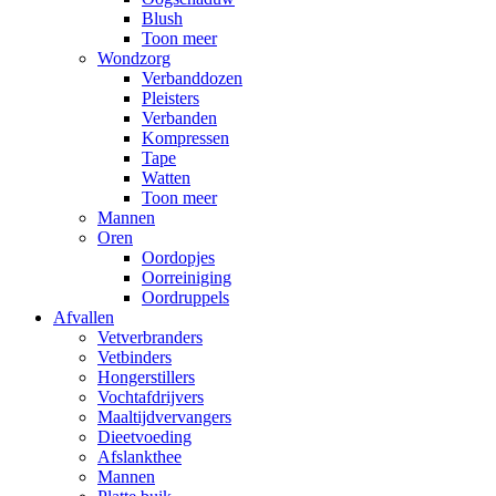
Blush
Toon meer
Wondzorg
Verbanddozen
Pleisters
Verbanden
Kompressen
Tape
Watten
Toon meer
Mannen
Oren
Oordopjes
Oorreiniging
Oordruppels
Afvallen
Vetverbranders
Vetbinders
Hongerstillers
Vochtafdrijvers
Maaltijdvervangers
Dieetvoeding
Afslankthee
Mannen