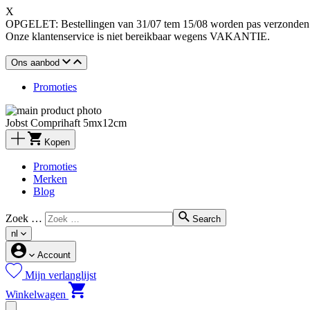
X
OPGELET: Bestellingen van 31/07 tem 15/08 worden pas verzonden o
Onze klantenservice is niet bereikbaar wegens VAKANTIE.
Ons aanbod
Promoties
Jobst Comprihaft 5mx12cm
Kopen
Promoties
Merken
Blog
Zoek …
Search
nl
Account
Mijn verlanglijst
Winkelwagen