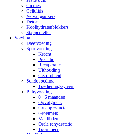
Platte buik
Crèmes
Cellulitis
Vervangsuikers
Detox
Koolhydratenblokkers
Stappenteller
Voeding
Dieetvoeding
Sportvoeding
Kracht
Prestatie
Recuperatie
Uithouding
Gezondheid
Sondevoeding
Toedieningssyteem
Babyvoeding
0 - 6 maanden
Opvolgmelk
Graanproducten
Groeimelk
Maaltijden
Orale rehydratatie
Toon meer