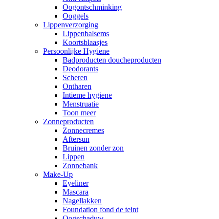
Oogontschminking
Ooggels
Lippenverzorging
Lippenbalsems
Koortsblaasjes
Persoonlijke Hygiene
Badproducten doucheproducten
Deodorants
Scheren
Ontharen
Intieme hygiene
Menstruatie
Toon meer
Zonneproducten
Zonnecremes
Aftersun
Bruinen zonder zon
Lippen
Zonnebank
Make-Up
Eyeliner
Mascara
Nagellakken
Foundation fond de teint
Oogschaduw