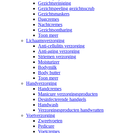
Gezichtsreiniging
Gezichtspeeling gezichtsscrub
Gezichtsmaskers
Dagcremes
Nachtcremes
Gezichtsontharing
Toon meer
Lichaamsverzorging
Anti-cellulitis verzorging
Anti-aging verzorging
Striemen verzorging
Moisturizer
Bodymilk
Body butter
Toon meer
Handverzorging
Handcremes
Manicure verzorgingsproducten
Desinfecterende handgels
Handwash
Verzorgingsproducten handwratten
Voetverzorging
Zweetvoeten
Pedicure
Voetcremes