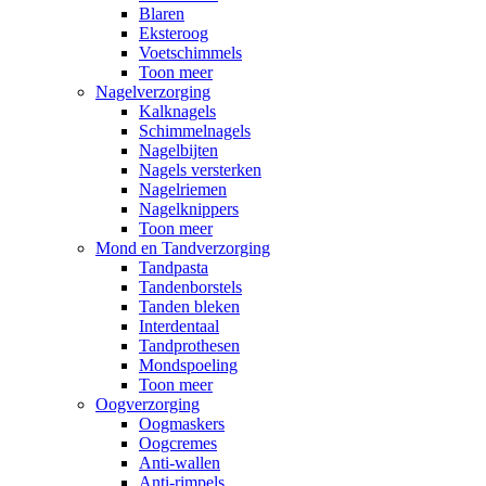
Blaren
Eksteroog
Voetschimmels
Toon meer
Nagelverzorging
Kalknagels
Schimmelnagels
Nagelbijten
Nagels versterken
Nagelriemen
Nagelknippers
Toon meer
Mond en Tandverzorging
Tandpasta
Tandenborstels
Tanden bleken
Interdentaal
Tandprothesen
Mondspoeling
Toon meer
Oogverzorging
Oogmaskers
Oogcremes
Anti-wallen
Anti-rimpels