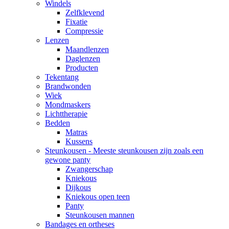
Windels
Zelfklevend
Fixatie
Compressie
Lenzen
Maandlenzen
Daglenzen
Producten
Tekentang
Brandwonden
Wiek
Mondmaskers
Lichttherapie
Bedden
Matras
Kussens
Steunkousen - Meeste steunkousen zijn zoals een
gewone panty
Zwangerschap
Kniekous
Dijkous
Kniekous open teen
Panty
Steunkousen mannen
Bandages en ortheses