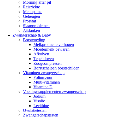
Morning after pil
Reisziekte
Menopauze
Geheugen
Prostaat
Slaapproblemen
Afslanken
Zwangerschap & Baby
Borstvoeding
Melkproductie verhogen
Moedermelk bewaren
Afkolven
Tepelkloven
Zoogcompressen
Borstschelpen borstschilden
Vitaminen zwangerschap
Foliumzuur
Multi-vitaminen
Vitamine D
Voedingssupplementen zwangerschap
Jodium
Visolie
Lecithine
Ovulatietesten
Zwangerschapstesten