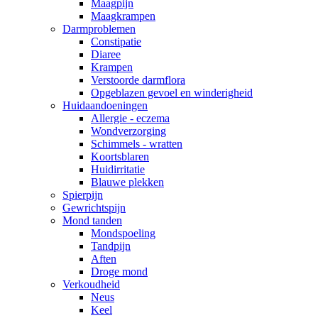
Maagpijn
Maagkrampen
Darmproblemen
Constipatie
Diaree
Krampen
Verstoorde darmflora
Opgeblazen gevoel en winderigheid
Huidaandoeningen
Allergie - eczema
Wondverzorging
Schimmels - wratten
Koortsblaren
Huidirritatie
Blauwe plekken
Spierpijn
Gewrichtspijn
Mond tanden
Mondspoeling
Tandpijn
Aften
Droge mond
Verkoudheid
Neus
Keel