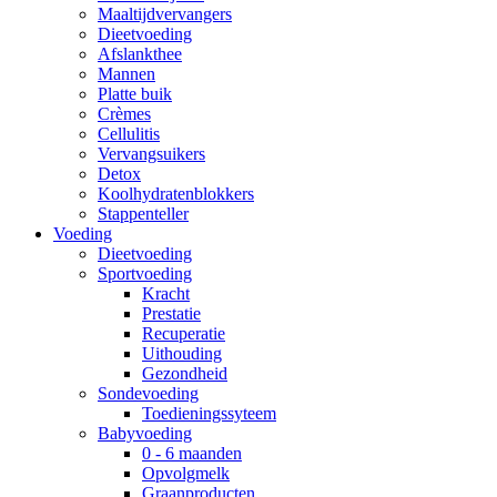
Maaltijdvervangers
Dieetvoeding
Afslankthee
Mannen
Platte buik
Crèmes
Cellulitis
Vervangsuikers
Detox
Koolhydratenblokkers
Stappenteller
Voeding
Dieetvoeding
Sportvoeding
Kracht
Prestatie
Recuperatie
Uithouding
Gezondheid
Sondevoeding
Toedieningssyteem
Babyvoeding
0 - 6 maanden
Opvolgmelk
Graanproducten