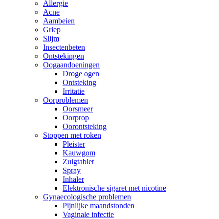
Allergie
Acne
Aambeien
Griep
Slijm
Insectenbeten
Ontstekingen
Oogaandoeningen
Droge ogen
Ontsteking
Irritatie
Oorproblemen
Oorsmeer
Oorprop
Oorontsteking
Stoppen met roken
Pleister
Kauwgom
Zuigtablet
Spray
Inhaler
Elektronische sigaret met nicotine
Gynaecologische problemen
Pijnlijke maandstonden
Vaginale infectie