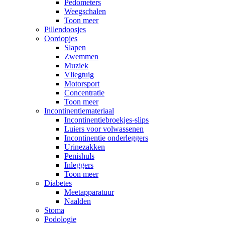
Pedometers
Weegschalen
Toon meer
Pillendoosjes
Oordopjes
Slapen
Zwemmen
Muziek
Vliegtuig
Motorsport
Concentratie
Toon meer
Incontinentiemateriaal
Incontinentiebroekjes-slips
Luiers voor volwassenen
Incontinentie onderleggers
Urinezakken
Penishuls
Inleggers
Toon meer
Diabetes
Meetapparatuur
Naalden
Stoma
Podologie