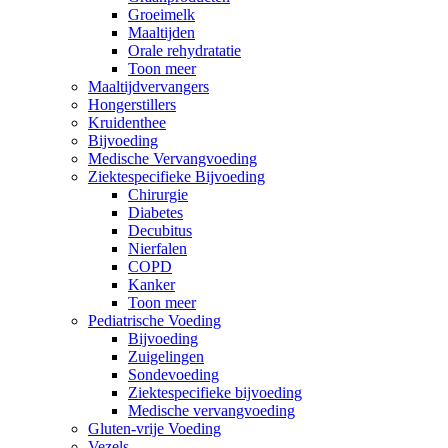
Groeimelk
Maaltijden
Orale rehydratatie
Toon meer
Maaltijdvervangers
Hongerstillers
Kruidenthee
Bijvoeding
Medische Vervangvoeding
Ziektespecifieke Bijvoeding
Chirurgie
Diabetes
Decubitus
Nierfalen
COPD
Kanker
Toon meer
Pediatrische Voeding
Bijvoeding
Zuigelingen
Sondevoeding
Ziektespecifieke bijvoeding
Medische vervangvoeding
Gluten-vrije Voeding
Vezels