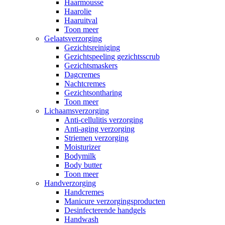
Haarmousse
Haarolie
Haaruitval
Toon meer
Gelaatsverzorging
Gezichtsreiniging
Gezichtspeeling gezichtsscrub
Gezichtsmaskers
Dagcremes
Nachtcremes
Gezichtsontharing
Toon meer
Lichaamsverzorging
Anti-cellulitis verzorging
Anti-aging verzorging
Striemen verzorging
Moisturizer
Bodymilk
Body butter
Toon meer
Handverzorging
Handcremes
Manicure verzorgingsproducten
Desinfecterende handgels
Handwash