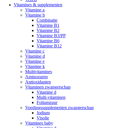
Vitamines & supplementen
Vitamine a
Vitamine b
Combinatie
Vitamine B1
Vitamine B2
Vitamine B3/PP
Vitamine B6
Vitamine B12
Vitamine c
Vitamine d
Vitamine e
Vitamine k
Multivitamines
Aminozuren
Antioxidanten
Vitaminen zwangerschap
Vitamine d
Multi-vitaminen
Foliumzuur
Voedingssupplementen zwangerschap
Jodium
Visolie
Vitamines baby