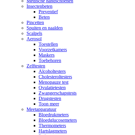
Medische handschoenen
Insectenbeten
Preventief
Beten
Pincetten
Spuiten en naalden
Scalpels
Aerosol
Toestellen
Voorzetkamers
Maskers
Toebehoren
Zelftesten
Alcoholtesters
Cholesteroltesters
Menopauze test
Ovulatietesten
Zwangerschapstests
Drugstesten
Toon meer
Meetapparatuur
Bloedrukmeters
Bloedglucosemeters
Thermometers
Hartslagmeters