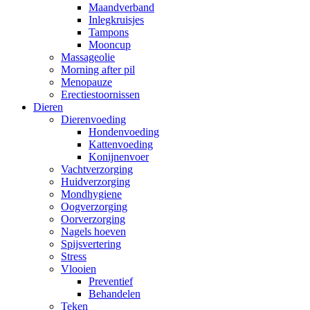
Maandverband
Inlegkruisjes
Tampons
Mooncup
Massageolie
Morning after pil
Menopauze
Erectiestoornissen
Dieren
Dierenvoeding
Hondenvoeding
Kattenvoeding
Konijnenvoer
Vachtverzorging
Huidverzorging
Mondhygiene
Oogverzorging
Oorverzorging
Nagels hoeven
Spijsvertering
Stress
Vlooien
Preventief
Behandelen
Teken