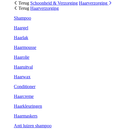
Terug
Schoonheid & Verzorging
Haarverzorging
Terug
Haarverzorging
Shampoo
Haargel
Haarlak
Haarmousse
Haarolie
Haaruitval
Haarwax
Conditioner
Haarcreme
Haarkleuringen
Haarmaskers
Anti luizen shampoo