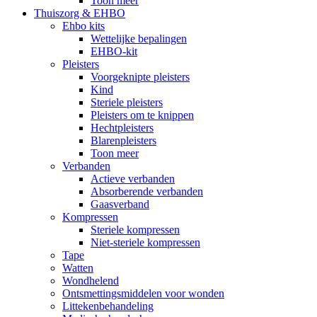
Toon meer
Thuiszorg & EHBO
Ehbo kits
Wettelijke bepalingen
EHBO-kit
Pleisters
Voorgeknipte pleisters
Kind
Steriele pleisters
Pleisters om te knippen
Hechtpleisters
Blarenpleisters
Toon meer
Verbanden
Actieve verbanden
Absorberende verbanden
Gaasverband
Kompressen
Steriele kompressen
Niet-steriele kompressen
Tape
Watten
Wondhelend
Ontsmettingsmiddelen voor wonden
Littekenbehandeling