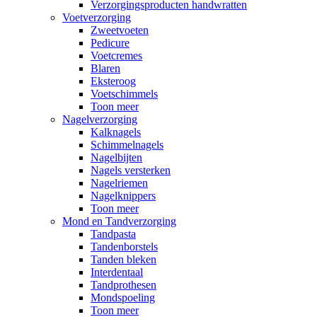
Verzorgingsproducten handwratten
Voetverzorging
Zweetvoeten
Pedicure
Voetcremes
Blaren
Eksteroog
Voetschimmels
Toon meer
Nagelverzorging
Kalknagels
Schimmelnagels
Nagelbijten
Nagels versterken
Nagelriemen
Nagelknippers
Toon meer
Mond en Tandverzorging
Tandpasta
Tandenborstels
Tanden bleken
Interdentaal
Tandprothesen
Mondspoeling
Toon meer