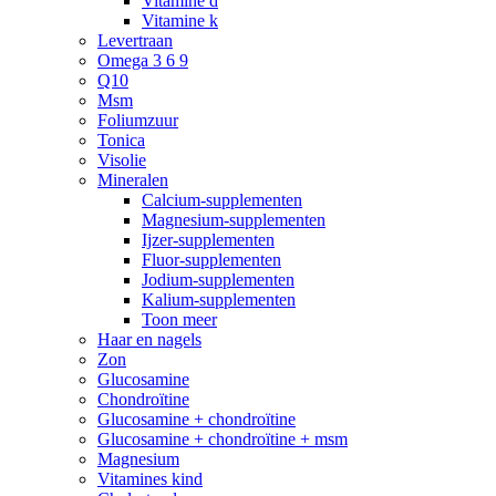
Vitamine d
Vitamine k
Levertraan
Omega 3 6 9
Q10
Msm
Foliumzuur
Tonica
Visolie
Mineralen
Calcium-supplementen
Magnesium-supplementen
Ijzer-supplementen
Fluor-supplementen
Jodium-supplementen
Kalium-supplementen
Toon meer
Haar en nagels
Zon
Glucosamine
Chondroïtine
Glucosamine + chondroïtine
Glucosamine + chondroïtine + msm
Magnesium
Vitamines kind