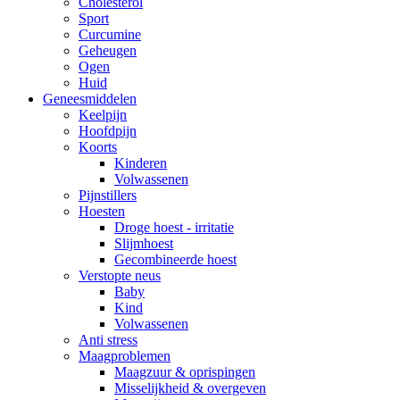
Cholesterol
Sport
Curcumine
Geheugen
Ogen
Huid
Geneesmiddelen
Keelpijn
Hoofdpijn
Koorts
Kinderen
Volwassenen
Pijnstillers
Hoesten
Droge hoest - irritatie
Slijmhoest
Gecombineerde hoest
Verstopte neus
Baby
Kind
Volwassenen
Anti stress
Maagproblemen
Maagzuur & oprispingen
Misselijkheid & overgeven