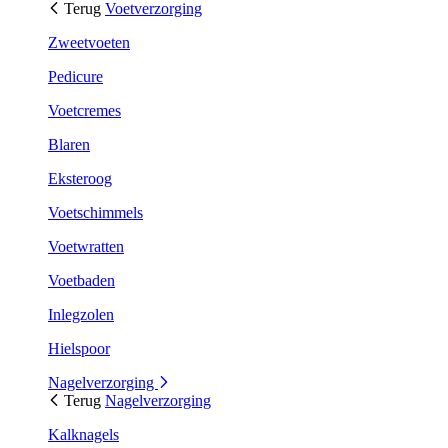
Terug
Voetverzorging
Zweetvoeten
Pedicure
Voetcremes
Blaren
Eksteroog
Voetschimmels
Voetwratten
Voetbaden
Inlegzolen
Hielspoor
Nagelverzorging
Terug
Nagelverzorging
Kalknagels