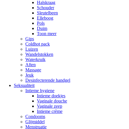
Halskraag
Schouder
Sleutelbeen
Elleboog
Pols
Duim
Toon meer
Gips
Coldhot pack
Luizen
Wandelstokken
Waterkruik
Aften
Massage
Jeuk
Desinfecterende handgel
Seksualiteit
Intieme hygiene
Intieme doekjes
Vaginale douche
Vaginale zeep
Intieme crème
Condooms
Glijmiddel
Menstruatie