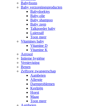
Babyfoons
Baby verzorgingsproducten
Babydoekjes
Baby-olie
Baby shampoo
Baby zeep
Talkpoeder baby
Luierzalf
Toon meer
Vitamines baby
Vitamine D
Vitamine K
Aerosol
Intieme hygiëne
Versteviging
Benen
Zelfzorg zwangerschap
Aambeien
Allergie
Darmproblemen
Keelpijn
Hoest
Maag
Toon meer
Aambeien