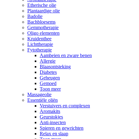
Etherische olie
Plantaardige olie
Badolie
Bachbloesems
Gemmotherapie
Oligo elementen
Kruidenthee
Lichttherapie
Fytotherapie
Aambeien en zware benen
Allergie
Blaasontsteking
Diabetes
Geheugen
Gemoed
Toon meer
Massageolie
Essentiële oliën
Verstuivers en complexen
Aromakits
Geurstokjes
Anti-insecten
Spieren en gewrichten
Relax en slaap