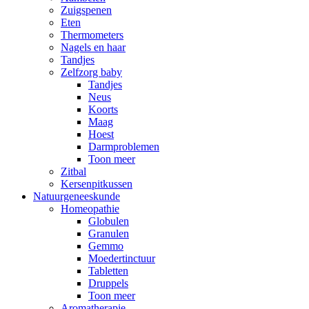
Zuigspenen
Eten
Thermometers
Nagels en haar
Tandjes
Zelfzorg baby
Tandjes
Neus
Koorts
Maag
Hoest
Darmproblemen
Toon meer
Zitbal
Kersenpitkussen
Natuurgeneeskunde
Homeopathie
Globulen
Granulen
Gemmo
Moedertinctuur
Tabletten
Druppels
Toon meer
Aromatherapie