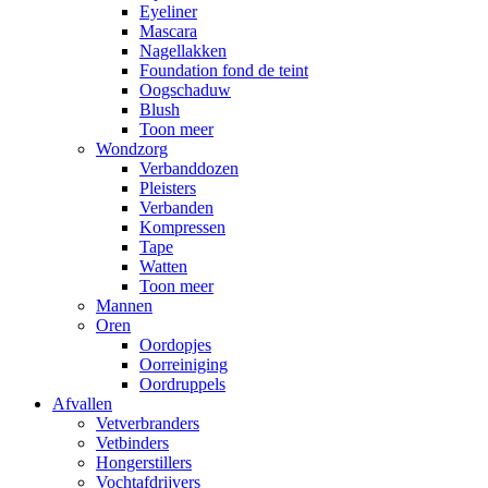
Eyeliner
Mascara
Nagellakken
Foundation fond de teint
Oogschaduw
Blush
Toon meer
Wondzorg
Verbanddozen
Pleisters
Verbanden
Kompressen
Tape
Watten
Toon meer
Mannen
Oren
Oordopjes
Oorreiniging
Oordruppels
Afvallen
Vetverbranders
Vetbinders
Hongerstillers
Vochtafdrijvers