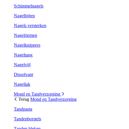
Schimmelnagels
Nagelbijten
Nagels versterken
Nagelriemen
Nagelknippers
Nageltang
Nagelvijl
Dissolvant
Nagellak
Mond en Tandverzorging
Terug
Mond en Tandverzorging
Tandpasta
Tandenborstels
Tanden bleken