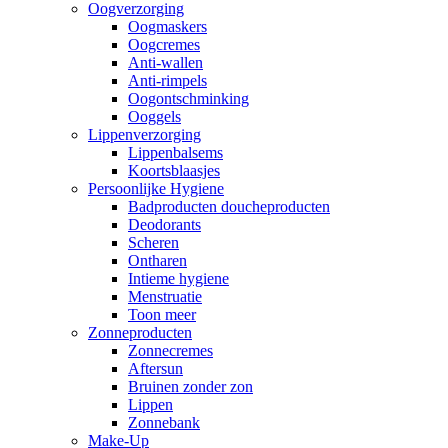
Oogverzorging
Oogmaskers
Oogcremes
Anti-wallen
Anti-rimpels
Oogontschminking
Ooggels
Lippenverzorging
Lippenbalsems
Koortsblaasjes
Persoonlijke Hygiene
Badproducten doucheproducten
Deodorants
Scheren
Ontharen
Intieme hygiene
Menstruatie
Toon meer
Zonneproducten
Zonnecremes
Aftersun
Bruinen zonder zon
Lippen
Zonnebank
Make-Up