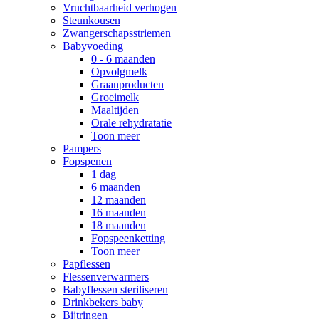
Vruchtbaarheid verhogen
Steunkousen
Zwangerschapsstriemen
Babyvoeding
0 - 6 maanden
Opvolgmelk
Graanproducten
Groeimelk
Maaltijden
Orale rehydratatie
Toon meer
Pampers
Fopspenen
1 dag
6 maanden
12 maanden
16 maanden
18 maanden
Fopspeenketting
Toon meer
Papflessen
Flessenverwarmers
Babyflessen steriliseren
Drinkbekers baby
Bijtringen