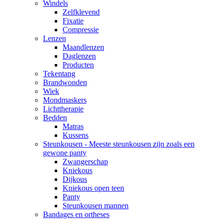
Windels
Zelfklevend
Fixatie
Compressie
Lenzen
Maandlenzen
Daglenzen
Producten
Tekentang
Brandwonden
Wiek
Mondmaskers
Lichttherapie
Bedden
Matras
Kussens
Steunkousen - Meeste steunkousen zijn zoals een
gewone panty
Zwangerschap
Kniekous
Dijkous
Kniekous open teen
Panty
Steunkousen mannen
Bandages en ortheses