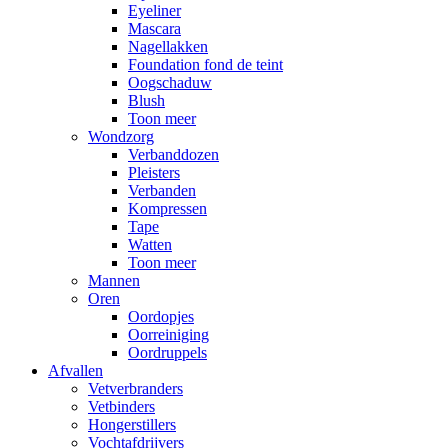
Eyeliner
Mascara
Nagellakken
Foundation fond de teint
Oogschaduw
Blush
Toon meer
Wondzorg
Verbanddozen
Pleisters
Verbanden
Kompressen
Tape
Watten
Toon meer
Mannen
Oren
Oordopjes
Oorreiniging
Oordruppels
Afvallen
Vetverbranders
Vetbinders
Hongerstillers
Vochtafdrijvers