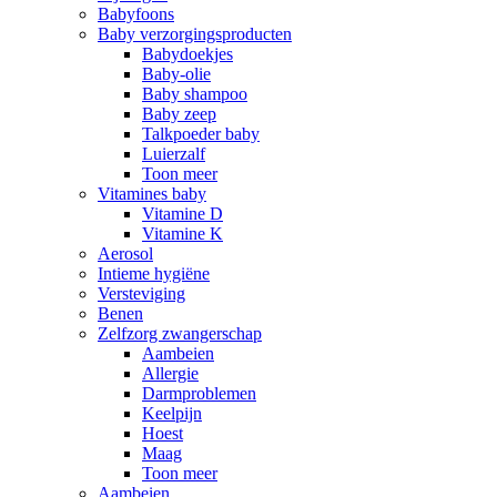
Babyfoons
Baby verzorgingsproducten
Babydoekjes
Baby-olie
Baby shampoo
Baby zeep
Talkpoeder baby
Luierzalf
Toon meer
Vitamines baby
Vitamine D
Vitamine K
Aerosol
Intieme hygiëne
Versteviging
Benen
Zelfzorg zwangerschap
Aambeien
Allergie
Darmproblemen
Keelpijn
Hoest
Maag
Toon meer
Aambeien