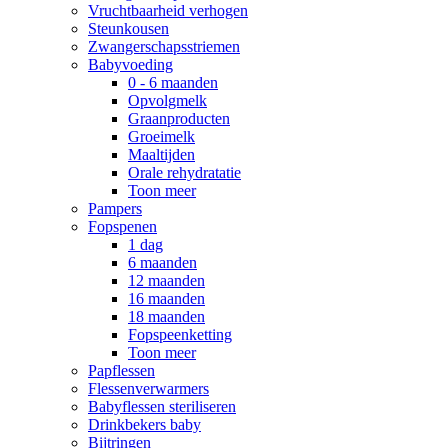
Vruchtbaarheid verhogen
Steunkousen
Zwangerschapsstriemen
Babyvoeding
0 - 6 maanden
Opvolgmelk
Graanproducten
Groeimelk
Maaltijden
Orale rehydratatie
Toon meer
Pampers
Fopspenen
1 dag
6 maanden
12 maanden
16 maanden
18 maanden
Fopspeenketting
Toon meer
Papflessen
Flessenverwarmers
Babyflessen steriliseren
Drinkbekers baby
Bijtringen