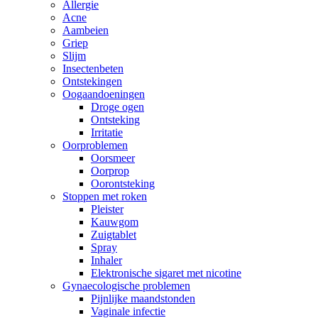
Allergie
Acne
Aambeien
Griep
Slijm
Insectenbeten
Ontstekingen
Oogaandoeningen
Droge ogen
Ontsteking
Irritatie
Oorproblemen
Oorsmeer
Oorprop
Oorontsteking
Stoppen met roken
Pleister
Kauwgom
Zuigtablet
Spray
Inhaler
Elektronische sigaret met nicotine
Gynaecologische problemen
Pijnlijke maandstonden
Vaginale infectie