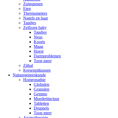
Zuigspenen
Eten
Thermometers
Nagels en haar
Tandjes
Zelfzorg baby
Tandjes
Neus
Koorts
Maag
Hoest
Darmproblemen
Toon meer
Zitbal
Kersenpitkussen
Natuurgeneeskunde
Homeopathie
Globulen
Granulen
Gemmo
Moedertinctuur
Tabletten
Druppels
Toon meer
Aromatherapie