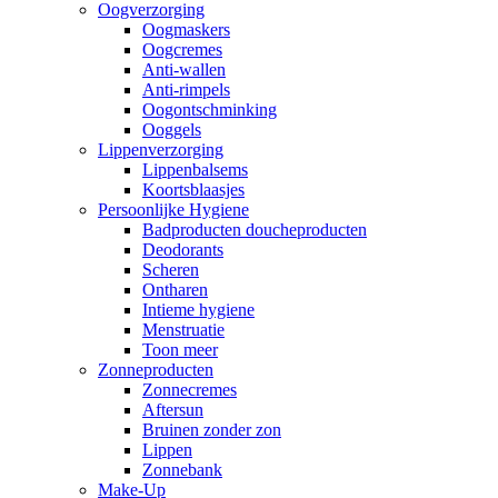
Oogverzorging
Oogmaskers
Oogcremes
Anti-wallen
Anti-rimpels
Oogontschminking
Ooggels
Lippenverzorging
Lippenbalsems
Koortsblaasjes
Persoonlijke Hygiene
Badproducten doucheproducten
Deodorants
Scheren
Ontharen
Intieme hygiene
Menstruatie
Toon meer
Zonneproducten
Zonnecremes
Aftersun
Bruinen zonder zon
Lippen
Zonnebank
Make-Up