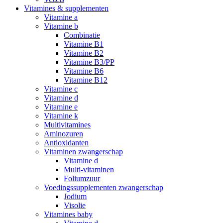
Vitamines & supplementen
Vitamine a
Vitamine b
Combinatie
Vitamine B1
Vitamine B2
Vitamine B3/PP
Vitamine B6
Vitamine B12
Vitamine c
Vitamine d
Vitamine e
Vitamine k
Multivitamines
Aminozuren
Antioxidanten
Vitaminen zwangerschap
Vitamine d
Multi-vitaminen
Foliumzuur
Voedingssupplementen zwangerschap
Jodium
Visolie
Vitamines baby