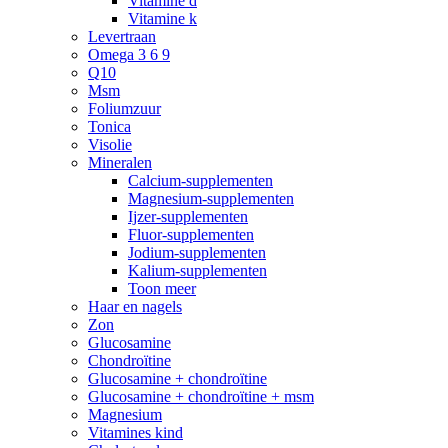
Vitamine d
Vitamine k
Levertraan
Omega 3 6 9
Q10
Msm
Foliumzuur
Tonica
Visolie
Mineralen
Calcium-supplementen
Magnesium-supplementen
Ijzer-supplementen
Fluor-supplementen
Jodium-supplementen
Kalium-supplementen
Toon meer
Haar en nagels
Zon
Glucosamine
Chondroïtine
Glucosamine + chondroïtine
Glucosamine + chondroïtine + msm
Magnesium
Vitamines kind