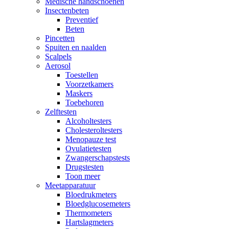
Medische handschoenen
Insectenbeten
Preventief
Beten
Pincetten
Spuiten en naalden
Scalpels
Aerosol
Toestellen
Voorzetkamers
Maskers
Toebehoren
Zelftesten
Alcoholtesters
Cholesteroltesters
Menopauze test
Ovulatietesten
Zwangerschapstests
Drugstesten
Toon meer
Meetapparatuur
Bloedrukmeters
Bloedglucosemeters
Thermometers
Hartslagmeters