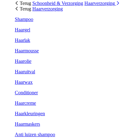
Terug
Schoonheid & Verzorging
Haarverzorging
Terug
Haarverzorging
Shampoo
Haargel
Haarlak
Haarmousse
Haarolie
Haaruitval
Haarwax
Conditioner
Haarcreme
Haarkleuringen
Haarmaskers
Anti luizen shampoo