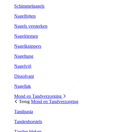
Schimmelnagels
Nagelbijten
Nagels versterken
Nagelriemen
Nagelknippers
Nageltang
Nagelvijl
Dissolvant
Nagellak
Mond en Tandverzorging
Terug
Mond en Tandverzorging
Tandpasta
Tandenborstels
Tanden bleken