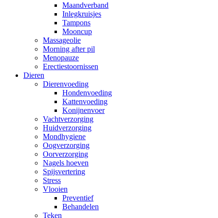
Maandverband
Inlegkruisjes
Tampons
Mooncup
Massageolie
Morning after pil
Menopauze
Erectiestoornissen
Dieren
Dierenvoeding
Hondenvoeding
Kattenvoeding
Konijnenvoer
Vachtverzorging
Huidverzorging
Mondhygiene
Oogverzorging
Oorverzorging
Nagels hoeven
Spijsvertering
Stress
Vlooien
Preventief
Behandelen
Teken