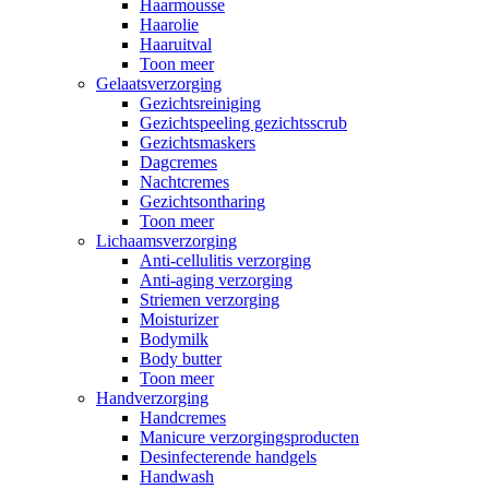
Haarmousse
Haarolie
Haaruitval
Toon meer
Gelaatsverzorging
Gezichtsreiniging
Gezichtspeeling gezichtsscrub
Gezichtsmaskers
Dagcremes
Nachtcremes
Gezichtsontharing
Toon meer
Lichaamsverzorging
Anti-cellulitis verzorging
Anti-aging verzorging
Striemen verzorging
Moisturizer
Bodymilk
Body butter
Toon meer
Handverzorging
Handcremes
Manicure verzorgingsproducten
Desinfecterende handgels
Handwash