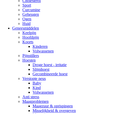
Cholesterol
Sport
Curcumine
Geheugen
Ogen
Huid
Geneesmiddelen
Keelpijn
Hoofdpijn
Koorts
Kinderen
Volwassenen
Pijnstillers
Hoesten
Droge hoest - irritatie
Slijmhoest
Gecombineerde hoest
Verstopte neus
Baby
Kind
Volwassenen
Anti stress
Maagproblemen
Maagzuur & oprispingen
Misselijkheid & overgeven