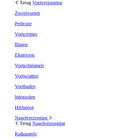
Terug
Voetverzorging
Zweetvoeten
Pedicure
Voetcremes
Blaren
Eksteroog
Voetschimmels
Voetwratten
Voetbaden
Inlegzolen
Hielspoor
Nagelverzorging
Terug
Nagelverzorging
Kalknagels