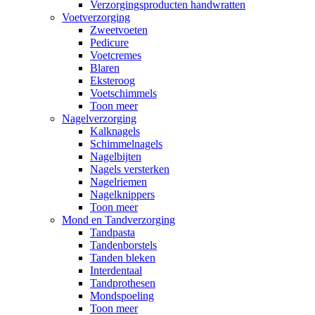
Verzorgingsproducten handwratten
Voetverzorging
Zweetvoeten
Pedicure
Voetcremes
Blaren
Eksteroog
Voetschimmels
Toon meer
Nagelverzorging
Kalknagels
Schimmelnagels
Nagelbijten
Nagels versterken
Nagelriemen
Nagelknippers
Toon meer
Mond en Tandverzorging
Tandpasta
Tandenborstels
Tanden bleken
Interdentaal
Tandprothesen
Mondspoeling
Toon meer