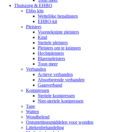
Toon meer
Thuiszorg & EHBO
Ehbo kits
Wettelijke bepalingen
EHBO-kit
Pleisters
Voorgeknipte pleisters
Kind
Steriele pleisters
Pleisters om te knippen
Hechtpleisters
Blarenpleisters
Toon meer
Verbanden
Actieve verbanden
Absorberende verbanden
Gaasverband
Kompressen
Steriele kompressen
Niet-steriele kompressen
Tape
Watten
Wondhelend
Ontsmettingsmiddelen voor wonden
Littekenbehandeling