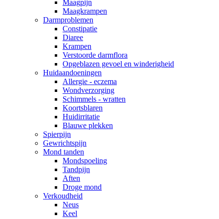
Maagpijn
Maagkrampen
Darmproblemen
Constipatie
Diaree
Krampen
Verstoorde darmflora
Opgeblazen gevoel en winderigheid
Huidaandoeningen
Allergie - eczema
Wondverzorging
Schimmels - wratten
Koortsblaren
Huidirritatie
Blauwe plekken
Spierpijn
Gewrichtspijn
Mond tanden
Mondspoeling
Tandpijn
Aften
Droge mond
Verkoudheid
Neus
Keel