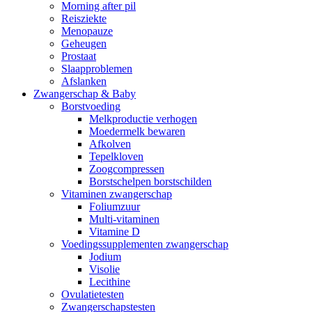
Morning after pil
Reisziekte
Menopauze
Geheugen
Prostaat
Slaapproblemen
Afslanken
Zwangerschap & Baby
Borstvoeding
Melkproductie verhogen
Moedermelk bewaren
Afkolven
Tepelkloven
Zoogcompressen
Borstschelpen borstschilden
Vitaminen zwangerschap
Foliumzuur
Multi-vitaminen
Vitamine D
Voedingssupplementen zwangerschap
Jodium
Visolie
Lecithine
Ovulatietesten
Zwangerschapstesten