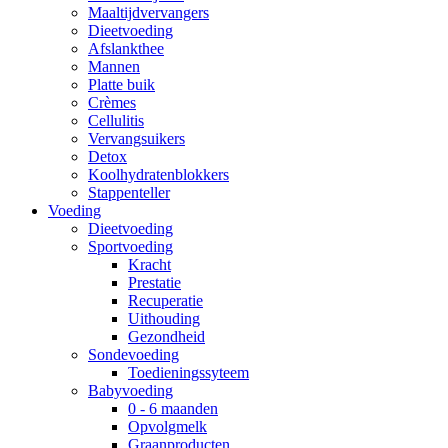
Maaltijdvervangers
Dieetvoeding
Afslankthee
Mannen
Platte buik
Crèmes
Cellulitis
Vervangsuikers
Detox
Koolhydratenblokkers
Stappenteller
Voeding
Dieetvoeding
Sportvoeding
Kracht
Prestatie
Recuperatie
Uithouding
Gezondheid
Sondevoeding
Toedieningssyteem
Babyvoeding
0 - 6 maanden
Opvolgmelk
Graanproducten