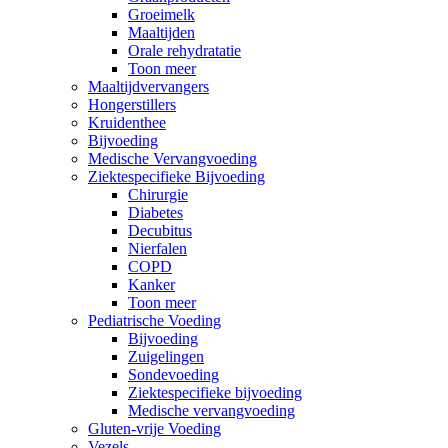
Groeimelk
Maaltijden
Orale rehydratatie
Toon meer
Maaltijdvervangers
Hongerstillers
Kruidenthee
Bijvoeding
Medische Vervangvoeding
Ziektespecifieke Bijvoeding
Chirurgie
Diabetes
Decubitus
Nierfalen
COPD
Kanker
Toon meer
Pediatrische Voeding
Bijvoeding
Zuigelingen
Sondevoeding
Ziektespecifieke bijvoeding
Medische vervangvoeding
Gluten-vrije Voeding
Vezels