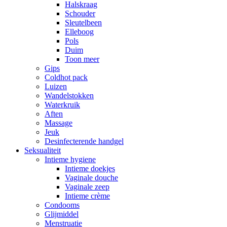
Halskraag
Schouder
Sleutelbeen
Elleboog
Pols
Duim
Toon meer
Gips
Coldhot pack
Luizen
Wandelstokken
Waterkruik
Aften
Massage
Jeuk
Desinfecterende handgel
Seksualiteit
Intieme hygiene
Intieme doekjes
Vaginale douche
Vaginale zeep
Intieme crème
Condooms
Glijmiddel
Menstruatie