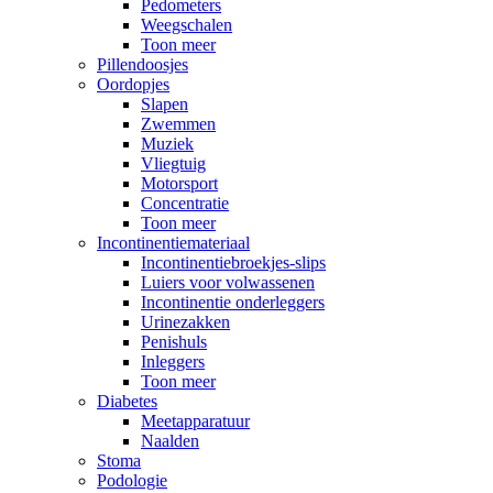
Pedometers
Weegschalen
Toon meer
Pillendoosjes
Oordopjes
Slapen
Zwemmen
Muziek
Vliegtuig
Motorsport
Concentratie
Toon meer
Incontinentiemateriaal
Incontinentiebroekjes-slips
Luiers voor volwassenen
Incontinentie onderleggers
Urinezakken
Penishuls
Inleggers
Toon meer
Diabetes
Meetapparatuur
Naalden
Stoma
Podologie