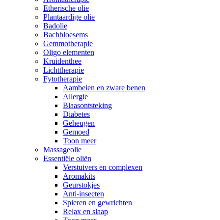
Etherische olie
Plantaardige olie
Badolie
Bachbloesems
Gemmotherapie
Oligo elementen
Kruidenthee
Lichttherapie
Fytotherapie
Aambeien en zware benen
Allergie
Blaasontsteking
Diabetes
Geheugen
Gemoed
Toon meer
Massageolie
Essentiële oliën
Verstuivers en complexen
Aromakits
Geurstokjes
Anti-insecten
Spieren en gewrichten
Relax en slaap