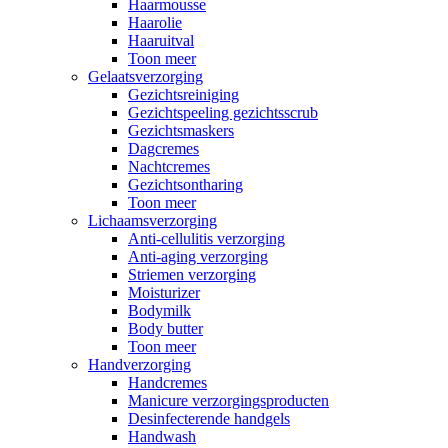
Haarmousse
Haarolie
Haaruitval
Toon meer
Gelaatsverzorging
Gezichtsreiniging
Gezichtspeeling gezichtsscrub
Gezichtsmaskers
Dagcremes
Nachtcremes
Gezichtsontharing
Toon meer
Lichaamsverzorging
Anti-cellulitis verzorging
Anti-aging verzorging
Striemen verzorging
Moisturizer
Bodymilk
Body butter
Toon meer
Handverzorging
Handcremes
Manicure verzorgingsproducten
Desinfecterende handgels
Handwash