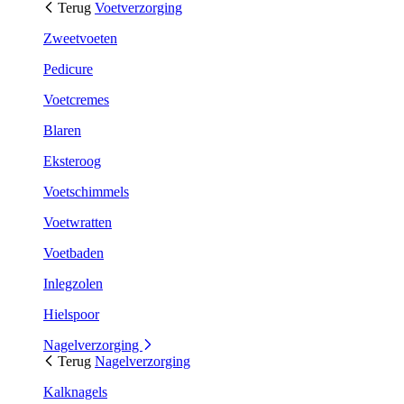
Terug
Voetverzorging
Zweetvoeten
Pedicure
Voetcremes
Blaren
Eksteroog
Voetschimmels
Voetwratten
Voetbaden
Inlegzolen
Hielspoor
Nagelverzorging
Terug
Nagelverzorging
Kalknagels