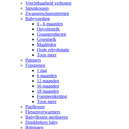
Vruchtbaarheid verhogen
Steunkousen
Zwangerschapsstriemen
Babyvoeding
0 - 6 maanden
Opvolgmelk
Graanproducten
Groeimelk
Maaltijden
Orale rehydratatie
Toon meer
Pampers
Fopspenen
1 dag
6 maanden
12 maanden
16 maanden
18 maanden
Fopspeenketting
Toon meer
Papflessen
Flessenverwarmers
Babyflessen steriliseren
Drinkbekers baby
Bijtringen