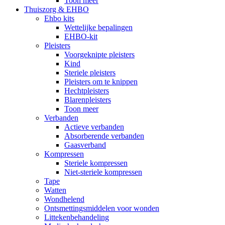
Toon meer
Thuiszorg & EHBO
Ehbo kits
Wettelijke bepalingen
EHBO-kit
Pleisters
Voorgeknipte pleisters
Kind
Steriele pleisters
Pleisters om te knippen
Hechtpleisters
Blarenpleisters
Toon meer
Verbanden
Actieve verbanden
Absorberende verbanden
Gaasverband
Kompressen
Steriele kompressen
Niet-steriele kompressen
Tape
Watten
Wondhelend
Ontsmettingsmiddelen voor wonden
Littekenbehandeling