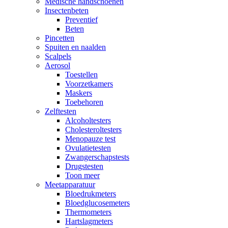
Medische handschoenen
Insectenbeten
Preventief
Beten
Pincetten
Spuiten en naalden
Scalpels
Aerosol
Toestellen
Voorzetkamers
Maskers
Toebehoren
Zelftesten
Alcoholtesters
Cholesteroltesters
Menopauze test
Ovulatietesten
Zwangerschapstests
Drugstesten
Toon meer
Meetapparatuur
Bloedrukmeters
Bloedglucosemeters
Thermometers
Hartslagmeters