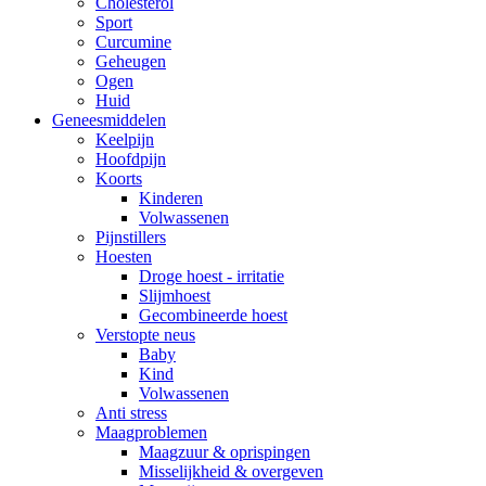
Cholesterol
Sport
Curcumine
Geheugen
Ogen
Huid
Geneesmiddelen
Keelpijn
Hoofdpijn
Koorts
Kinderen
Volwassenen
Pijnstillers
Hoesten
Droge hoest - irritatie
Slijmhoest
Gecombineerde hoest
Verstopte neus
Baby
Kind
Volwassenen
Anti stress
Maagproblemen
Maagzuur & oprispingen
Misselijkheid & overgeven