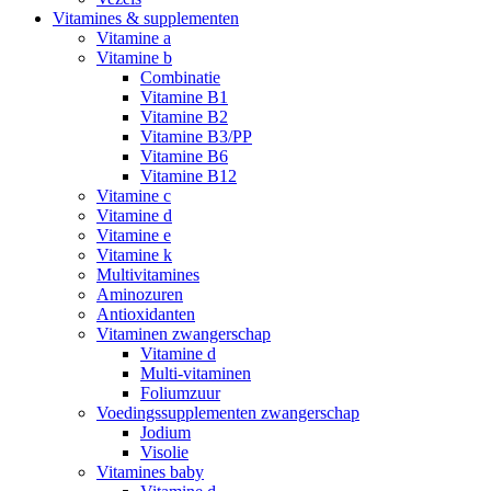
Vitamines & supplementen
Vitamine a
Vitamine b
Combinatie
Vitamine B1
Vitamine B2
Vitamine B3/PP
Vitamine B6
Vitamine B12
Vitamine c
Vitamine d
Vitamine e
Vitamine k
Multivitamines
Aminozuren
Antioxidanten
Vitaminen zwangerschap
Vitamine d
Multi-vitaminen
Foliumzuur
Voedingssupplementen zwangerschap
Jodium
Visolie
Vitamines baby