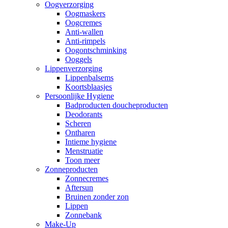
Oogverzorging
Oogmaskers
Oogcremes
Anti-wallen
Anti-rimpels
Oogontschminking
Ooggels
Lippenverzorging
Lippenbalsems
Koortsblaasjes
Persoonlijke Hygiene
Badproducten doucheproducten
Deodorants
Scheren
Ontharen
Intieme hygiene
Menstruatie
Toon meer
Zonneproducten
Zonnecremes
Aftersun
Bruinen zonder zon
Lippen
Zonnebank
Make-Up