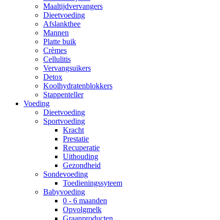
Maaltijdvervangers
Dieetvoeding
Afslankthee
Mannen
Platte buik
Crèmes
Cellulitis
Vervangsuikers
Detox
Koolhydratenblokkers
Stappenteller
Voeding
Dieetvoeding
Sportvoeding
Kracht
Prestatie
Recuperatie
Uithouding
Gezondheid
Sondevoeding
Toedieningssyteem
Babyvoeding
0 - 6 maanden
Opvolgmelk
Graanproducten