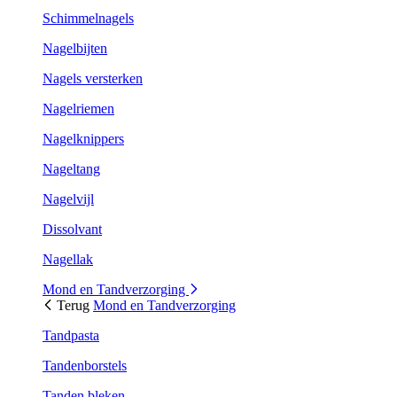
Schimmelnagels
Nagelbijten
Nagels versterken
Nagelriemen
Nagelknippers
Nageltang
Nagelvijl
Dissolvant
Nagellak
Mond en Tandverzorging
Terug
Mond en Tandverzorging
Tandpasta
Tandenborstels
Tanden bleken