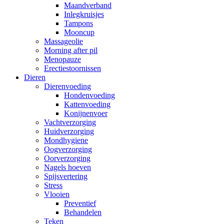
Maandverband
Inlegkruisjes
Tampons
Mooncup
Massageolie
Morning after pil
Menopauze
Erectiestoornissen
Dieren
Dierenvoeding
Hondenvoeding
Kattenvoeding
Konijnenvoer
Vachtverzorging
Huidverzorging
Mondhygiene
Oogverzorging
Oorverzorging
Nagels hoeven
Spijsvertering
Stress
Vlooien
Preventief
Behandelen
Teken