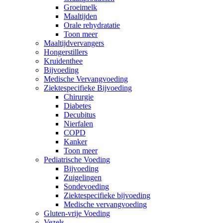
Groeimelk
Maaltijden
Orale rehydratatie
Toon meer
Maaltijdvervangers
Hongerstillers
Kruidenthee
Bijvoeding
Medische Vervangvoeding
Ziektespecifieke Bijvoeding
Chirurgie
Diabetes
Decubitus
Nierfalen
COPD
Kanker
Toon meer
Pediatrische Voeding
Bijvoeding
Zuigelingen
Sondevoeding
Ziektespecifieke bijvoeding
Medische vervangvoeding
Gluten-vrije Voeding
Vezels