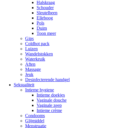
Halskraag
Schouder
Sleutelbeen
Elleboog
Pols
Duim
Toon meer
Gips
Coldhot pack
Luizen
Wandelstokken
Waterkruik
Aften
Massage
Jeuk
Desinfecterende handgel
Seksualiteit
Intieme hygiene
Intieme doekjes
Vaginale douche
Vaginale zeep
Intieme crème
Condooms
Glijmiddel
Menstruatie