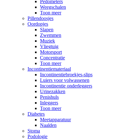
Pedometers
Weegschalen
Toon meer
Pillendoosjes
Oordopjes
Slapen
Zwemmen
Muziek
Vliegtuig
Motorsport
Concentratie
Toon meer
Incontinentiemateriaal
Incontinentiebroekjes-slips
Luiers voor volwassenen
Incontinentie onderleggers
Urinezakken
Penishuls
Inleggers
Toon meer
Diabetes
Meetapparatuur
Naalden
Stoma
Podologie