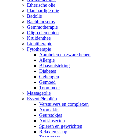
Etherische olie
Plantaardige olie
Badolie
Bachbloesems
Gemmotherapie
Oligo elementen
Kruidenthee
Lichttherapie
Fytotherapie
Aambeien en zware benen
Allergie
Blaasontsteking
Diabetes
Geheugen
Gemoed
Toon meer
Massageolie
Essentiële oliën
Verstuivers en complexen
Aromakits
Geurstokjes
Anti-insecten
Spieren en gewrichten
Relax en slaap