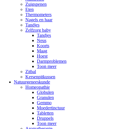
Zuigspenen
Eten
Thermometers
Nagels en haar
Tandjes
Zelfzorg baby
Tandjes
Neus
Koorts
Maag
Hoest
Darmproblemen
Toon meer
Zitbal
Kersenpitkussen
Natuurgeneeskunde
Homeopathie
Globulen
Granulen
Gemmo
Moedertinctuur
Tabletten
Druppels
Toon meer
Aromatherapie