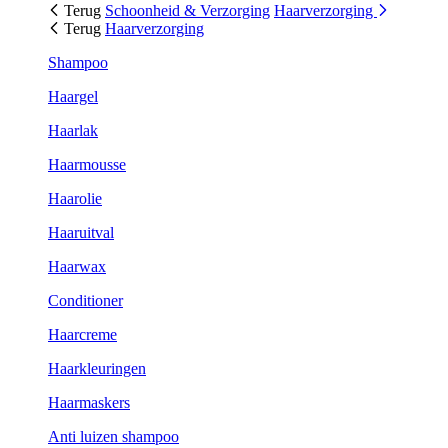
Terug
Schoonheid & Verzorging
Haarverzorging
Terug
Haarverzorging
Shampoo
Haargel
Haarlak
Haarmousse
Haarolie
Haaruitval
Haarwax
Conditioner
Haarcreme
Haarkleuringen
Haarmaskers
Anti luizen shampoo