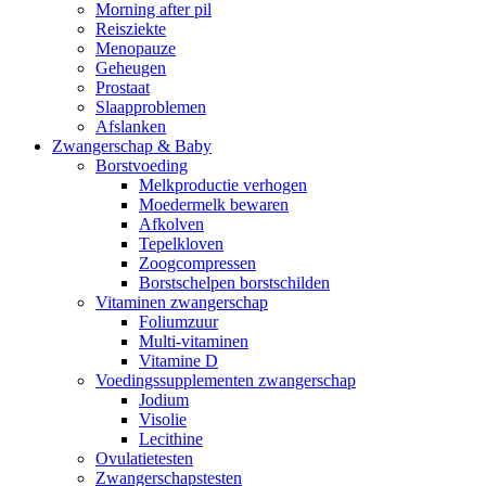
Morning after pil
Reisziekte
Menopauze
Geheugen
Prostaat
Slaapproblemen
Afslanken
Zwangerschap & Baby
Borstvoeding
Melkproductie verhogen
Moedermelk bewaren
Afkolven
Tepelkloven
Zoogcompressen
Borstschelpen borstschilden
Vitaminen zwangerschap
Foliumzuur
Multi-vitaminen
Vitamine D
Voedingssupplementen zwangerschap
Jodium
Visolie
Lecithine
Ovulatietesten
Zwangerschapstesten