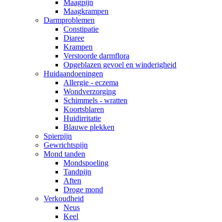
Maagpijn
Maagkrampen
Darmproblemen
Constipatie
Diaree
Krampen
Verstoorde darmflora
Opgeblazen gevoel en winderigheid
Huidaandoeningen
Allergie - eczema
Wondverzorging
Schimmels - wratten
Koortsblaren
Huidirritatie
Blauwe plekken
Spierpijn
Gewrichtspijn
Mond tanden
Mondspoeling
Tandpijn
Aften
Droge mond
Verkoudheid
Neus
Keel