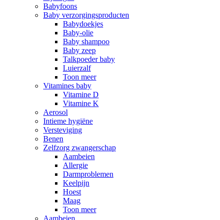
Babyfoons
Baby verzorgingsproducten
Babydoekjes
Baby-olie
Baby shampoo
Baby zeep
Talkpoeder baby
Luierzalf
Toon meer
Vitamines baby
Vitamine D
Vitamine K
Aerosol
Intieme hygiëne
Versteviging
Benen
Zelfzorg zwangerschap
Aambeien
Allergie
Darmproblemen
Keelpijn
Hoest
Maag
Toon meer
Aambeien