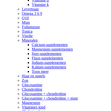
Vitamine d
Vitamine k
Levertraan
Omega 3 6 9
Q10
Msm
Foliumzuur
Tonica
Visolie
Mineralen
Calcium-supplementen
Magnesium-supplementen
Ijzer-supplementen
Fluor-supplementen
Jodium-supplementen
Kalium-supplementen
Toon meer
Haar en nagels
Zon
Glucosamine
Chondroïtine
Glucosamine + chondroïtine
Glucosamine + chondroïtine + msm
Magnesium
Vitamines kind