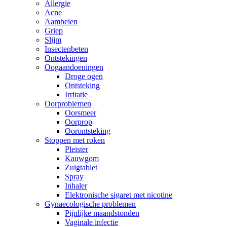
Allergie
Acne
Aambeien
Griep
Slijm
Insectenbeten
Ontstekingen
Oogaandoeningen
Droge ogen
Ontsteking
Irritatie
Oorproblemen
Oorsmeer
Oorprop
Oorontsteking
Stoppen met roken
Pleister
Kauwgom
Zuigtablet
Spray
Inhaler
Elektronische sigaret met nicotine
Gynaecologische problemen
Pijnlijke maandstonden
Vaginale infectie