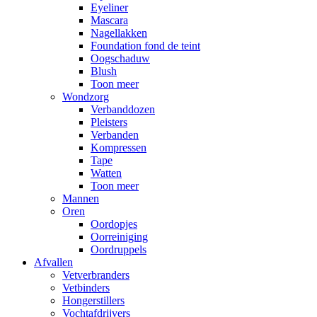
Eyeliner
Mascara
Nagellakken
Foundation fond de teint
Oogschaduw
Blush
Toon meer
Wondzorg
Verbanddozen
Pleisters
Verbanden
Kompressen
Tape
Watten
Toon meer
Mannen
Oren
Oordopjes
Oorreiniging
Oordruppels
Afvallen
Vetverbranders
Vetbinders
Hongerstillers
Vochtafdrijvers