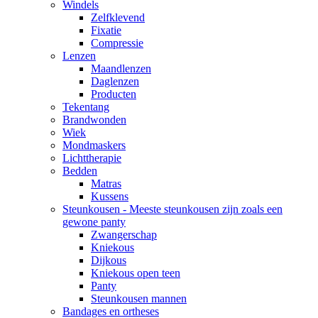
Windels
Zelfklevend
Fixatie
Compressie
Lenzen
Maandlenzen
Daglenzen
Producten
Tekentang
Brandwonden
Wiek
Mondmaskers
Lichttherapie
Bedden
Matras
Kussens
Steunkousen - Meeste steunkousen zijn zoals een
gewone panty
Zwangerschap
Kniekous
Dijkous
Kniekous open teen
Panty
Steunkousen mannen
Bandages en ortheses