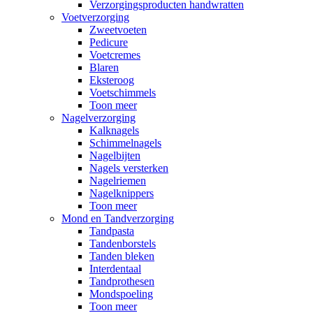
Verzorgingsproducten handwratten
Voetverzorging
Zweetvoeten
Pedicure
Voetcremes
Blaren
Eksteroog
Voetschimmels
Toon meer
Nagelverzorging
Kalknagels
Schimmelnagels
Nagelbijten
Nagels versterken
Nagelriemen
Nagelknippers
Toon meer
Mond en Tandverzorging
Tandpasta
Tandenborstels
Tanden bleken
Interdentaal
Tandprothesen
Mondspoeling
Toon meer