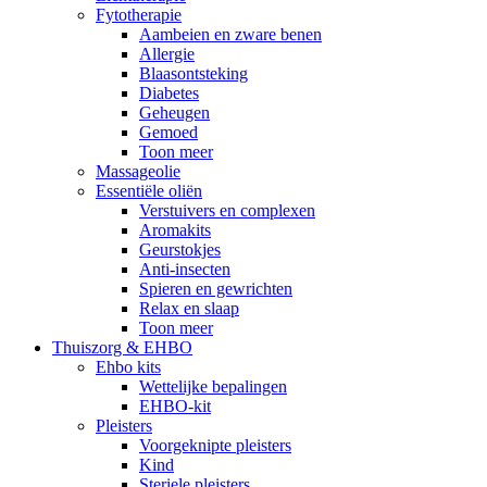
Fytotherapie
Aambeien en zware benen
Allergie
Blaasontsteking
Diabetes
Geheugen
Gemoed
Toon meer
Massageolie
Essentiële oliën
Verstuivers en complexen
Aromakits
Geurstokjes
Anti-insecten
Spieren en gewrichten
Relax en slaap
Toon meer
Thuiszorg & EHBO
Ehbo kits
Wettelijke bepalingen
EHBO-kit
Pleisters
Voorgeknipte pleisters
Kind
Steriele pleisters