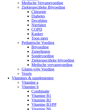
Medische Vervangvoeding
Ziektespecifieke Bijvoeding
Chirurgie
Diabetes
Decubitus
Nierfalen
COPD
Kanker
Toon meer
Pediatrische Voeding
Bijvoeding
Zuigelingen
Sondevoeding
Ziektespecifieke bijvoeding
Medische vervangvoeding
Gluten-vrije Voeding
Vezels
Vitamines & supplementen
Vitamine a
Vitamine b
Combinatie
Vitamine B1
Vitamine B2
Vitamine B3/PP
Vitamine B6