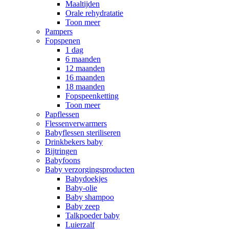
Maaltijden
Orale rehydratatie
Toon meer
Pampers
Fopspenen
1 dag
6 maanden
12 maanden
16 maanden
18 maanden
Fopspeenketting
Toon meer
Papflessen
Flessenverwarmers
Babyflessen steriliseren
Drinkbekers baby
Bijtringen
Babyfoons
Baby verzorgingsproducten
Babydoekjes
Baby-olie
Baby shampoo
Baby zeep
Talkpoeder baby
Luierzalf