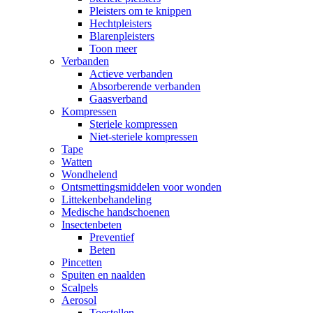
Pleisters om te knippen
Hechtpleisters
Blarenpleisters
Toon meer
Verbanden
Actieve verbanden
Absorberende verbanden
Gaasverband
Kompressen
Steriele kompressen
Niet-steriele kompressen
Tape
Watten
Wondhelend
Ontsmettingsmiddelen voor wonden
Littekenbehandeling
Medische handschoenen
Insectenbeten
Preventief
Beten
Pincetten
Spuiten en naalden
Scalpels
Aerosol
Toestellen