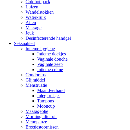
Coldhot pack
Luizen
Wandelstokken
Waterkruik
Aften
Massage
Jeuk
Desinfecterende handgel
Seksualiteit
Intieme hygiene
Intieme doekjes
Vaginale douche
Vaginale zeep
Intieme crème
Condooms
Glijmiddel
Menstruatie
Maandverband
Inlegkruisjes
Tampons
Mooncup
Massageolie
Morning after pil
Menopauze
Erectiestoornissen