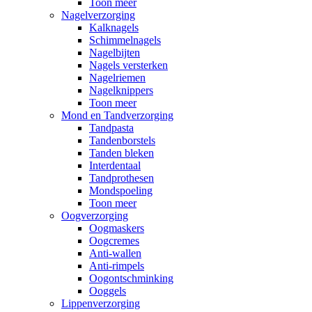
Toon meer
Nagelverzorging
Kalknagels
Schimmelnagels
Nagelbijten
Nagels versterken
Nagelriemen
Nagelknippers
Toon meer
Mond en Tandverzorging
Tandpasta
Tandenborstels
Tanden bleken
Interdentaal
Tandprothesen
Mondspoeling
Toon meer
Oogverzorging
Oogmaskers
Oogcremes
Anti-wallen
Anti-rimpels
Oogontschminking
Ooggels
Lippenverzorging