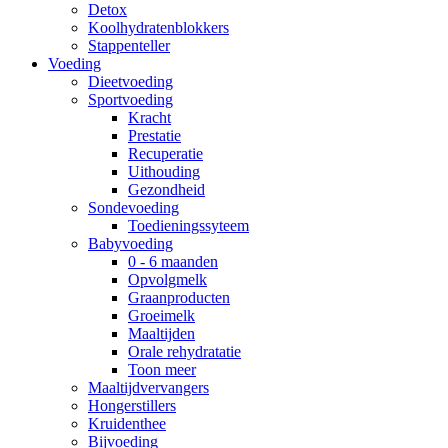
Detox
Koolhydratenblokkers
Stappenteller
Voeding
Dieetvoeding
Sportvoeding
Kracht
Prestatie
Recuperatie
Uithouding
Gezondheid
Sondevoeding
Toedieningssyteem
Babyvoeding
0 - 6 maanden
Opvolgmelk
Graanproducten
Groeimelk
Maaltijden
Orale rehydratatie
Toon meer
Maaltijdvervangers
Hongerstillers
Kruidenthee
Bijvoeding