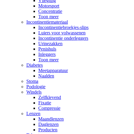
Vliegtuig
Motorsport
Concentratie
Toon meer
Incontinentiemateriaal
Incontinentiebroekjes-slips
Luiers voor volwassenen
Incontinentie onderleggers
Urinezakken
Penishuls
Inleggers
Toon meer
Diabetes
Meetapparatuur
Naalden
Stoma
Podologie
Windels
Zelfklevend
Fixatie
Compressie
Lenzen
Maandlenzen
Daglenzen
Producten