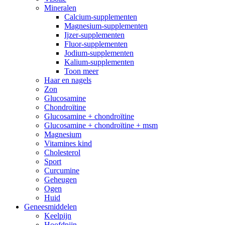
Mineralen
Calcium-supplementen
Magnesium-supplementen
Ijzer-supplementen
Fluor-supplementen
Jodium-supplementen
Kalium-supplementen
Toon meer
Haar en nagels
Zon
Glucosamine
Chondroïtine
Glucosamine + chondroïtine
Glucosamine + chondroïtine + msm
Magnesium
Vitamines kind
Cholesterol
Sport
Curcumine
Geheugen
Ogen
Huid
Geneesmiddelen
Keelpijn
Hoofdpijn