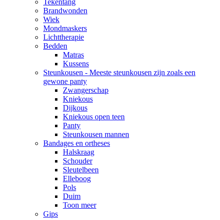
Tekentang
Brandwonden
Wiek
Mondmaskers
Lichttherapie
Bedden
Matras
Kussens
Steunkousen - Meeste steunkousen zijn zoals een
gewone panty
Zwangerschap
Kniekous
Dijkous
Kniekous open teen
Panty
Steunkousen mannen
Bandages en ortheses
Halskraag
Schouder
Sleutelbeen
Elleboog
Pols
Duim
Toon meer
Gips