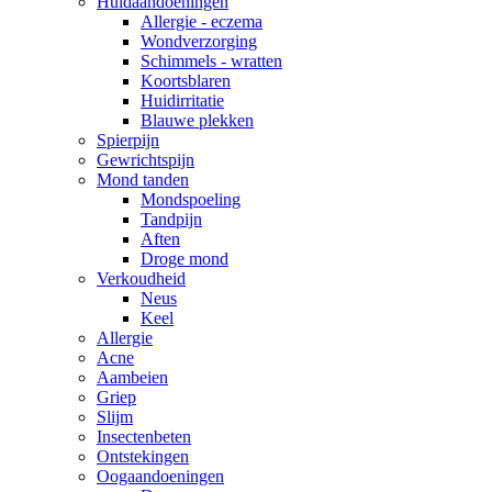
Huidaandoeningen
Allergie - eczema
Wondverzorging
Schimmels - wratten
Koortsblaren
Huidirritatie
Blauwe plekken
Spierpijn
Gewrichtspijn
Mond tanden
Mondspoeling
Tandpijn
Aften
Droge mond
Verkoudheid
Neus
Keel
Allergie
Acne
Aambeien
Griep
Slijm
Insectenbeten
Ontstekingen
Oogaandoeningen