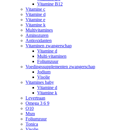
Vitamine B12
Vitamine c
Vitamine d
Vitamine e
Vitamine k
Multivitamines
Aminozuren
Antioxidanten
Vitaminen zwangerschap
Vitamine d
Multi-vitaminen
Foliumzuur
Voedingssupplementen zwangerschap
Jodium
Visolie
Vitamines baby
Vitamine d
Vitamine k
Levertraan
Omega 3 6 9
Q10
Msm
Foliumzuur
Tonica
Visolie