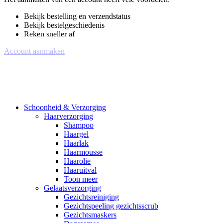
Bekijk bestelling en verzendstatus
Bekijk bestelgeschiedenis
Reken sneller af
Account aanmaken
Schoonheid & Verzorging
Haarverzorging
Shampoo
Haargel
Haarlak
Haarmousse
Haarolie
Haaruitval
Toon meer
Gelaatsverzorging
Gezichtsreiniging
Gezichtspeeling gezichtsscrub
Gezichtsmaskers