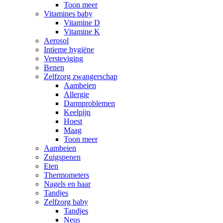
Toon meer
Vitamines baby
Vitamine D
Vitamine K
Aerosol
Intieme hygiëne
Versteviging
Benen
Zelfzorg zwangerschap
Aambeien
Allergie
Darmproblemen
Keelpijn
Hoest
Maag
Toon meer
Aambeien
Zuigspenen
Eten
Thermometers
Nagels en haar
Tandjes
Zelfzorg baby
Tandjes
Neus