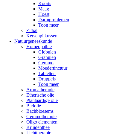
Koorts
Maag
Hoest
Darmproblemen
Toon meer
Zitbal
Kersenpitkussen
Natuurgeneeskunde
Homeopathie
Globulen
Granulen
Gemmo
Moedertinctuur
Tabletten
Druppels
Toon meer
Aromatherapie
Etherische olie
Plantaardige olie
Badolie
Bachbloesems
Gemmotherapie
Oligo elementen
Kruidenthee
Lichttherapie