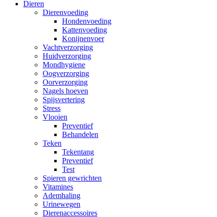
Dieren
Dierenvoeding
Hondenvoeding
Kattenvoeding
Konijnenvoer
Vachtverzorging
Huidverzorging
Mondhygiene
Oogverzorging
Oorverzorging
Nagels hoeven
Spijsvertering
Stress
Vlooien
Preventief
Behandelen
Teken
Tekentang
Preventief
Test
Spieren gewrichten
Vitamines
Ademhaling
Urinewegen
Dierenaccessoires