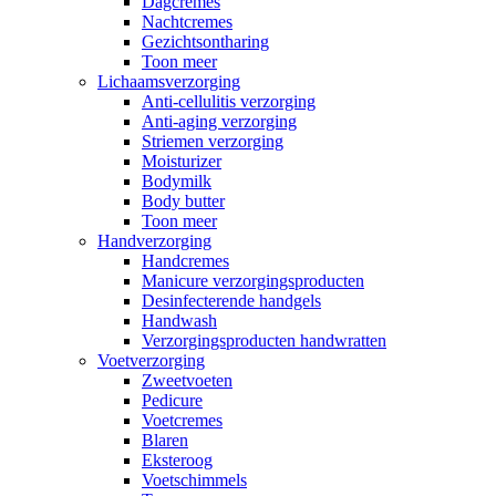
Dagcremes
Nachtcremes
Gezichtsontharing
Toon meer
Lichaamsverzorging
Anti-cellulitis verzorging
Anti-aging verzorging
Striemen verzorging
Moisturizer
Bodymilk
Body butter
Toon meer
Handverzorging
Handcremes
Manicure verzorgingsproducten
Desinfecterende handgels
Handwash
Verzorgingsproducten handwratten
Voetverzorging
Zweetvoeten
Pedicure
Voetcremes
Blaren
Eksteroog
Voetschimmels