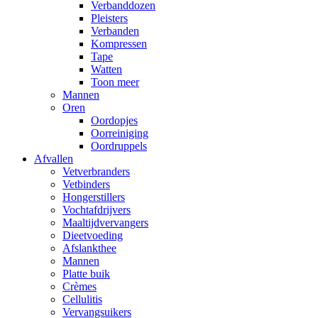
Verbanddozen
Pleisters
Verbanden
Kompressen
Tape
Watten
Toon meer
Mannen
Oren
Oordopjes
Oorreiniging
Oordruppels
Afvallen
Vetverbranders
Vetbinders
Hongerstillers
Vochtafdrijvers
Maaltijdvervangers
Dieetvoeding
Afslankthee
Mannen
Platte buik
Crèmes
Cellulitis
Vervangsuikers