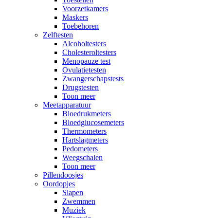
Voorzetkamers
Maskers
Toebehoren
Zelftesten
Alcoholtesters
Cholesteroltesters
Menopauze test
Ovulatietesten
Zwangerschapstests
Drugstesten
Toon meer
Meetapparatuur
Bloedrukmeters
Bloedglucosemeters
Thermometers
Hartslagmeters
Pedometers
Weegschalen
Toon meer
Pillendoosjes
Oordopjes
Slapen
Zwemmen
Muziek