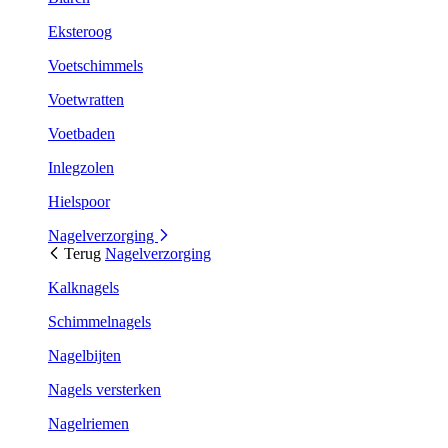
Eksteroog
Voetschimmels
Voetwratten
Voetbaden
Inlegzolen
Hielspoor
Nagelverzorging
Terug
Nagelverzorging
Kalknagels
Schimmelnagels
Nagelbijten
Nagels versterken
Nagelriemen