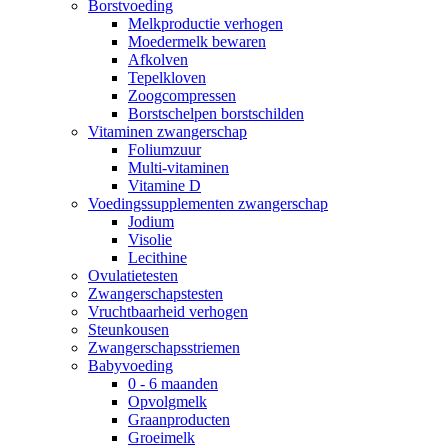
Borstvoeding
Melkproductie verhogen
Moedermelk bewaren
Afkolven
Tepelkloven
Zoogcompressen
Borstschelpen borstschilden
Vitaminen zwangerschap
Foliumzuur
Multi-vitaminen
Vitamine D
Voedingssupplementen zwangerschap
Jodium
Visolie
Lecithine
Ovulatietesten
Zwangerschapstesten
Vruchtbaarheid verhogen
Steunkousen
Zwangerschapsstriemen
Babyvoeding
0 - 6 maanden
Opvolgmelk
Graanproducten
Groeimelk