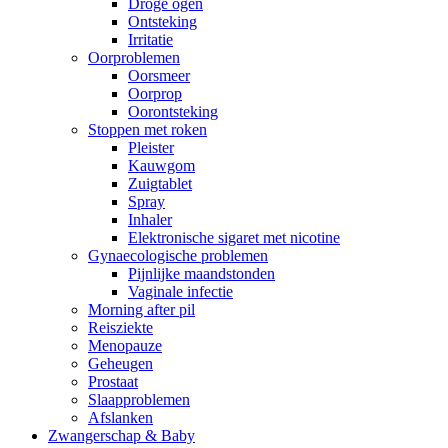
Droge ogen
Ontsteking
Irritatie
Oorproblemen
Oorsmeer
Oorprop
Oorontsteking
Stoppen met roken
Pleister
Kauwgom
Zuigtablet
Spray
Inhaler
Elektronische sigaret met nicotine
Gynaecologische problemen
Pijnlijke maandstonden
Vaginale infectie
Morning after pil
Reisziekte
Menopauze
Geheugen
Prostaat
Slaapproblemen
Afslanken
Zwangerschap & Baby