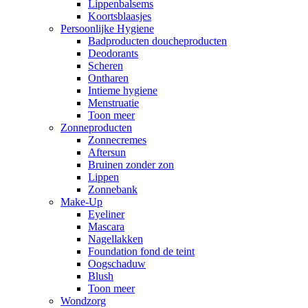
Lippenbalsems
Koortsblaasjes
Persoonlijke Hygiene
Badproducten doucheproducten
Deodorants
Scheren
Ontharen
Intieme hygiene
Menstruatie
Toon meer
Zonneproducten
Zonnecremes
Aftersun
Bruinen zonder zon
Lippen
Zonnebank
Make-Up
Eyeliner
Mascara
Nagellakken
Foundation fond de teint
Oogschaduw
Blush
Toon meer
Wondzorg