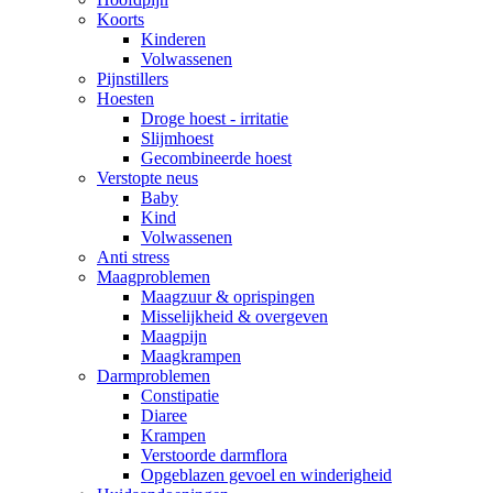
Koorts
Kinderen
Volwassenen
Pijnstillers
Hoesten
Droge hoest - irritatie
Slijmhoest
Gecombineerde hoest
Verstopte neus
Baby
Kind
Volwassenen
Anti stress
Maagproblemen
Maagzuur & oprispingen
Misselijkheid & overgeven
Maagpijn
Maagkrampen
Darmproblemen
Constipatie
Diaree
Krampen
Verstoorde darmflora
Opgeblazen gevoel en winderigheid