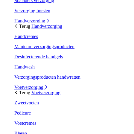
Spataders verzorging
Verzorging borsten
Handverzorging
Terug
Handverzorging
Handcremes
Manicure verzorgingsproducten
Desinfecterende handgels
Handwash
Verzorgingsproducten handwratten
Voetverzorging
Terug
Voetverzorging
Zweetvoeten
Pedicure
Voetcremes
Blaren