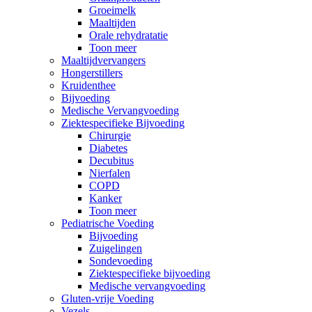
Groeimelk
Maaltijden
Orale rehydratatie
Toon meer
Maaltijdvervangers
Hongerstillers
Kruidenthee
Bijvoeding
Medische Vervangvoeding
Ziektespecifieke Bijvoeding
Chirurgie
Diabetes
Decubitus
Nierfalen
COPD
Kanker
Toon meer
Pediatrische Voeding
Bijvoeding
Zuigelingen
Sondevoeding
Ziektespecifieke bijvoeding
Medische vervangvoeding
Gluten-vrije Voeding
Vezels