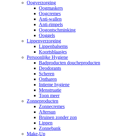
Oogverzorging
Oogmaskers
Oogcremes
Anti-wallen
Anti-rimpels
Oogontschminking
Ooggels
Lippenverzorging
Lippenbalsems
Koortsblaasjes
Persoonlijke Hygiene
Badproducten doucheproducten
Deodorants
Scheren
Ontharen
Intieme hygiene
Menstruatie
Toon meer
Zonneproducten
Zonnecremes
Aftersun
Bruinen zonder zon
Lippen
Zonnebank
Make-Up