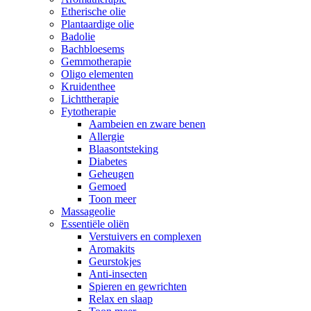
Etherische olie
Plantaardige olie
Badolie
Bachbloesems
Gemmotherapie
Oligo elementen
Kruidenthee
Lichttherapie
Fytotherapie
Aambeien en zware benen
Allergie
Blaasontsteking
Diabetes
Geheugen
Gemoed
Toon meer
Massageolie
Essentiële oliën
Verstuivers en complexen
Aromakits
Geurstokjes
Anti-insecten
Spieren en gewrichten
Relax en slaap