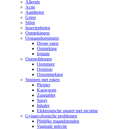
Allergie
Acne
Aambeien
Griep
Slijm
Insectenbeten
Ontstekingen
Oogaandoeningen
Droge ogen
Ontsteking
Irritatie
Oorproblemen
Oorsmeer
Oorprop
Oorontsteking
Stoppen met roken
Pleister
Kauwgom
Zuigtablet
Spray
Inhaler
Elektronische sigaret met nicotine
Gynaecologische problemen
Pijnlijke maandstonden
Vaginale infectie