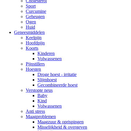
Cholesterol
Sport
Curcumine
Geheugen
Ogen
Huid
Geneesmiddelen
Keelpijn
Hoofdpijn
Koorts
Kinderen
Volwassenen
Pijnstillers
Hoesten
Droge hoest - irritatie
Slijmhoest
Gecombineerde hoest
Verstopte neus
Baby
Kind
Volwassenen
Anti stress
Maagproblemen
Maagzuur & oprispingen
Misselijkheid & overgeven