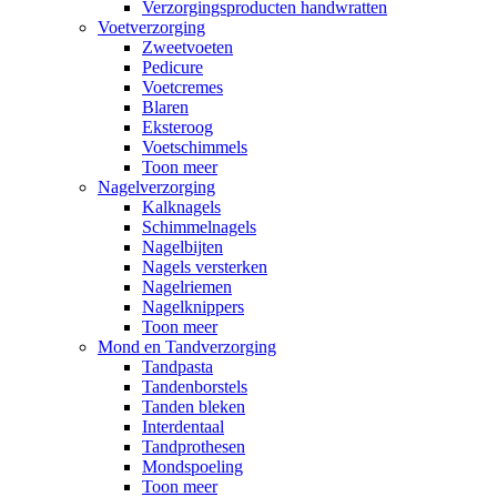
Verzorgingsproducten handwratten
Voetverzorging
Zweetvoeten
Pedicure
Voetcremes
Blaren
Eksteroog
Voetschimmels
Toon meer
Nagelverzorging
Kalknagels
Schimmelnagels
Nagelbijten
Nagels versterken
Nagelriemen
Nagelknippers
Toon meer
Mond en Tandverzorging
Tandpasta
Tandenborstels
Tanden bleken
Interdentaal
Tandprothesen
Mondspoeling
Toon meer