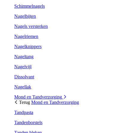
Schimmelnagels
Nagelbijten
Nagels versterken
Nagelriemen
Nagelknippers
Nageltang
Nagelvijl
Dissolvant
Nagellak
Mond en Tandverzorging
Terug
Mond en Tandverzorging
Tandpasta
Tandenborstels
Tanden bleken