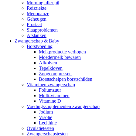
Morning after pil
Reisziekte
Menopauze
Geheugen
Prostaat
Slaapproblemen
Afslanken
Zwangerschap & Baby
Borstvoeding
Melkproductie verhogen
Moedermelk bewaren
Afkolven
Tepelkloven
Zoogcompressen
Borstschelpen borstschilden
Vitaminen zwangerschap
Foliumzuur
Multi-vitaminen
Vitamine D
Voedingssupplementen zwangerschap
Jodium
Visolie
Lecithine
Ovulatietesten
Zwangerschapstesten