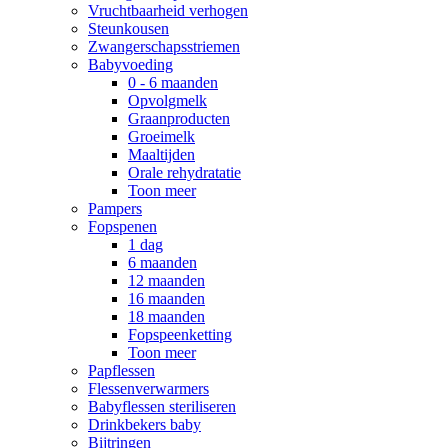
Vruchtbaarheid verhogen
Steunkousen
Zwangerschapsstriemen
Babyvoeding
0 - 6 maanden
Opvolgmelk
Graanproducten
Groeimelk
Maaltijden
Orale rehydratatie
Toon meer
Pampers
Fopspenen
1 dag
6 maanden
12 maanden
16 maanden
18 maanden
Fopspeenketting
Toon meer
Papflessen
Flessenverwarmers
Babyflessen steriliseren
Drinkbekers baby
Bijtringen