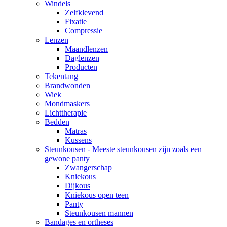
Windels
Zelfklevend
Fixatie
Compressie
Lenzen
Maandlenzen
Daglenzen
Producten
Tekentang
Brandwonden
Wiek
Mondmaskers
Lichttherapie
Bedden
Matras
Kussens
Steunkousen - Meeste steunkousen zijn zoals een
gewone panty
Zwangerschap
Kniekous
Dijkous
Kniekous open teen
Panty
Steunkousen mannen
Bandages en ortheses