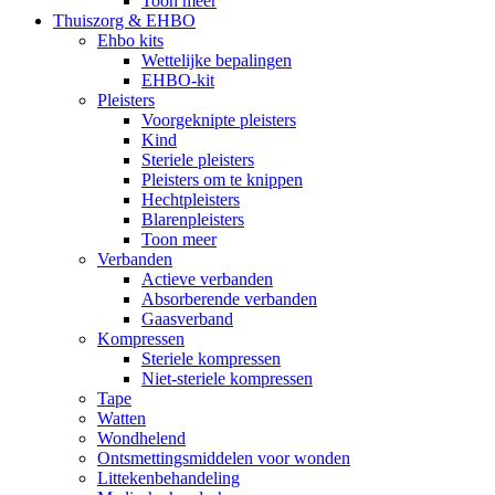
Toon meer
Thuiszorg & EHBO
Ehbo kits
Wettelijke bepalingen
EHBO-kit
Pleisters
Voorgeknipte pleisters
Kind
Steriele pleisters
Pleisters om te knippen
Hechtpleisters
Blarenpleisters
Toon meer
Verbanden
Actieve verbanden
Absorberende verbanden
Gaasverband
Kompressen
Steriele kompressen
Niet-steriele kompressen
Tape
Watten
Wondhelend
Ontsmettingsmiddelen voor wonden
Littekenbehandeling