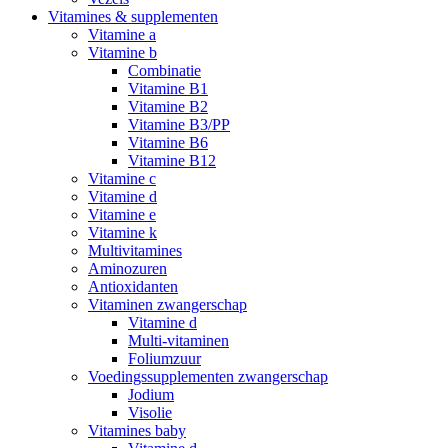
Vitamines & supplementen
Vitamine a
Vitamine b
Combinatie
Vitamine B1
Vitamine B2
Vitamine B3/PP
Vitamine B6
Vitamine B12
Vitamine c
Vitamine d
Vitamine e
Vitamine k
Multivitamines
Aminozuren
Antioxidanten
Vitaminen zwangerschap
Vitamine d
Multi-vitaminen
Foliumzuur
Voedingssupplementen zwangerschap
Jodium
Visolie
Vitamines baby