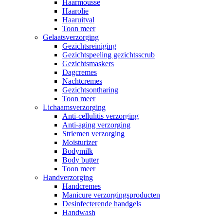
Haarmousse
Haarolie
Haaruitval
Toon meer
Gelaatsverzorging
Gezichtsreiniging
Gezichtspeeling gezichtsscrub
Gezichtsmaskers
Dagcremes
Nachtcremes
Gezichtsontharing
Toon meer
Lichaamsverzorging
Anti-cellulitis verzorging
Anti-aging verzorging
Striemen verzorging
Moisturizer
Bodymilk
Body butter
Toon meer
Handverzorging
Handcremes
Manicure verzorgingsproducten
Desinfecterende handgels
Handwash