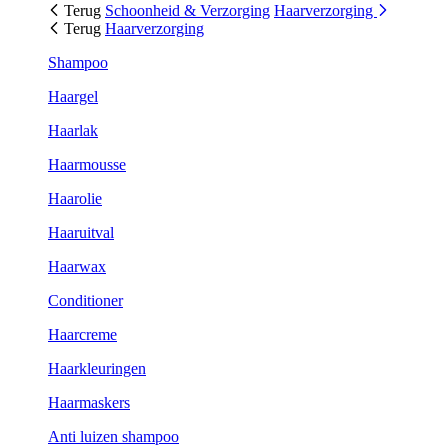
Terug
Schoonheid & Verzorging
Haarverzorging
Terug
Haarverzorging
Shampoo
Haargel
Haarlak
Haarmousse
Haarolie
Haaruitval
Haarwax
Conditioner
Haarcreme
Haarkleuringen
Haarmaskers
Anti luizen shampoo