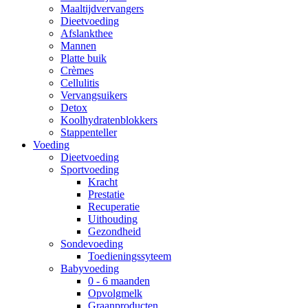
Maaltijdvervangers
Dieetvoeding
Afslankthee
Mannen
Platte buik
Crèmes
Cellulitis
Vervangsuikers
Detox
Koolhydratenblokkers
Stappenteller
Voeding
Dieetvoeding
Sportvoeding
Kracht
Prestatie
Recuperatie
Uithouding
Gezondheid
Sondevoeding
Toedieningssyteem
Babyvoeding
0 - 6 maanden
Opvolgmelk
Graanproducten