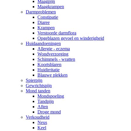
Maagpijn
Maagkrampen
Darmproblemen
Constipatie
Diaree
Krampen
Verstoorde darmflora
Opgeblazen gevoel en winderigheid
Huidaandoeningen
Allergie - eczema
Wondverzorging
Schimmels - wratten
Koortsblaren
Huidirritatie
Blauwe plekken
Spierpijn
Gewrichtspijn
Mond tanden
Mondspoeling
Tandpijn
Aften
Droge mond
Verkoudheid
Neus
Keel