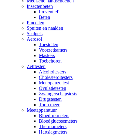
Medische handschoenen
Insectenbeten
Preventief
Beten
Pincetten
Spuiten en naalden
Scalpels
Aerosol
Toestellen
Voorzetkamers
Maskers
Toebehoren
Zelftesten
Alcoholtesters
Cholesteroltesters
Menopauze test
Ovulatietesten
Zwangerschapstests
Drugstesten
Toon meer
Meetapparatuur
Bloedrukmeters
Bloedglucosemeters
Thermometers
Hartslagmeters