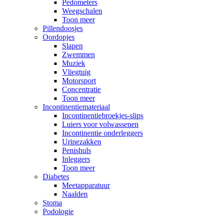
Pedometers
Weegschalen
Toon meer
Pillendoosjes
Oordopjes
Slapen
Zwemmen
Muziek
Vliegtuig
Motorsport
Concentratie
Toon meer
Incontinentiemateriaal
Incontinentiebroekjes-slips
Luiers voor volwassenen
Incontinentie onderleggers
Urinezakken
Penishuls
Inleggers
Toon meer
Diabetes
Meetapparatuur
Naalden
Stoma
Podologie