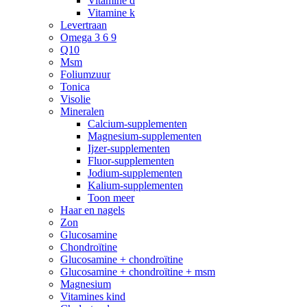
Vitamine d
Vitamine k
Levertraan
Omega 3 6 9
Q10
Msm
Foliumzuur
Tonica
Visolie
Mineralen
Calcium-supplementen
Magnesium-supplementen
Ijzer-supplementen
Fluor-supplementen
Jodium-supplementen
Kalium-supplementen
Toon meer
Haar en nagels
Zon
Glucosamine
Chondroïtine
Glucosamine + chondroïtine
Glucosamine + chondroïtine + msm
Magnesium
Vitamines kind