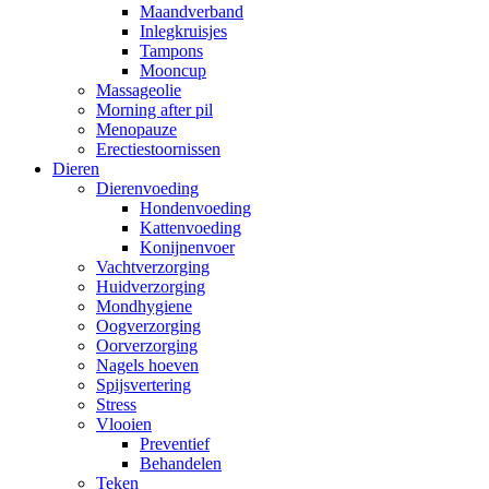
Maandverband
Inlegkruisjes
Tampons
Mooncup
Massageolie
Morning after pil
Menopauze
Erectiestoornissen
Dieren
Dierenvoeding
Hondenvoeding
Kattenvoeding
Konijnenvoer
Vachtverzorging
Huidverzorging
Mondhygiene
Oogverzorging
Oorverzorging
Nagels hoeven
Spijsvertering
Stress
Vlooien
Preventief
Behandelen
Teken