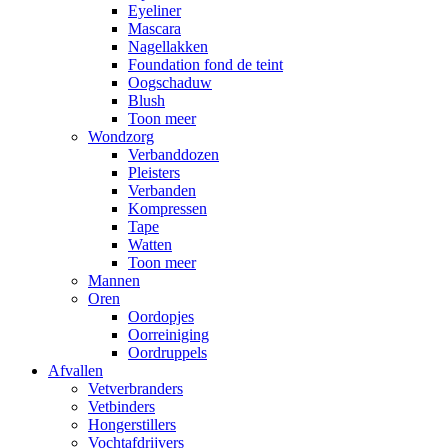
Eyeliner
Mascara
Nagellakken
Foundation fond de teint
Oogschaduw
Blush
Toon meer
Wondzorg
Verbanddozen
Pleisters
Verbanden
Kompressen
Tape
Watten
Toon meer
Mannen
Oren
Oordopjes
Oorreiniging
Oordruppels
Afvallen
Vetverbranders
Vetbinders
Hongerstillers
Vochtafdrijvers