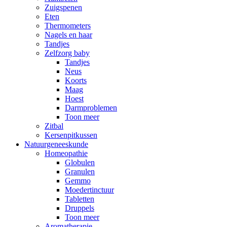
Zuigspenen
Eten
Thermometers
Nagels en haar
Tandjes
Zelfzorg baby
Tandjes
Neus
Koorts
Maag
Hoest
Darmproblemen
Toon meer
Zitbal
Kersenpitkussen
Natuurgeneeskunde
Homeopathie
Globulen
Granulen
Gemmo
Moedertinctuur
Tabletten
Druppels
Toon meer
Aromatherapie