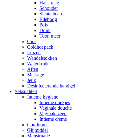
Halskraag
Schouder
Sleutelbeen
Elleboog
Pols
Duim
Toon meer
Gips
Coldhot pack
Luizen
Wandelstokken
Waterkruik
Aften
Massage
Jeuk
Desinfecterende handgel
Seksualiteit
Intieme hygiene
Intieme doekjes
Vaginale douche
Vaginale zeep
Intieme crème
Condooms
Glijmiddel
Menstruatie