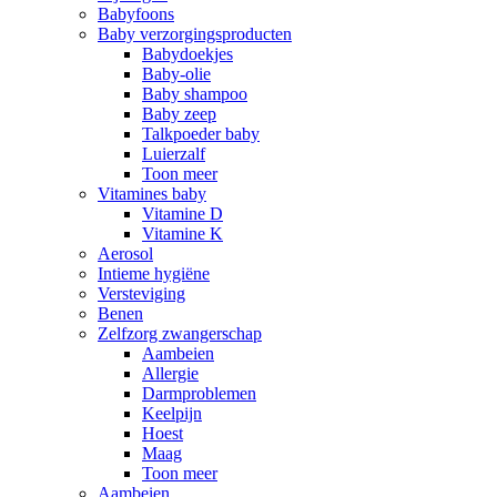
Babyfoons
Baby verzorgingsproducten
Babydoekjes
Baby-olie
Baby shampoo
Baby zeep
Talkpoeder baby
Luierzalf
Toon meer
Vitamines baby
Vitamine D
Vitamine K
Aerosol
Intieme hygiëne
Versteviging
Benen
Zelfzorg zwangerschap
Aambeien
Allergie
Darmproblemen
Keelpijn
Hoest
Maag
Toon meer
Aambeien