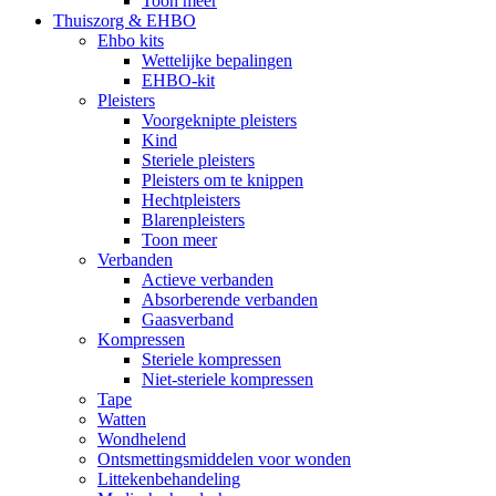
Toon meer
Thuiszorg & EHBO
Ehbo kits
Wettelijke bepalingen
EHBO-kit
Pleisters
Voorgeknipte pleisters
Kind
Steriele pleisters
Pleisters om te knippen
Hechtpleisters
Blarenpleisters
Toon meer
Verbanden
Actieve verbanden
Absorberende verbanden
Gaasverband
Kompressen
Steriele kompressen
Niet-steriele kompressen
Tape
Watten
Wondhelend
Ontsmettingsmiddelen voor wonden
Littekenbehandeling