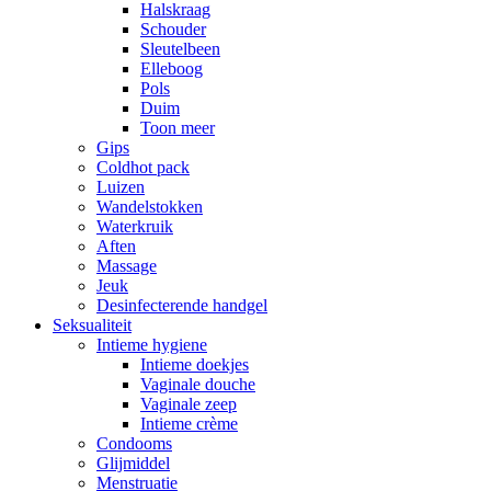
Halskraag
Schouder
Sleutelbeen
Elleboog
Pols
Duim
Toon meer
Gips
Coldhot pack
Luizen
Wandelstokken
Waterkruik
Aften
Massage
Jeuk
Desinfecterende handgel
Seksualiteit
Intieme hygiene
Intieme doekjes
Vaginale douche
Vaginale zeep
Intieme crème
Condooms
Glijmiddel
Menstruatie