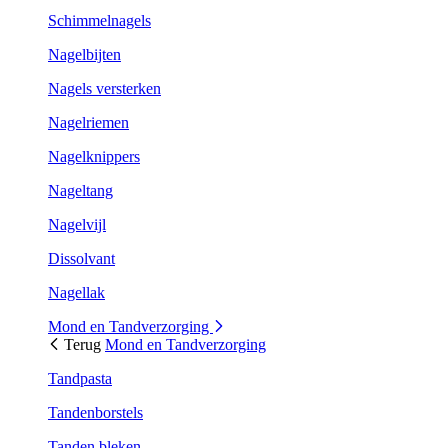
Schimmelnagels
Nagelbijten
Nagels versterken
Nagelriemen
Nagelknippers
Nageltang
Nagelvijl
Dissolvant
Nagellak
Mond en Tandverzorging
Terug
Mond en Tandverzorging
Tandpasta
Tandenborstels
Tanden bleken