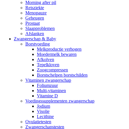
Morning after pil
Reisziekte
Menopauze
Geheugen
Prostaat
Slaapproblemen
Afslanken
Zwangerschap & Baby
Borstvoeding
Melkproductie verhogen
Moedermelk bewaren
Afkolven
Tepelkloven
Zoogcompressen
Borstschelpen borstschilden
Vitaminen zwangerschap
Foliumzuur
Multi-vitaminen
Vitamine D
Voedingssupplementen zwangerschap
Jodium
Visolie
Lecithine
Ovulatietesten
Zwangerschapstesten