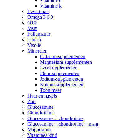
Vitamine d
Vitamine k
Levertraan
Omega 3 6 9
Q10
Msm
Foliumzuur
Tonica
Visolie
Mineralen
Calcium-supplementen
Magnesium-supplementen
Ijzer-supplementen
Fluor-supplementen
Jodium-supplementen
Kalium-supplementen
Toon meer
Haar en nagels
Zon
Glucosamine
Chondroïtine
Glucosamine + chondroïtine
Glucosamine + chondroïtine + msm
Magnesium
Vitamines kind