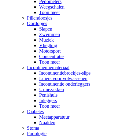
Pedometers
Weegschalen
Toon meer
Pillendoosjes
Oordopjes
Slapen
Zwemmen
Muziek
Vliegtuig
Motorsport
Concentratie
Toon meer
Incontinentiemateriaal
Incontinentiebroekjes-slips
Luiers voor volwassenen
Incontinentie onderleggers
Urinezakken
Penishuls
Inleggers
Toon meer
Diabetes
Meetapparatuur
Naalden
Stoma
Podologie