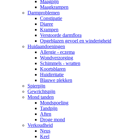
Maagpijn
Maagkrampen
Darmproblemen
Constipatie
Diaree
Krampen
Verstoorde darmflora
Opgeblazen gevoel en winderigheid
Huidaandoeningen
Allergie - eczema
Wondverzorging
Schimmels - wratten
Koortsblaren
Huidirritatie
Blauwe plekken
Spierpijn
Gewrichtspijn
Mond tanden
Mondspoeling
Tandpijn
Aften
Droge mond
Verkoudheid
Neus
Keel