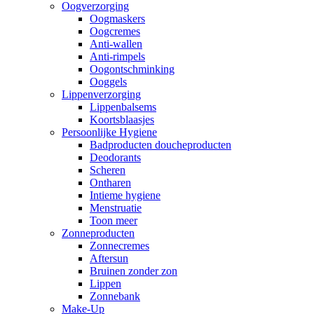
Oogverzorging
Oogmaskers
Oogcremes
Anti-wallen
Anti-rimpels
Oogontschminking
Ooggels
Lippenverzorging
Lippenbalsems
Koortsblaasjes
Persoonlijke Hygiene
Badproducten doucheproducten
Deodorants
Scheren
Ontharen
Intieme hygiene
Menstruatie
Toon meer
Zonneproducten
Zonnecremes
Aftersun
Bruinen zonder zon
Lippen
Zonnebank
Make-Up