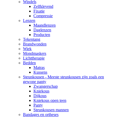
Windels
Zelfklevend
Fixatie
Compressie
Lenzen
Maandlenzen
Daglenzen
Producten
Tekentang
Brandwonden
Wiek
Mondmaskers
Lichttherapie
Bedden
Matras
Kussens
Steunkousen - Meeste steunkousen zijn zoals een
gewone panty
Zwangerschap
Kniekous
Dijkous
Kniekous open teen
Panty
Steunkousen mannen
Bandages en ortheses