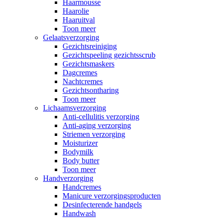
Haarmousse
Haarolie
Haaruitval
Toon meer
Gelaatsverzorging
Gezichtsreiniging
Gezichtspeeling gezichtsscrub
Gezichtsmaskers
Dagcremes
Nachtcremes
Gezichtsontharing
Toon meer
Lichaamsverzorging
Anti-cellulitis verzorging
Anti-aging verzorging
Striemen verzorging
Moisturizer
Bodymilk
Body butter
Toon meer
Handverzorging
Handcremes
Manicure verzorgingsproducten
Desinfecterende handgels
Handwash