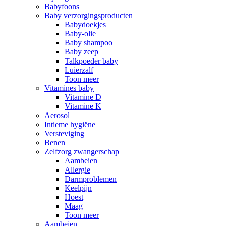
Babyfoons
Baby verzorgingsproducten
Babydoekjes
Baby-olie
Baby shampoo
Baby zeep
Talkpoeder baby
Luierzalf
Toon meer
Vitamines baby
Vitamine D
Vitamine K
Aerosol
Intieme hygiëne
Versteviging
Benen
Zelfzorg zwangerschap
Aambeien
Allergie
Darmproblemen
Keelpijn
Hoest
Maag
Toon meer
Aambeien