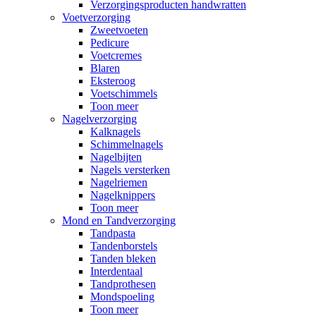
Verzorgingsproducten handwratten
Voetverzorging
Zweetvoeten
Pedicure
Voetcremes
Blaren
Eksteroog
Voetschimmels
Toon meer
Nagelverzorging
Kalknagels
Schimmelnagels
Nagelbijten
Nagels versterken
Nagelriemen
Nagelknippers
Toon meer
Mond en Tandverzorging
Tandpasta
Tandenborstels
Tanden bleken
Interdentaal
Tandprothesen
Mondspoeling
Toon meer