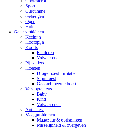
Cholesterol
Sport
Curcumine
Geheugen
Ogen
Huid
Geneesmiddelen
Keelpijn
Hoofdpijn
Koorts
Kinderen
Volwassenen
Pijnstillers
Hoesten
Droge hoest - irritatie
Slijmhoest
Gecombineerde hoest
Verstopte neus
Baby
Kind
Volwassenen
Anti stress
Maagproblemen
Maagzuur & oprispingen
Misselijkheid & overgeven