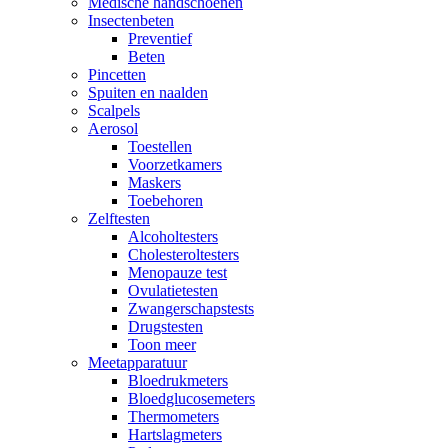
Medische handschoenen
Insectenbeten
Preventief
Beten
Pincetten
Spuiten en naalden
Scalpels
Aerosol
Toestellen
Voorzetkamers
Maskers
Toebehoren
Zelftesten
Alcoholtesters
Cholesteroltesters
Menopauze test
Ovulatietesten
Zwangerschapstests
Drugstesten
Toon meer
Meetapparatuur
Bloedrukmeters
Bloedglucosemeters
Thermometers
Hartslagmeters