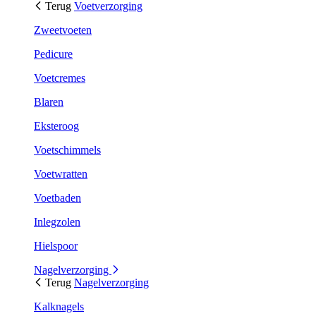
Terug
Voetverzorging
Zweetvoeten
Pedicure
Voetcremes
Blaren
Eksteroog
Voetschimmels
Voetwratten
Voetbaden
Inlegzolen
Hielspoor
Nagelverzorging
Terug
Nagelverzorging
Kalknagels