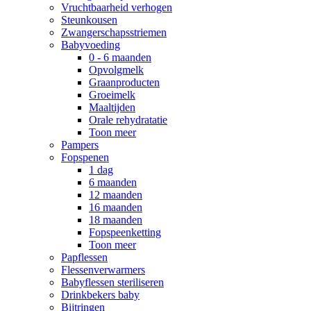
Vruchtbaarheid verhogen
Steunkousen
Zwangerschapsstriemen
Babyvoeding
0 - 6 maanden
Opvolgmelk
Graanproducten
Groeimelk
Maaltijden
Orale rehydratatie
Toon meer
Pampers
Fopspenen
1 dag
6 maanden
12 maanden
16 maanden
18 maanden
Fopspeenketting
Toon meer
Papflessen
Flessenverwarmers
Babyflessen steriliseren
Drinkbekers baby
Bijtringen