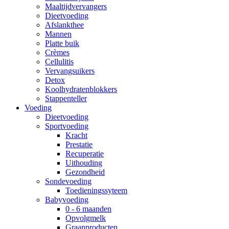
Maaltijdvervangers
Dieetvoeding
Afslankthee
Mannen
Platte buik
Crèmes
Cellulitis
Vervangsuikers
Detox
Koolhydratenblokkers
Stappenteller
Voeding
Dieetvoeding
Sportvoeding
Kracht
Prestatie
Recuperatie
Uithouding
Gezondheid
Sondevoeding
Toedieningssyteem
Babyvoeding
0 - 6 maanden
Opvolgmelk
Graanproducten