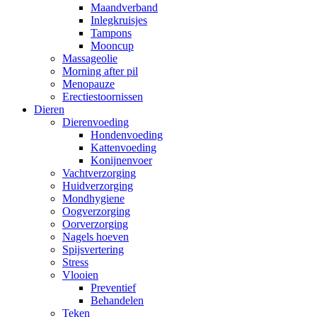
Maandverband
Inlegkruisjes
Tampons
Mooncup
Massageolie
Morning after pil
Menopauze
Erectiestoornissen
Dieren
Dierenvoeding
Hondenvoeding
Kattenvoeding
Konijnenvoer
Vachtverzorging
Huidverzorging
Mondhygiene
Oogverzorging
Oorverzorging
Nagels hoeven
Spijsvertering
Stress
Vlooien
Preventief
Behandelen
Teken