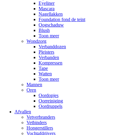
Eyeliner
Mascara
Nagellakken
Foundation fond de teint
Oogschaduw
Blush
Toon meer
Wondzorg
Verbanddozen
Pleisters
Verbanden
Kompressen
Tape
Watten
Toon meer
Mannen
Oren
Oordopjes
Oorreiniging
Oordruppels
Afvallen
Vetverbranders
Vetbinders
Hongerstillers
Vochtafdrijvers