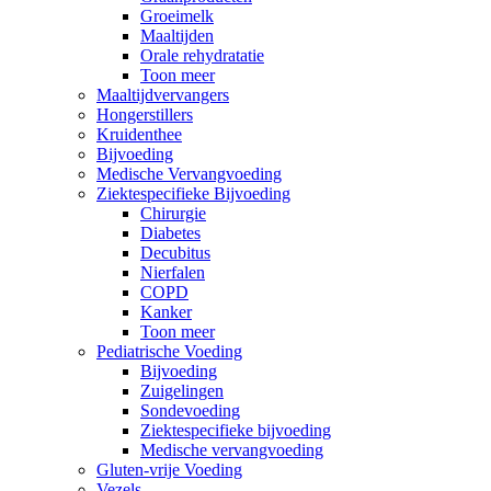
Groeimelk
Maaltijden
Orale rehydratatie
Toon meer
Maaltijdvervangers
Hongerstillers
Kruidenthee
Bijvoeding
Medische Vervangvoeding
Ziektespecifieke Bijvoeding
Chirurgie
Diabetes
Decubitus
Nierfalen
COPD
Kanker
Toon meer
Pediatrische Voeding
Bijvoeding
Zuigelingen
Sondevoeding
Ziektespecifieke bijvoeding
Medische vervangvoeding
Gluten-vrije Voeding
Vezels