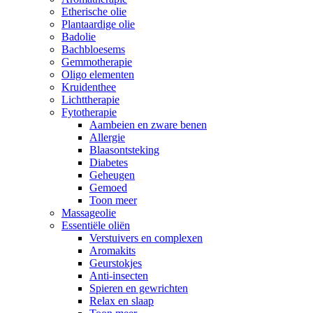
Etherische olie
Plantaardige olie
Badolie
Bachbloesems
Gemmotherapie
Oligo elementen
Kruidenthee
Lichttherapie
Fytotherapie
Aambeien en zware benen
Allergie
Blaasontsteking
Diabetes
Geheugen
Gemoed
Toon meer
Massageolie
Essentiële oliën
Verstuivers en complexen
Aromakits
Geurstokjes
Anti-insecten
Spieren en gewrichten
Relax en slaap