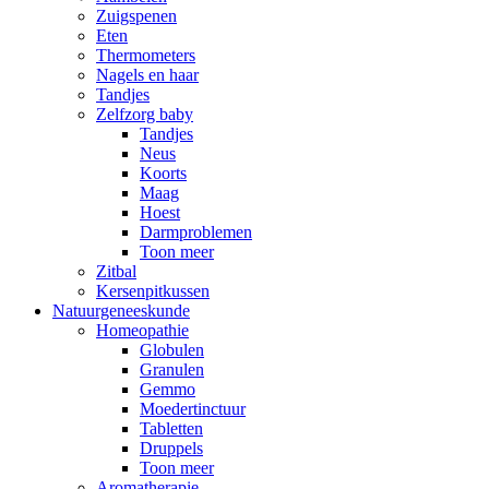
Zuigspenen
Eten
Thermometers
Nagels en haar
Tandjes
Zelfzorg baby
Tandjes
Neus
Koorts
Maag
Hoest
Darmproblemen
Toon meer
Zitbal
Kersenpitkussen
Natuurgeneeskunde
Homeopathie
Globulen
Granulen
Gemmo
Moedertinctuur
Tabletten
Druppels
Toon meer
Aromatherapie