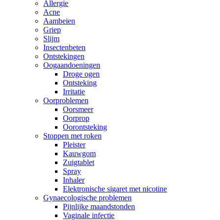
Allergie
Acne
Aambeien
Griep
Slijm
Insectenbeten
Ontstekingen
Oogaandoeningen
Droge ogen
Ontsteking
Irritatie
Oorproblemen
Oorsmeer
Oorprop
Oorontsteking
Stoppen met roken
Pleister
Kauwgom
Zuigtablet
Spray
Inhaler
Elektronische sigaret met nicotine
Gynaecologische problemen
Pijnlijke maandstonden
Vaginale infectie