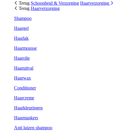
Terug
Schoonheid & Verzorging
Haarverzorging
Terug
Haarverzorging
Shampoo
Haargel
Haarlak
Haarmousse
Haarolie
Haaruitval
Haarwax
Conditioner
Haarcreme
Haarkleuringen
Haarmaskers
Anti luizen shampoo