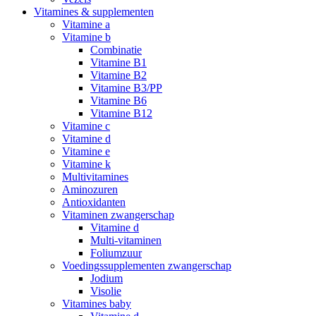
Vitamines & supplementen
Vitamine a
Vitamine b
Combinatie
Vitamine B1
Vitamine B2
Vitamine B3/PP
Vitamine B6
Vitamine B12
Vitamine c
Vitamine d
Vitamine e
Vitamine k
Multivitamines
Aminozuren
Antioxidanten
Vitaminen zwangerschap
Vitamine d
Multi-vitaminen
Foliumzuur
Voedingssupplementen zwangerschap
Jodium
Visolie
Vitamines baby