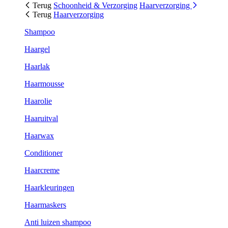
Terug
Schoonheid & Verzorging
Haarverzorging
Terug
Haarverzorging
Shampoo
Haargel
Haarlak
Haarmousse
Haarolie
Haaruitval
Haarwax
Conditioner
Haarcreme
Haarkleuringen
Haarmaskers
Anti luizen shampoo