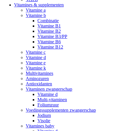
Vitamines & supplementen
Vitamine a
Vitamine b
Combinatie
Vitamine B1
Vitamine B2
Vitamine B3/PP
Vitamine B6
Vitamine B12
Vitamine c
Vitamine d
Vitamine e
Vitamine k
Multivitamines
Aminozuren
Antioxidanten
Vitaminen zwangerschap
Vitamine d
Multi-vitaminen
Foliumzuur
Voedingssupplementen zwangerschap
Jodium
Visolie
Vitamines baby