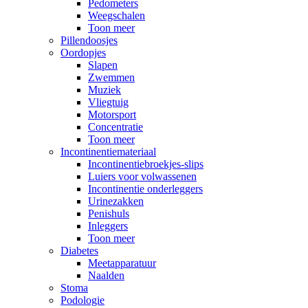
Pedometers
Weegschalen
Toon meer
Pillendoosjes
Oordopjes
Slapen
Zwemmen
Muziek
Vliegtuig
Motorsport
Concentratie
Toon meer
Incontinentiemateriaal
Incontinentiebroekjes-slips
Luiers voor volwassenen
Incontinentie onderleggers
Urinezakken
Penishuls
Inleggers
Toon meer
Diabetes
Meetapparatuur
Naalden
Stoma
Podologie