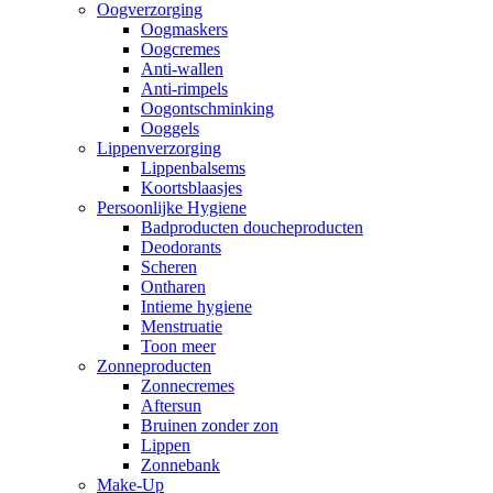
Oogverzorging
Oogmaskers
Oogcremes
Anti-wallen
Anti-rimpels
Oogontschminking
Ooggels
Lippenverzorging
Lippenbalsems
Koortsblaasjes
Persoonlijke Hygiene
Badproducten doucheproducten
Deodorants
Scheren
Ontharen
Intieme hygiene
Menstruatie
Toon meer
Zonneproducten
Zonnecremes
Aftersun
Bruinen zonder zon
Lippen
Zonnebank
Make-Up