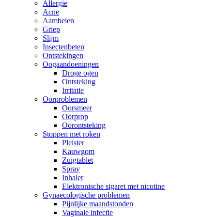
Allergie
Acne
Aambeien
Griep
Slijm
Insectenbeten
Ontstekingen
Oogaandoeningen
Droge ogen
Ontsteking
Irritatie
Oorproblemen
Oorsmeer
Oorprop
Oorontsteking
Stoppen met roken
Pleister
Kauwgom
Zuigtablet
Spray
Inhaler
Elektronische sigaret met nicotine
Gynaecologische problemen
Pijnlijke maandstonden
Vaginale infectie