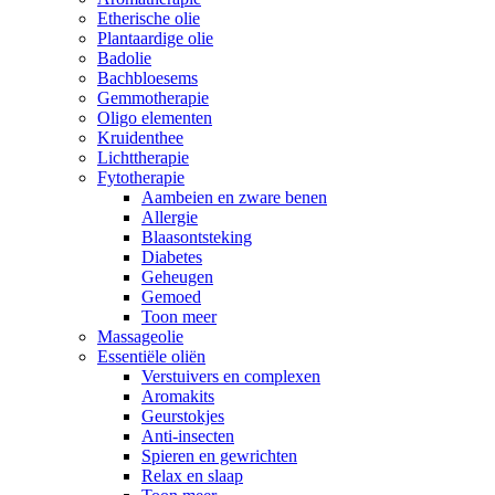
Etherische olie
Plantaardige olie
Badolie
Bachbloesems
Gemmotherapie
Oligo elementen
Kruidenthee
Lichttherapie
Fytotherapie
Aambeien en zware benen
Allergie
Blaasontsteking
Diabetes
Geheugen
Gemoed
Toon meer
Massageolie
Essentiële oliën
Verstuivers en complexen
Aromakits
Geurstokjes
Anti-insecten
Spieren en gewrichten
Relax en slaap