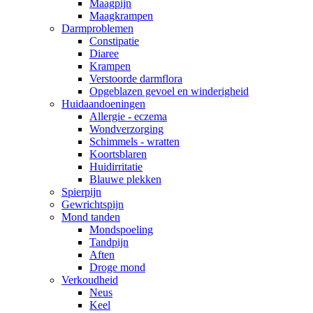
Maagpijn
Maagkrampen
Darmproblemen
Constipatie
Diaree
Krampen
Verstoorde darmflora
Opgeblazen gevoel en winderigheid
Huidaandoeningen
Allergie - eczema
Wondverzorging
Schimmels - wratten
Koortsblaren
Huidirritatie
Blauwe plekken
Spierpijn
Gewrichtspijn
Mond tanden
Mondspoeling
Tandpijn
Aften
Droge mond
Verkoudheid
Neus
Keel