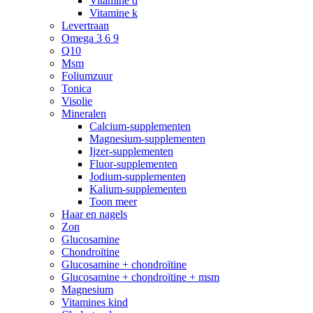
Vitamine d
Vitamine k
Levertraan
Omega 3 6 9
Q10
Msm
Foliumzuur
Tonica
Visolie
Mineralen
Calcium-supplementen
Magnesium-supplementen
Ijzer-supplementen
Fluor-supplementen
Jodium-supplementen
Kalium-supplementen
Toon meer
Haar en nagels
Zon
Glucosamine
Chondroïtine
Glucosamine + chondroïtine
Glucosamine + chondroïtine + msm
Magnesium
Vitamines kind