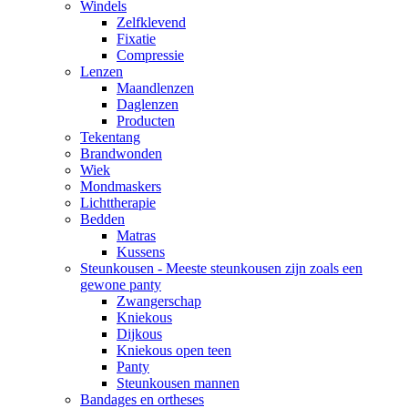
Windels
Zelfklevend
Fixatie
Compressie
Lenzen
Maandlenzen
Daglenzen
Producten
Tekentang
Brandwonden
Wiek
Mondmaskers
Lichttherapie
Bedden
Matras
Kussens
Steunkousen - Meeste steunkousen zijn zoals een
gewone panty
Zwangerschap
Kniekous
Dijkous
Kniekous open teen
Panty
Steunkousen mannen
Bandages en ortheses