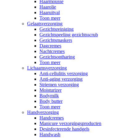
Haarmousse
Haarolie
Haaruitval
Toon meer
Gelaatsverzorging
Gezichtsreiniging
Gezichtspeeling gezichtsscrub
Gezichtsmaskers
Dagcremes
Nachtcremes
Gezichtsontharing
Toon meer
Lichaamsverzorging
Anti-cellulitis verzorging
Anti-aging verzorging
Striemen verzorging
Moisturizer
Bodymilk
Body butter
Toon meer
Handverzorging
Handcremes
Manicure verzorgingsproducten
Desinfecterende handgels
Handwash