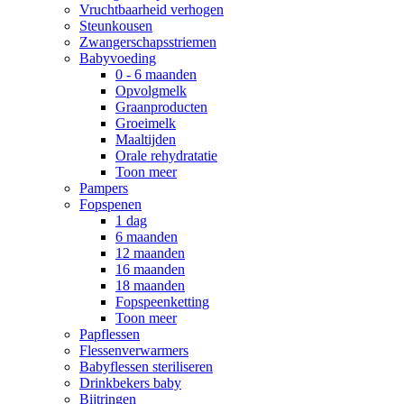
Vruchtbaarheid verhogen
Steunkousen
Zwangerschapsstriemen
Babyvoeding
0 - 6 maanden
Opvolgmelk
Graanproducten
Groeimelk
Maaltijden
Orale rehydratatie
Toon meer
Pampers
Fopspenen
1 dag
6 maanden
12 maanden
16 maanden
18 maanden
Fopspeenketting
Toon meer
Papflessen
Flessenverwarmers
Babyflessen steriliseren
Drinkbekers baby
Bijtringen