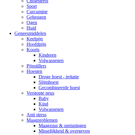
Cholesterol
Sport
Curcumine
Geheugen
Ogen
Huid
Geneesmiddelen
Keelpijn
Hoofdpijn
Koorts
Kinderen
Volwassenen
Pijnstillers
Hoesten
Droge hoest - irritatie
Slijmhoest
Gecombineerde hoest
Verstopte neus
Baby
Kind
Volwassenen
Anti stress
Maagproblemen
Maagzuur & oprispingen
Misselijkheid & overgeven