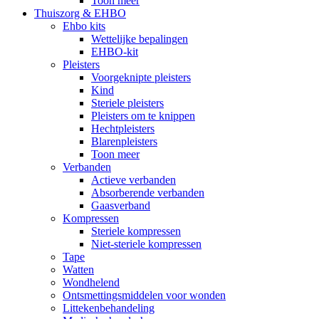
Toon meer
Thuiszorg & EHBO
Ehbo kits
Wettelijke bepalingen
EHBO-kit
Pleisters
Voorgeknipte pleisters
Kind
Steriele pleisters
Pleisters om te knippen
Hechtpleisters
Blarenpleisters
Toon meer
Verbanden
Actieve verbanden
Absorberende verbanden
Gaasverband
Kompressen
Steriele kompressen
Niet-steriele kompressen
Tape
Watten
Wondhelend
Ontsmettingsmiddelen voor wonden
Littekenbehandeling