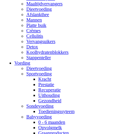
Maaltijdvervangers
Dieetvoeding
Afslankthee
Mannen
Platte buik
Crèmes
Cellulitis
Vervangsuikers
Detox
Koolhydratenblokkers
Stappenteller
Voeding
Dieetvoeding
Sportvoeding
Kracht
Prestatie
Recuperatie
Uithouding
Gezondheid
Sondevoeding
Toedieningssyteem
Babyvoeding
0 - 6 maanden
Opvolgmelk
Graanproducten