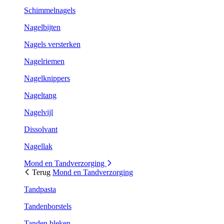
Schimmelnagels
Nagelbijten
Nagels versterken
Nagelriemen
Nagelknippers
Nageltang
Nagelvijl
Dissolvant
Nagellak
Mond en Tandverzorging
Terug
Mond en Tandverzorging
Tandpasta
Tandenborstels
Tanden bleken