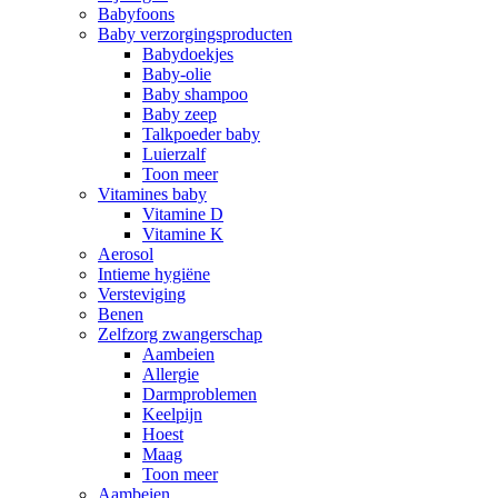
Babyfoons
Baby verzorgingsproducten
Babydoekjes
Baby-olie
Baby shampoo
Baby zeep
Talkpoeder baby
Luierzalf
Toon meer
Vitamines baby
Vitamine D
Vitamine K
Aerosol
Intieme hygiëne
Versteviging
Benen
Zelfzorg zwangerschap
Aambeien
Allergie
Darmproblemen
Keelpijn
Hoest
Maag
Toon meer
Aambeien