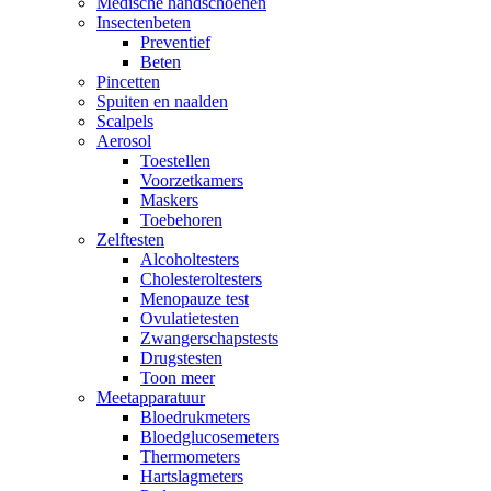
Medische handschoenen
Insectenbeten
Preventief
Beten
Pincetten
Spuiten en naalden
Scalpels
Aerosol
Toestellen
Voorzetkamers
Maskers
Toebehoren
Zelftesten
Alcoholtesters
Cholesteroltesters
Menopauze test
Ovulatietesten
Zwangerschapstests
Drugstesten
Toon meer
Meetapparatuur
Bloedrukmeters
Bloedglucosemeters
Thermometers
Hartslagmeters