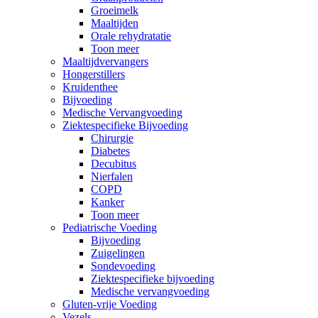
Groeimelk
Maaltijden
Orale rehydratatie
Toon meer
Maaltijdvervangers
Hongerstillers
Kruidenthee
Bijvoeding
Medische Vervangvoeding
Ziektespecifieke Bijvoeding
Chirurgie
Diabetes
Decubitus
Nierfalen
COPD
Kanker
Toon meer
Pediatrische Voeding
Bijvoeding
Zuigelingen
Sondevoeding
Ziektespecifieke bijvoeding
Medische vervangvoeding
Gluten-vrije Voeding
Vezels