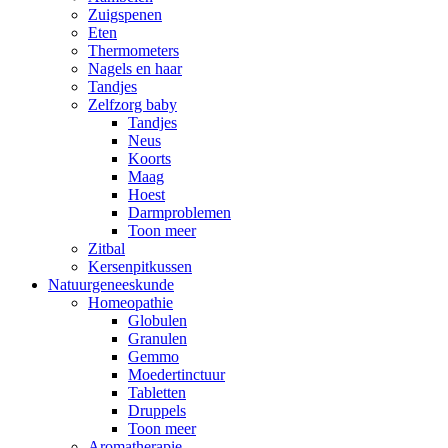
Zuigspenen
Eten
Thermometers
Nagels en haar
Tandjes
Zelfzorg baby
Tandjes
Neus
Koorts
Maag
Hoest
Darmproblemen
Toon meer
Zitbal
Kersenpitkussen
Natuurgeneeskunde
Homeopathie
Globulen
Granulen
Gemmo
Moedertinctuur
Tabletten
Druppels
Toon meer
Aromatherapie