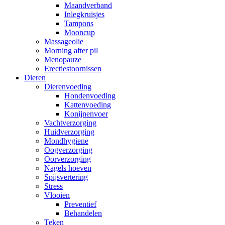
Maandverband
Inlegkruisjes
Tampons
Mooncup
Massageolie
Morning after pil
Menopauze
Erectiestoornissen
Dieren
Dierenvoeding
Hondenvoeding
Kattenvoeding
Konijnenvoer
Vachtverzorging
Huidverzorging
Mondhygiene
Oogverzorging
Oorverzorging
Nagels hoeven
Spijsvertering
Stress
Vlooien
Preventief
Behandelen
Teken