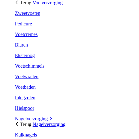
Terug
Voetverzorging
Zweetvoeten
Pedicure
Voetcremes
Blaren
Eksteroog
Voetschimmels
Voetwratten
Voetbaden
Inlegzolen
Hielspoor
Nagelverzorging
Terug
Nagelverzorging
Kalknagels