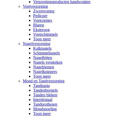
Verzorgingsproducten handwratten
Voetverzorging
Zweetvoeten
Pedicure
Voetcremes
Blaren
Eksteroog
Voetschimmels
Toon meer
Nagelverzorging
Kalknagels
Schimmelnagels
Nagelbijten
Nagels versterken
Nagelriemen
Nagelknippers
Toon meer
Mond en Tandverzorging
Tandpasta
Tandenborstels
Tanden bleken
Interdentaal
Tandprothesen
Mondspoeling
Toon meer