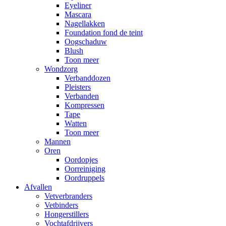
Eyeliner
Mascara
Nagellakken
Foundation fond de teint
Oogschaduw
Blush
Toon meer
Wondzorg
Verbanddozen
Pleisters
Verbanden
Kompressen
Tape
Watten
Toon meer
Mannen
Oren
Oordopjes
Oorreiniging
Oordruppels
Afvallen
Vetverbranders
Vetbinders
Hongerstillers
Vochtafdrijvers