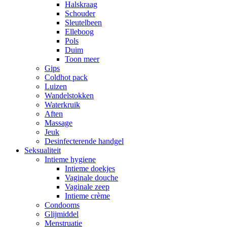
Halskraag
Schouder
Sleutelbeen
Elleboog
Pols
Duim
Toon meer
Gips
Coldhot pack
Luizen
Wandelstokken
Waterkruik
Aften
Massage
Jeuk
Desinfecterende handgel
Seksualiteit
Intieme hygiene
Intieme doekjes
Vaginale douche
Vaginale zeep
Intieme crème
Condooms
Glijmiddel
Menstruatie