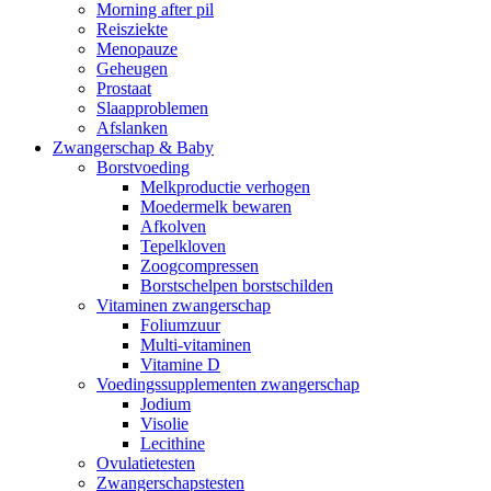
Morning after pil
Reisziekte
Menopauze
Geheugen
Prostaat
Slaapproblemen
Afslanken
Zwangerschap & Baby
Borstvoeding
Melkproductie verhogen
Moedermelk bewaren
Afkolven
Tepelkloven
Zoogcompressen
Borstschelpen borstschilden
Vitaminen zwangerschap
Foliumzuur
Multi-vitaminen
Vitamine D
Voedingssupplementen zwangerschap
Jodium
Visolie
Lecithine
Ovulatietesten
Zwangerschapstesten