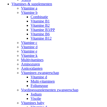
Vitamines & supplementen
Vitamine a
Vitamine b
Combinatie
Vitamine B1
Vitamine B2
Vitamine B3/PP
Vitamine B6
Vitamine B12
Vitamine c
Vitamine d
Vitamine e
Vitamine k
Multivitamines
Aminozuren
Antioxidanten
Vitaminen zwangerschap
Vitamine d
Multi-vitaminen
Foliumzuur
Voedingssupplementen zwangerschap
Jodium
Visolie
Vitamines baby