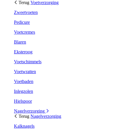
Terug
Voetverzorging
Zweetvoeten
Pedicure
Voetcremes
Blaren
Eksteroog
Voetschimmels
Voetwratten
Voetbaden
Inlegzolen
Hielspoor
Nagelverzorging
Terug
Nagelverzorging
Kalknagels