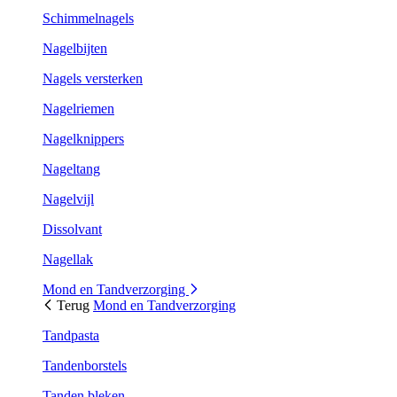
Schimmelnagels
Nagelbijten
Nagels versterken
Nagelriemen
Nagelknippers
Nageltang
Nagelvijl
Dissolvant
Nagellak
Mond en Tandverzorging
Terug
Mond en Tandverzorging
Tandpasta
Tandenborstels
Tanden bleken