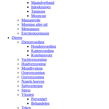
Maandverband
Inlegkruisjes
Tampons
Mooncup
Massageolie
Morning after pil
Menopauze
Erectiestoornissen
Dieren
Dierenvoeding
Hondenvoeding
Kattenvoeding
Konijnenvoer
Vachtverzorging
Huidverzorging
Mondhygiene
Oogverzorging
Oorverzorging
Nagels hoeven
Spijsvertering
Stress
Vlooien
Preventief
Behandelen
Teken