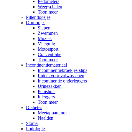
Pedometers
Weegschalen
Toon meer
Pillendoosjes
Oordopjes
Slapen
Zwemmen
Muziek
Vliegtuig
Motorsport
Concentratie
Toon meer
Incontinentiemateriaal
Incontinentiebroekjes-slips
Luiers voor volwassenen
Incontinentie onderleggers
Urinezakken
Penishuls
Inleggers
Toon meer
Diabetes
Meetapparatuur
Naalden
Stoma
Podologie