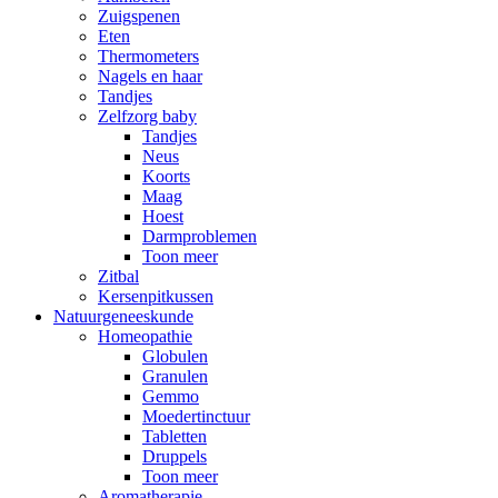
Zuigspenen
Eten
Thermometers
Nagels en haar
Tandjes
Zelfzorg baby
Tandjes
Neus
Koorts
Maag
Hoest
Darmproblemen
Toon meer
Zitbal
Kersenpitkussen
Natuurgeneeskunde
Homeopathie
Globulen
Granulen
Gemmo
Moedertinctuur
Tabletten
Druppels
Toon meer
Aromatherapie