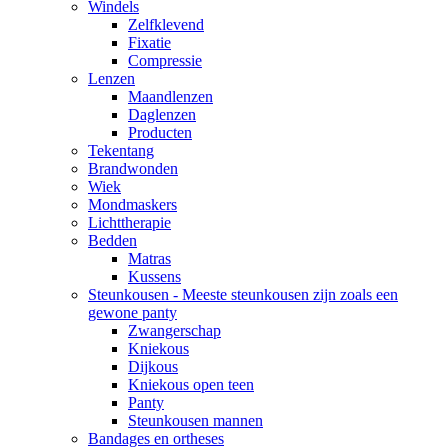
Windels
Zelfklevend
Fixatie
Compressie
Lenzen
Maandlenzen
Daglenzen
Producten
Tekentang
Brandwonden
Wiek
Mondmaskers
Lichttherapie
Bedden
Matras
Kussens
Steunkousen - Meeste steunkousen zijn zoals een
gewone panty
Zwangerschap
Kniekous
Dijkous
Kniekous open teen
Panty
Steunkousen mannen
Bandages en ortheses