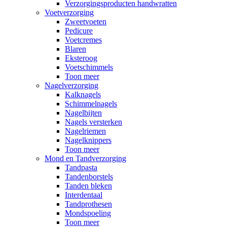
Verzorgingsproducten handwratten
Voetverzorging
Zweetvoeten
Pedicure
Voetcremes
Blaren
Eksteroog
Voetschimmels
Toon meer
Nagelverzorging
Kalknagels
Schimmelnagels
Nagelbijten
Nagels versterken
Nagelriemen
Nagelknippers
Toon meer
Mond en Tandverzorging
Tandpasta
Tandenborstels
Tanden bleken
Interdentaal
Tandprothesen
Mondspoeling
Toon meer