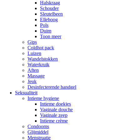
Halskraag
Schouder
Sleutelbeen
Elleboog
Pols
Duim
Toon meer
Gips
Coldhot pack
Luizen
Wandelstokken
Waterkruik
Aften
Massage
Jeuk
Desinfecterende handgel
Seksualiteit
Intieme hygiene
Intieme doekjes
Vaginale douche
Vaginale zeep
Intieme crème
Condooms
Glijmiddel
Menstruatie