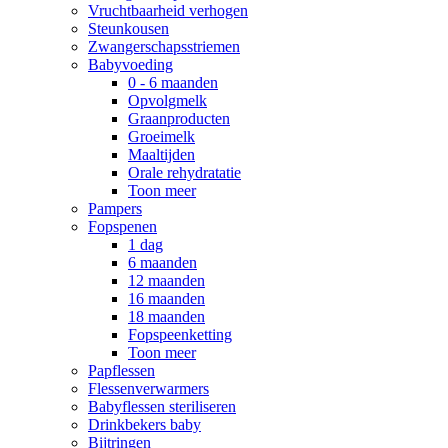
Vruchtbaarheid verhogen
Steunkousen
Zwangerschapsstriemen
Babyvoeding
0 - 6 maanden
Opvolgmelk
Graanproducten
Groeimelk
Maaltijden
Orale rehydratatie
Toon meer
Pampers
Fopspenen
1 dag
6 maanden
12 maanden
16 maanden
18 maanden
Fopspeenketting
Toon meer
Papflessen
Flessenverwarmers
Babyflessen steriliseren
Drinkbekers baby
Bijtringen