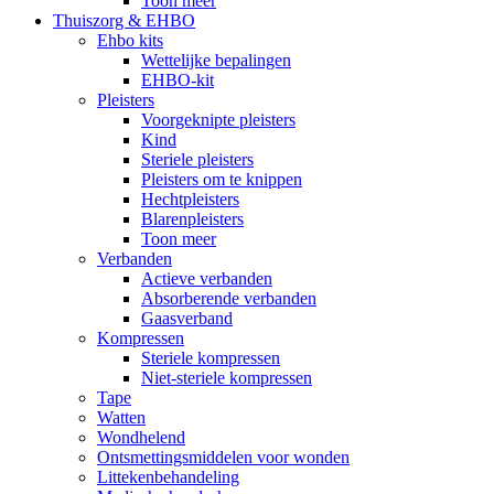
Toon meer
Thuiszorg & EHBO
Ehbo kits
Wettelijke bepalingen
EHBO-kit
Pleisters
Voorgeknipte pleisters
Kind
Steriele pleisters
Pleisters om te knippen
Hechtpleisters
Blarenpleisters
Toon meer
Verbanden
Actieve verbanden
Absorberende verbanden
Gaasverband
Kompressen
Steriele kompressen
Niet-steriele kompressen
Tape
Watten
Wondhelend
Ontsmettingsmiddelen voor wonden
Littekenbehandeling