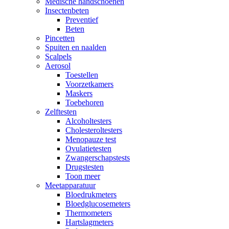
Medische handschoenen
Insectenbeten
Preventief
Beten
Pincetten
Spuiten en naalden
Scalpels
Aerosol
Toestellen
Voorzetkamers
Maskers
Toebehoren
Zelftesten
Alcoholtesters
Cholesteroltesters
Menopauze test
Ovulatietesten
Zwangerschapstests
Drugstesten
Toon meer
Meetapparatuur
Bloedrukmeters
Bloedglucosemeters
Thermometers
Hartslagmeters