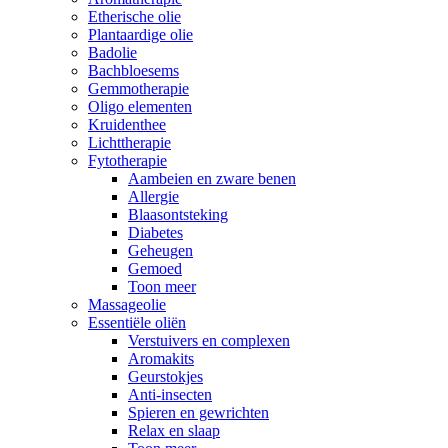
Etherische olie
Plantaardige olie
Badolie
Bachbloesems
Gemmotherapie
Oligo elementen
Kruidenthee
Lichttherapie
Fytotherapie
Aambeien en zware benen
Allergie
Blaasontsteking
Diabetes
Geheugen
Gemoed
Toon meer
Massageolie
Essentiële oliën
Verstuivers en complexen
Aromakits
Geurstokjes
Anti-insecten
Spieren en gewrichten
Relax en slaap