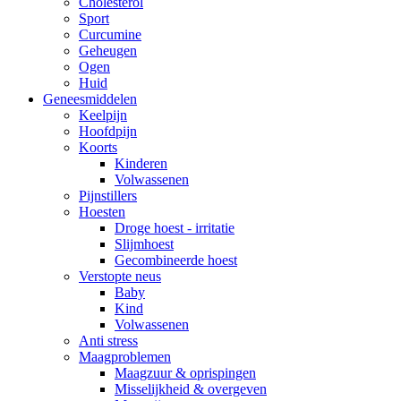
Cholesterol
Sport
Curcumine
Geheugen
Ogen
Huid
Geneesmiddelen
Keelpijn
Hoofdpijn
Koorts
Kinderen
Volwassenen
Pijnstillers
Hoesten
Droge hoest - irritatie
Slijmhoest
Gecombineerde hoest
Verstopte neus
Baby
Kind
Volwassenen
Anti stress
Maagproblemen
Maagzuur & oprispingen
Misselijkheid & overgeven