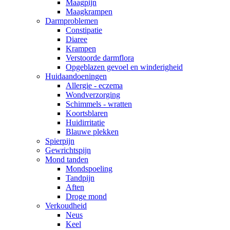
Maagpijn
Maagkrampen
Darmproblemen
Constipatie
Diaree
Krampen
Verstoorde darmflora
Opgeblazen gevoel en winderigheid
Huidaandoeningen
Allergie - eczema
Wondverzorging
Schimmels - wratten
Koortsblaren
Huidirritatie
Blauwe plekken
Spierpijn
Gewrichtspijn
Mond tanden
Mondspoeling
Tandpijn
Aften
Droge mond
Verkoudheid
Neus
Keel