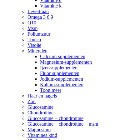
Vitamine d
Vitamine k
Levertraan
Omega 3 6 9
Q10
Msm
Foliumzuur
Tonica
Visolie
Mineralen
Calcium-supplementen
Magnesium-supplementen
Ijzer-supplementen
Fluor-supplementen
Jodium-supplementen
Kalium-supplementen
Toon meer
Haar en nagels
Zon
Glucosamine
Chondroïtine
Glucosamine + chondroïtine
Glucosamine + chondroïtine + msm
Magnesium
Vitamines kind