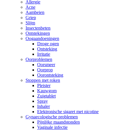
Allergie
Acne
Aambeien
Griep
Slijm
Insectenbeten
Ontstekingen
Oogaandoeningen
Droge ogen
Ontsteking
Irritatie
Oorproblemen
Oorsmeer
Oorprop
Oorontsteking
Stoppen met roken
Pleister
Kauwgom
Zuigtablet
Spray
Inhaler
Elektronische sigaret met nicotine
Gynaecologische problemen
Pijnlijke maandstonden
Vaginale infectie