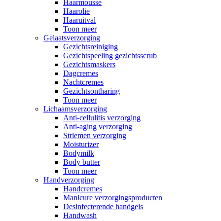
Haarmousse
Haarolie
Haaruitval
Toon meer
Gelaatsverzorging
Gezichtsreiniging
Gezichtspeeling gezichtsscrub
Gezichtsmaskers
Dagcremes
Nachtcremes
Gezichtsontharing
Toon meer
Lichaamsverzorging
Anti-cellulitis verzorging
Anti-aging verzorging
Striemen verzorging
Moisturizer
Bodymilk
Body butter
Toon meer
Handverzorging
Handcremes
Manicure verzorgingsproducten
Desinfecterende handgels
Handwash