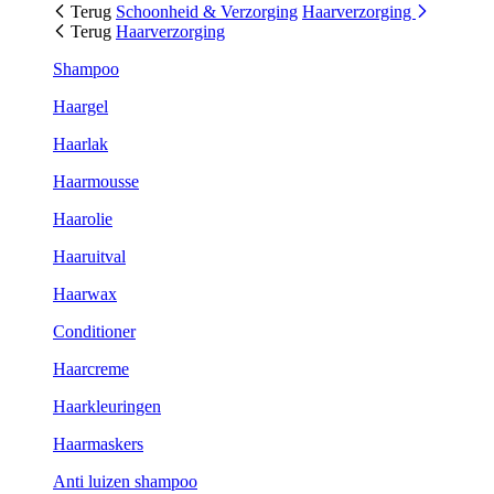
Terug
Schoonheid & Verzorging
Haarverzorging
Terug
Haarverzorging
Shampoo
Haargel
Haarlak
Haarmousse
Haarolie
Haaruitval
Haarwax
Conditioner
Haarcreme
Haarkleuringen
Haarmaskers
Anti luizen shampoo