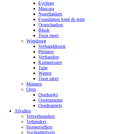
Eyeliner
Mascara
Nagellakken
Foundation fond de teint
Oogschaduw
Blush
Toon meer
Wondzorg
Verbanddozen
Pleisters
Verbanden
Kompressen
Tape
Watten
Toon meer
Mannen
Oren
Oordopjes
Oorreiniging
Oordruppels
Afvallen
Vetverbranders
Vetbinders
Hongerstillers
Vochtafdrijvers