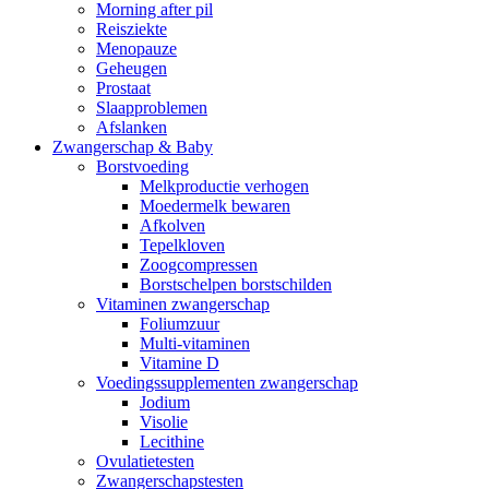
Morning after pil
Reisziekte
Menopauze
Geheugen
Prostaat
Slaapproblemen
Afslanken
Zwangerschap & Baby
Borstvoeding
Melkproductie verhogen
Moedermelk bewaren
Afkolven
Tepelkloven
Zoogcompressen
Borstschelpen borstschilden
Vitaminen zwangerschap
Foliumzuur
Multi-vitaminen
Vitamine D
Voedingssupplementen zwangerschap
Jodium
Visolie
Lecithine
Ovulatietesten
Zwangerschapstesten