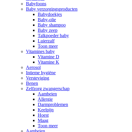
Babyfoons
Baby verzorgingsproducten
Babydoekjes
Baby-olie
Baby shampoo
Baby zeep
Talkpoeder baby
Luierzalf
Toon meer
Vitamines baby
Vitamine D
Vitamine K
Aerosol
Intieme hygiëne
Versteviging
Benen
Zelfzorg zwangerschap
Aambeien
Allergie
Darmproblemen
Keelpijn
Hoest
Maag
Toon meer
Aambeien