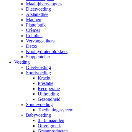
Maaltijdvervangers
Dieetvoeding
Afslankthee
Mannen
Platte buik
Crèmes
Cellulitis
Vervangsuikers
Detox
Koolhydratenblokkers
Stappenteller
Voeding
Dieetvoeding
Sportvoeding
Kracht
Prestatie
Recuperatie
Uithouding
Gezondheid
Sondevoeding
Toedieningssyteem
Babyvoeding
0 - 6 maanden
Opvolgmelk
Graanproducten