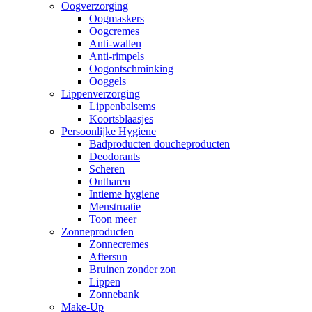
Oogverzorging
Oogmaskers
Oogcremes
Anti-wallen
Anti-rimpels
Oogontschminking
Ooggels
Lippenverzorging
Lippenbalsems
Koortsblaasjes
Persoonlijke Hygiene
Badproducten doucheproducten
Deodorants
Scheren
Ontharen
Intieme hygiene
Menstruatie
Toon meer
Zonneproducten
Zonnecremes
Aftersun
Bruinen zonder zon
Lippen
Zonnebank
Make-Up