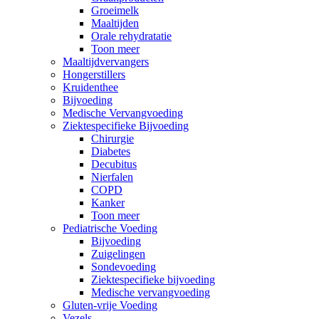
Groeimelk
Maaltijden
Orale rehydratatie
Toon meer
Maaltijdvervangers
Hongerstillers
Kruidenthee
Bijvoeding
Medische Vervangvoeding
Ziektespecifieke Bijvoeding
Chirurgie
Diabetes
Decubitus
Nierfalen
COPD
Kanker
Toon meer
Pediatrische Voeding
Bijvoeding
Zuigelingen
Sondevoeding
Ziektespecifieke bijvoeding
Medische vervangvoeding
Gluten-vrije Voeding
Vezels