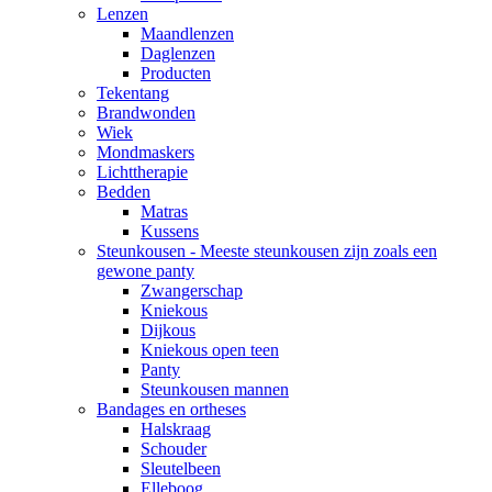
Lenzen
Maandlenzen
Daglenzen
Producten
Tekentang
Brandwonden
Wiek
Mondmaskers
Lichttherapie
Bedden
Matras
Kussens
Steunkousen - Meeste steunkousen zijn zoals een
gewone panty
Zwangerschap
Kniekous
Dijkous
Kniekous open teen
Panty
Steunkousen mannen
Bandages en ortheses
Halskraag
Schouder
Sleutelbeen
Elleboog