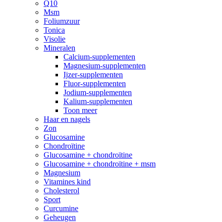
Q10
Msm
Foliumzuur
Tonica
Visolie
Mineralen
Calcium-supplementen
Magnesium-supplementen
Ijzer-supplementen
Fluor-supplementen
Jodium-supplementen
Kalium-supplementen
Toon meer
Haar en nagels
Zon
Glucosamine
Chondroïtine
Glucosamine + chondroïtine
Glucosamine + chondroïtine + msm
Magnesium
Vitamines kind
Cholesterol
Sport
Curcumine
Geheugen