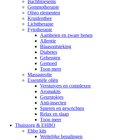
Bachbloesems
Gemmotherapie
Oligo elementen
Kruidenthee
Lichttherapie
Fytotherapie
Aambeien en zware benen
Allergie
Blaasontsteking
Diabetes
Geheugen
Gemoed
Toon meer
Massageolie
Essentiële oliën
Verstuivers en complexen
Aromakits
Geurstokjes
Anti-insecten
Spieren en gewrichten
Relax en slaap
Toon meer
Thuiszorg & EHBO
Ehbo kits
Wettelijke bepalingen