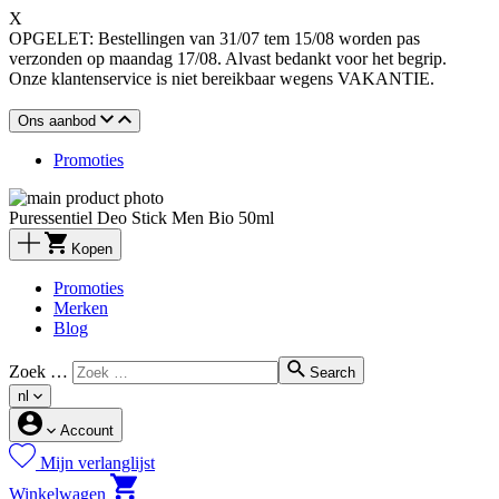
X
OPGELET: Bestellingen van 31/07 tem 15/08 worden pas
verzonden op maandag 17/08. Alvast bedankt voor het begrip.
Onze klantenservice is niet bereikbaar wegens VAKANTIE.
Ons aanbod
Promoties
Puressentiel Deo Stick Men Bio 50ml
Kopen
Promoties
Merken
Blog
Zoek …
Search
nl
Account
Mijn verlanglijst
Winkelwagen