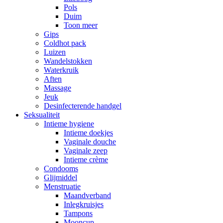
Pols
Duim
Toon meer
Gips
Coldhot pack
Luizen
Wandelstokken
Waterkruik
Aften
Massage
Jeuk
Desinfecterende handgel
Seksualiteit
Intieme hygiene
Intieme doekjes
Vaginale douche
Vaginale zeep
Intieme crème
Condooms
Glijmiddel
Menstruatie
Maandverband
Inlegkruisjes
Tampons
Mooncup