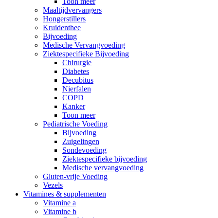
Toon meer
Maaltijdvervangers
Hongerstillers
Kruidenthee
Bijvoeding
Medische Vervangvoeding
Ziektespecifieke Bijvoeding
Chirurgie
Diabetes
Decubitus
Nierfalen
COPD
Kanker
Toon meer
Pediatrische Voeding
Bijvoeding
Zuigelingen
Sondevoeding
Ziektespecifieke bijvoeding
Medische vervangvoeding
Gluten-vrije Voeding
Vezels
Vitamines & supplementen
Vitamine a
Vitamine b