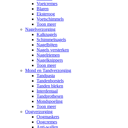
Voetcremes
Blaren
Eksteroog
Voetschimmels
Toon meer
Nagelverzorging
Kalknagels
Schimmelnagels
Nagelbijten
Nagels versterken
Nagelriemen
Nagelknippers
Toon meer
Mond en Tandverzorging
Tandpasta
Tandenborstels
Tanden bleken
Interdentaal
Tandprothesen
Mondspoeling
Toon meer
Oogverzorging
Oogmaskers
Oogcremes
Anti-wallen