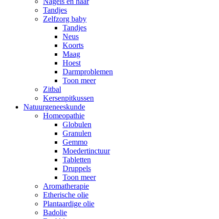
Nagels en haar
Tandjes
Zelfzorg baby
Tandjes
Neus
Koorts
Maag
Hoest
Darmproblemen
Toon meer
Zitbal
Kersenpitkussen
Natuurgeneeskunde
Homeopathie
Globulen
Granulen
Gemmo
Moedertinctuur
Tabletten
Druppels
Toon meer
Aromatherapie
Etherische olie
Plantaardige olie
Badolie