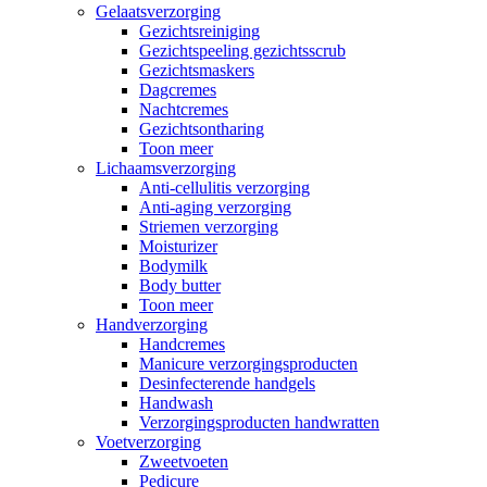
Gelaatsverzorging
Gezichtsreiniging
Gezichtspeeling gezichtsscrub
Gezichtsmaskers
Dagcremes
Nachtcremes
Gezichtsontharing
Toon meer
Lichaamsverzorging
Anti-cellulitis verzorging
Anti-aging verzorging
Striemen verzorging
Moisturizer
Bodymilk
Body butter
Toon meer
Handverzorging
Handcremes
Manicure verzorgingsproducten
Desinfecterende handgels
Handwash
Verzorgingsproducten handwratten
Voetverzorging
Zweetvoeten
Pedicure