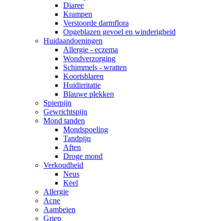
Diaree
Krampen
Verstoorde darmflora
Opgeblazen gevoel en winderigheid
Huidaandoeningen
Allergie - eczema
Wondverzorging
Schimmels - wratten
Koortsblaren
Huidirritatie
Blauwe plekken
Spierpijn
Gewrichtspijn
Mond tanden
Mondspoeling
Tandpijn
Aften
Droge mond
Verkoudheid
Neus
Keel
Allergie
Acne
Aambeien
Griep