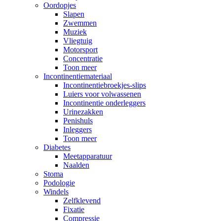
Oordopjes
Slapen
Zwemmen
Muziek
Vliegtuig
Motorsport
Concentratie
Toon meer
Incontinentiemateriaal
Incontinentiebroekjes-slips
Luiers voor volwassenen
Incontinentie onderleggers
Urinezakken
Penishuls
Inleggers
Toon meer
Diabetes
Meetapparatuur
Naalden
Stoma
Podologie
Windels
Zelfklevend
Fixatie
Compressie