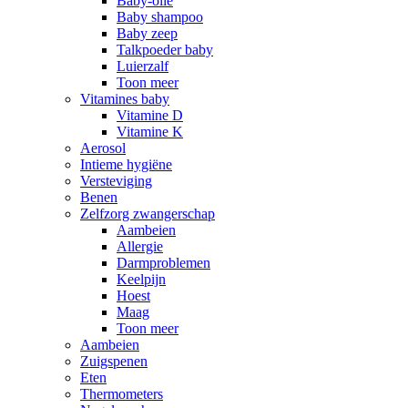
Baby-olie
Baby shampoo
Baby zeep
Talkpoeder baby
Luierzalf
Toon meer
Vitamines baby
Vitamine D
Vitamine K
Aerosol
Intieme hygiëne
Versteviging
Benen
Zelfzorg zwangerschap
Aambeien
Allergie
Darmproblemen
Keelpijn
Hoest
Maag
Toon meer
Aambeien
Zuigspenen
Eten
Thermometers