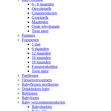
0 - 6 maanden
Opvolgmelk
Graanproducten
Groeimelk
Maaltijden
Orale rehydratatie
Toon meer
Pampers
Fopspenen
1 dag
6 maanden
12 maanden
16 maanden
18 maanden
Fopspeenketting
Toon meer
Papflessen
Flessenverwarmers
Babyflessen steriliseren
Drinkbekers baby
Bijtringen
Babyfoons
Baby verzorgingsproducten
Babydoekjes