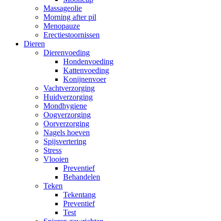
Massageolie
Morning after pil
Menopauze
Erectiestoornissen
Dieren
Dierenvoeding
Hondenvoeding
Kattenvoeding
Konijnenvoer
Vachtverzorging
Huidverzorging
Mondhygiene
Oogverzorging
Oorverzorging
Nagels hoeven
Spijsvertering
Stress
Vlooien
Preventief
Behandelen
Teken
Tekentang
Preventief
Test