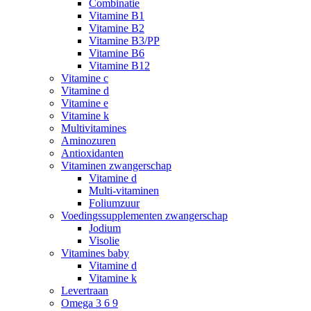
Combinatie
Vitamine B1
Vitamine B2
Vitamine B3/PP
Vitamine B6
Vitamine B12
Vitamine c
Vitamine d
Vitamine e
Vitamine k
Multivitamines
Aminozuren
Antioxidanten
Vitaminen zwangerschap
Vitamine d
Multi-vitaminen
Foliumzuur
Voedingssupplementen zwangerschap
Jodium
Visolie
Vitamines baby
Vitamine d
Vitamine k
Levertraan
Omega 3 6 9