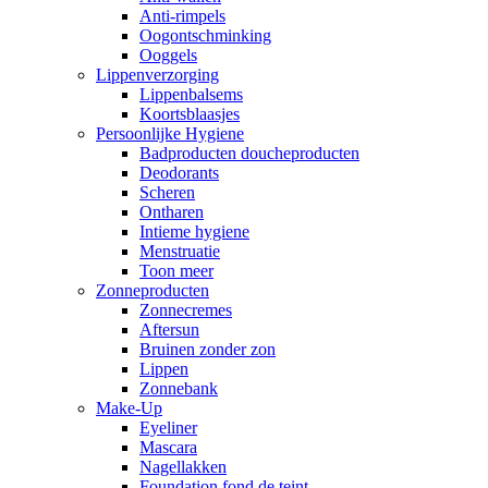
Anti-rimpels
Oogontschminking
Ooggels
Lippenverzorging
Lippenbalsems
Koortsblaasjes
Persoonlijke Hygiene
Badproducten doucheproducten
Deodorants
Scheren
Ontharen
Intieme hygiene
Menstruatie
Toon meer
Zonneproducten
Zonnecremes
Aftersun
Bruinen zonder zon
Lippen
Zonnebank
Make-Up
Eyeliner
Mascara
Nagellakken
Foundation fond de teint