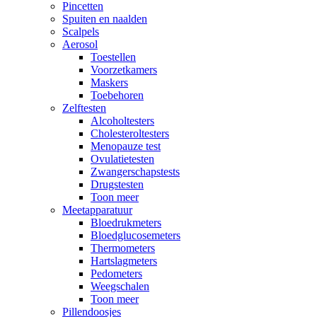
Pincetten
Spuiten en naalden
Scalpels
Aerosol
Toestellen
Voorzetkamers
Maskers
Toebehoren
Zelftesten
Alcoholtesters
Cholesteroltesters
Menopauze test
Ovulatietesten
Zwangerschapstests
Drugstesten
Toon meer
Meetapparatuur
Bloedrukmeters
Bloedglucosemeters
Thermometers
Hartslagmeters
Pedometers
Weegschalen
Toon meer
Pillendoosjes