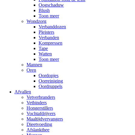
Oogschaduw
Blush
Toon meer
Wondzorg
Verbanddozen
Pleisters
Verbanden
Kompressen
Tape
Watten
Toon meer
Mannen
Oren
Oordopjes
Oorreiniging
Oordruppels
Afvallen
Vetverbranders
Vetbinders
Hongerstillers
Vochtafdrijvers
Maaltijdvervangers
Dieetvoeding
Afslankthee