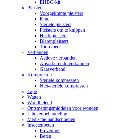
EHBO-kit
Pleisters
Voorgeknipte pleisters
Kind
Steriele pleisters
Pleisters om te knippen
Hechtpleisters
Blarenpleisters
Toon meer
Verbanden
Actieve verbanden
Absorberende verbanden
Gaasverband
Kompressen
Steriele kompressen
Niet-steriele kompressen
Tape
Watten
Wondhelend
Ontsmettingsmiddelen voor wonden
Littekenbehandeling
Medische handschoenen
Insectenbeten
Preventief
Beten