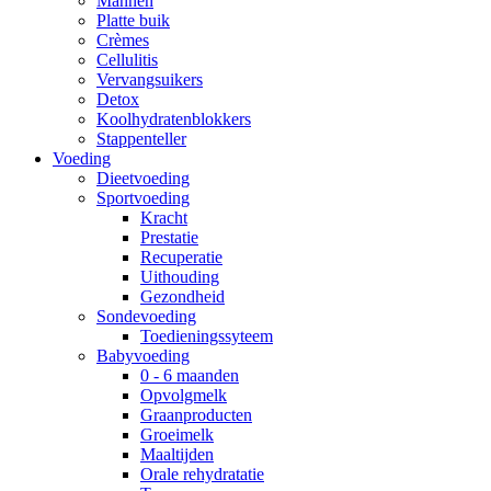
Mannen
Platte buik
Crèmes
Cellulitis
Vervangsuikers
Detox
Koolhydratenblokkers
Stappenteller
Voeding
Dieetvoeding
Sportvoeding
Kracht
Prestatie
Recuperatie
Uithouding
Gezondheid
Sondevoeding
Toedieningssyteem
Babyvoeding
0 - 6 maanden
Opvolgmelk
Graanproducten
Groeimelk
Maaltijden
Orale rehydratatie