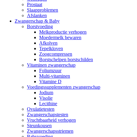
Prostaat
Slaapproblemen
Afslanken
Zwangerschap & Baby
Borstvoeding
Melkproductie verhogen
Moedermelk bewaren
Afkolven
Tepelkloven
Zoogcompressen
Borstschelpen borstschilden
Vitaminen zwangerschap
Foliumzuur
Multi-vitaminen
Vitamine D
Voedingssupplementen zwangerschap
Jodium
Visolie
Lecithine
Ovulatietesten
Zwangerschapstesten
Vruchtbaarheid verhogen
Steunkousen
Zwangerschapsstriemen
Babyvoeding