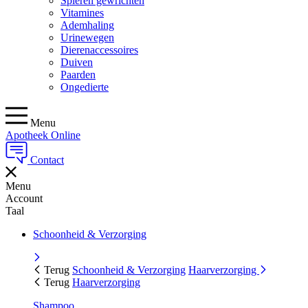
Spieren gewrichten
Vitamines
Ademhaling
Urinewegen
Dierenaccessoires
Duiven
Paarden
Ongedierte
Menu
Apotheek Online
Contact
Menu
Account
Taal
Schoonheid & Verzorging
Terug
Schoonheid & Verzorging
Haarverzorging
Terug
Haarverzorging
Shampoo