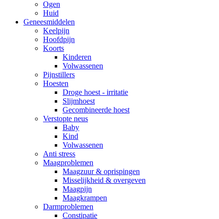
Ogen
Huid
Geneesmiddelen
Keelpijn
Hoofdpijn
Koorts
Kinderen
Volwassenen
Pijnstillers
Hoesten
Droge hoest - irritatie
Slijmhoest
Gecombineerde hoest
Verstopte neus
Baby
Kind
Volwassenen
Anti stress
Maagproblemen
Maagzuur & oprispingen
Misselijkheid & overgeven
Maagpijn
Maagkrampen
Darmproblemen
Constipatie