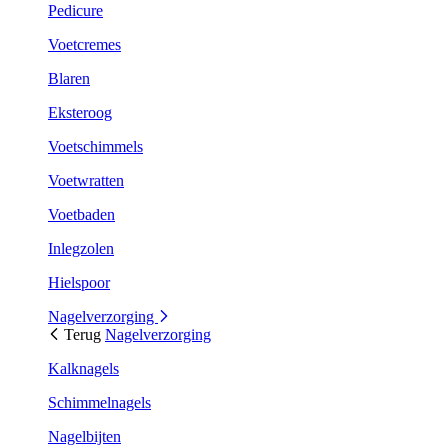
Pedicure
Voetcremes
Blaren
Eksteroog
Voetschimmels
Voetwratten
Voetbaden
Inlegzolen
Hielspoor
Nagelverzorging
Terug
Nagelverzorging
Kalknagels
Schimmelnagels
Nagelbijten