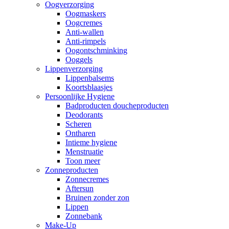
Oogverzorging
Oogmaskers
Oogcremes
Anti-wallen
Anti-rimpels
Oogontschminking
Ooggels
Lippenverzorging
Lippenbalsems
Koortsblaasjes
Persoonlijke Hygiene
Badproducten doucheproducten
Deodorants
Scheren
Ontharen
Intieme hygiene
Menstruatie
Toon meer
Zonneproducten
Zonnecremes
Aftersun
Bruinen zonder zon
Lippen
Zonnebank
Make-Up