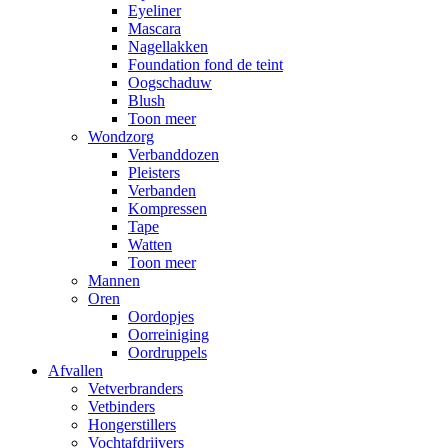
Eyeliner
Mascara
Nagellakken
Foundation fond de teint
Oogschaduw
Blush
Toon meer
Wondzorg
Verbanddozen
Pleisters
Verbanden
Kompressen
Tape
Watten
Toon meer
Mannen
Oren
Oordopjes
Oorreiniging
Oordruppels
Afvallen
Vetverbranders
Vetbinders
Hongerstillers
Vochtafdrijvers