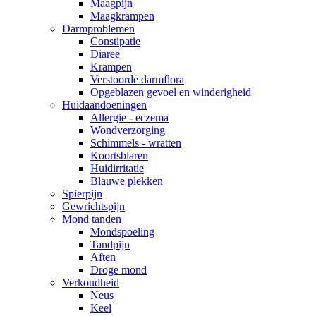
Maagpijn
Maagkrampen
Darmproblemen
Constipatie
Diaree
Krampen
Verstoorde darmflora
Opgeblazen gevoel en winderigheid
Huidaandoeningen
Allergie - eczema
Wondverzorging
Schimmels - wratten
Koortsblaren
Huidirritatie
Blauwe plekken
Spierpijn
Gewrichtspijn
Mond tanden
Mondspoeling
Tandpijn
Aften
Droge mond
Verkoudheid
Neus
Keel