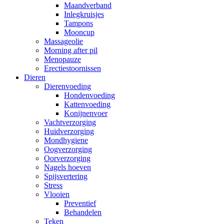
Maandverband
Inlegkruisjes
Tampons
Mooncup
Massageolie
Morning after pil
Menopauze
Erectiestoornissen
Dieren
Dierenvoeding
Hondenvoeding
Kattenvoeding
Konijnenvoer
Vachtverzorging
Huidverzorging
Mondhygiene
Oogverzorging
Oorverzorging
Nagels hoeven
Spijsvertering
Stress
Vlooien
Preventief
Behandelen
Teken