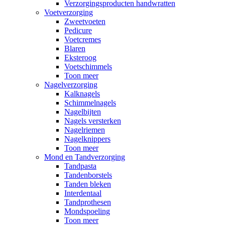
Verzorgingsproducten handwratten
Voetverzorging
Zweetvoeten
Pedicure
Voetcremes
Blaren
Eksteroog
Voetschimmels
Toon meer
Nagelverzorging
Kalknagels
Schimmelnagels
Nagelbijten
Nagels versterken
Nagelriemen
Nagelknippers
Toon meer
Mond en Tandverzorging
Tandpasta
Tandenborstels
Tanden bleken
Interdentaal
Tandprothesen
Mondspoeling
Toon meer