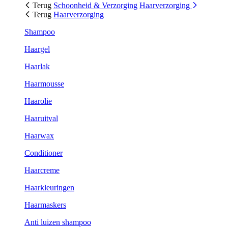
Terug
Schoonheid & Verzorging
Haarverzorging
Terug
Haarverzorging
Shampoo
Haargel
Haarlak
Haarmousse
Haarolie
Haaruitval
Haarwax
Conditioner
Haarcreme
Haarkleuringen
Haarmaskers
Anti luizen shampoo