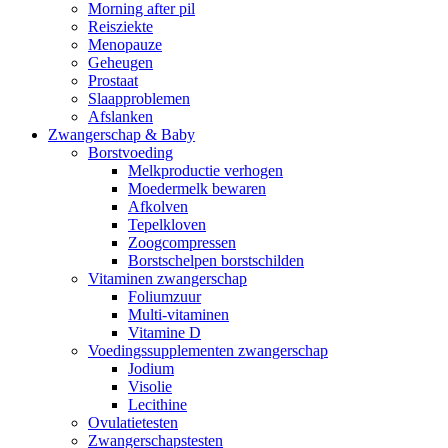
Morning after pil
Reisziekte
Menopauze
Geheugen
Prostaat
Slaapproblemen
Afslanken
Zwangerschap & Baby
Borstvoeding
Melkproductie verhogen
Moedermelk bewaren
Afkolven
Tepelkloven
Zoogcompressen
Borstschelpen borstschilden
Vitaminen zwangerschap
Foliumzuur
Multi-vitaminen
Vitamine D
Voedingssupplementen zwangerschap
Jodium
Visolie
Lecithine
Ovulatietesten
Zwangerschapstesten