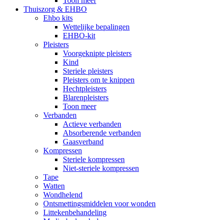
Toon meer
Thuiszorg & EHBO
Ehbo kits
Wettelijke bepalingen
EHBO-kit
Pleisters
Voorgeknipte pleisters
Kind
Steriele pleisters
Pleisters om te knippen
Hechtpleisters
Blarenpleisters
Toon meer
Verbanden
Actieve verbanden
Absorberende verbanden
Gaasverband
Kompressen
Steriele kompressen
Niet-steriele kompressen
Tape
Watten
Wondhelend
Ontsmettingsmiddelen voor wonden
Littekenbehandeling