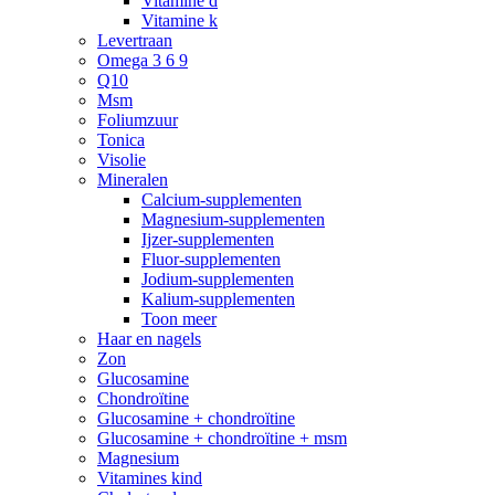
Vitamine d
Vitamine k
Levertraan
Omega 3 6 9
Q10
Msm
Foliumzuur
Tonica
Visolie
Mineralen
Calcium-supplementen
Magnesium-supplementen
Ijzer-supplementen
Fluor-supplementen
Jodium-supplementen
Kalium-supplementen
Toon meer
Haar en nagels
Zon
Glucosamine
Chondroïtine
Glucosamine + chondroïtine
Glucosamine + chondroïtine + msm
Magnesium
Vitamines kind