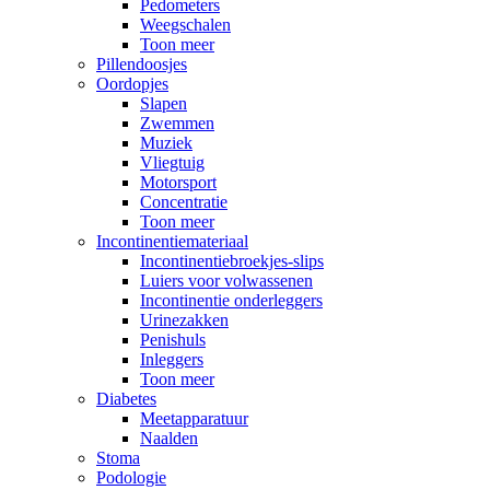
Pedometers
Weegschalen
Toon meer
Pillendoosjes
Oordopjes
Slapen
Zwemmen
Muziek
Vliegtuig
Motorsport
Concentratie
Toon meer
Incontinentiemateriaal
Incontinentiebroekjes-slips
Luiers voor volwassenen
Incontinentie onderleggers
Urinezakken
Penishuls
Inleggers
Toon meer
Diabetes
Meetapparatuur
Naalden
Stoma
Podologie