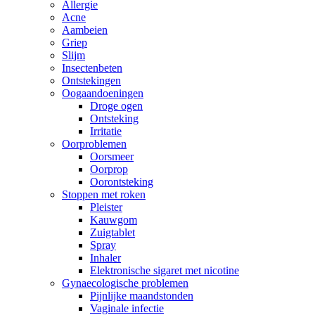
Allergie
Acne
Aambeien
Griep
Slijm
Insectenbeten
Ontstekingen
Oogaandoeningen
Droge ogen
Ontsteking
Irritatie
Oorproblemen
Oorsmeer
Oorprop
Oorontsteking
Stoppen met roken
Pleister
Kauwgom
Zuigtablet
Spray
Inhaler
Elektronische sigaret met nicotine
Gynaecologische problemen
Pijnlijke maandstonden
Vaginale infectie