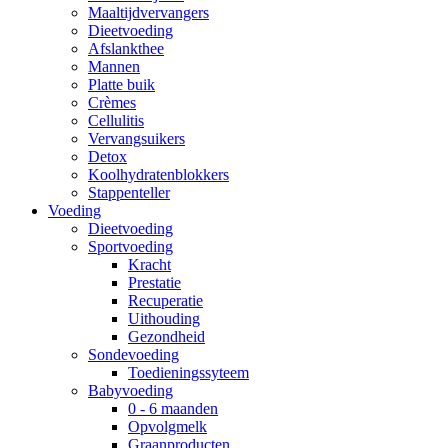
Maaltijdvervangers
Dieetvoeding
Afslankthee
Mannen
Platte buik
Crèmes
Cellulitis
Vervangsuikers
Detox
Koolhydratenblokkers
Stappenteller
Voeding
Dieetvoeding
Sportvoeding
Kracht
Prestatie
Recuperatie
Uithouding
Gezondheid
Sondevoeding
Toedieningssyteem
Babyvoeding
0 - 6 maanden
Opvolgmelk
Graanproducten