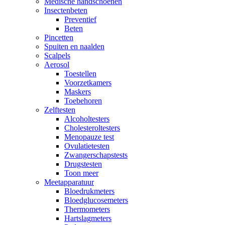
Medische handschoenen
Insectenbeten
Preventief
Beten
Pincetten
Spuiten en naalden
Scalpels
Aerosol
Toestellen
Voorzetkamers
Maskers
Toebehoren
Zelftesten
Alcoholtesters
Cholesteroltesters
Menopauze test
Ovulatietesten
Zwangerschapstests
Drugstesten
Toon meer
Meetapparatuur
Bloedrukmeters
Bloedglucosemeters
Thermometers
Hartslagmeters