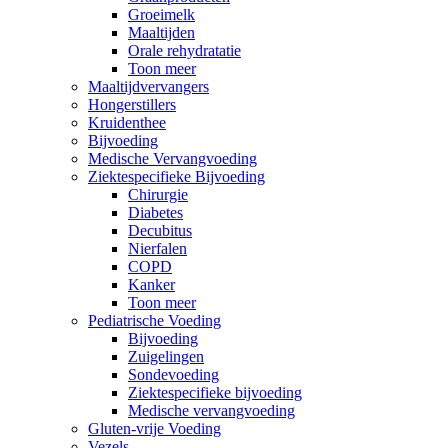
Groeimelk
Maaltijden
Orale rehydratatie
Toon meer
Maaltijdvervangers
Hongerstillers
Kruidenthee
Bijvoeding
Medische Vervangvoeding
Ziektespecifieke Bijvoeding
Chirurgie
Diabetes
Decubitus
Nierfalen
COPD
Kanker
Toon meer
Pediatrische Voeding
Bijvoeding
Zuigelingen
Sondevoeding
Ziektespecifieke bijvoeding
Medische vervangvoeding
Gluten-vrije Voeding
Vezels