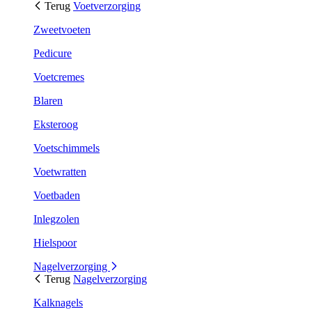
Terug
Voetverzorging
Zweetvoeten
Pedicure
Voetcremes
Blaren
Eksteroog
Voetschimmels
Voetwratten
Voetbaden
Inlegzolen
Hielspoor
Nagelverzorging
Terug
Nagelverzorging
Kalknagels