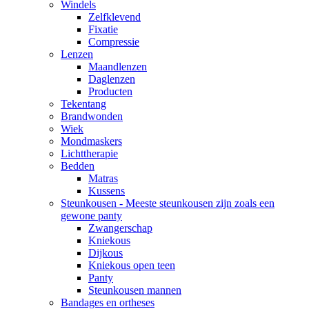
Windels
Zelfklevend
Fixatie
Compressie
Lenzen
Maandlenzen
Daglenzen
Producten
Tekentang
Brandwonden
Wiek
Mondmaskers
Lichttherapie
Bedden
Matras
Kussens
Steunkousen - Meeste steunkousen zijn zoals een
gewone panty
Zwangerschap
Kniekous
Dijkous
Kniekous open teen
Panty
Steunkousen mannen
Bandages en ortheses