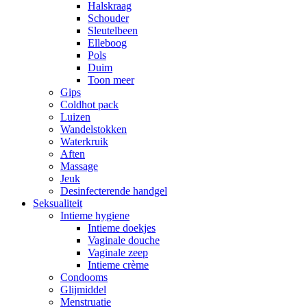
Halskraag
Schouder
Sleutelbeen
Elleboog
Pols
Duim
Toon meer
Gips
Coldhot pack
Luizen
Wandelstokken
Waterkruik
Aften
Massage
Jeuk
Desinfecterende handgel
Seksualiteit
Intieme hygiene
Intieme doekjes
Vaginale douche
Vaginale zeep
Intieme crème
Condooms
Glijmiddel
Menstruatie