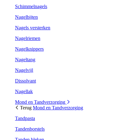
Schimmelnagels
Nagelbijten
Nagels versterken
Nagelriemen
Nagelknippers
Nageltang
Nagelvijl
Dissolvant
Nagellak
Mond en Tandverzorging
Terug
Mond en Tandverzorging
Tandpasta
Tandenborstels
Tanden bleken