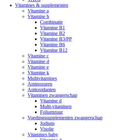
Vitamines & supplementen
Vitamine a
Vitamine b
Combinatie
Vitamine B1
Vitamine B2
Vitamine B3/PP
Vitamine B6
Vitamine B12
Vitamine c
Vitamine d
Vitamine e
Vitamine k
Multivitamines
Aminozuren
Antioxidanten
Vitaminen zwangerschap
Vitamine d
Multi-vitaminen
Foliumzuur
Voedingssupplementen zwangerschap
Jodium
Visolie
Vitamines baby