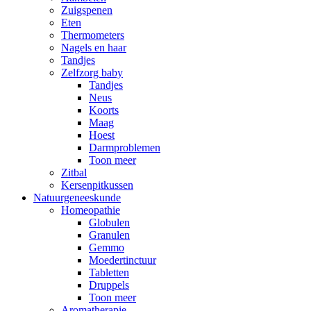
Zuigspenen
Eten
Thermometers
Nagels en haar
Tandjes
Zelfzorg baby
Tandjes
Neus
Koorts
Maag
Hoest
Darmproblemen
Toon meer
Zitbal
Kersenpitkussen
Natuurgeneeskunde
Homeopathie
Globulen
Granulen
Gemmo
Moedertinctuur
Tabletten
Druppels
Toon meer
Aromatherapie