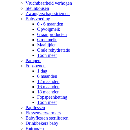
Vruchtbaarheid verhogen
Steunkousen
Zwangerschapsstriemen
Babyvoeding
0 - 6 maanden
Opvolgmelk
Graanproducten
Groeimelk
Maaltijden
Orale rehydratatie
Toon meer
Pampers
Fopspenen
1 dag
6 maanden
12 maanden
16 maanden
18 maanden
Fopspeenketting
Toon meer
Papflessen
Flessenverwarmers
Babyflessen steriliseren
Drinkbekers baby
Bijtringen