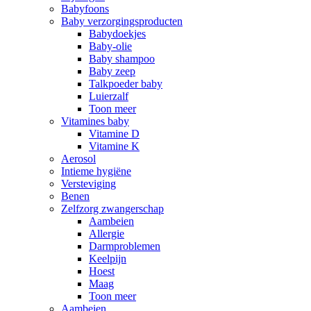
Babyfoons
Baby verzorgingsproducten
Babydoekjes
Baby-olie
Baby shampoo
Baby zeep
Talkpoeder baby
Luierzalf
Toon meer
Vitamines baby
Vitamine D
Vitamine K
Aerosol
Intieme hygiëne
Versteviging
Benen
Zelfzorg zwangerschap
Aambeien
Allergie
Darmproblemen
Keelpijn
Hoest
Maag
Toon meer
Aambeien