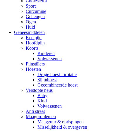
Cholesterol
Sport
Curcumine
Geheugen
Ogen
Huid
Geneesmiddelen
Keelpijn
Hoofdpijn
Koorts
Kinderen
Volwassenen
Pijnstillers
Hoesten
Droge hoest - irritatie
Slijmhoest
Gecombineerde hoest
Verstopte neus
Baby
Kind
Volwassenen
Anti stress
Maagproblemen
Maagzuur & oprispingen
Misselijkheid & overgeven