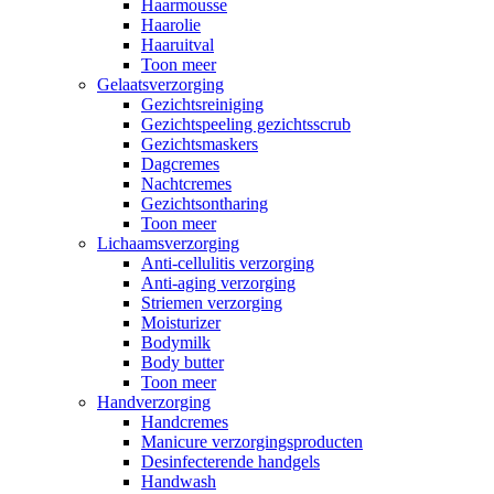
Haarmousse
Haarolie
Haaruitval
Toon meer
Gelaatsverzorging
Gezichtsreiniging
Gezichtspeeling gezichtsscrub
Gezichtsmaskers
Dagcremes
Nachtcremes
Gezichtsontharing
Toon meer
Lichaamsverzorging
Anti-cellulitis verzorging
Anti-aging verzorging
Striemen verzorging
Moisturizer
Bodymilk
Body butter
Toon meer
Handverzorging
Handcremes
Manicure verzorgingsproducten
Desinfecterende handgels
Handwash