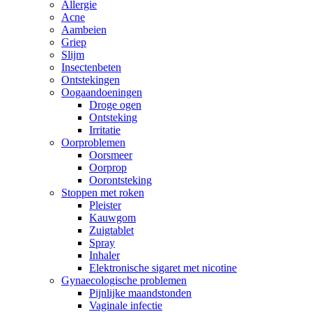
Allergie
Acne
Aambeien
Griep
Slijm
Insectenbeten
Ontstekingen
Oogaandoeningen
Droge ogen
Ontsteking
Irritatie
Oorproblemen
Oorsmeer
Oorprop
Oorontsteking
Stoppen met roken
Pleister
Kauwgom
Zuigtablet
Spray
Inhaler
Elektronische sigaret met nicotine
Gynaecologische problemen
Pijnlijke maandstonden
Vaginale infectie