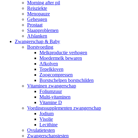
Morning after pil
Reisziekte
Menopauze
Geheugen
Prostaat
Slaapproblemen
Afslanken
Zwangerschap & Baby
Borstvoeding
Melkproductie verhogen
Moedermelk bewaren
Afkolven
Tepelkloven
Zoogcompressen
Borstschelpen borstschilden
Vitaminen zwangerschap
Foliumzuur
Multi-vitaminen
Vitamine D
Voedingssupplementen zwangerschap
Jodium
Visolie
Lecithine
Ovulatietesten
Zwangerschapstesten