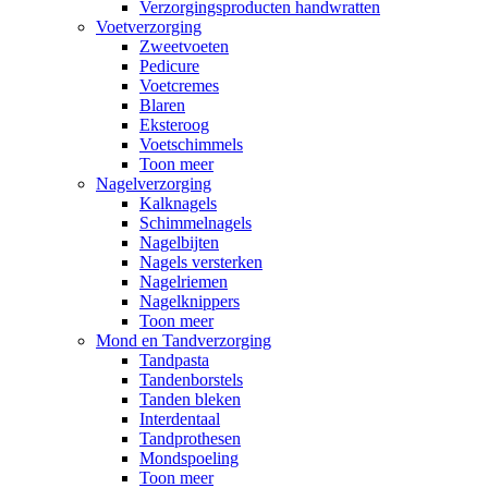
Verzorgingsproducten handwratten
Voetverzorging
Zweetvoeten
Pedicure
Voetcremes
Blaren
Eksteroog
Voetschimmels
Toon meer
Nagelverzorging
Kalknagels
Schimmelnagels
Nagelbijten
Nagels versterken
Nagelriemen
Nagelknippers
Toon meer
Mond en Tandverzorging
Tandpasta
Tandenborstels
Tanden bleken
Interdentaal
Tandprothesen
Mondspoeling
Toon meer