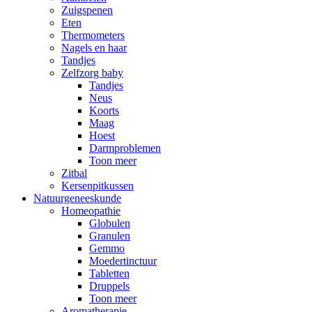
Zuigspenen
Eten
Thermometers
Nagels en haar
Tandjes
Zelfzorg baby
Tandjes
Neus
Koorts
Maag
Hoest
Darmproblemen
Toon meer
Zitbal
Kersenpitkussen
Natuurgeneeskunde
Homeopathie
Globulen
Granulen
Gemmo
Moedertinctuur
Tabletten
Druppels
Toon meer
Aromatherapie