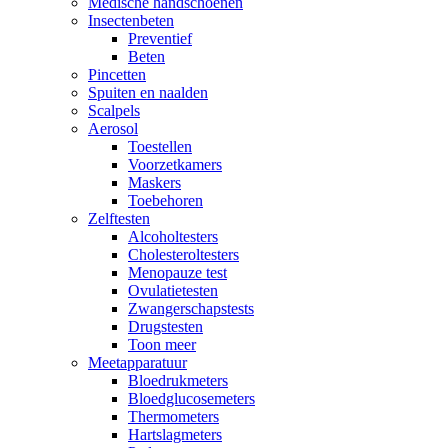
Medische handschoenen
Insectenbeten
Preventief
Beten
Pincetten
Spuiten en naalden
Scalpels
Aerosol
Toestellen
Voorzetkamers
Maskers
Toebehoren
Zelftesten
Alcoholtesters
Cholesteroltesters
Menopauze test
Ovulatietesten
Zwangerschapstests
Drugstesten
Toon meer
Meetapparatuur
Bloedrukmeters
Bloedglucosemeters
Thermometers
Hartslagmeters