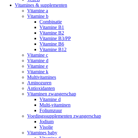
Vitamines & supplementen
Vitamine a
Vitamine b
Combinatie
Vitamine B1
Vitamine B2
Vitamine B3/PP
Vitamine B6
Vitamine B12
Vitamine c
Vitamine d
Vitamine e
Vitamine k
Multivitamines
Aminozuren
Antioxidanten
Vitaminen zwangerschap
Vitamine d
Multi-vitaminen
Foliumzuur
Voedingssupplementen zwangerschap
Jodium
Visolie
Vitamines baby