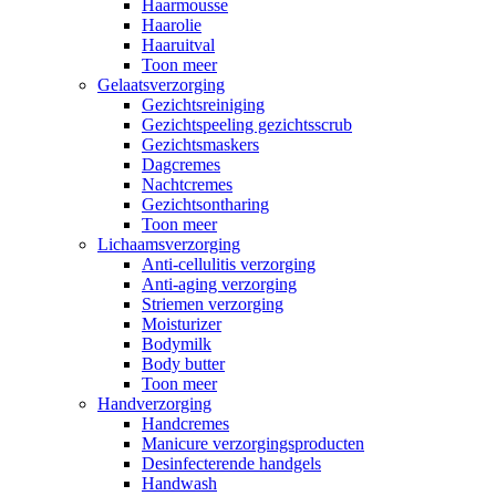
Haarmousse
Haarolie
Haaruitval
Toon meer
Gelaatsverzorging
Gezichtsreiniging
Gezichtspeeling gezichtsscrub
Gezichtsmaskers
Dagcremes
Nachtcremes
Gezichtsontharing
Toon meer
Lichaamsverzorging
Anti-cellulitis verzorging
Anti-aging verzorging
Striemen verzorging
Moisturizer
Bodymilk
Body butter
Toon meer
Handverzorging
Handcremes
Manicure verzorgingsproducten
Desinfecterende handgels
Handwash