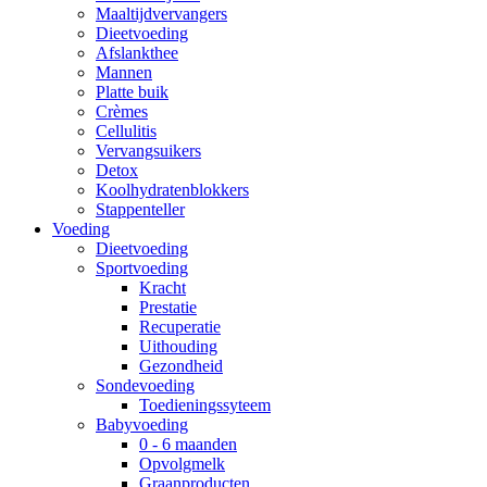
Maaltijdvervangers
Dieetvoeding
Afslankthee
Mannen
Platte buik
Crèmes
Cellulitis
Vervangsuikers
Detox
Koolhydratenblokkers
Stappenteller
Voeding
Dieetvoeding
Sportvoeding
Kracht
Prestatie
Recuperatie
Uithouding
Gezondheid
Sondevoeding
Toedieningssyteem
Babyvoeding
0 - 6 maanden
Opvolgmelk
Graanproducten