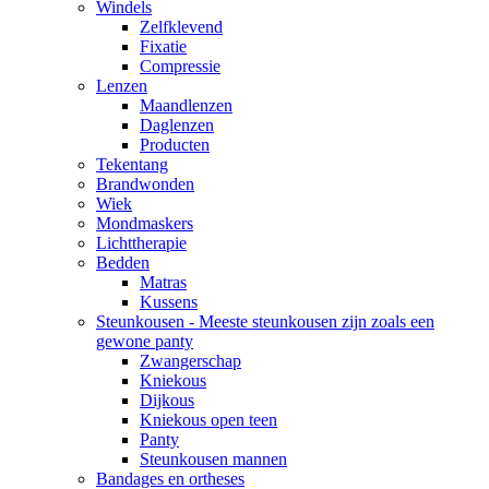
Windels
Zelfklevend
Fixatie
Compressie
Lenzen
Maandlenzen
Daglenzen
Producten
Tekentang
Brandwonden
Wiek
Mondmaskers
Lichttherapie
Bedden
Matras
Kussens
Steunkousen - Meeste steunkousen zijn zoals een
gewone panty
Zwangerschap
Kniekous
Dijkous
Kniekous open teen
Panty
Steunkousen mannen
Bandages en ortheses