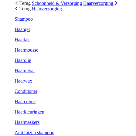
Terug
Schoonheid & Verzorging
Haarverzorging
Terug
Haarverzorging
Shampoo
Haargel
Haarlak
Haarmousse
Haarolie
Haaruitval
Haarwax
Conditioner
Haarcreme
Haarkleuringen
Haarmaskers
Anti luizen shampoo