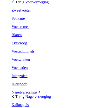
Terug
Voetverzorging
Zweetvoeten
Pedicure
Voetcremes
Blaren
Eksteroog
Voetschimmels
Voetwratten
Voetbaden
Inlegzolen
Hielspoor
Nagelverzorging
Terug
Nagelverzorging
Kalknagels