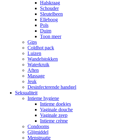
Halskraag
Schouder
Sleutelbeen
Elleboog
Pols
Duim
Toon meer
Gips
Coldhot pack
Luizen
Wandelstokken
Waterkruik
Aften
Massage
Jeuk
Desinfecterende handgel
Seksualiteit
Intieme hygiene
Intieme doekjes
Vaginale douche
Vaginale zeep
Intieme crème
Condooms
Glijmiddel
Menstruatie