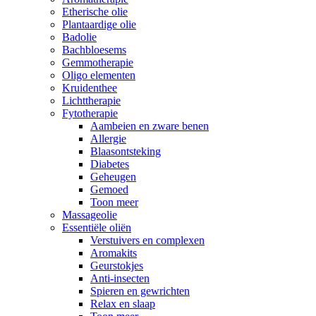
Etherische olie
Plantaardige olie
Badolie
Bachbloesems
Gemmotherapie
Oligo elementen
Kruidenthee
Lichttherapie
Fytotherapie
Aambeien en zware benen
Allergie
Blaasontsteking
Diabetes
Geheugen
Gemoed
Toon meer
Massageolie
Essentiële oliën
Verstuivers en complexen
Aromakits
Geurstokjes
Anti-insecten
Spieren en gewrichten
Relax en slaap