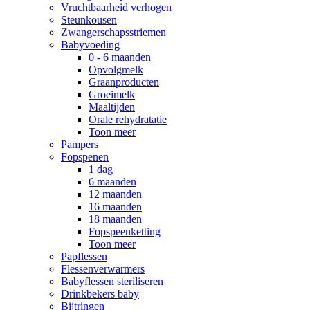
Vruchtbaarheid verhogen
Steunkousen
Zwangerschapsstriemen
Babyvoeding
0 - 6 maanden
Opvolgmelk
Graanproducten
Groeimelk
Maaltijden
Orale rehydratatie
Toon meer
Pampers
Fopspenen
1 dag
6 maanden
12 maanden
16 maanden
18 maanden
Fopspeenketting
Toon meer
Papflessen
Flessenverwarmers
Babyflessen steriliseren
Drinkbekers baby
Bijtringen