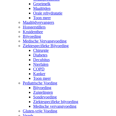
Groeimelk
Maaltijden
Orale rehydratatie
Toon meer
Maaltijdvervangers
Hongerstillers
Kruidenthee
Bijvoeding
Medische Vervangvoeding
Ziektespecifieke Bijvoeding
Chirurgie
Diabetes
Decubitus
Nierfalen
COPD
Kanker
Toon meer
Pediatrische Voeding
Bijvoeding
Zuigelingen
Sondevoeding
Ziektespecifieke bijvoeding
Medische vervangvoeding
Gluten-vrije Voeding
Vezels