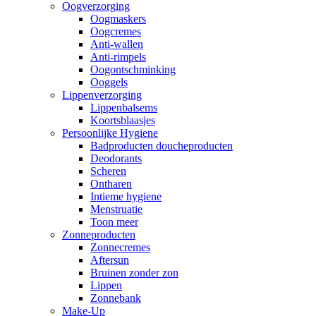
Oogverzorging
Oogmaskers
Oogcremes
Anti-wallen
Anti-rimpels
Oogontschminking
Ooggels
Lippenverzorging
Lippenbalsems
Koortsblaasjes
Persoonlijke Hygiene
Badproducten doucheproducten
Deodorants
Scheren
Ontharen
Intieme hygiene
Menstruatie
Toon meer
Zonneproducten
Zonnecremes
Aftersun
Bruinen zonder zon
Lippen
Zonnebank
Make-Up