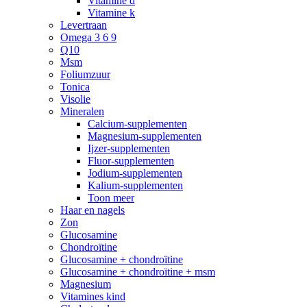
Vitamine d
Vitamine k
Levertraan
Omega 3 6 9
Q10
Msm
Foliumzuur
Tonica
Visolie
Mineralen
Calcium-supplementen
Magnesium-supplementen
Ijzer-supplementen
Fluor-supplementen
Jodium-supplementen
Kalium-supplementen
Toon meer
Haar en nagels
Zon
Glucosamine
Chondroïtine
Glucosamine + chondroïtine
Glucosamine + chondroïtine + msm
Magnesium
Vitamines kind