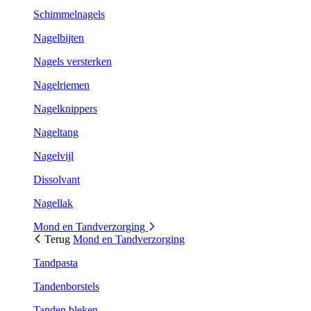
Schimmelnagels
Nagelbijten
Nagels versterken
Nagelriemen
Nagelknippers
Nageltang
Nagelvijl
Dissolvant
Nagellak
Mond en Tandverzorging
Terug
Mond en Tandverzorging
Tandpasta
Tandenborstels
Tanden bleken