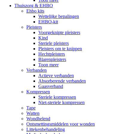
Toon meer
Thuiszorg & EHBO
Ehbo kits
Wettelijke bepalingen
EHBO-kit
Pleisters
Voorgeknipte pleisters
Kind
Steriele pleisters
Pleisters om te knippen
Hechtpleisters
Blarenpleisters
Toon meer
Verbanden
Actieve verbanden
Absorberende verbanden
Gaasverband
Kompressen
Steriele kompressen
Niet-steriele kompressen
Tape
Watten
Wondhelend
Ontsmettingsmiddelen voor wonden
Littekenbehandeling