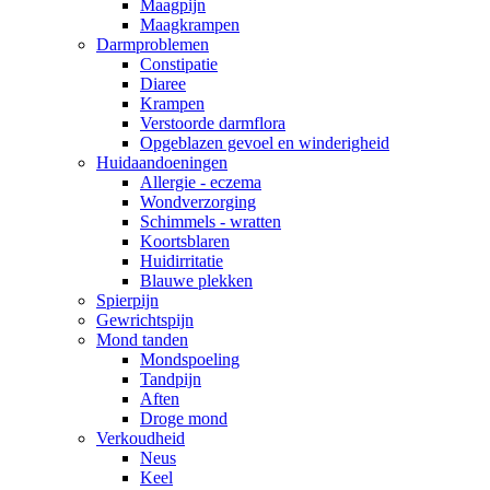
Maagpijn
Maagkrampen
Darmproblemen
Constipatie
Diaree
Krampen
Verstoorde darmflora
Opgeblazen gevoel en winderigheid
Huidaandoeningen
Allergie - eczema
Wondverzorging
Schimmels - wratten
Koortsblaren
Huidirritatie
Blauwe plekken
Spierpijn
Gewrichtspijn
Mond tanden
Mondspoeling
Tandpijn
Aften
Droge mond
Verkoudheid
Neus
Keel