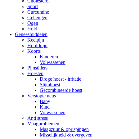
Cholesterol
Sport
Curcumine
Geheugen
Ogen
Huid
Geneesmiddelen
Keelpijn
Hoofdpijn
Koorts
Kinderen
Volwassenen
Pijnstillers
Hoesten
Droge hoest - irritatie
Slijmhoest
Gecombineerde hoest
Verstopte neus
Baby
Kind
Volwassenen
Anti stress
Maagproblemen
Maagzuur & oprispingen
Misselijkheid & overgeven