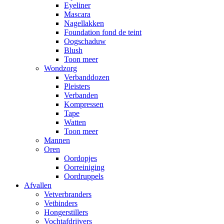
Eyeliner
Mascara
Nagellakken
Foundation fond de teint
Oogschaduw
Blush
Toon meer
Wondzorg
Verbanddozen
Pleisters
Verbanden
Kompressen
Tape
Watten
Toon meer
Mannen
Oren
Oordopjes
Oorreiniging
Oordruppels
Afvallen
Vetverbranders
Vetbinders
Hongerstillers
Vochtafdrijvers