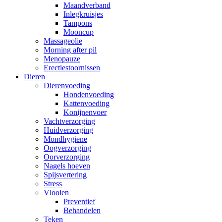
Maandverband
Inlegkruisjes
Tampons
Mooncup
Massageolie
Morning after pil
Menopauze
Erectiestoornissen
Dieren
Dierenvoeding
Hondenvoeding
Kattenvoeding
Konijnenvoer
Vachtverzorging
Huidverzorging
Mondhygiene
Oogverzorging
Oorverzorging
Nagels hoeven
Spijsvertering
Stress
Vlooien
Preventief
Behandelen
Teken