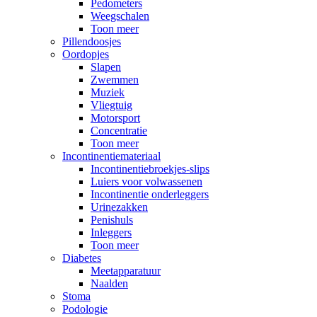
Pedometers
Weegschalen
Toon meer
Pillendoosjes
Oordopjes
Slapen
Zwemmen
Muziek
Vliegtuig
Motorsport
Concentratie
Toon meer
Incontinentiemateriaal
Incontinentiebroekjes-slips
Luiers voor volwassenen
Incontinentie onderleggers
Urinezakken
Penishuls
Inleggers
Toon meer
Diabetes
Meetapparatuur
Naalden
Stoma
Podologie