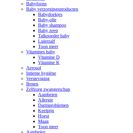
Babyfoons
Baby verzorgingsproducten
Babydoekjes
Baby-olie
Baby shampoo
Baby zeep
Talkpoeder baby
Luierzalf
Toon meer
Vitamines baby
Vitamine D
Vitamine K
Aerosol
Intieme hygiëne
Versteviging
Benen
Zelfzorg zwangerschap
Aambeien
Allergie
Darmproblemen
Keelpijn
Hoest
Maag
Toon meer
Aambeien