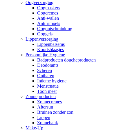
Oogverzorging
Oogmaskers
Oogcremes
Anti-wallen
Anti-rimpels
Oogontschminking
Ooggels
Lippenverzorging
Lippenbalsems
Koortsblaasjes
Persoonlijke Hygiene
Badproducten doucheproducten
Deodorants
Scheren
Ontharen
Intieme hygiene
Menstruatie
Toon meer
Zonneproducten
Zonnecremes
Aftersun
Bruinen zonder zon
Lippen
Zonnebank
Make-Up