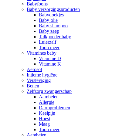
Babyfoons
Baby verzorgingsproducten
Babydoekjes
Baby-olie
Baby shampoo
Baby zeep
Talkpoeder baby
Luierzalf
Toon meer
Vitamines baby
Vitamine D
Vitamine K
Aerosol
Intieme hygiëne
Versteviging
Benen
Zelfzorg zwangerschap
Aambeien
Allergie
Darmproblemen
Keelpijn
Hoest
Maag
Toon meer
Aambeien