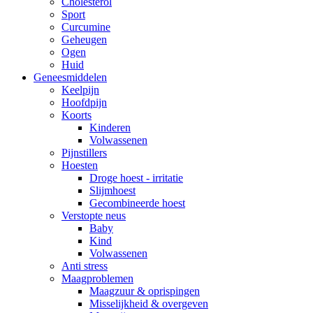
Cholesterol
Sport
Curcumine
Geheugen
Ogen
Huid
Geneesmiddelen
Keelpijn
Hoofdpijn
Koorts
Kinderen
Volwassenen
Pijnstillers
Hoesten
Droge hoest - irritatie
Slijmhoest
Gecombineerde hoest
Verstopte neus
Baby
Kind
Volwassenen
Anti stress
Maagproblemen
Maagzuur & oprispingen
Misselijkheid & overgeven