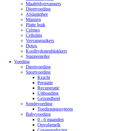
Maaltijdvervangers
Dieetvoeding
Afslankthee
Mannen
Platte buik
Crèmes
Cellulitis
Vervangsuikers
Detox
Koolhydratenblokkers
Stappenteller
Voeding
Dieetvoeding
Sportvoeding
Kracht
Prestatie
Recuperatie
Uithouding
Gezondheid
Sondevoeding
Toedieningssyteem
Babyvoeding
0 - 6 maanden
Opvolgmelk
Graanproducten