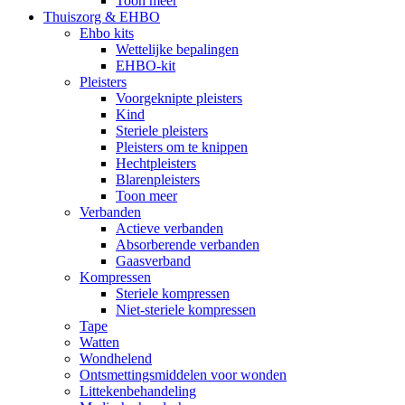
Toon meer
Thuiszorg & EHBO
Ehbo kits
Wettelijke bepalingen
EHBO-kit
Pleisters
Voorgeknipte pleisters
Kind
Steriele pleisters
Pleisters om te knippen
Hechtpleisters
Blarenpleisters
Toon meer
Verbanden
Actieve verbanden
Absorberende verbanden
Gaasverband
Kompressen
Steriele kompressen
Niet-steriele kompressen
Tape
Watten
Wondhelend
Ontsmettingsmiddelen voor wonden
Littekenbehandeling