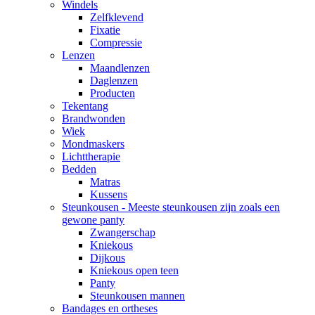
Windels
Zelfklevend
Fixatie
Compressie
Lenzen
Maandlenzen
Daglenzen
Producten
Tekentang
Brandwonden
Wiek
Mondmaskers
Lichttherapie
Bedden
Matras
Kussens
Steunkousen - Meeste steunkousen zijn zoals een
gewone panty
Zwangerschap
Kniekous
Dijkous
Kniekous open teen
Panty
Steunkousen mannen
Bandages en ortheses