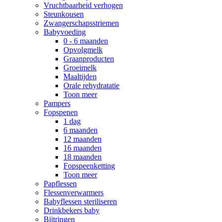
Vruchtbaarheid verhogen
Steunkousen
Zwangerschapsstriemen
Babyvoeding
0 - 6 maanden
Opvolgmelk
Graanproducten
Groeimelk
Maaltijden
Orale rehydratatie
Toon meer
Pampers
Fopspenen
1 dag
6 maanden
12 maanden
16 maanden
18 maanden
Fopspeenketting
Toon meer
Papflessen
Flessenverwarmers
Babyflessen steriliseren
Drinkbekers baby
Bijtringen