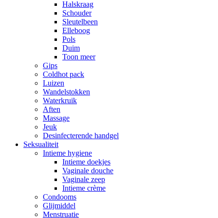
Halskraag
Schouder
Sleutelbeen
Elleboog
Pols
Duim
Toon meer
Gips
Coldhot pack
Luizen
Wandelstokken
Waterkruik
Aften
Massage
Jeuk
Desinfecterende handgel
Seksualiteit
Intieme hygiene
Intieme doekjes
Vaginale douche
Vaginale zeep
Intieme crème
Condooms
Glijmiddel
Menstruatie