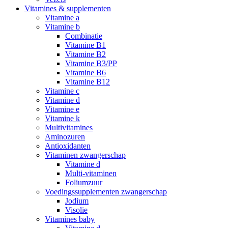
Vitamines & supplementen
Vitamine a
Vitamine b
Combinatie
Vitamine B1
Vitamine B2
Vitamine B3/PP
Vitamine B6
Vitamine B12
Vitamine c
Vitamine d
Vitamine e
Vitamine k
Multivitamines
Aminozuren
Antioxidanten
Vitaminen zwangerschap
Vitamine d
Multi-vitaminen
Foliumzuur
Voedingssupplementen zwangerschap
Jodium
Visolie
Vitamines baby