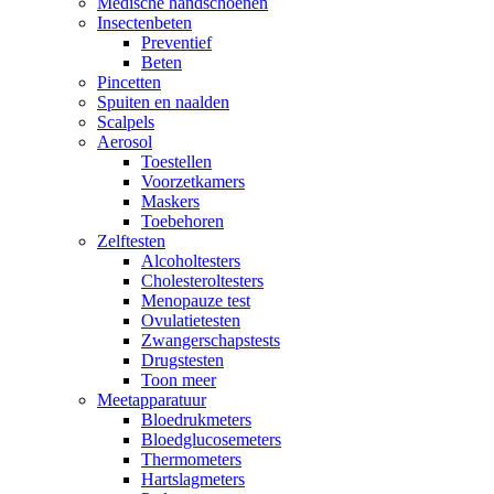
Medische handschoenen
Insectenbeten
Preventief
Beten
Pincetten
Spuiten en naalden
Scalpels
Aerosol
Toestellen
Voorzetkamers
Maskers
Toebehoren
Zelftesten
Alcoholtesters
Cholesteroltesters
Menopauze test
Ovulatietesten
Zwangerschapstests
Drugstesten
Toon meer
Meetapparatuur
Bloedrukmeters
Bloedglucosemeters
Thermometers
Hartslagmeters