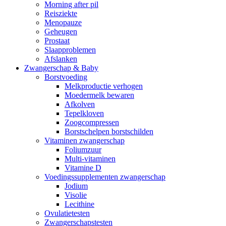
Morning after pil
Reisziekte
Menopauze
Geheugen
Prostaat
Slaapproblemen
Afslanken
Zwangerschap & Baby
Borstvoeding
Melkproductie verhogen
Moedermelk bewaren
Afkolven
Tepelkloven
Zoogcompressen
Borstschelpen borstschilden
Vitaminen zwangerschap
Foliumzuur
Multi-vitaminen
Vitamine D
Voedingssupplementen zwangerschap
Jodium
Visolie
Lecithine
Ovulatietesten
Zwangerschapstesten