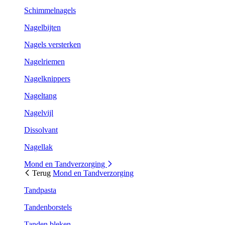
Schimmelnagels
Nagelbijten
Nagels versterken
Nagelriemen
Nagelknippers
Nageltang
Nagelvijl
Dissolvant
Nagellak
Mond en Tandverzorging
Terug
Mond en Tandverzorging
Tandpasta
Tandenborstels
Tanden bleken