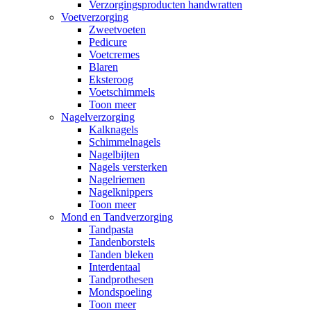
Verzorgingsproducten handwratten
Voetverzorging
Zweetvoeten
Pedicure
Voetcremes
Blaren
Eksteroog
Voetschimmels
Toon meer
Nagelverzorging
Kalknagels
Schimmelnagels
Nagelbijten
Nagels versterken
Nagelriemen
Nagelknippers
Toon meer
Mond en Tandverzorging
Tandpasta
Tandenborstels
Tanden bleken
Interdentaal
Tandprothesen
Mondspoeling
Toon meer