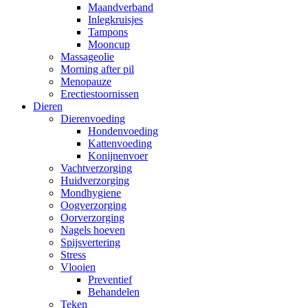
Maandverband
Inlegkruisjes
Tampons
Mooncup
Massageolie
Morning after pil
Menopauze
Erectiestoornissen
Dieren
Dierenvoeding
Hondenvoeding
Kattenvoeding
Konijnenvoer
Vachtverzorging
Huidverzorging
Mondhygiene
Oogverzorging
Oorverzorging
Nagels hoeven
Spijsvertering
Stress
Vlooien
Preventief
Behandelen
Teken