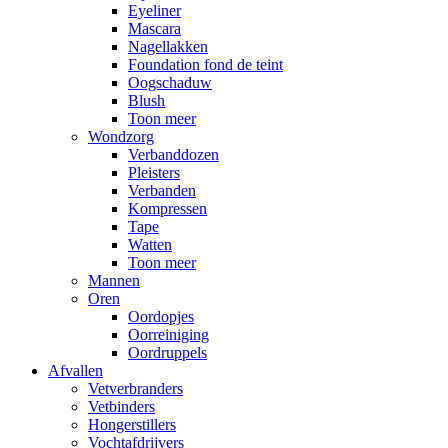
Eyeliner
Mascara
Nagellakken
Foundation fond de teint
Oogschaduw
Blush
Toon meer
Wondzorg
Verbanddozen
Pleisters
Verbanden
Kompressen
Tape
Watten
Toon meer
Mannen
Oren
Oordopjes
Oorreiniging
Oordruppels
Afvallen
Vetverbranders
Vetbinders
Hongerstillers
Vochtafdrijvers