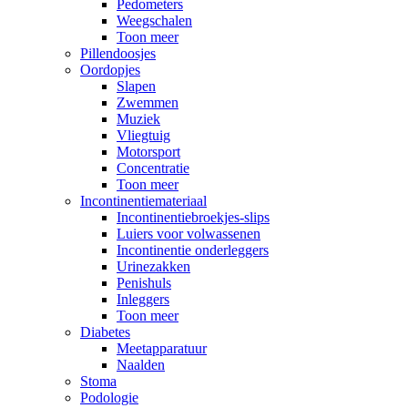
Pedometers
Weegschalen
Toon meer
Pillendoosjes
Oordopjes
Slapen
Zwemmen
Muziek
Vliegtuig
Motorsport
Concentratie
Toon meer
Incontinentiemateriaal
Incontinentiebroekjes-slips
Luiers voor volwassenen
Incontinentie onderleggers
Urinezakken
Penishuls
Inleggers
Toon meer
Diabetes
Meetapparatuur
Naalden
Stoma
Podologie