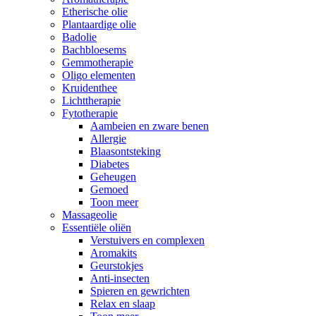
Etherische olie
Plantaardige olie
Badolie
Bachbloesems
Gemmotherapie
Oligo elementen
Kruidenthee
Lichttherapie
Fytotherapie
Aambeien en zware benen
Allergie
Blaasontsteking
Diabetes
Geheugen
Gemoed
Toon meer
Massageolie
Essentiële oliën
Verstuivers en complexen
Aromakits
Geurstokjes
Anti-insecten
Spieren en gewrichten
Relax en slaap