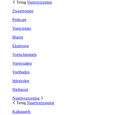
Terug
Voetverzorging
Zweetvoeten
Pedicure
Voetcremes
Blaren
Eksteroog
Voetschimmels
Voetwratten
Voetbaden
Inlegzolen
Hielspoor
Nagelverzorging
Terug
Nagelverzorging
Kalknagels