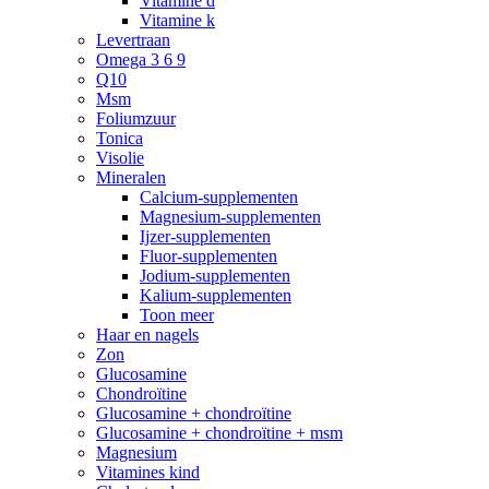
Vitamine d
Vitamine k
Levertraan
Omega 3 6 9
Q10
Msm
Foliumzuur
Tonica
Visolie
Mineralen
Calcium-supplementen
Magnesium-supplementen
Ijzer-supplementen
Fluor-supplementen
Jodium-supplementen
Kalium-supplementen
Toon meer
Haar en nagels
Zon
Glucosamine
Chondroïtine
Glucosamine + chondroïtine
Glucosamine + chondroïtine + msm
Magnesium
Vitamines kind