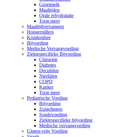
Groeimelk
Maaltijden
Orale rehydratatie
Toon meer
Maaltijdvervangers
Hongerstillers
Kruidenthee
Bijvoeding
Medische Vervangvoeding
Ziektespecifieke Bijvoeding
Chirurgie
Diabetes
Decubitus
Nierfalen
COPD
Kanker
Toon meer
Pediatrische Voeding
Bijvoeding
Zuigelingen
Sondevoeding
Ziektespecifieke bijvoeding
Medische vervangvoeding
Gluten-vrije Voeding
Vezels