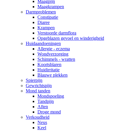
Maagpijn
Maagkrampen
Darmproblemen
Constipatie
Diaree
Krampen
Verstoorde darmflora
Opgeblazen gevoel en winderigheid
Huidaandoeningen
Allergie - eczema
Wondverzorging
Schimmels - wratten
Koortsblaren
Huidirritatie
Blauwe plekken
Spierpijn
Gewrichtspijn
Mond tanden
Mondspoeling
Tandpijn
Aften
Droge mond
Verkoudheid
Neus
Keel