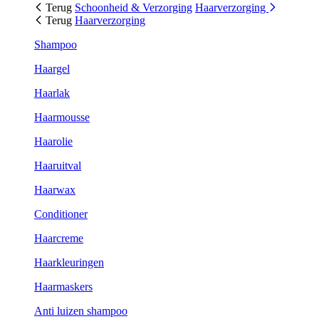
Terug
Schoonheid & Verzorging
Haarverzorging
Terug
Haarverzorging
Shampoo
Haargel
Haarlak
Haarmousse
Haarolie
Haaruitval
Haarwax
Conditioner
Haarcreme
Haarkleuringen
Haarmaskers
Anti luizen shampoo