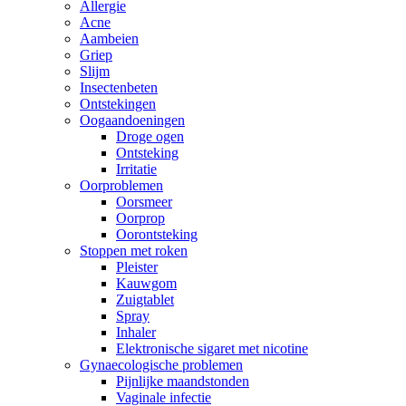
Allergie
Acne
Aambeien
Griep
Slijm
Insectenbeten
Ontstekingen
Oogaandoeningen
Droge ogen
Ontsteking
Irritatie
Oorproblemen
Oorsmeer
Oorprop
Oorontsteking
Stoppen met roken
Pleister
Kauwgom
Zuigtablet
Spray
Inhaler
Elektronische sigaret met nicotine
Gynaecologische problemen
Pijnlijke maandstonden
Vaginale infectie