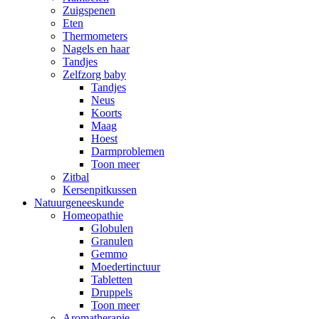
Zuigspenen
Eten
Thermometers
Nagels en haar
Tandjes
Zelfzorg baby
Tandjes
Neus
Koorts
Maag
Hoest
Darmproblemen
Toon meer
Zitbal
Kersenpitkussen
Natuurgeneeskunde
Homeopathie
Globulen
Granulen
Gemmo
Moedertinctuur
Tabletten
Druppels
Toon meer
Aromatherapie