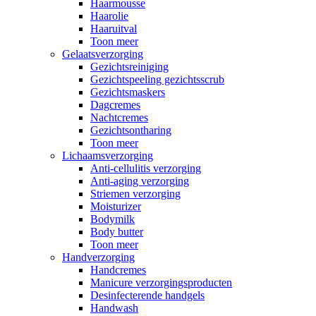
Haarmousse
Haarolie
Haaruitval
Toon meer
Gelaatsverzorging
Gezichtsreiniging
Gezichtspeeling gezichtsscrub
Gezichtsmaskers
Dagcremes
Nachtcremes
Gezichtsontharing
Toon meer
Lichaamsverzorging
Anti-cellulitis verzorging
Anti-aging verzorging
Striemen verzorging
Moisturizer
Bodymilk
Body butter
Toon meer
Handverzorging
Handcremes
Manicure verzorgingsproducten
Desinfecterende handgels
Handwash