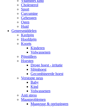
Vitamines kind
Cholesterol
Sport
Curcumine
Geheugen
Ogen
Huid
Geneesmiddelen
Keelpijn
Hoofdpijn
Koorts
Kinderen
Volwassenen
Pijnstillers
Hoesten
Droge hoest - irritatie
Slijmhoest
Gecombineerde hoest
Verstopte neus
Baby
Kind
Volwassenen
Anti stress
Maagproblemen
Maagzuur & oprispingen