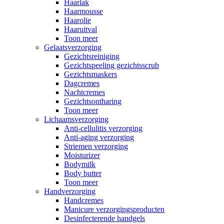
Haarlak
Haarmousse
Haarolie
Haaruitval
Toon meer
Gelaatsverzorging
Gezichtsreiniging
Gezichtspeeling gezichtsscrub
Gezichtsmaskers
Dagcremes
Nachtcremes
Gezichtsontharing
Toon meer
Lichaamsverzorging
Anti-cellulitis verzorging
Anti-aging verzorging
Striemen verzorging
Moisturizer
Bodymilk
Body butter
Toon meer
Handverzorging
Handcremes
Manicure verzorgingsproducten
Desinfecterende handgels