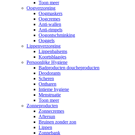
Toon meer
Oogverzorging
Oogmaskers
Oogcremes
Anti-wallen
Anti-rimpels
Oogontschminking
Ooggels
Lippenverzorging
Lippenbalsems
Koortsblaasjes
Persoonlijke Hygiene
Badproducten doucheproducten
Deodorants
Scheren
Ontharen
Intieme hygiene
Menstruatie
Toon meer
Zonneproducten
Zonnecremes
Aftersun
Bruinen zonder zon
Lippen
Zonnebank