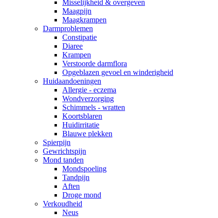
Misselijkheid & overgeven
Maagpijn
Maagkrampen
Darmproblemen
Constipatie
Diaree
Krampen
Verstoorde darmflora
Opgeblazen gevoel en winderigheid
Huidaandoeningen
Allergie - eczema
Wondverzorging
Schimmels - wratten
Koortsblaren
Huidirritatie
Blauwe plekken
Spierpijn
Gewrichtspijn
Mond tanden
Mondspoeling
Tandpijn
Aften
Droge mond
Verkoudheid
Neus