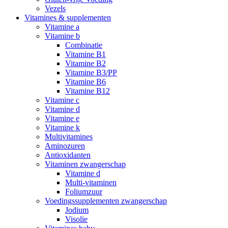
Vezels
Vitamines & supplementen
Vitamine a
Vitamine b
Combinatie
Vitamine B1
Vitamine B2
Vitamine B3/PP
Vitamine B6
Vitamine B12
Vitamine c
Vitamine d
Vitamine e
Vitamine k
Multivitamines
Aminozuren
Antioxidanten
Vitaminen zwangerschap
Vitamine d
Multi-vitaminen
Foliumzuur
Voedingssupplementen zwangerschap
Jodium
Visolie