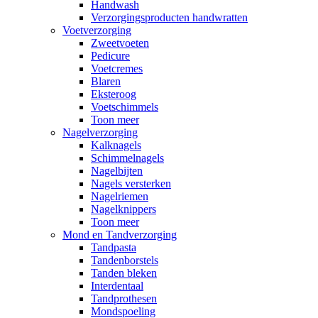
Handwash
Verzorgingsproducten handwratten
Voetverzorging
Zweetvoeten
Pedicure
Voetcremes
Blaren
Eksteroog
Voetschimmels
Toon meer
Nagelverzorging
Kalknagels
Schimmelnagels
Nagelbijten
Nagels versterken
Nagelriemen
Nagelknippers
Toon meer
Mond en Tandverzorging
Tandpasta
Tandenborstels
Tanden bleken
Interdentaal
Tandprothesen
Mondspoeling