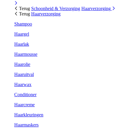
Terug
Schoonheid & Verzorging
Haarverzorging
Terug
Haarverzorging
Shampoo
Haargel
Haarlak
Haarmousse
Haarolie
Haaruitval
Haarwax
Conditioner
Haarcreme
Haarkleuringen
Haarmaskers