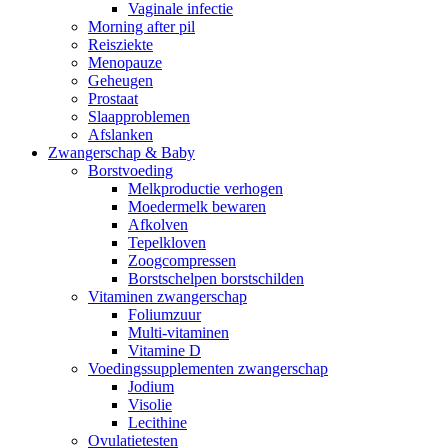
Vaginale infectie
Morning after pil
Reisziekte
Menopauze
Geheugen
Prostaat
Slaapproblemen
Afslanken
Zwangerschap & Baby
Borstvoeding
Melkproductie verhogen
Moedermelk bewaren
Afkolven
Tepelkloven
Zoogcompressen
Borstschelpen borstschilden
Vitaminen zwangerschap
Foliumzuur
Multi-vitaminen
Vitamine D
Voedingssupplementen zwangerschap
Jodium
Visolie
Lecithine
Ovulatietesten