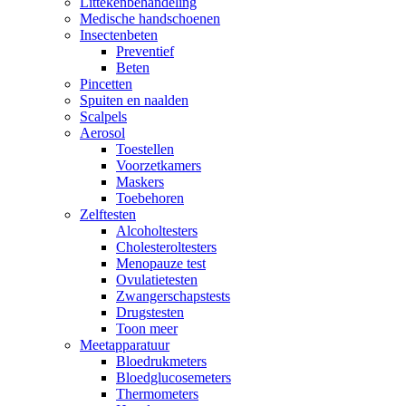
Littekenbehandeling
Medische handschoenen
Insectenbeten
Preventief
Beten
Pincetten
Spuiten en naalden
Scalpels
Aerosol
Toestellen
Voorzetkamers
Maskers
Toebehoren
Zelftesten
Alcoholtesters
Cholesteroltesters
Menopauze test
Ovulatietesten
Zwangerschapstests
Drugstesten
Toon meer
Meetapparatuur
Bloedrukmeters
Bloedglucosemeters
Thermometers