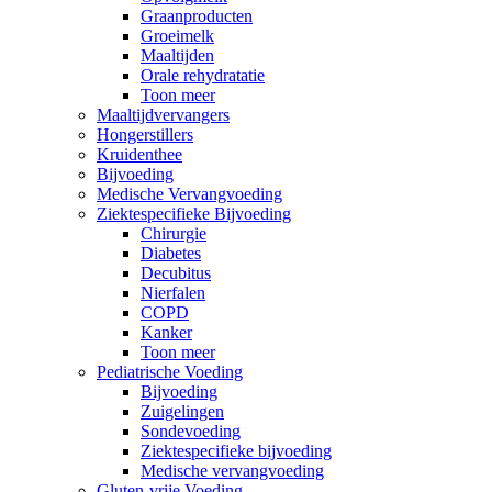
Graanproducten
Groeimelk
Maaltijden
Orale rehydratatie
Toon meer
Maaltijdvervangers
Hongerstillers
Kruidenthee
Bijvoeding
Medische Vervangvoeding
Ziektespecifieke Bijvoeding
Chirurgie
Diabetes
Decubitus
Nierfalen
COPD
Kanker
Toon meer
Pediatrische Voeding
Bijvoeding
Zuigelingen
Sondevoeding
Ziektespecifieke bijvoeding
Medische vervangvoeding
Gluten-vrije Voeding