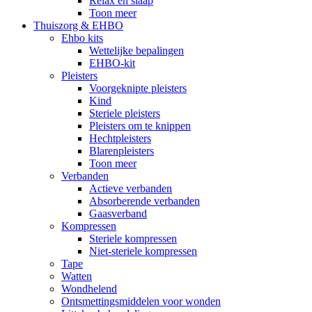
Relax en slaap
Toon meer
Thuiszorg & EHBO
Ehbo kits
Wettelijke bepalingen
EHBO-kit
Pleisters
Voorgeknipte pleisters
Kind
Steriele pleisters
Pleisters om te knippen
Hechtpleisters
Blarenpleisters
Toon meer
Verbanden
Actieve verbanden
Absorberende verbanden
Gaasverband
Kompressen
Steriele kompressen
Niet-steriele kompressen
Tape
Watten
Wondhelend
Ontsmettingsmiddelen voor wonden