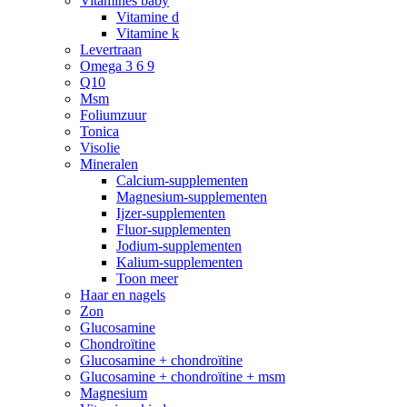
Vitamines baby
Vitamine d
Vitamine k
Levertraan
Omega 3 6 9
Q10
Msm
Foliumzuur
Tonica
Visolie
Mineralen
Calcium-supplementen
Magnesium-supplementen
Ijzer-supplementen
Fluor-supplementen
Jodium-supplementen
Kalium-supplementen
Toon meer
Haar en nagels
Zon
Glucosamine
Chondroïtine
Glucosamine + chondroïtine
Glucosamine + chondroïtine + msm
Magnesium