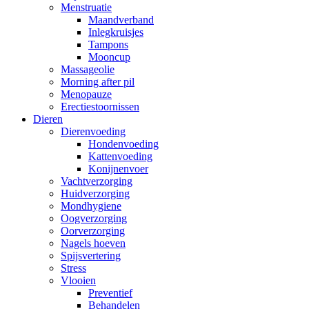
Menstruatie
Maandverband
Inlegkruisjes
Tampons
Mooncup
Massageolie
Morning after pil
Menopauze
Erectiestoornissen
Dieren
Dierenvoeding
Hondenvoeding
Kattenvoeding
Konijnenvoer
Vachtverzorging
Huidverzorging
Mondhygiene
Oogverzorging
Oorverzorging
Nagels hoeven
Spijsvertering
Stress
Vlooien
Preventief
Behandelen