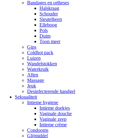
Bandages en ortheses
Halskraag
Schouder
Sleutelbeen
Elleboog
Pols
Duim
Toon meer
Gips
Coldhot pack
Luizen
Wandelstokken
Waterkruik
Aften
Massage
Jeuk
Desinfecterende handgel
Seksualiteit
Intieme hygiene
Intieme doekjes
Vaginale douche
Vaginale zeep
Intieme crème
Condooms
Glijmiddel