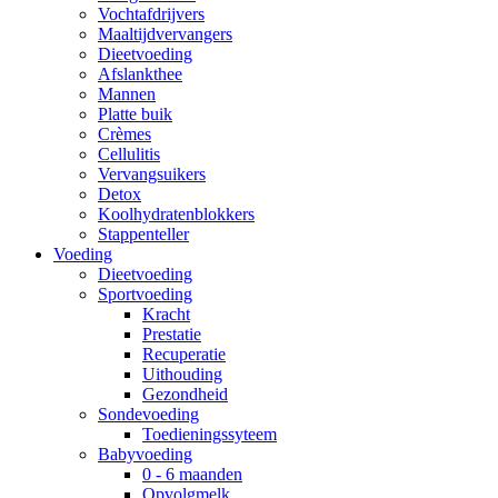
Vochtafdrijvers
Maaltijdvervangers
Dieetvoeding
Afslankthee
Mannen
Platte buik
Crèmes
Cellulitis
Vervangsuikers
Detox
Koolhydratenblokkers
Stappenteller
Voeding
Dieetvoeding
Sportvoeding
Kracht
Prestatie
Recuperatie
Uithouding
Gezondheid
Sondevoeding
Toedieningssyteem
Babyvoeding
0 - 6 maanden
Opvolgmelk