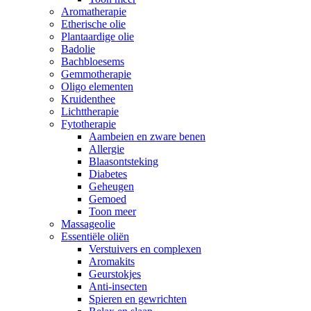
Aromatherapie
Etherische olie
Plantaardige olie
Badolie
Bachbloesems
Gemmotherapie
Oligo elementen
Kruidenthee
Lichttherapie
Fytotherapie
Aambeien en zware benen
Allergie
Blaasontsteking
Diabetes
Geheugen
Gemoed
Toon meer
Massageolie
Essentiële oliën
Verstuivers en complexen
Aromakits
Geurstokjes
Anti-insecten
Spieren en gewrichten