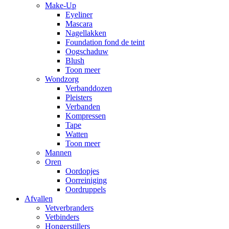
Make-Up
Eyeliner
Mascara
Nagellakken
Foundation fond de teint
Oogschaduw
Blush
Toon meer
Wondzorg
Verbanddozen
Pleisters
Verbanden
Kompressen
Tape
Watten
Toon meer
Mannen
Oren
Oordopjes
Oorreiniging
Oordruppels
Afvallen
Vetverbranders
Vetbinders
Hongerstillers