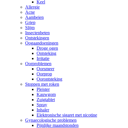
Keel
Allergie
Acne
Aambeien
Griep
Slijm
Insectenbeten
Ontstekingen
Oogaandoeningen
Droge ogen
Ontsteking
Irritatie
Oorproblemen
Oorsmeer
Oorprop
Oorontsteking
Stoppen met roken
Pleister
Kauwgom
Zuigtablet
Spray
Inhaler
Elektronische sigaret met nicotine
Gynaecologische problemen
Pijnlijke maandstonden