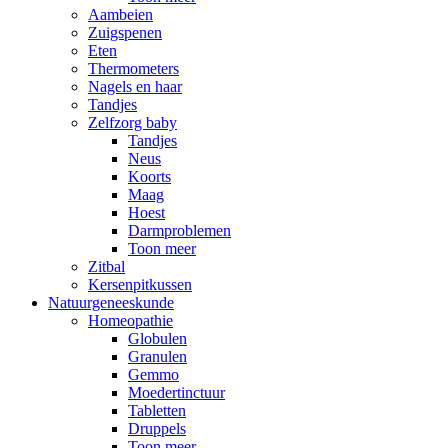
Aambeien
Zuigspenen
Eten
Thermometers
Nagels en haar
Tandjes
Zelfzorg baby
Tandjes
Neus
Koorts
Maag
Hoest
Darmproblemen
Toon meer
Zitbal
Kersenpitkussen
Natuurgeneeskunde
Homeopathie
Globulen
Granulen
Gemmo
Moedertinctuur
Tabletten
Druppels
Toon meer