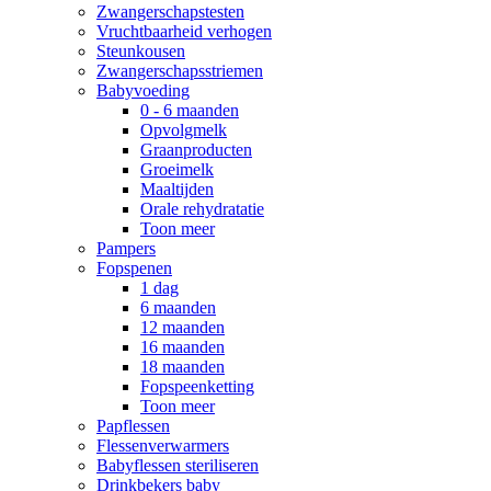
Zwangerschapstesten
Vruchtbaarheid verhogen
Steunkousen
Zwangerschapsstriemen
Babyvoeding
0 - 6 maanden
Opvolgmelk
Graanproducten
Groeimelk
Maaltijden
Orale rehydratatie
Toon meer
Pampers
Fopspenen
1 dag
6 maanden
12 maanden
16 maanden
18 maanden
Fopspeenketting
Toon meer
Papflessen
Flessenverwarmers
Babyflessen steriliseren
Drinkbekers baby