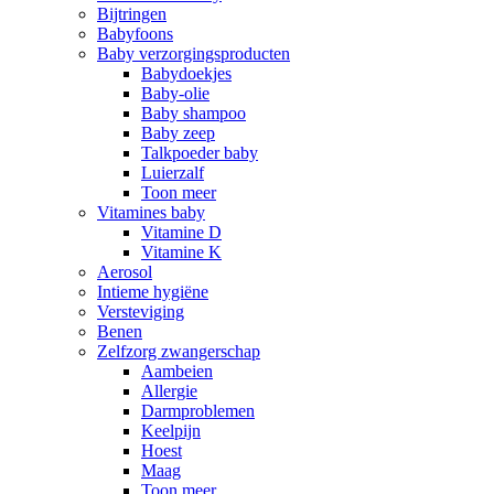
Bijtringen
Babyfoons
Baby verzorgingsproducten
Babydoekjes
Baby-olie
Baby shampoo
Baby zeep
Talkpoeder baby
Luierzalf
Toon meer
Vitamines baby
Vitamine D
Vitamine K
Aerosol
Intieme hygiëne
Versteviging
Benen
Zelfzorg zwangerschap
Aambeien
Allergie
Darmproblemen
Keelpijn
Hoest
Maag
Toon meer