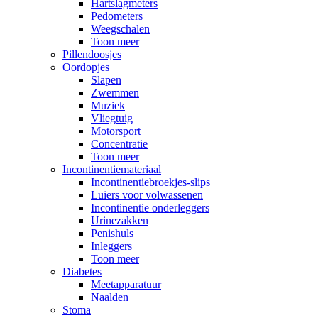
Hartslagmeters
Pedometers
Weegschalen
Toon meer
Pillendoosjes
Oordopjes
Slapen
Zwemmen
Muziek
Vliegtuig
Motorsport
Concentratie
Toon meer
Incontinentiemateriaal
Incontinentiebroekjes-slips
Luiers voor volwassenen
Incontinentie onderleggers
Urinezakken
Penishuls
Inleggers
Toon meer
Diabetes
Meetapparatuur
Naalden
Stoma