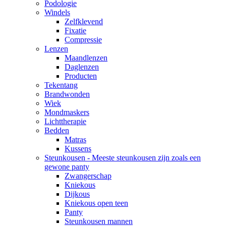
Podologie
Windels
Zelfklevend
Fixatie
Compressie
Lenzen
Maandlenzen
Daglenzen
Producten
Tekentang
Brandwonden
Wiek
Mondmaskers
Lichttherapie
Bedden
Matras
Kussens
Steunkousen - Meeste steunkousen zijn zoals een
gewone panty
Zwangerschap
Kniekous
Dijkous
Kniekous open teen
Panty
Steunkousen mannen