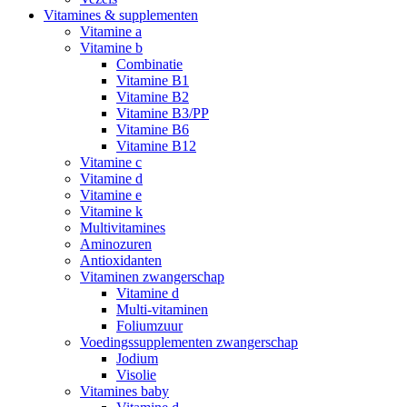
Vitamines & supplementen
Vitamine a
Vitamine b
Combinatie
Vitamine B1
Vitamine B2
Vitamine B3/PP
Vitamine B6
Vitamine B12
Vitamine c
Vitamine d
Vitamine e
Vitamine k
Multivitamines
Aminozuren
Antioxidanten
Vitaminen zwangerschap
Vitamine d
Multi-vitaminen
Foliumzuur
Voedingssupplementen zwangerschap
Jodium
Visolie
Vitamines baby