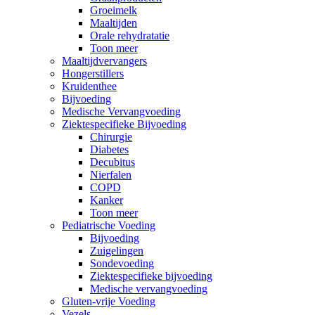
Groeimelk
Maaltijden
Orale rehydratatie
Toon meer
Maaltijdvervangers
Hongerstillers
Kruidenthee
Bijvoeding
Medische Vervangvoeding
Ziektespecifieke Bijvoeding
Chirurgie
Diabetes
Decubitus
Nierfalen
COPD
Kanker
Toon meer
Pediatrische Voeding
Bijvoeding
Zuigelingen
Sondevoeding
Ziektespecifieke bijvoeding
Medische vervangvoeding
Gluten-vrije Voeding
Vezels