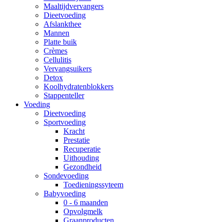
Maaltijdvervangers
Dieetvoeding
Afslankthee
Mannen
Platte buik
Crèmes
Cellulitis
Vervangsuikers
Detox
Koolhydratenblokkers
Stappenteller
Voeding
Dieetvoeding
Sportvoeding
Kracht
Prestatie
Recuperatie
Uithouding
Gezondheid
Sondevoeding
Toedieningssyteem
Babyvoeding
0 - 6 maanden
Opvolgmelk
Graanproducten