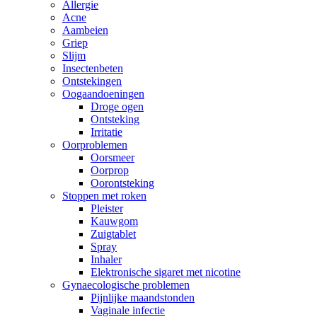
Allergie
Acne
Aambeien
Griep
Slijm
Insectenbeten
Ontstekingen
Oogaandoeningen
Droge ogen
Ontsteking
Irritatie
Oorproblemen
Oorsmeer
Oorprop
Oorontsteking
Stoppen met roken
Pleister
Kauwgom
Zuigtablet
Spray
Inhaler
Elektronische sigaret met nicotine
Gynaecologische problemen
Pijnlijke maandstonden
Vaginale infectie