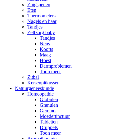
Zuigspenen
Eten
Thermometers
Nagels en haar
Tandjes
Zelfzorg baby
Tandjes
Neus
Koorts
Maag
Hoest
Darmproblemen
Toon meer
Zitbal
Kersenpitkussen
Natuurgeneeskunde
Homeopathie
Globulen
Granulen
Gemmo
Moedertinctuur
Tabletten
Druppels
Toon meer
Aromatherapie