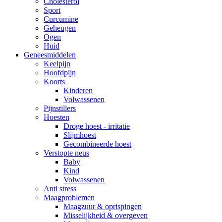
Cholesterol
Sport
Curcumine
Geheugen
Ogen
Huid
Geneesmiddelen
Keelpijn
Hoofdpijn
Koorts
Kinderen
Volwassenen
Pijnstillers
Hoesten
Droge hoest - irritatie
Slijmhoest
Gecombineerde hoest
Verstopte neus
Baby
Kind
Volwassenen
Anti stress
Maagproblemen
Maagzuur & oprispingen
Misselijkheid & overgeven