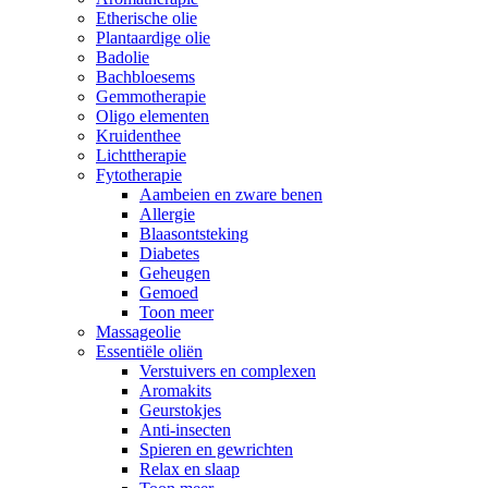
Etherische olie
Plantaardige olie
Badolie
Bachbloesems
Gemmotherapie
Oligo elementen
Kruidenthee
Lichttherapie
Fytotherapie
Aambeien en zware benen
Allergie
Blaasontsteking
Diabetes
Geheugen
Gemoed
Toon meer
Massageolie
Essentiële oliën
Verstuivers en complexen
Aromakits
Geurstokjes
Anti-insecten
Spieren en gewrichten
Relax en slaap