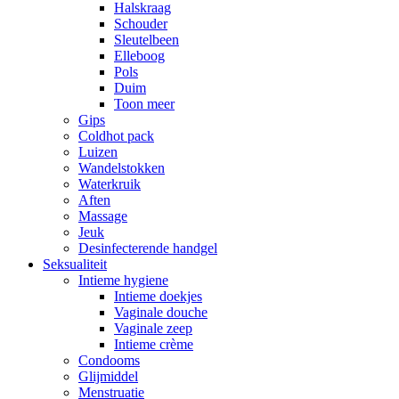
Halskraag
Schouder
Sleutelbeen
Elleboog
Pols
Duim
Toon meer
Gips
Coldhot pack
Luizen
Wandelstokken
Waterkruik
Aften
Massage
Jeuk
Desinfecterende handgel
Seksualiteit
Intieme hygiene
Intieme doekjes
Vaginale douche
Vaginale zeep
Intieme crème
Condooms
Glijmiddel
Menstruatie