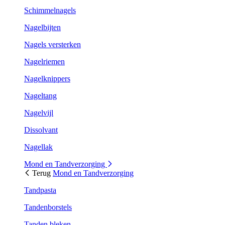
Schimmelnagels
Nagelbijten
Nagels versterken
Nagelriemen
Nagelknippers
Nageltang
Nagelvijl
Dissolvant
Nagellak
Mond en Tandverzorging
Terug
Mond en Tandverzorging
Tandpasta
Tandenborstels
Tanden bleken