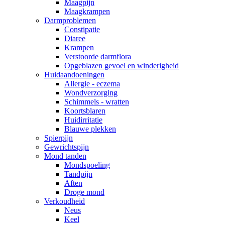
Maagpijn
Maagkrampen
Darmproblemen
Constipatie
Diaree
Krampen
Verstoorde darmflora
Opgeblazen gevoel en winderigheid
Huidaandoeningen
Allergie - eczema
Wondverzorging
Schimmels - wratten
Koortsblaren
Huidirritatie
Blauwe plekken
Spierpijn
Gewrichtspijn
Mond tanden
Mondspoeling
Tandpijn
Aften
Droge mond
Verkoudheid
Neus
Keel