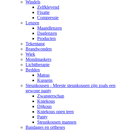
Windels
Zelfklevend
Fixatie
Compressie
Lenzen
Maandlenzen
Daglenzen
Producten
Tekentang
Brandwonden
Wiek
Mondmaskers
Lichttherapie
Bedden
Matras
Kussens
Steunkousen - Meeste steunkousen zijn zoals een
gewone panty
Zwangerschap
Kniekous
Dijkous
Kniekous open teen
Panty
Steunkousen mannen
Bandages en ortheses