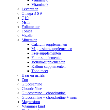
Vitamine d
Vitamine k
Levertraan
Omega 3 6 9
Q10
Msm
Foliumzuur
Tonica
Visolie
Mineralen
Calcium-supplementen
Magnesium-supplementen
Ijzer-supplementen
Fluor-supplementen
Jodium-supplementen
Kalium-supplementen
Toon meer
Haar en nagels
Zon
Glucosamine
Chondroïtine
Glucosamine + chondroïtine
Glucosamine + chondroïtine + msm
Magnesium
Vitamines kind