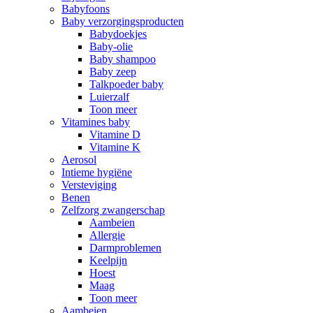
Babyfoons
Baby verzorgingsproducten
Babydoekjes
Baby-olie
Baby shampoo
Baby zeep
Talkpoeder baby
Luierzalf
Toon meer
Vitamines baby
Vitamine D
Vitamine K
Aerosol
Intieme hygiëne
Versteviging
Benen
Zelfzorg zwangerschap
Aambeien
Allergie
Darmproblemen
Keelpijn
Hoest
Maag
Toon meer
Aambeien