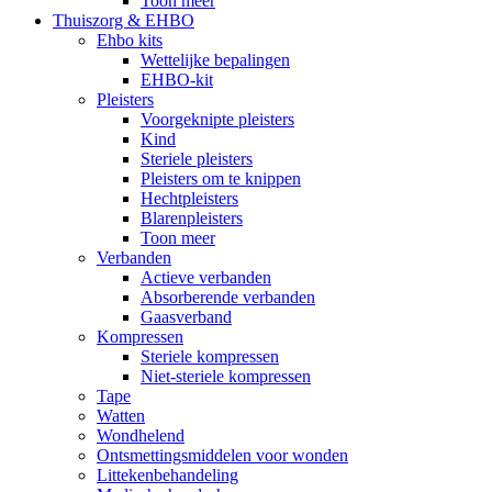
Toon meer
Thuiszorg & EHBO
Ehbo kits
Wettelijke bepalingen
EHBO-kit
Pleisters
Voorgeknipte pleisters
Kind
Steriele pleisters
Pleisters om te knippen
Hechtpleisters
Blarenpleisters
Toon meer
Verbanden
Actieve verbanden
Absorberende verbanden
Gaasverband
Kompressen
Steriele kompressen
Niet-steriele kompressen
Tape
Watten
Wondhelend
Ontsmettingsmiddelen voor wonden
Littekenbehandeling