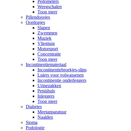
Pedometers
Weegschalen
Toon meer
Pillendoosjes
Oordopjes
Slapen
Zwemmen
Muziek
Vliegtuig
Motorsport
Concentratie
Toon meer
Incontinentiemateriaal
Incontinentiebroekjes-slips
Luiers voor volwassenen
Incontinentie onderleggers
Urinezakken
Penishuls
Inleggers
Toon meer
Diabetes
Meetapparatuur
Naalden
Stoma
Podologie