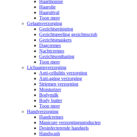
Haarmousse
Haarolie
Haaruitval
Toon meer
Gelaatsverzorging
Gezichtsreiniging
Gezichtspeeling gezichtsscrub
Gezichtsmaskers
Dagcremes
Nachtcremes
Gezichtsontharing
Toon meer
Lichaamsverzorging
Anti-cellulitis verzorging
Anti-aging verzorging
Striemen verzorging
Moisturizer
Bodymilk
Body butter
Toon meer
Handverzorging
Handcremes
Manicure verzorgingsproducten
Desinfecterende handgels
Handwash