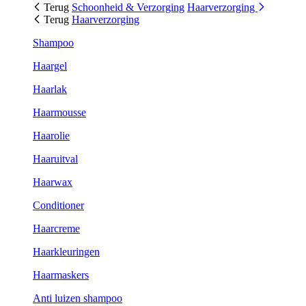
Terug
Schoonheid & Verzorging
Haarverzorging
Terug
Haarverzorging
Shampoo
Haargel
Haarlak
Haarmousse
Haarolie
Haaruitval
Haarwax
Conditioner
Haarcreme
Haarkleuringen
Haarmaskers
Anti luizen shampoo