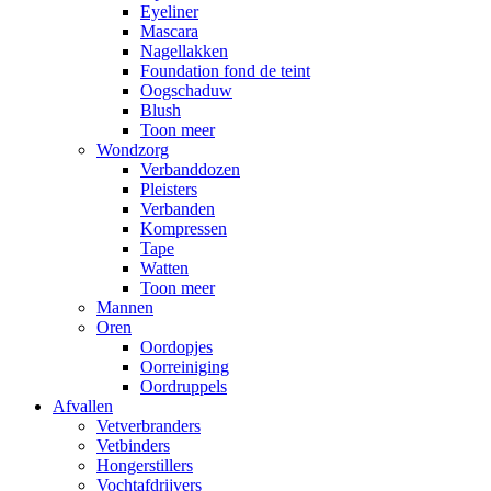
Eyeliner
Mascara
Nagellakken
Foundation fond de teint
Oogschaduw
Blush
Toon meer
Wondzorg
Verbanddozen
Pleisters
Verbanden
Kompressen
Tape
Watten
Toon meer
Mannen
Oren
Oordopjes
Oorreiniging
Oordruppels
Afvallen
Vetverbranders
Vetbinders
Hongerstillers
Vochtafdrijvers