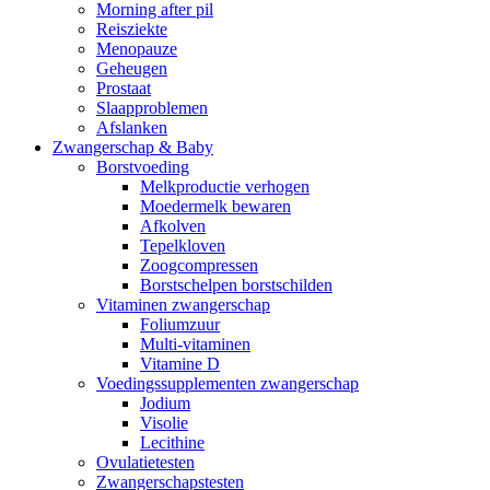
Morning after pil
Reisziekte
Menopauze
Geheugen
Prostaat
Slaapproblemen
Afslanken
Zwangerschap & Baby
Borstvoeding
Melkproductie verhogen
Moedermelk bewaren
Afkolven
Tepelkloven
Zoogcompressen
Borstschelpen borstschilden
Vitaminen zwangerschap
Foliumzuur
Multi-vitaminen
Vitamine D
Voedingssupplementen zwangerschap
Jodium
Visolie
Lecithine
Ovulatietesten
Zwangerschapstesten