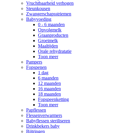
Vruchtbaarheid verhogen
Steunkousen
Zwangerschapsstriemen
Babyvoeding
0 - 6 maanden
Opvolgmelk
Graanproducten
Groeimelk
Maaltijden
Orale rehydratatie
Toon meer
Pampers
Fopspenen
1 dag
6 maanden
12 maanden
16 maanden
18 maanden
Fopspeenketting
Toon meer
Papflessen
Flessenverwarmers
Babyflessen steriliseren
Drinkbekers baby
Bijtringen