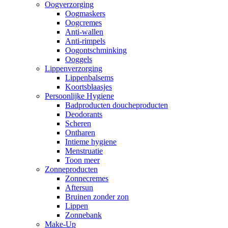
Oogverzorging
Oogmaskers
Oogcremes
Anti-wallen
Anti-rimpels
Oogontschminking
Ooggels
Lippenverzorging
Lippenbalsems
Koortsblaasjes
Persoonlijke Hygiene
Badproducten doucheproducten
Deodorants
Scheren
Ontharen
Intieme hygiene
Menstruatie
Toon meer
Zonneproducten
Zonnecremes
Aftersun
Bruinen zonder zon
Lippen
Zonnebank
Make-Up