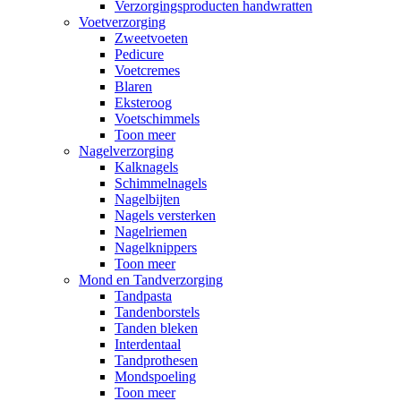
Verzorgingsproducten handwratten
Voetverzorging
Zweetvoeten
Pedicure
Voetcremes
Blaren
Eksteroog
Voetschimmels
Toon meer
Nagelverzorging
Kalknagels
Schimmelnagels
Nagelbijten
Nagels versterken
Nagelriemen
Nagelknippers
Toon meer
Mond en Tandverzorging
Tandpasta
Tandenborstels
Tanden bleken
Interdentaal
Tandprothesen
Mondspoeling
Toon meer