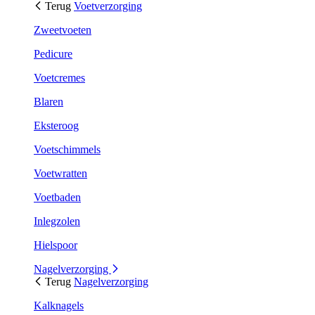
Terug
Voetverzorging
Zweetvoeten
Pedicure
Voetcremes
Blaren
Eksteroog
Voetschimmels
Voetwratten
Voetbaden
Inlegzolen
Hielspoor
Nagelverzorging
Terug
Nagelverzorging
Kalknagels