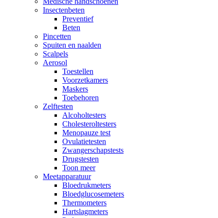
Medische handschoenen
Insectenbeten
Preventief
Beten
Pincetten
Spuiten en naalden
Scalpels
Aerosol
Toestellen
Voorzetkamers
Maskers
Toebehoren
Zelftesten
Alcoholtesters
Cholesteroltesters
Menopauze test
Ovulatietesten
Zwangerschapstests
Drugstesten
Toon meer
Meetapparatuur
Bloedrukmeters
Bloedglucosemeters
Thermometers
Hartslagmeters