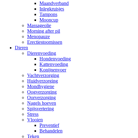
Maandverband
Inlegkruisjes
Tampons
Mooncup
Massageolie
Morning after pil
Menopauze
Erectiestoornissen
Dieren
Dierenvoeding
Hondenvoeding
Kattenvoeding
Konijnenvoer
Vachtverzorging
Huidverzorging
Mondhygiene
Oogverzorging
Oorverzorging
Nagels hoeven
Spijsvertering
Stress
Vlooien
Preventief
Behandelen
Teken