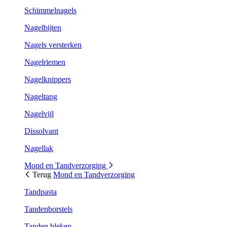
Schimmelnagels
Nagelbijten
Nagels versterken
Nagelriemen
Nagelknippers
Nageltang
Nagelvijl
Dissolvant
Nagellak
Mond en Tandverzorging
Terug
Mond en Tandverzorging
Tandpasta
Tandenborstels
Tanden bleken