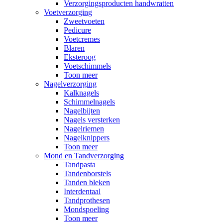
Verzorgingsproducten handwratten
Voetverzorging
Zweetvoeten
Pedicure
Voetcremes
Blaren
Eksteroog
Voetschimmels
Toon meer
Nagelverzorging
Kalknagels
Schimmelnagels
Nagelbijten
Nagels versterken
Nagelriemen
Nagelknippers
Toon meer
Mond en Tandverzorging
Tandpasta
Tandenborstels
Tanden bleken
Interdentaal
Tandprothesen
Mondspoeling
Toon meer