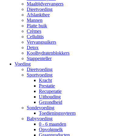
Maaltijdvervangers
Dieetvoeding
Afslankthee
Mannen
Platte buik
Crèmes
Cellulitis
Vervangsuikers
Detox
Koolhydratenblokkers
Stappenteller
Voeding
Dieetvoeding
Sportvoeding
Kracht
Prestatie
Recuperatie
Uithouding
Gezondheid
Sondevoeding
Toedieningssyteem
Babyvoeding
0 - 6 maanden
Opvolgmelk
Graanproducten