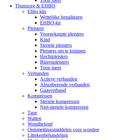
Toon meer
Thuiszorg & EHBO
Ehbo kits
Wettelijke bepalingen
EHBO-kit
Pleisters
Voorgeknipte pleisters
Kind
Steriele pleisters
Pleisters om te knippen
Hechtpleisters
Blarenpleisters
Toon meer
Verbanden
Actieve verbanden
Absorberende verbanden
Gaasverband
Kompressen
Steriele kompressen
Niet-steriele kompressen
Tape
Watten
Wondhelend
Ontsmettingsmiddelen voor wonden
Littekenbehandeling