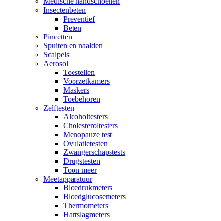
Medische handschoenen
Insectenbeten
Preventief
Beten
Pincetten
Spuiten en naalden
Scalpels
Aerosol
Toestellen
Voorzetkamers
Maskers
Toebehoren
Zelftesten
Alcoholtesters
Cholesteroltesters
Menopauze test
Ovulatietesten
Zwangerschapstests
Drugstesten
Toon meer
Meetapparatuur
Bloedrukmeters
Bloedglucosemeters
Thermometers
Hartslagmeters