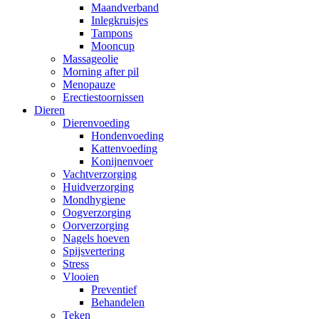
Maandverband
Inlegkruisjes
Tampons
Mooncup
Massageolie
Morning after pil
Menopauze
Erectiestoornissen
Dieren
Dierenvoeding
Hondenvoeding
Kattenvoeding
Konijnenvoer
Vachtverzorging
Huidverzorging
Mondhygiene
Oogverzorging
Oorverzorging
Nagels hoeven
Spijsvertering
Stress
Vlooien
Preventief
Behandelen
Teken