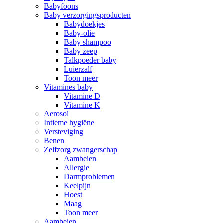
Babyfoons
Baby verzorgingsproducten
Babydoekjes
Baby-olie
Baby shampoo
Baby zeep
Talkpoeder baby
Luierzalf
Toon meer
Vitamines baby
Vitamine D
Vitamine K
Aerosol
Intieme hygiëne
Versteviging
Benen
Zelfzorg zwangerschap
Aambeien
Allergie
Darmproblemen
Keelpijn
Hoest
Maag
Toon meer
Aambeien