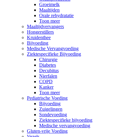
Groeimelk
Maaltijden
Orale rehydratatie
Toon meer
Maaltijdvervangers
Hongerstillers
Kruidenthee
Bijvoeding
Medische Vervangvoeding
Ziektespecifieke Bijvoeding
Chirurgie
Diabetes
Decubitus
Nierfalen
COPD
Kanker
Toon meer
Pediatrische Voeding
Bijvoeding
Zuigelingen
Sondevoeding
Ziektespecifieke bijvoeding
Medische vervangvoeding
Gluten-vrije Voeding
Vezels