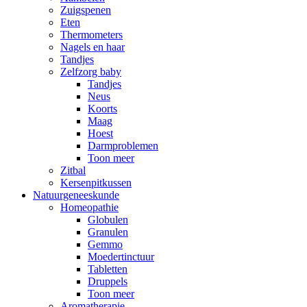
Zuigspenen
Eten
Thermometers
Nagels en haar
Tandjes
Zelfzorg baby
Tandjes
Neus
Koorts
Maag
Hoest
Darmproblemen
Toon meer
Zitbal
Kersenpitkussen
Natuurgeneeskunde
Homeopathie
Globulen
Granulen
Gemmo
Moedertinctuur
Tabletten
Druppels
Toon meer
Aromatherapie