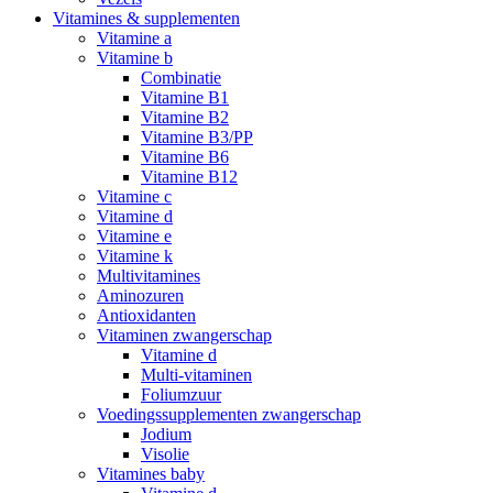
Vitamines & supplementen
Vitamine a
Vitamine b
Combinatie
Vitamine B1
Vitamine B2
Vitamine B3/PP
Vitamine B6
Vitamine B12
Vitamine c
Vitamine d
Vitamine e
Vitamine k
Multivitamines
Aminozuren
Antioxidanten
Vitaminen zwangerschap
Vitamine d
Multi-vitaminen
Foliumzuur
Voedingssupplementen zwangerschap
Jodium
Visolie
Vitamines baby