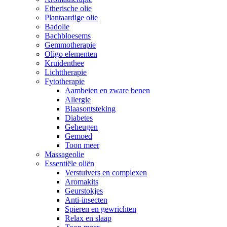
Etherische olie
Plantaardige olie
Badolie
Bachbloesems
Gemmotherapie
Oligo elementen
Kruidenthee
Lichttherapie
Fytotherapie
Aambeien en zware benen
Allergie
Blaasontsteking
Diabetes
Geheugen
Gemoed
Toon meer
Massageolie
Essentiële oliën
Verstuivers en complexen
Aromakits
Geurstokjes
Anti-insecten
Spieren en gewrichten
Relax en slaap