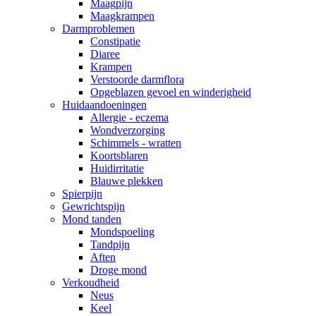
Maagpijn
Maagkrampen
Darmproblemen
Constipatie
Diaree
Krampen
Verstoorde darmflora
Opgeblazen gevoel en winderigheid
Huidaandoeningen
Allergie - eczema
Wondverzorging
Schimmels - wratten
Koortsblaren
Huidirritatie
Blauwe plekken
Spierpijn
Gewrichtspijn
Mond tanden
Mondspoeling
Tandpijn
Aften
Droge mond
Verkoudheid
Neus
Keel