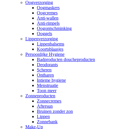
Oogverzorging
Oogmaskers
Oogcremes
Anti-wallen
Anti-rimpels
Oogontschminking
Ooggels
Lippenverzorging
Lippenbalsems
Koortsblaasjes
Persoonlijke Hygiene
Badproducten doucheproducten
Deodorants
Scheren
Ontharen
Intieme hygiene
Menstruatie
Toon meer
Zonneproducten
Zonnecremes
Aftersun
Bruinen zonder zon
Lippen
Zonnebank
Make-Up