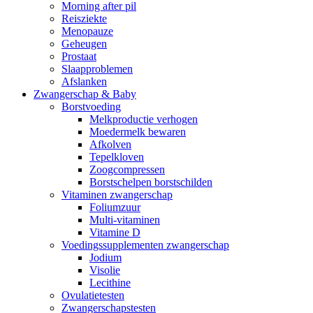
Morning after pil
Reisziekte
Menopauze
Geheugen
Prostaat
Slaapproblemen
Afslanken
Zwangerschap & Baby
Borstvoeding
Melkproductie verhogen
Moedermelk bewaren
Afkolven
Tepelkloven
Zoogcompressen
Borstschelpen borstschilden
Vitaminen zwangerschap
Foliumzuur
Multi-vitaminen
Vitamine D
Voedingssupplementen zwangerschap
Jodium
Visolie
Lecithine
Ovulatietesten
Zwangerschapstesten