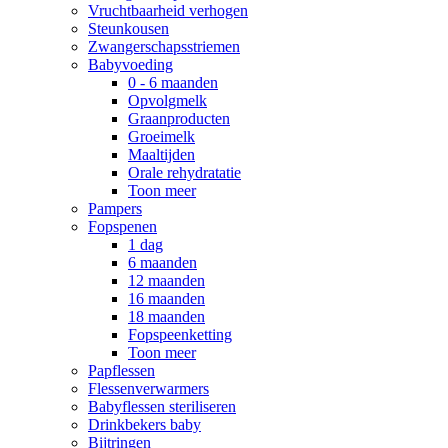
Vruchtbaarheid verhogen
Steunkousen
Zwangerschapsstriemen
Babyvoeding
0 - 6 maanden
Opvolgmelk
Graanproducten
Groeimelk
Maaltijden
Orale rehydratatie
Toon meer
Pampers
Fopspenen
1 dag
6 maanden
12 maanden
16 maanden
18 maanden
Fopspeenketting
Toon meer
Papflessen
Flessenverwarmers
Babyflessen steriliseren
Drinkbekers baby
Bijtringen