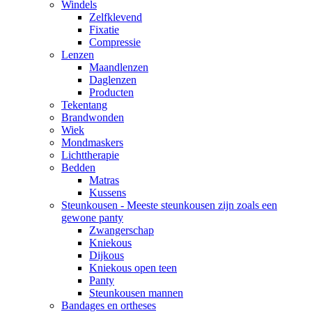
Windels
Zelfklevend
Fixatie
Compressie
Lenzen
Maandlenzen
Daglenzen
Producten
Tekentang
Brandwonden
Wiek
Mondmaskers
Lichttherapie
Bedden
Matras
Kussens
Steunkousen - Meeste steunkousen zijn zoals een
gewone panty
Zwangerschap
Kniekous
Dijkous
Kniekous open teen
Panty
Steunkousen mannen
Bandages en ortheses