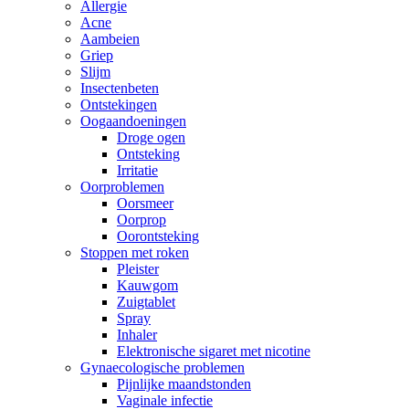
Allergie
Acne
Aambeien
Griep
Slijm
Insectenbeten
Ontstekingen
Oogaandoeningen
Droge ogen
Ontsteking
Irritatie
Oorproblemen
Oorsmeer
Oorprop
Oorontsteking
Stoppen met roken
Pleister
Kauwgom
Zuigtablet
Spray
Inhaler
Elektronische sigaret met nicotine
Gynaecologische problemen
Pijnlijke maandstonden
Vaginale infectie