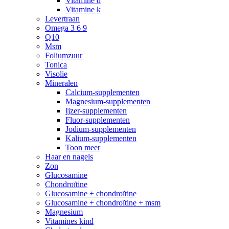
Vitamine d
Vitamine k
Levertraan
Omega 3 6 9
Q10
Msm
Foliumzuur
Tonica
Visolie
Mineralen
Calcium-supplementen
Magnesium-supplementen
Ijzer-supplementen
Fluor-supplementen
Jodium-supplementen
Kalium-supplementen
Toon meer
Haar en nagels
Zon
Glucosamine
Chondroïtine
Glucosamine + chondroïtine
Glucosamine + chondroïtine + msm
Magnesium
Vitamines kind