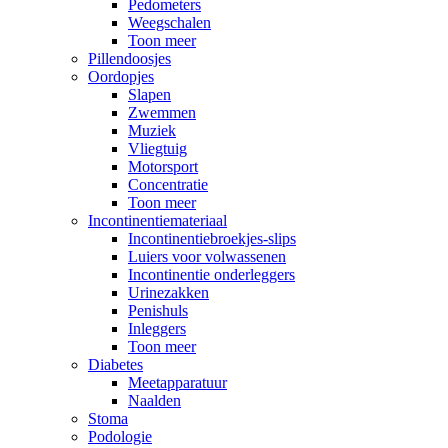
Pedometers
Weegschalen
Toon meer
Pillendoosjes
Oordopjes
Slapen
Zwemmen
Muziek
Vliegtuig
Motorsport
Concentratie
Toon meer
Incontinentiemateriaal
Incontinentiebroekjes-slips
Luiers voor volwassenen
Incontinentie onderleggers
Urinezakken
Penishuls
Inleggers
Toon meer
Diabetes
Meetapparatuur
Naalden
Stoma
Podologie