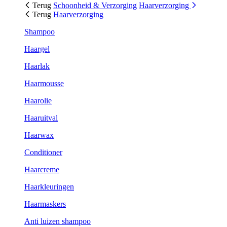
Terug
Schoonheid & Verzorging
Haarverzorging
Terug
Haarverzorging
Shampoo
Haargel
Haarlak
Haarmousse
Haarolie
Haaruitval
Haarwax
Conditioner
Haarcreme
Haarkleuringen
Haarmaskers
Anti luizen shampoo