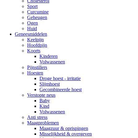
Cholesterol
Sport
Curcumine
Geheugen
Ogen
Huid
Geneesmiddelen
Keelpijn
Hoofdpijn
Koorts
Kinderen
Volwassenen
Pijnstillers
Hoesten
Droge hoest - irritatie
Slijmhoest
Gecombineerde hoest
Verstopte neus
Baby
Kind
Volwassenen
Anti stress
Maagproblemen
Maagzuur & oprispingen
Misselijkheid & overgeven