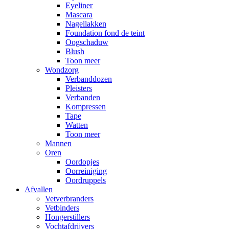
Eyeliner
Mascara
Nagellakken
Foundation fond de teint
Oogschaduw
Blush
Toon meer
Wondzorg
Verbanddozen
Pleisters
Verbanden
Kompressen
Tape
Watten
Toon meer
Mannen
Oren
Oordopjes
Oorreiniging
Oordruppels
Afvallen
Vetverbranders
Vetbinders
Hongerstillers
Vochtafdrijvers