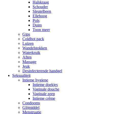
Halskraag
Schouder
Sleutelbeen
Elleboog
Pols
Duim
Toon meer
Gips
Coldhot pack
Luizen
Wandelstokken
Waterkruik
Aften
Massage
Jeuk
Desinfecterende handgel
Seksualiteit
Intieme hygiene
Intieme doekjes
Vaginale douche
Vaginale zeep
Intieme crème
Condooms
Glijmiddel
Menstruatie