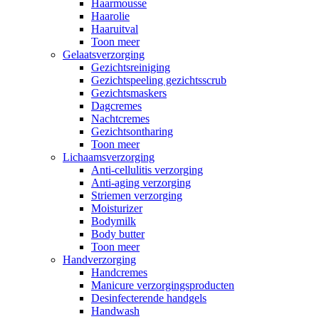
Haarmousse
Haarolie
Haaruitval
Toon meer
Gelaatsverzorging
Gezichtsreiniging
Gezichtspeeling gezichtsscrub
Gezichtsmaskers
Dagcremes
Nachtcremes
Gezichtsontharing
Toon meer
Lichaamsverzorging
Anti-cellulitis verzorging
Anti-aging verzorging
Striemen verzorging
Moisturizer
Bodymilk
Body butter
Toon meer
Handverzorging
Handcremes
Manicure verzorgingsproducten
Desinfecterende handgels
Handwash