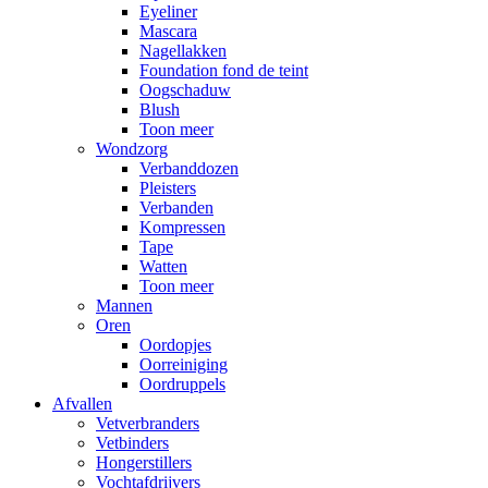
Eyeliner
Mascara
Nagellakken
Foundation fond de teint
Oogschaduw
Blush
Toon meer
Wondzorg
Verbanddozen
Pleisters
Verbanden
Kompressen
Tape
Watten
Toon meer
Mannen
Oren
Oordopjes
Oorreiniging
Oordruppels
Afvallen
Vetverbranders
Vetbinders
Hongerstillers
Vochtafdrijvers