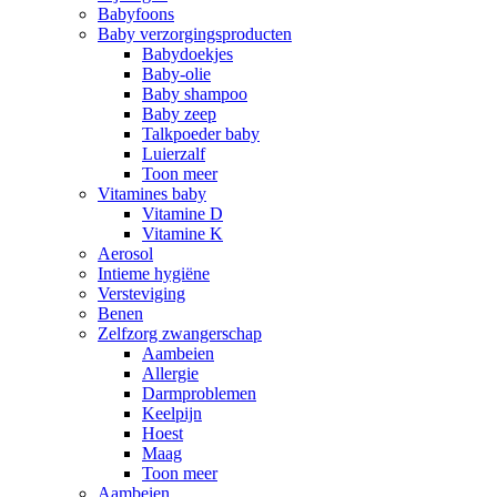
Babyfoons
Baby verzorgingsproducten
Babydoekjes
Baby-olie
Baby shampoo
Baby zeep
Talkpoeder baby
Luierzalf
Toon meer
Vitamines baby
Vitamine D
Vitamine K
Aerosol
Intieme hygiëne
Versteviging
Benen
Zelfzorg zwangerschap
Aambeien
Allergie
Darmproblemen
Keelpijn
Hoest
Maag
Toon meer
Aambeien