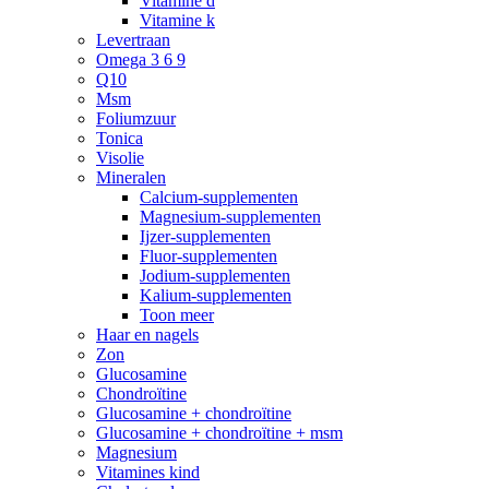
Vitamine d
Vitamine k
Levertraan
Omega 3 6 9
Q10
Msm
Foliumzuur
Tonica
Visolie
Mineralen
Calcium-supplementen
Magnesium-supplementen
Ijzer-supplementen
Fluor-supplementen
Jodium-supplementen
Kalium-supplementen
Toon meer
Haar en nagels
Zon
Glucosamine
Chondroïtine
Glucosamine + chondroïtine
Glucosamine + chondroïtine + msm
Magnesium
Vitamines kind