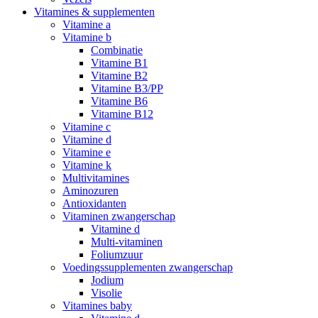
Vitamines & supplementen
Vitamine a
Vitamine b
Combinatie
Vitamine B1
Vitamine B2
Vitamine B3/PP
Vitamine B6
Vitamine B12
Vitamine c
Vitamine d
Vitamine e
Vitamine k
Multivitamines
Aminozuren
Antioxidanten
Vitaminen zwangerschap
Vitamine d
Multi-vitaminen
Foliumzuur
Voedingssupplementen zwangerschap
Jodium
Visolie
Vitamines baby