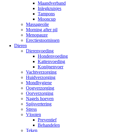
Maandverband
Inlegkruisjes
Tampons
Mooncup
Massageolie
Morning after pil
Menopauze
Erectiestoornissen
Dieren
Dierenvoeding
Hondenvoeding
Kattenvoeding
Konijnenvoer
Vachtverzorging
Huidverzorging
Mondhygiene
Oogverzorging
Oorverzorging
Nagels hoeven
Spijsvertering
Stress
Vlooien
Preventief
Behandelen
Teken