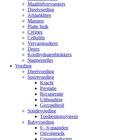
Maaltijdvervangers
Dieetvoeding
Afslankthee
Mannen
Platte buik
Crèmes
Cellulitis
Vervangsuikers
Detox
Koolhydratenblokkers
Stappenteller
Voeding
Dieetvoeding
Sportvoeding
Kracht
Prestatie
Recuperatie
Uithouding
Gezondheid
Sondevoeding
Toedieningssyteem
Babyvoeding
0 - 6 maanden
Opvolgmelk
Graanproducten