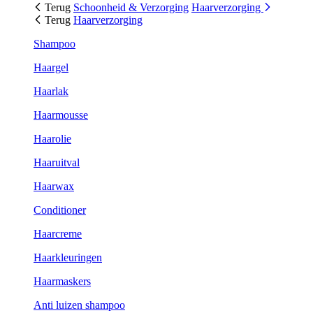
Terug
Schoonheid & Verzorging
Haarverzorging
Terug
Haarverzorging
Shampoo
Haargel
Haarlak
Haarmousse
Haarolie
Haaruitval
Haarwax
Conditioner
Haarcreme
Haarkleuringen
Haarmaskers
Anti luizen shampoo