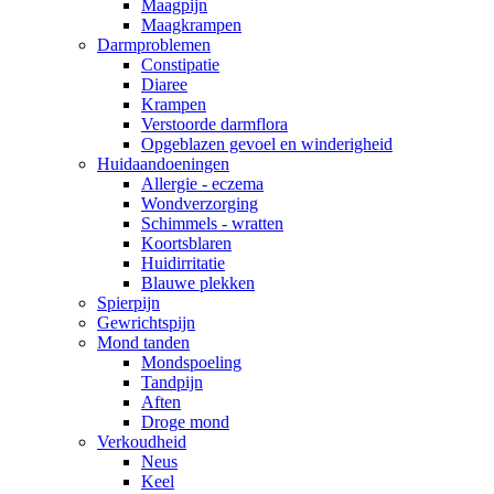
Maagpijn
Maagkrampen
Darmproblemen
Constipatie
Diaree
Krampen
Verstoorde darmflora
Opgeblazen gevoel en winderigheid
Huidaandoeningen
Allergie - eczema
Wondverzorging
Schimmels - wratten
Koortsblaren
Huidirritatie
Blauwe plekken
Spierpijn
Gewrichtspijn
Mond tanden
Mondspoeling
Tandpijn
Aften
Droge mond
Verkoudheid
Neus
Keel