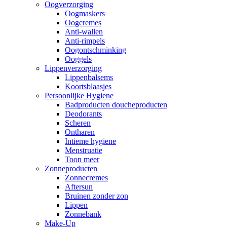
Oogverzorging
Oogmaskers
Oogcremes
Anti-wallen
Anti-rimpels
Oogontschminking
Ooggels
Lippenverzorging
Lippenbalsems
Koortsblaasjes
Persoonlijke Hygiene
Badproducten doucheproducten
Deodorants
Scheren
Ontharen
Intieme hygiene
Menstruatie
Toon meer
Zonneproducten
Zonnecremes
Aftersun
Bruinen zonder zon
Lippen
Zonnebank
Make-Up