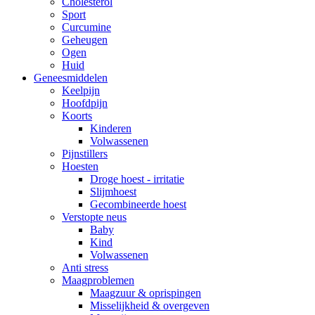
Cholesterol
Sport
Curcumine
Geheugen
Ogen
Huid
Geneesmiddelen
Keelpijn
Hoofdpijn
Koorts
Kinderen
Volwassenen
Pijnstillers
Hoesten
Droge hoest - irritatie
Slijmhoest
Gecombineerde hoest
Verstopte neus
Baby
Kind
Volwassenen
Anti stress
Maagproblemen
Maagzuur & oprispingen
Misselijkheid & overgeven