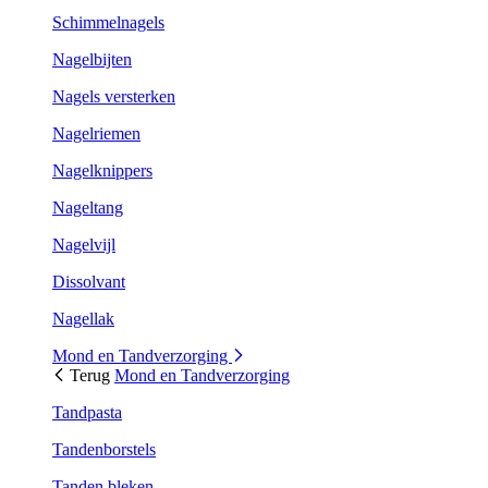
Schimmelnagels
Nagelbijten
Nagels versterken
Nagelriemen
Nagelknippers
Nageltang
Nagelvijl
Dissolvant
Nagellak
Mond en Tandverzorging
Terug
Mond en Tandverzorging
Tandpasta
Tandenborstels
Tanden bleken