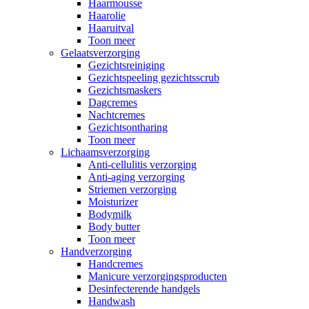
Haarmousse
Haarolie
Haaruitval
Toon meer
Gelaatsverzorging
Gezichtsreiniging
Gezichtspeeling gezichtsscrub
Gezichtsmaskers
Dagcremes
Nachtcremes
Gezichtsontharing
Toon meer
Lichaamsverzorging
Anti-cellulitis verzorging
Anti-aging verzorging
Striemen verzorging
Moisturizer
Bodymilk
Body butter
Toon meer
Handverzorging
Handcremes
Manicure verzorgingsproducten
Desinfecterende handgels
Handwash