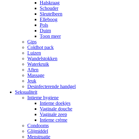
Halskraag
Schouder
Sleutelbeen
Elleboog
Pols
Duim
Toon meer
Gips
Coldhot pack
Luizen
Wandelstokken
Waterkruik
Aften
Massage
Jeuk
Desinfecterende handgel
Seksualiteit
Intieme hygiene
Intieme doekjes
Vaginale douche
Vaginale zeep
Intieme crème
Condooms
Glijmiddel
Menstruatie