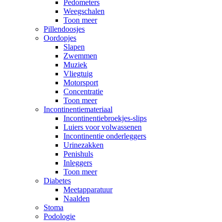
Pedometers
Weegschalen
Toon meer
Pillendoosjes
Oordopjes
Slapen
Zwemmen
Muziek
Vliegtuig
Motorsport
Concentratie
Toon meer
Incontinentiemateriaal
Incontinentiebroekjes-slips
Luiers voor volwassenen
Incontinentie onderleggers
Urinezakken
Penishuls
Inleggers
Toon meer
Diabetes
Meetapparatuur
Naalden
Stoma
Podologie