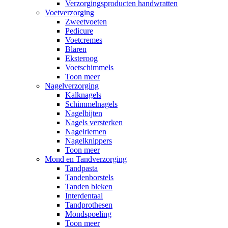
Verzorgingsproducten handwratten
Voetverzorging
Zweetvoeten
Pedicure
Voetcremes
Blaren
Eksteroog
Voetschimmels
Toon meer
Nagelverzorging
Kalknagels
Schimmelnagels
Nagelbijten
Nagels versterken
Nagelriemen
Nagelknippers
Toon meer
Mond en Tandverzorging
Tandpasta
Tandenborstels
Tanden bleken
Interdentaal
Tandprothesen
Mondspoeling
Toon meer