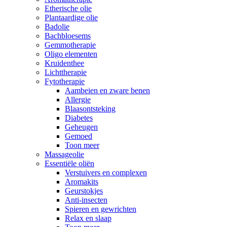
Etherische olie
Plantaardige olie
Badolie
Bachbloesems
Gemmotherapie
Oligo elementen
Kruidenthee
Lichttherapie
Fytotherapie
Aambeien en zware benen
Allergie
Blaasontsteking
Diabetes
Geheugen
Gemoed
Toon meer
Massageolie
Essentiële oliën
Verstuivers en complexen
Aromakits
Geurstokjes
Anti-insecten
Spieren en gewrichten
Relax en slaap