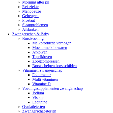
Morning after pil
Reisziekte
Menopauze
Geheugen
Prostaat
Slaapproblemen
Afslanken
Zwangerschap & Baby
Borstvoeding
Melkproductie verhogen
Moedermelk bewaren
Afkolven
Tepelkloven
Zoogcompressen
Borstschelpen borstschilden
Vitaminen zwangerschap
Foliumzuur
Multi-vitaminen
Vitamine D
Voedingssupplementen zwangerschap
Jodium
Visolie
Lecithine
Ovulatietesten
Zwangerschapstesten