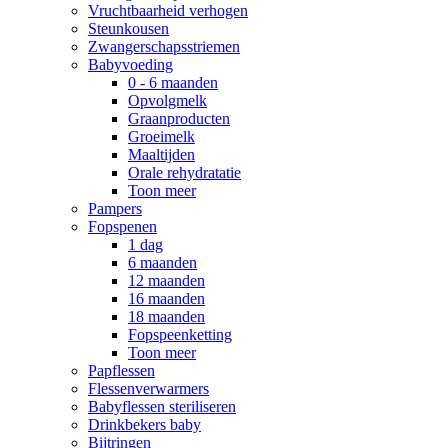
Vruchtbaarheid verhogen
Steunkousen
Zwangerschapsstriemen
Babyvoeding
0 - 6 maanden
Opvolgmelk
Graanproducten
Groeimelk
Maaltijden
Orale rehydratatie
Toon meer
Pampers
Fopspenen
1 dag
6 maanden
12 maanden
16 maanden
18 maanden
Fopspeenketting
Toon meer
Papflessen
Flessenverwarmers
Babyflessen steriliseren
Drinkbekers baby
Bijtringen