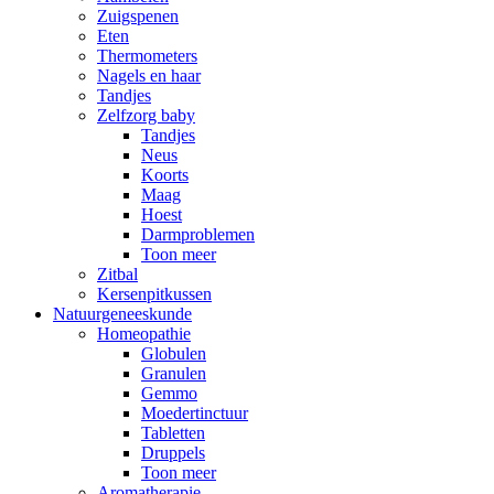
Zuigspenen
Eten
Thermometers
Nagels en haar
Tandjes
Zelfzorg baby
Tandjes
Neus
Koorts
Maag
Hoest
Darmproblemen
Toon meer
Zitbal
Kersenpitkussen
Natuurgeneeskunde
Homeopathie
Globulen
Granulen
Gemmo
Moedertinctuur
Tabletten
Druppels
Toon meer
Aromatherapie