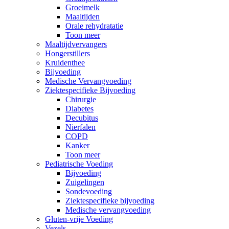
Groeimelk
Maaltijden
Orale rehydratatie
Toon meer
Maaltijdvervangers
Hongerstillers
Kruidenthee
Bijvoeding
Medische Vervangvoeding
Ziektespecifieke Bijvoeding
Chirurgie
Diabetes
Decubitus
Nierfalen
COPD
Kanker
Toon meer
Pediatrische Voeding
Bijvoeding
Zuigelingen
Sondevoeding
Ziektespecifieke bijvoeding
Medische vervangvoeding
Gluten-vrije Voeding
Vezels