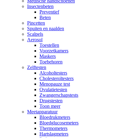
Medische handschoenen
Insectenbeten
Preventief
Beten
Pincetten
Spuiten en naalden
Scalpels
Aerosol
Toestellen
Voorzetkamers
Maskers
Toebehoren
Zelftesten
Alcoholtesters
Cholesteroltesters
Menopauze test
Ovulatietesten
Zwangerschapstests
Drugstesten
Toon meer
Meetapparatuur
Bloedrukmeters
Bloedglucosemeters
Thermometers
Hartslagmeters