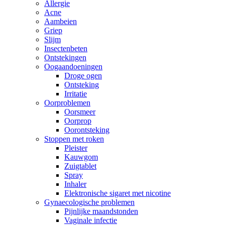
Allergie
Acne
Aambeien
Griep
Slijm
Insectenbeten
Ontstekingen
Oogaandoeningen
Droge ogen
Ontsteking
Irritatie
Oorproblemen
Oorsmeer
Oorprop
Oorontsteking
Stoppen met roken
Pleister
Kauwgom
Zuigtablet
Spray
Inhaler
Elektronische sigaret met nicotine
Gynaecologische problemen
Pijnlijke maandstonden
Vaginale infectie