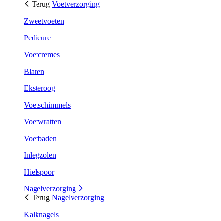
Terug
Voetverzorging
Zweetvoeten
Pedicure
Voetcremes
Blaren
Eksteroog
Voetschimmels
Voetwratten
Voetbaden
Inlegzolen
Hielspoor
Nagelverzorging
Terug
Nagelverzorging
Kalknagels