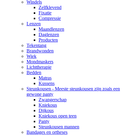
Windels
Zelfklevend
Fixatie
Compressie
Lenzen
Maandlenzen
Daglenzen
Producten
Tekentang
Brandwonden
Wiek
Mondmaskers
Lichttherapie
Bedden
Matras
Kussens
Steunkousen - Meeste steunkousen zijn zoals een
gewone panty
Zwangerschap
Kniekous
Dijkous
Kniekous open teen
Panty
Steunkousen mannen
Bandages en ortheses