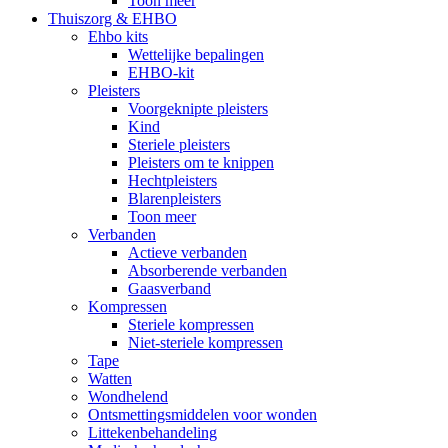
Toon meer
Thuiszorg & EHBO
Ehbo kits
Wettelijke bepalingen
EHBO-kit
Pleisters
Voorgeknipte pleisters
Kind
Steriele pleisters
Pleisters om te knippen
Hechtpleisters
Blarenpleisters
Toon meer
Verbanden
Actieve verbanden
Absorberende verbanden
Gaasverband
Kompressen
Steriele kompressen
Niet-steriele kompressen
Tape
Watten
Wondhelend
Ontsmettingsmiddelen voor wonden
Littekenbehandeling