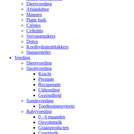
Dieetvoeding
Afslankthee
Mannen
Platte buik
Crèmes
Cellulitis
Vervangsuikers
Detox
Koolhydratenblokkers
Stappenteller
Voeding
Dieetvoeding
Sportvoeding
Kracht
Prestatie
Recuperatie
Uithouding
Gezondheid
Sondevoeding
Toedieningssyteem
Babyvoeding
0 - 6 maanden
Opvolgmelk
Graanproducten
Groeimelk