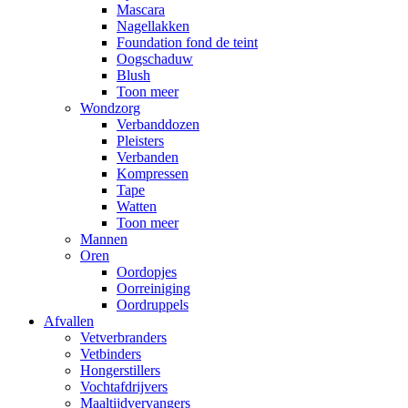
Mascara
Nagellakken
Foundation fond de teint
Oogschaduw
Blush
Toon meer
Wondzorg
Verbanddozen
Pleisters
Verbanden
Kompressen
Tape
Watten
Toon meer
Mannen
Oren
Oordopjes
Oorreiniging
Oordruppels
Afvallen
Vetverbranders
Vetbinders
Hongerstillers
Vochtafdrijvers
Maaltijdvervangers