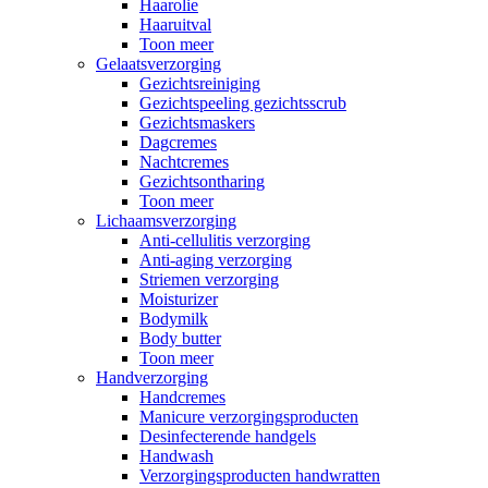
Haarolie
Haaruitval
Toon meer
Gelaatsverzorging
Gezichtsreiniging
Gezichtspeeling gezichtsscrub
Gezichtsmaskers
Dagcremes
Nachtcremes
Gezichtsontharing
Toon meer
Lichaamsverzorging
Anti-cellulitis verzorging
Anti-aging verzorging
Striemen verzorging
Moisturizer
Bodymilk
Body butter
Toon meer
Handverzorging
Handcremes
Manicure verzorgingsproducten
Desinfecterende handgels
Handwash
Verzorgingsproducten handwratten