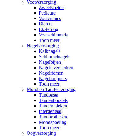
Voetverzorging
Zweetvoeten
Pedicure
Voetcremes
Blaren
Eksteroog
Voetschimmels
Toon meer
Nagelverzorging
Kalknagels
Schimmelnagels
Nagelbijten
Nagels versterken
Nagelriemen
Nagelknippers
Toon meer
Mond en Tandverzorging
Tandpasta
Tandenborstels
Tanden bleken
Interdentaal
Tandprothesen
Mondspoeling
Toon meer
Oogverzorging