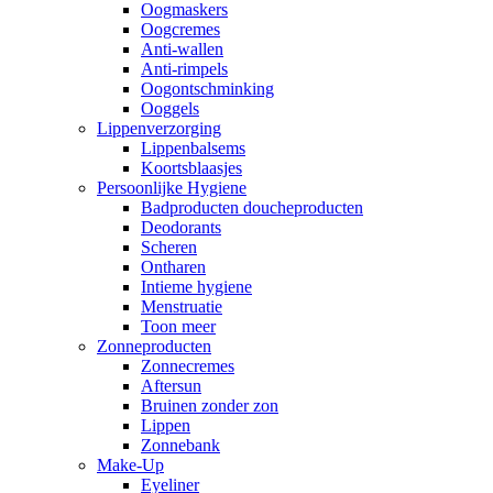
Oogmaskers
Oogcremes
Anti-wallen
Anti-rimpels
Oogontschminking
Ooggels
Lippenverzorging
Lippenbalsems
Koortsblaasjes
Persoonlijke Hygiene
Badproducten doucheproducten
Deodorants
Scheren
Ontharen
Intieme hygiene
Menstruatie
Toon meer
Zonneproducten
Zonnecremes
Aftersun
Bruinen zonder zon
Lippen
Zonnebank
Make-Up
Eyeliner