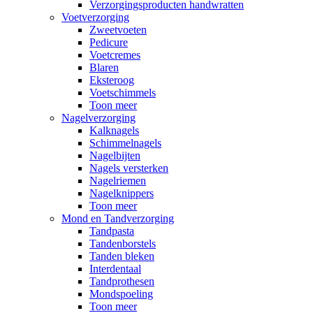
Verzorgingsproducten handwratten
Voetverzorging
Zweetvoeten
Pedicure
Voetcremes
Blaren
Eksteroog
Voetschimmels
Toon meer
Nagelverzorging
Kalknagels
Schimmelnagels
Nagelbijten
Nagels versterken
Nagelriemen
Nagelknippers
Toon meer
Mond en Tandverzorging
Tandpasta
Tandenborstels
Tanden bleken
Interdentaal
Tandprothesen
Mondspoeling
Toon meer