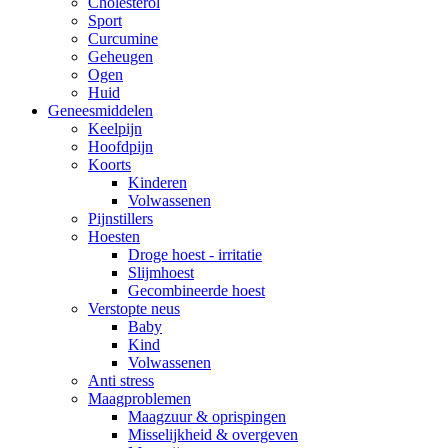
Cholesterol
Sport
Curcumine
Geheugen
Ogen
Huid
Geneesmiddelen
Keelpijn
Hoofdpijn
Koorts
Kinderen
Volwassenen
Pijnstillers
Hoesten
Droge hoest - irritatie
Slijmhoest
Gecombineerde hoest
Verstopte neus
Baby
Kind
Volwassenen
Anti stress
Maagproblemen
Maagzuur & oprispingen
Misselijkheid & overgeven