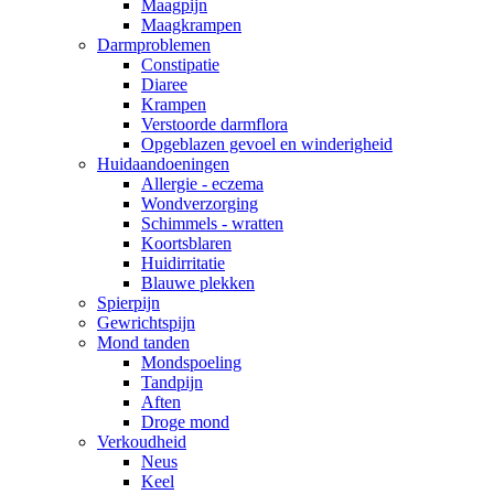
Maagpijn
Maagkrampen
Darmproblemen
Constipatie
Diaree
Krampen
Verstoorde darmflora
Opgeblazen gevoel en winderigheid
Huidaandoeningen
Allergie - eczema
Wondverzorging
Schimmels - wratten
Koortsblaren
Huidirritatie
Blauwe plekken
Spierpijn
Gewrichtspijn
Mond tanden
Mondspoeling
Tandpijn
Aften
Droge mond
Verkoudheid
Neus
Keel