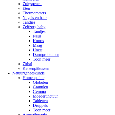
Zuigspenen
Eten
Thermometers
Nagels en haar
Tandjes
Zelfzorg baby
Tandjes
Neus
Koorts
Maag
Hoest
Darmproblemen
Toon meer
Zitbal
Kersenpitkussen
Natuurgeneeskunde
Homeopathie
Globulen
Granulen
Gemmo
Moedertinctuur
Tabletten
Druppels
Toon meer
Aromatherapie