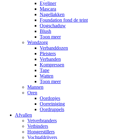
Eyeliner
Mascara
Nagellakken
Foundation fond de teint
Oogschaduw
Blush
Toon meer
Wondzorg
Verbanddozen
Pleisters
Verbanden
Kompressen
Tape
Watten
Toon meer
Mannen
Oren
Oordopjes
Oorreiniging
Oordruppels
Afvallen
Vetverbranders
Vetbinders
Hongerstillers
Vochtafdrijvers