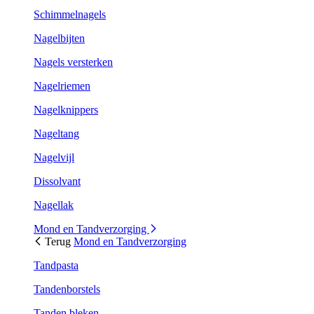
Schimmelnagels
Nagelbijten
Nagels versterken
Nagelriemen
Nagelknippers
Nageltang
Nagelvijl
Dissolvant
Nagellak
Mond en Tandverzorging
Terug
Mond en Tandverzorging
Tandpasta
Tandenborstels
Tanden bleken