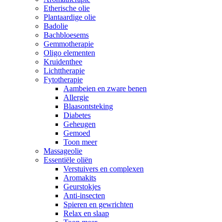
Etherische olie
Plantaardige olie
Badolie
Bachbloesems
Gemmotherapie
Oligo elementen
Kruidenthee
Lichttherapie
Fytotherapie
Aambeien en zware benen
Allergie
Blaasontsteking
Diabetes
Geheugen
Gemoed
Toon meer
Massageolie
Essentiële oliën
Verstuivers en complexen
Aromakits
Geurstokjes
Anti-insecten
Spieren en gewrichten
Relax en slaap