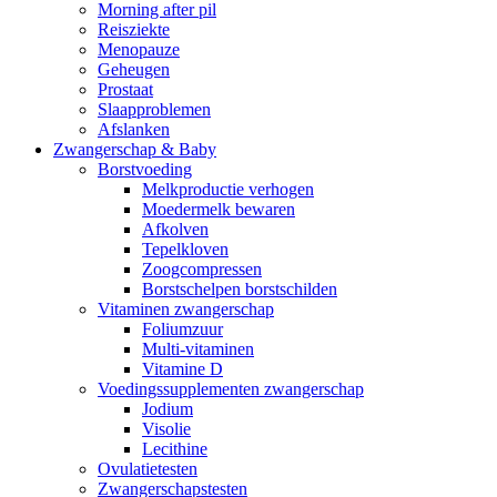
Morning after pil
Reisziekte
Menopauze
Geheugen
Prostaat
Slaapproblemen
Afslanken
Zwangerschap & Baby
Borstvoeding
Melkproductie verhogen
Moedermelk bewaren
Afkolven
Tepelkloven
Zoogcompressen
Borstschelpen borstschilden
Vitaminen zwangerschap
Foliumzuur
Multi-vitaminen
Vitamine D
Voedingssupplementen zwangerschap
Jodium
Visolie
Lecithine
Ovulatietesten
Zwangerschapstesten