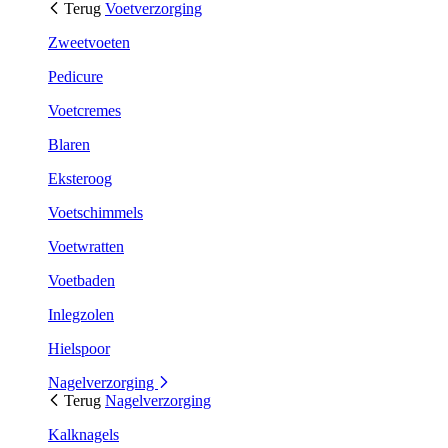
Terug
Voetverzorging
Zweetvoeten
Pedicure
Voetcremes
Blaren
Eksteroog
Voetschimmels
Voetwratten
Voetbaden
Inlegzolen
Hielspoor
Nagelverzorging
Terug
Nagelverzorging
Kalknagels