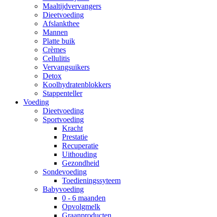
Maaltijdvervangers
Dieetvoeding
Afslankthee
Mannen
Platte buik
Crèmes
Cellulitis
Vervangsuikers
Detox
Koolhydratenblokkers
Stappenteller
Voeding
Dieetvoeding
Sportvoeding
Kracht
Prestatie
Recuperatie
Uithouding
Gezondheid
Sondevoeding
Toedieningssyteem
Babyvoeding
0 - 6 maanden
Opvolgmelk
Graanproducten