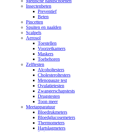
Medische handschoenen
Insectenbeten
Preventief
Beten
Pincetten
Spuiten en naalden
Scalpels
Aerosol
Toestellen
Voorzetkamers
Maskers
Toebehoren
Zelftesten
Alcoholtesters
Cholesteroltesters
Menopauze test
Ovulatietesten
Zwangerschapstests
Drugstesten
Toon meer
Meetapparatuur
Bloedrukmeters
Bloedglucosemeters
Thermometers
Hartslagmeters