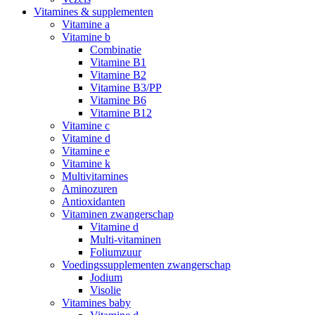
Vitamines & supplementen
Vitamine a
Vitamine b
Combinatie
Vitamine B1
Vitamine B2
Vitamine B3/PP
Vitamine B6
Vitamine B12
Vitamine c
Vitamine d
Vitamine e
Vitamine k
Multivitamines
Aminozuren
Antioxidanten
Vitaminen zwangerschap
Vitamine d
Multi-vitaminen
Foliumzuur
Voedingssupplementen zwangerschap
Jodium
Visolie
Vitamines baby