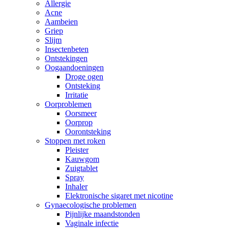
Allergie
Acne
Aambeien
Griep
Slijm
Insectenbeten
Ontstekingen
Oogaandoeningen
Droge ogen
Ontsteking
Irritatie
Oorproblemen
Oorsmeer
Oorprop
Oorontsteking
Stoppen met roken
Pleister
Kauwgom
Zuigtablet
Spray
Inhaler
Elektronische sigaret met nicotine
Gynaecologische problemen
Pijnlijke maandstonden
Vaginale infectie