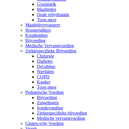
Groeimelk
Maaltijden
Orale rehydratatie
Toon meer
Maaltijdvervangers
Hongerstillers
Kruidenthee
Bijvoeding
Medische Vervangvoeding
Ziektespecifieke Bijvoeding
Chirurgie
Diabetes
Decubitus
Nierfalen
COPD
Kanker
Toon meer
Pediatrische Voeding
Bijvoeding
Zuigelingen
Sondevoeding
Ziektespecifieke bijvoeding
Medische vervangvoeding
Gluten-vrije Voeding
Vezels