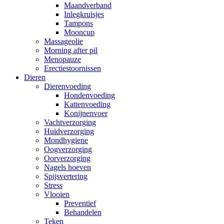
Maandverband
Inlegkruisjes
Tampons
Mooncup
Massageolie
Morning after pil
Menopauze
Erectiestoornissen
Dieren
Dierenvoeding
Hondenvoeding
Kattenvoeding
Konijnenvoer
Vachtverzorging
Huidverzorging
Mondhygiene
Oogverzorging
Oorverzorging
Nagels hoeven
Spijsvertering
Stress
Vlooien
Preventief
Behandelen
Teken