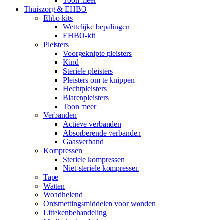
Toon meer
Thuiszorg & EHBO
Ehbo kits
Wettelijke bepalingen
EHBO-kit
Pleisters
Voorgeknipte pleisters
Kind
Steriele pleisters
Pleisters om te knippen
Hechtpleisters
Blarenpleisters
Toon meer
Verbanden
Actieve verbanden
Absorberende verbanden
Gaasverband
Kompressen
Steriele kompressen
Niet-steriele kompressen
Tape
Watten
Wondhelend
Ontsmettingsmiddelen voor wonden
Littekenbehandeling