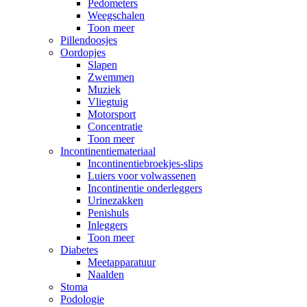
Pedometers
Weegschalen
Toon meer
Pillendoosjes
Oordopjes
Slapen
Zwemmen
Muziek
Vliegtuig
Motorsport
Concentratie
Toon meer
Incontinentiemateriaal
Incontinentiebroekjes-slips
Luiers voor volwassenen
Incontinentie onderleggers
Urinezakken
Penishuls
Inleggers
Toon meer
Diabetes
Meetapparatuur
Naalden
Stoma
Podologie