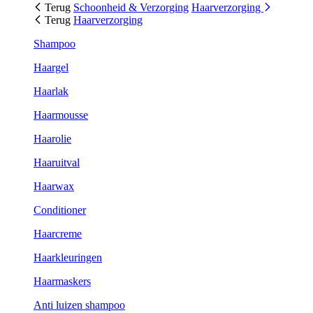
Terug
Schoonheid & Verzorging
Haarverzorging
Terug
Haarverzorging
Shampoo
Haargel
Haarlak
Haarmousse
Haarolie
Haaruitval
Haarwax
Conditioner
Haarcreme
Haarkleuringen
Haarmaskers
Anti luizen shampoo