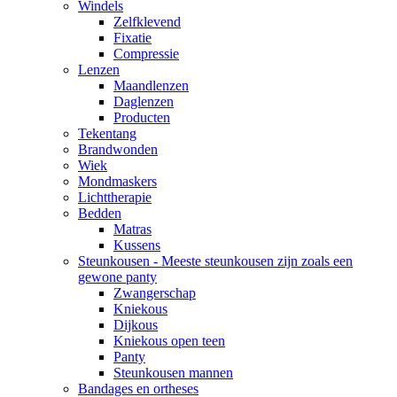
Windels
Zelfklevend
Fixatie
Compressie
Lenzen
Maandlenzen
Daglenzen
Producten
Tekentang
Brandwonden
Wiek
Mondmaskers
Lichttherapie
Bedden
Matras
Kussens
Steunkousen - Meeste steunkousen zijn zoals een
gewone panty
Zwangerschap
Kniekous
Dijkous
Kniekous open teen
Panty
Steunkousen mannen
Bandages en ortheses