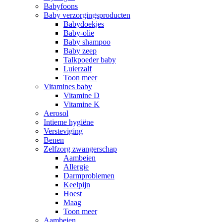
Babyfoons
Baby verzorgingsproducten
Babydoekjes
Baby-olie
Baby shampoo
Baby zeep
Talkpoeder baby
Luierzalf
Toon meer
Vitamines baby
Vitamine D
Vitamine K
Aerosol
Intieme hygiëne
Versteviging
Benen
Zelfzorg zwangerschap
Aambeien
Allergie
Darmproblemen
Keelpijn
Hoest
Maag
Toon meer
Aambeien