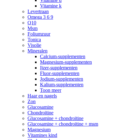
Vitamine d
Vitamine k
Levertraan
Omega 3 6 9
Q10
Msm
Foliumzuur
Tonica
Visolie
Mineralen
Calcium-supplementen
Magnesium-supplementen
Ijzer-supplementen
Fluor-supplementen
Jodium-supplementen
Kalium-supplementen
Toon meer
Haar en nagels
Zon
Glucosamine
Chondroïtine
Glucosamine + chondroïtine
Glucosamine + chondroïtine + msm
Magnesium
Vitamines kind