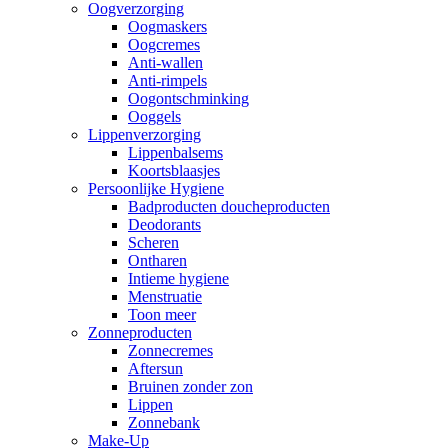
Oogverzorging
Oogmaskers
Oogcremes
Anti-wallen
Anti-rimpels
Oogontschminking
Ooggels
Lippenverzorging
Lippenbalsems
Koortsblaasjes
Persoonlijke Hygiene
Badproducten doucheproducten
Deodorants
Scheren
Ontharen
Intieme hygiene
Menstruatie
Toon meer
Zonneproducten
Zonnecremes
Aftersun
Bruinen zonder zon
Lippen
Zonnebank
Make-Up