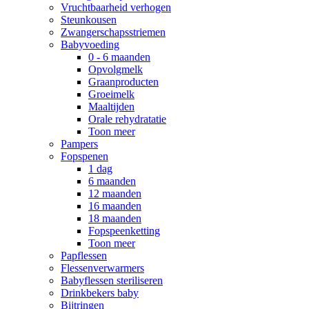
Vruchtbaarheid verhogen
Steunkousen
Zwangerschapsstriemen
Babyvoeding
0 - 6 maanden
Opvolgmelk
Graanproducten
Groeimelk
Maaltijden
Orale rehydratatie
Toon meer
Pampers
Fopspenen
1 dag
6 maanden
12 maanden
16 maanden
18 maanden
Fopspeenketting
Toon meer
Papflessen
Flessenverwarmers
Babyflessen steriliseren
Drinkbekers baby
Bijtringen