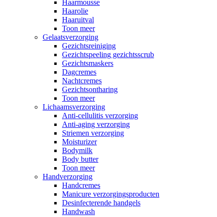
Haarmousse
Haarolie
Haaruitval
Toon meer
Gelaatsverzorging
Gezichtsreiniging
Gezichtspeeling gezichtsscrub
Gezichtsmaskers
Dagcremes
Nachtcremes
Gezichtsontharing
Toon meer
Lichaamsverzorging
Anti-cellulitis verzorging
Anti-aging verzorging
Striemen verzorging
Moisturizer
Bodymilk
Body butter
Toon meer
Handverzorging
Handcremes
Manicure verzorgingsproducten
Desinfecterende handgels
Handwash