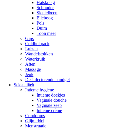
Halskraag
Schouder
Sleutelbeen
Elleboog
Pols
Duim
Toon meer
Gips
Coldhot pack
Luizen
Wandelstokken
Waterkruik
Aften
Massage
Jeuk
Desinfecterende handgel
Seksualiteit
Intieme hygiene
Intieme doekjes
Vaginale douche
Vaginale zeep
Intieme crème
Condooms
Glijmiddel
Menstruatie